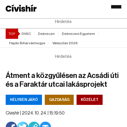
Hirdetés
TOP
DVSC
Debrecen
Debreceni Egyetem
Hajdú-Bihar vármegye
Választás 2026
Hirdetés
Átment a közgyűlésen az Acsádi úti
és a Faraktár utcai lakásprojekt
HELYBEN JÁRÓ
GAZDASÁG
KÖZÉLET
Cívishír |
2024. 10. 24. | 15:19:50