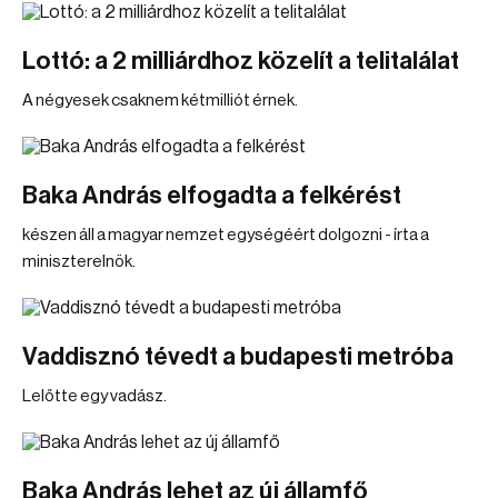
Lottó: a 2 milliárdhoz közelít a telitalálat
A négyesek csaknem kétmilliót érnek.
Baka András elfogadta a felkérést
készen áll a magyar nemzet egységéért dolgozni - írta a
miniszterelnök.
Vaddisznó tévedt a budapesti metróba
Lelőtte egy vadász.
Baka András lehet az új államfő