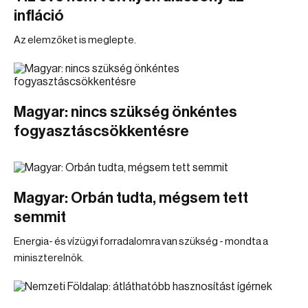
infláció
Az elemzőket is meglepte.
Magyar: nincs szükség önkéntes
fogyasztáscsökkentésre
Magyar: Orbán tudta, mégsem tett
semmit
Energia- és vízügyi forradalomra van szükség - mondta a
miniszterelnök.