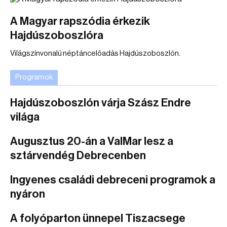
A Magyar rapszódia érkezik
Hajdúszoboszlóra
Világszínvonalú néptáncelőadás Hajdúszoboszlón.
Programok
Hajdúszoboszlón várja Szász Endre
világa
Augusztus 20-án a ValMar lesz a
sztárvendég Debrecenben
Ingyenes családi debreceni programok a
nyáron
A folyóparton ünnepel Tiszacsege