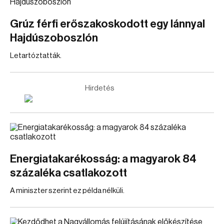
Grúz férfi erőszakoskodott egy lánnyal
Hajdúszoboszlón
Letartóztatták.
Hirdetés
Energiatakarékosság: a magyarok 84
százaléka csatlakozott
A miniszter szerint ez példa nélküli.