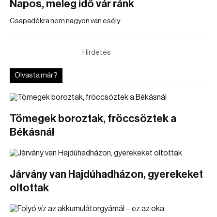
Napos, meleg idő vár ránk
Csapadékra nem nagyon van esély.
Hirdetés
Olvasta már?
Tömegek boroztak, fröccsöztek a
Békásnál
Járvány van Hajdúhadházon, gyerekeket
oltottak