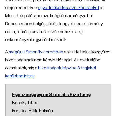
elején esedékes
együttműködési szerződéseket
a
kilenc települési nemzetiségi önkormányzattal.
Debrecenben bolgár, görög, lengyel, német, örmény,
roma, román, ruszin és ukrán nemzetiségi
önkormányzat egyaránt működik.
A
megújult Simonffy-teremben
esküt tettek a közgyűlés
bizottságainak nem képviselő tagjai. A nevek alább
olvashatók, míg a
bizottságok képviselő tagjairól
korábban írtunk
.
Egészségügyi és Szociális Bizottság
Becsky Tibor
Forgács Attila Kálmán