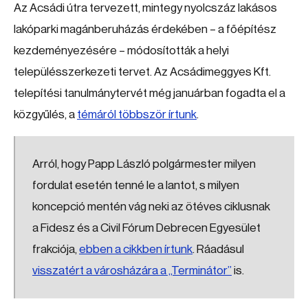
Az Acsádi útra tervezett, mintegy nyolcszáz lakásos
lakóparki magánberuházás érdekében – a főépítész
kezdeményezésére – módosították a helyi
településszerkezeti tervet. Az Acsádimeggyes Kft.
telepítési tanulmánytervét még januárban fogadta el a
közgyűlés, a
témáról többször írtunk
.
Arról, hogy Papp László polgármester milyen
fordulat esetén tenné le a lantot, s milyen
koncepció mentén vág neki az ötéves ciklusnak
a Fidesz és a Civil Fórum Debrecen Egyesület
frakciója,
ebben a cikkben írtunk
. Ráadásul
visszatért a városházára a „Terminátor”
is.