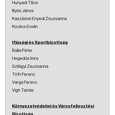
Hunyadi Tibor
Illyés János
Kaszásné Enyedi Zsuzsanna
Kovács Evelin
Ifjúsági és Sportbizottság
Balla Péter
Hegedűs Imre
Szilágyi Zsuzsanna
Tóth Ferenc
Varga Ferenc
Vígh Tamás
Környezetvédelmi és Városfejlesztési
Bizottság