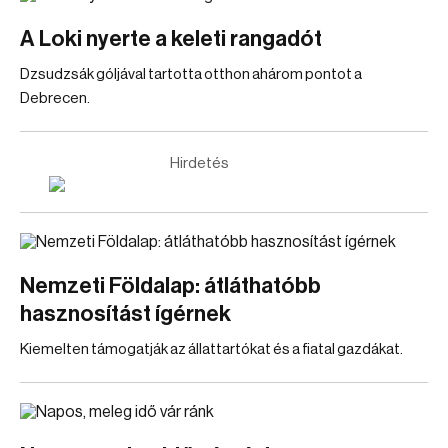
A Loki nyerte a keleti rangadót
Dzsudzsák góljával tartotta otthon ahárom pontot a
Debrecen.
Hirdetés
Nemzeti Földalap: átláthatóbb
hasznosítást ígérnek
Kiemelten támogatják az állattartókat és a fiatal gazdákat.