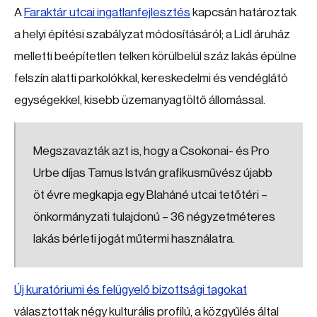
A
Faraktár utcai ingatlanfejlesztés
kapcsán határoztak
a helyi építési szabályzat módosításáról; a Lidl áruház
melletti beépítetlen telken körülbelül száz lakás épülne
felszín alatti parkolókkal, kereskedelmi és vendéglátó
egységekkel, kisebb üzemanyagtöltő állomással.
Megszavazták azt is, hogy a Csokonai- és Pro
Urbe díjas Tamus István grafikusművész újabb
öt évre megkapja egy Blaháné utcai tetőtéri –
önkormányzati tulajdonú – 36 négyzetméteres
lakás bérleti jogát műtermi használatra.
Új kuratóriumi és felügyelő bizottsági tagokat
választottak négy kulturális profilú, a közgyűlés által