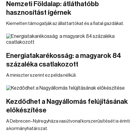
Nemzeti Földalap: átláthatóbb
hasznosítást ígérnek
Kiemelten támogatják az állattartókat és a fiatal gazdákat.
Energiatakarékosság: a magyarok 84
százaléka csatlakozott
A miniszter szerint ez példa nélküli.
Kezdődhet a Nagyállomás felújításának
előkészítése
A Debrecen–Nyíregyháza vasútvonal korszerűsítését is érinti
a kormányhatározat.