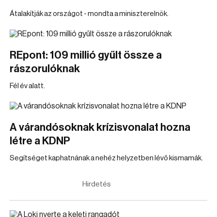
Átalakítják az országot - mondta a miniszterelnök.
REpont: 109 millió gyűlt össze a
rászorulóknak
Fél év alatt.
A várandósoknak krízisvonalat hozna
létre a KDNP
Segítséget kaphatnának a nehéz helyzetben lévő kismamák.
Hirdetés