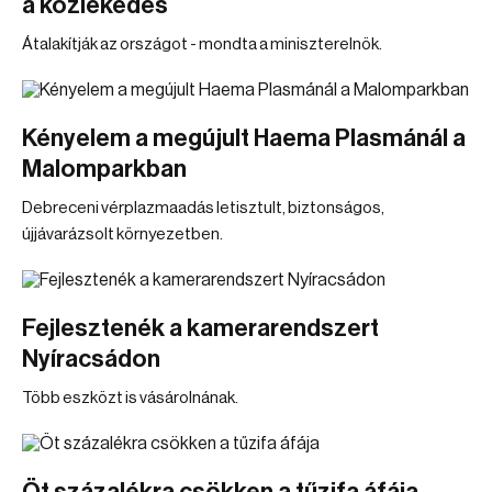
a közlekedés
Átalakítják az országot - mondta a miniszterelnök.
Kényelem a megújult Haema Plasmánál a
Malomparkban
Debreceni vérplazmaadás letisztult, biztonságos,
újjávarázsolt környezetben.
Fejlesztenék a kamerarendszert
Nyíracsádon
Több eszközt is vásárolnának.