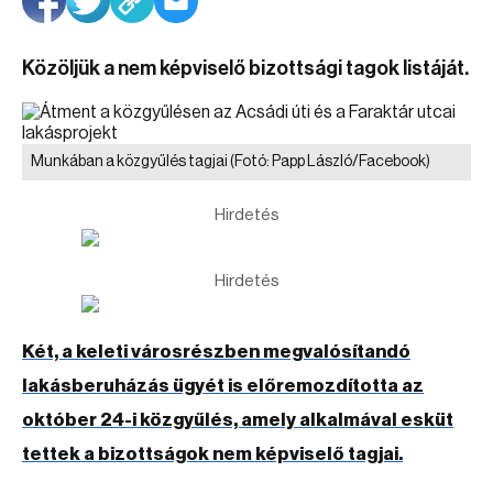
Közöljük a nem képviselő bizottsági tagok listáját.
Munkában a közgyűlés tagjai
(Fotó: Papp László/Facebook)
Hirdetés
Hirdetés
Két, a keleti városrészben megvalósítandó
lakásberuházás ügyét is előremozdította az
október 24-i közgyűlés, amely alkalmával esküt
tettek a bizottságok nem képviselő tagjai.