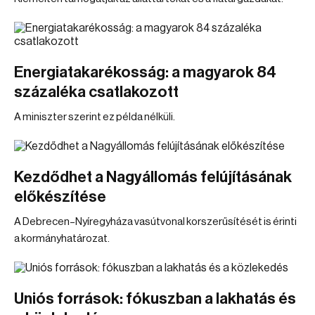
Energiatakarékosság: a magyarok 84
százaléka csatlakozott
A miniszter szerint ez példa nélküli.
Kezdődhet a Nagyállomás felújításának
előkészítése
A Debrecen–Nyíregyháza vasútvonal korszerűsítését is érinti
a kormányhatározat.
Uniós források: fókuszban a lakhatás és