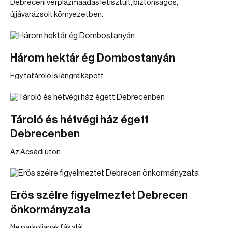
Debreceni vérplazmaadás letisztult, biztonságos,
újjávarázsolt környezetben.
Három hektár ég Dombostanyán
Egy fatároló is lángra kapott.
Tároló és hétvégi ház égett
Debrecenben
Az Acsádi úton.
Erős szélre figyelmeztet Debrecen
önkormányzata
Ne parkoljanak fák alá!