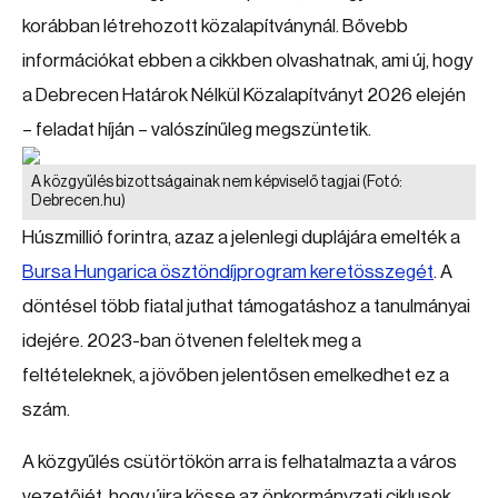
korábban létrehozott közalapítványnál. Bővebb
információkat ebben a cikkben olvashatnak, ami új, hogy
a Debrecen Határok Nélkül Közalapítványt 2026 elején
– feladat híján – valószínűleg megszüntetik.
A közgyűlés bizottságainak nem képviselő tagjai
(Fotó:
Debrecen.hu)
Húszmillió forintra, azaz a jelenlegi duplájára emelték a
Bursa Hungarica ösztöndíjprogram keretösszegét
. A
döntésel több fiatal juthat támogatáshoz a tanulmányai
idejére. 2023-ban ötvenen feleltek meg a
feltételeknek, a jövőben jelentősen emelkedhet ez a
szám.
A közgyűlés csütörtökön arra is felhatalmazta a város
vezetőjét, hogy újra kösse az önkormányzati ciklusok