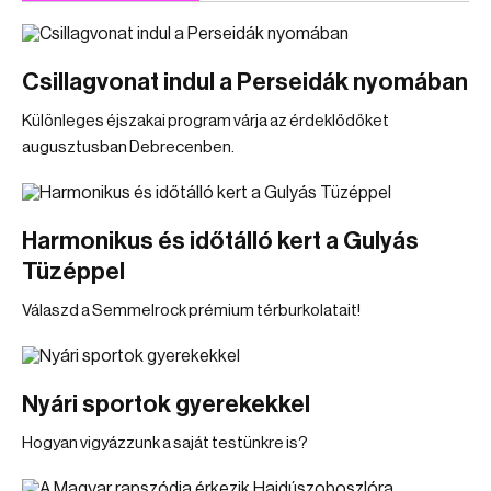
Csillagvonat indul a Perseidák nyomában
Különleges éjszakai program várja az érdeklődőket
augusztusban Debrecenben.
Harmonikus és időtálló kert a Gulyás
Tüzéppel
Válaszd a Semmelrock prémium térburkolatait!
Nyári sportok gyerekekkel
Hogyan vigyázzunk a saját testünkre is?