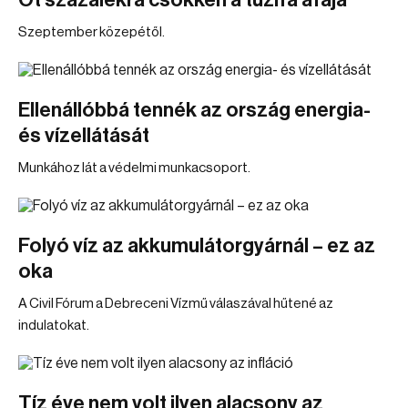
Öt százalékra csökken a tűzifa áfája
Szeptember közepétől.
Ellenállóbbá tennék az ország energia-
és vízellátását
Munkához lát a védelmi munkacsoport.
Folyó víz az akkumulátorgyárnál – ez az
oka
A Civil Fórum a Debreceni Vízmű válaszával hűtené az
indulatokat.
Tíz éve nem volt ilyen alacsony az