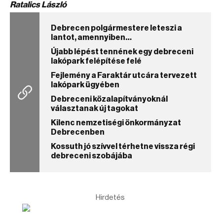
Ratalics László
Debrecen polgármestere leteszi a
lantot, amennyiben…
Újabb lépést tennének egy debreceni
lakópark felépítése felé
Fejlemény a Faraktár utcára tervezett
lakópark ügyében
Debreceni közalapítványoknál
választanak új tagokat
Kilenc nemzetiségi önkormányzat
Debrecenben
Kossuth jó szívvel térhetne vissza régi
debreceni szobájába
Hirdetés