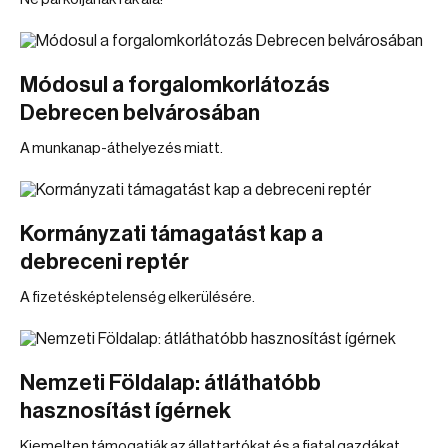
Módosul a forgalomkorlátozás
Debrecen belvárosában
A munkanap-áthelyezés miatt.
Kormányzati támagatást kap a
debreceni reptér
A fizetésképtelenség elkerülésére.
Nemzeti Földalap: átláthatóbb
hasznosítást ígérnek
Kiemelten támogatják az állattartókat és a fiatal gazdákat.