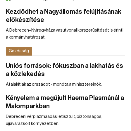
Kezdődhet a Nagyállomás felújításának
előkészítése
A Debrecen–Nyíregyháza vasútvonal korszerűsítését is érinti
a kormányhatározat.
Gazdaság
Uniós források: fókuszban a lakhatás és
a közlekedés
Átalakítják az országot - mondta a miniszterelnök.
Kényelem a megújult Haema Plasmánál a
Malomparkban
Debreceni vérplazmaadás letisztult, biztonságos,
újjávarázsolt környezetben.