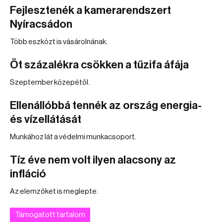
Fejlesztenék a kamerarendszert
Nyíracsádon
Több eszközt is vásárolnának.
Öt százalékra csökken a tűzifa áfája
Szeptember közepétől.
Ellenállóbbá tennék az ország energia-
és vízellátását
Munkához lát a védelmi munkacsoport.
Tíz éve nem volt ilyen alacsony az
infláció
Az elemzőket is meglepte.
Támogatott tartalom