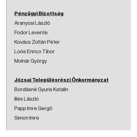
Pénzügyi Bizottság
Aranyosi László
Fodor Levente
Kovács Zoltán Péter
Loós Enrico Tibor
Molnár György
Józsai Településrészi Önkormányzat
Bordásné Gyuris Katalin
Illés László
Papp Imre Gergő
Simon Imre