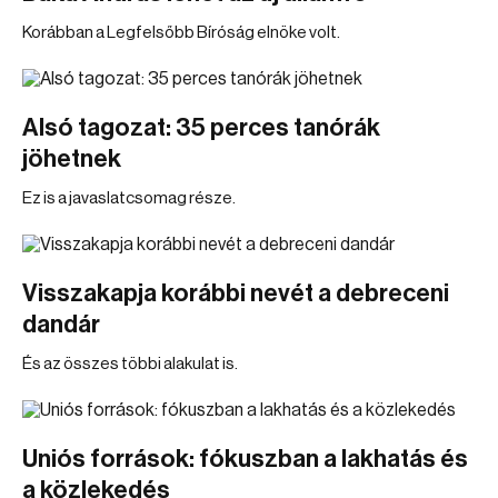
Korábban a Legfelsőbb Bíróság elnöke volt.
Alsó tagozat: 35 perces tanórák
jöhetnek
Ez is a javaslatcsomag része.
Visszakapja korábbi nevét a debreceni
dandár
És az összes többi alakulat is.
Uniós források: fókuszban a lakhatás és
a közlekedés