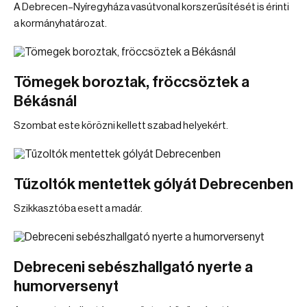
A Debrecen–Nyíregyháza vasútvonal korszerűsítését is érinti
a kormányhatározat.
Tömegek boroztak, fröccsöztek a
Békásnál
Szombat este körözni kellett szabad helyekért.
Tűzoltók mentettek gólyát Debrecenben
Szikkasztóba esett a madár.
Debreceni sebészhallgató nyerte a
humorversenyt