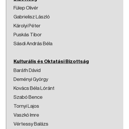
Fülep Olivér
Gabrielisz László
Károlyi Péter
Puskás Tibor
Sásdi András Béla
Kulturális és Oktatási Bizottság
Baráth Dávid
Deményi György
Kovács Béla Lóránt
Szabó Bence
Tornyi Lajos
Vaszkó Imre
Vértessy Balázs