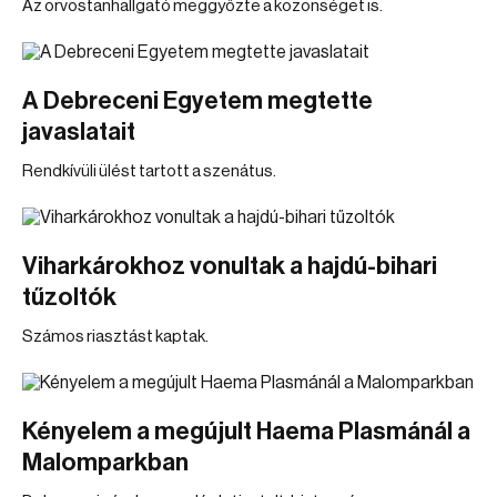
Az orvostanhallgató meggyőzte a közönséget is.
A Debreceni Egyetem megtette
javaslatait
Rendkívüli ülést tartott a szenátus.
Viharkárokhoz vonultak a hajdú-bihari
tűzoltók
Számos riasztást kaptak.
Kényelem a megújult Haema Plasmánál a
Malomparkban