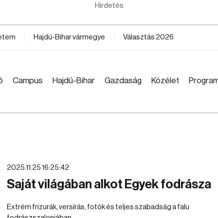
Hirdetés
yetem
Hajdú-Bihar vármegye
Választás 2026
ó
Campus
Hajdú-Bihar
Gazdaság
Közélet
Progra
2025.11.25 16:25:42
Saját világában alkot Egyek fodrásza
Extrém frizurák, versírás, fotók és teljes szabadság a falu
fodrászszalonjában.