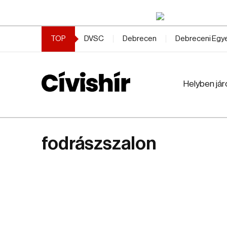
TOP
DVSC
Debrecen
Debreceni Eg
Helyben jár
fodrászszalon