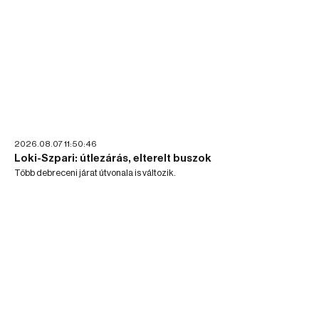
2026.08.07 11:50:46
Loki-Szpari: útlezárás, elterelt buszok
Több debreceni járat útvonala is változik.