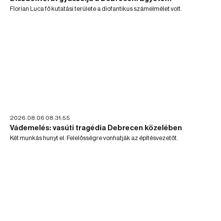
Florian Luca fő kutatási területe a diofantikus számelmélet volt.
2026.08.06 08:31:55
Vádemelés: vasúti tragédia Debrecen közelében
Két munkás hunyt el. Felelősségre vonhatják az építésvezetőt.