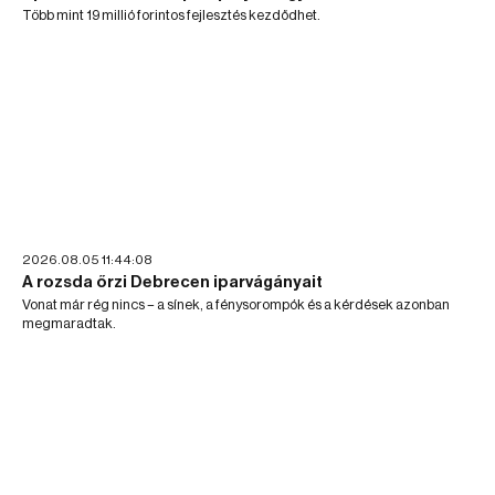
Több mint 19 millió forintos fejlesztés kezdődhet.
2026.08.05 11:44:08
A rozsda őrzi Debrecen iparvágányait
Vonat már rég nincs – a sínek, a fénysorompók és a kérdések azonban
megmaradtak.