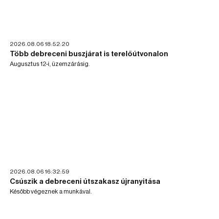
2026.08.06 18:52:20
Több debreceni buszjárat is terelőútvonalon
Augusztus 12-i, üzemzárásig.
2026.08.06 16:32:59
Csúszik a debreceni útszakasz újranyitása
Később végeznek a munkával.