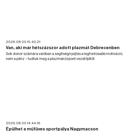
2026.08.05 15:40:21
Van, aki már hétszázszor adott plazmát Debrecenben
Sok donor számára valóban a segítségnyújtás a legfontosabb motiváció,
nem a pénz – tudtuk meg a plazmaközpont vezetőjétől.
2026.08.05 14:44:16
Épülhet a műfüves sportpálya Nagymacson