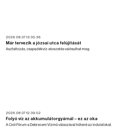
2026.08.07 13:35:36
Már tervezik a józsai utca felújítását
Aszfaltozás, csapadékvíz-elvezetés valósulhat meg.
2026.08.07 12:39:52
Folyó víz az akkumulátorgyárnál – ez az oka
A Civil Fórum a Debreceni Vízmű válaszával hűtené az indulatokat.