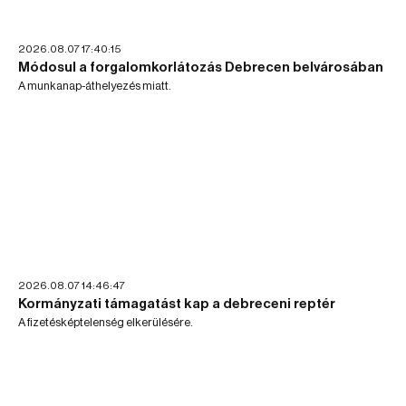
2026.08.07 17:40:15
Módosul a forgalomkorlátozás Debrecen belvárosában
A munkanap-áthelyezés miatt.
2026.08.07 14:46:47
Kormányzati támagatást kap a debreceni reptér
A fizetésképtelenség elkerülésére.