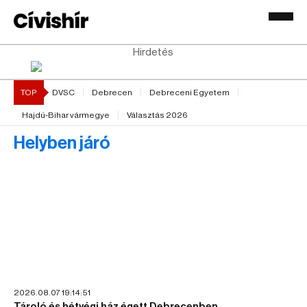
Hirdetés
TOP
DVSC
Debrecen
Debreceni Egyetem
Hajdú-Bihar vármegye
Választás 2026
Helyben járó
2026.08.07 19:14:51
Tároló és hétvégi ház égett Debrecenben