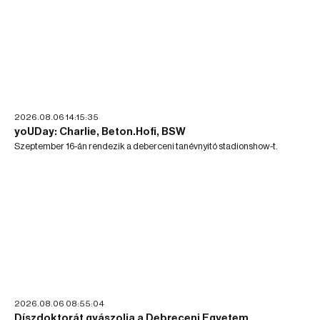
2026.08.06 14:15:35
yoUDay: Charlie, Beton.Hofi, BSW
Szeptember 16-án rendezik a deberceni tanévnyitó stadionshow-t.
2026.08.06 08:55:04
Díszdoktorát gyászolja a Debreceni Egyetem