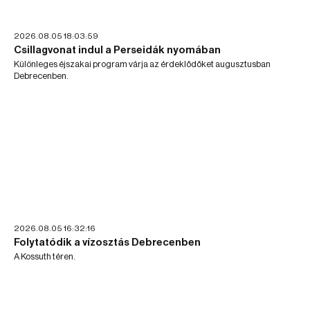
2026.08.05 18:03:59
Csillagvonat indul a Perseidák nyomában
Különleges éjszakai program várja az érdeklődőket augusztusban
Debrecenben.
2026.08.05 16:32:16
Folytatódik a vízosztás Debrecenben
A Kossuth téren.