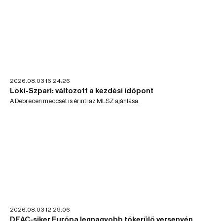
2026.08.03 16:24:26
Loki-Szpari: változott a kezdési időpont
A Debrecen meccsét is érinti az MLSZ ajánlása.
2026.08.03 12:29:06
DEAC-siker Európa legnagyobb tókerülő versenyén