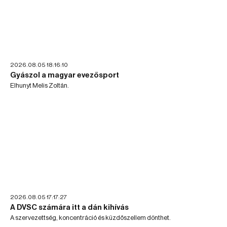
2026.08.05 18:16:10
Gyászol a magyar evezősport
Elhunyt Melis Zoltán.
2026.08.05 17:17:27
A DVSC számára itt a dán kihívás
A szervezettség, koncentráció és küzdőszellem dönthet.