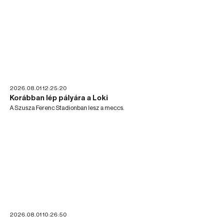
2026.08.01 12:25:20
Korábban lép pályára a Loki
A Szusza Ferenc Stadionban lesz a meccs.
2026.08.01 10:26:50