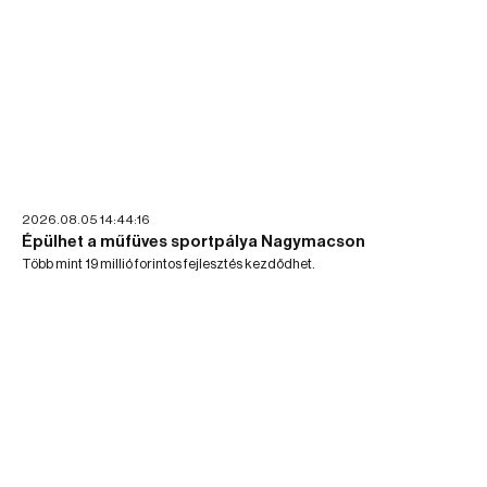
2026.08.05 14:44:16
Épülhet a műfüves sportpálya Nagymacson
Több mint 19 millió forintos fejlesztés kezdődhet.