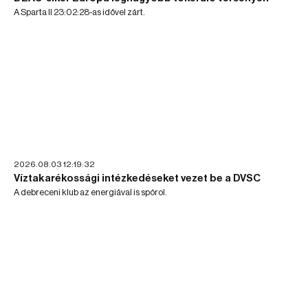
A Sparta II 23:02:28-as idővel zárt.
2026.08.03 12:19:32
Víztakarékossági intézkedéseket vezet be a DVSC
A debreceni klub az energiával is spórol.