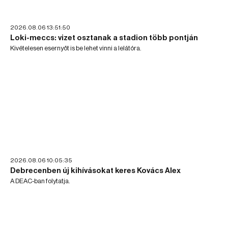
2026.08.06 13:51:50
Loki-meccs: vizet osztanak a stadion több pontján
Kivételesen esernyőt is be lehet vinni a lelátóra.
2026.08.06 10:05:35
Debrecenben új kihívásokat keres Kovács Alex
A DEAC-ban folytatja.