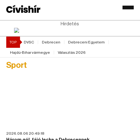
Hirdetés
TOP
DVSC
Debrecen
Debreceni Egyetem
Hajdú-Bihar vármegye
Választás 2026
Sport
2026.08.06 20:49:18
Három gól, fájó lecke a Debrecennek