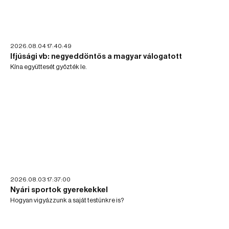
2026.08.04 17:40:49
Ifjúsági vb: negyeddöntős a magyar válogatott
Kína együttesét győzték le.
2026.08.03 17:37:00
Nyári sportok gyerekekkel
Hogyan vigyázzunk a saját testünkre is?