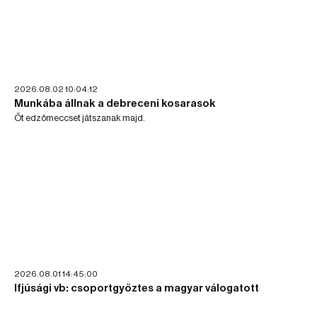
2026.08.02 10:04:12
Munkába állnak a debreceni kosarasok
Őt edzőmeccset játszanak majd.
2026.08.01 14:45:00
Ifjúsági vb: csoportgyőztes a magyar válogatott