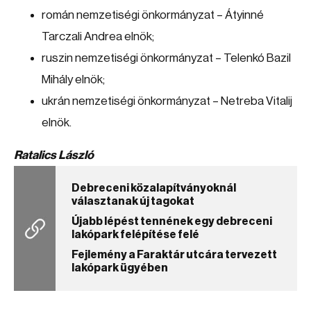
román nemzetiségi önkormányzat – Átyinné
Tarczali Andrea elnök;
ruszin nemzetiségi önkormányzat – Telenkó Bazil
Mihály elnök;
ukrán nemzetiségi önkormányzat – Netreba Vitalij
elnök.
Ratalics László
Debreceni közalapítványoknál
választanak új tagokat
Újabb lépést tennének egy debreceni
lakópark felépítése felé
Fejlemény a Faraktár utcára tervezett
lakópark ügyében