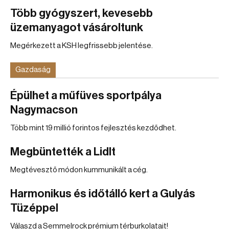
Több gyógyszert, kevesebb
üzemanyagot vásároltunk
Megérkezett a KSH legfrissebb jelentése.
Gazdaság
Épülhet a műfüves sportpálya
Nagymacson
Több mint 19 millió forintos fejlesztés kezdődhet.
Megbüntették a Lidlt
Megtévesztő módon kummunikált a cég.
Harmonikus és időtálló kert a Gulyás
Tüzéppel
Válaszd a Semmelrock prémium térburkolatait!