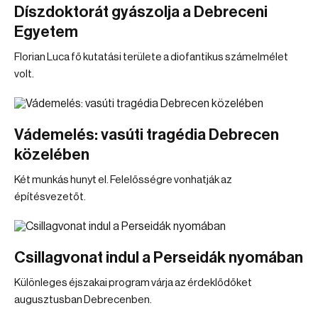
Díszdoktorát gyászolja a Debreceni
Egyetem
Florian Luca fő kutatási területe a diofantikus számelmélet
volt.
Vádemelés: vasúti tragédia Debrecen
közelében
Két munkás hunyt el. Felelősségre vonhatják az
építésvezetőt.
Csillagvonat indul a Perseidák nyomában
Különleges éjszakai program várja az érdeklődőket
augusztusban Debrecenben.