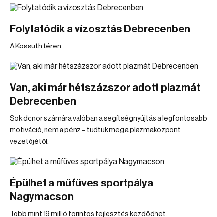
Folytatódik a vízosztás Debrecenben
A Kossuth téren.
Van, aki már hétszázszor adott plazmát
Debrecenben
Sok donor számára valóban a segítségnyújtás a legfontosabb
motiváció, nem a pénz – tudtuk meg a plazmaközpont
vezetőjétől.
Épülhet a műfüves sportpálya
Nagymacson
Több mint 19 millió forintos fejlesztés kezdődhet.