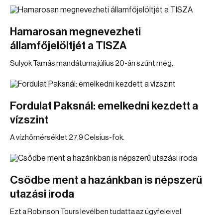
Hamarosan megnevezheti
államfőjelöltjét a TISZA
Sulyok Tamás mandátuma július 20-án szűnt meg.
Fordulat Paksnál: emelkedni kezdett a
vízszint
A vízhőmérséklet 27,9 Celsius-fok.
Csődbe ment a hazánkban is népszerű
utazási iroda
Ezt a Robinson Tours levélben tudatta az ügyfeleivel.