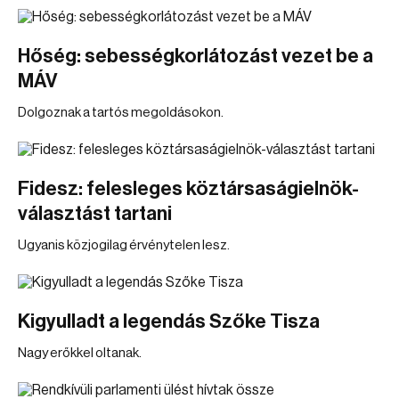
Hőség: sebességkorlátozást vezet be a
MÁV
Dolgoznak a tartós megoldásokon.
Fidesz: felesleges köztársaságielnök-
választást tartani
Ugyanis közjogilag érvénytelen lesz.
Kigyulladt a legendás Szőke Tisza
Nagy erőkkel oltanak.