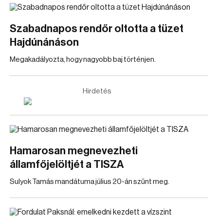
Szabadnapos rendőr oltotta a tüzet
Hajdúnánáson
Megakadályozta, hogy nagyobb baj történjen.
Hirdetés
Hamarosan megnevezheti
államfőjelöltjét a TISZA
Sulyok Tamás mandátuma július 20-án szűnt meg.