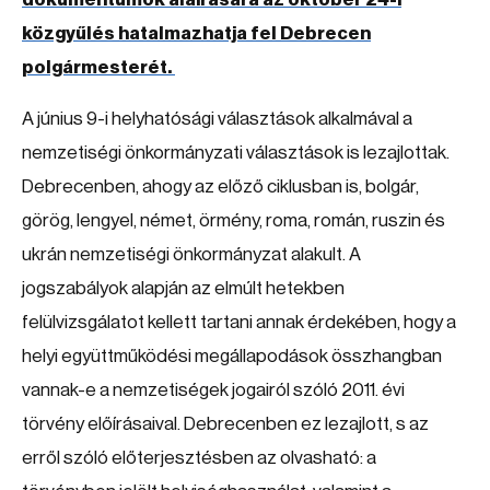
közgyűlés hatalmazhatja fel Debrecen
polgármesterét.
A június 9-i helyhatósági választások alkalmával a
nemzetiségi önkormányzati választások is lezajlottak.
Debrecenben, ahogy az előző ciklusban is, bolgár,
görög, lengyel, német, örmény, roma, román, ruszin és
ukrán nemzetiségi önkormányzat alakult. A
jogszabályok alapján az elmúlt hetekben
felülvizsgálatot kellett tartani annak érdekében, hogy a
helyi együttműködési megállapodások összhangban
vannak-e a nemzetiségek jogairól szóló 2011. évi
törvény előírásaival. Debrecenben ez lezajlott, s az
erről szóló előterjesztésben az olvasható: a