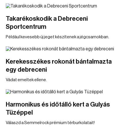
Takarékoskodik a Debreceni
Sportcentrum
Például kevesebb új jeget készítenek a jégcsarnokban.
Kerekesszékes rokonát bántalmazta
egy debreceni
Vádat emeltek ellene.
Harmonikus és időtálló kert a Gulyás
Tüzéppel
Válaszd a Semmelrock prémium térburkolatait!