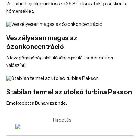
Volt, ahol hajnalra mindössze 26,8 Celsius-fokig csökkent a
hőmérséklet.
Veszélyesen magas az
ózonkoncentráció
A levegőminőség alakulásában javuló tendencia nem
valószínű.
Stabilan termel az utolsó turbina Pakson
Emelkedett a Duna vízszintje.
Hirdetés