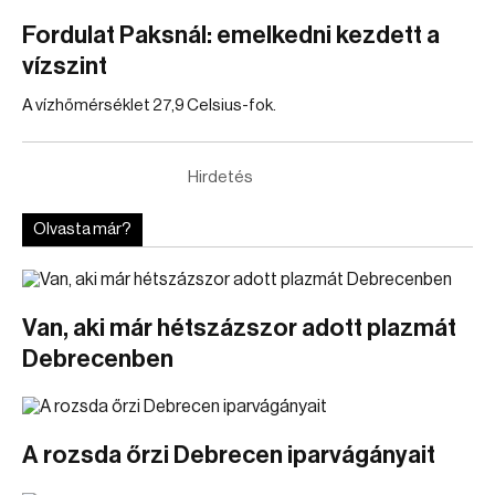
Fordulat Paksnál: emelkedni kezdett a
vízszint
A vízhőmérséklet 27,9 Celsius-fok.
Hirdetés
Olvasta már?
Van, aki már hétszázszor adott plazmát
Debrecenben
A rozsda őrzi Debrecen iparvágányait