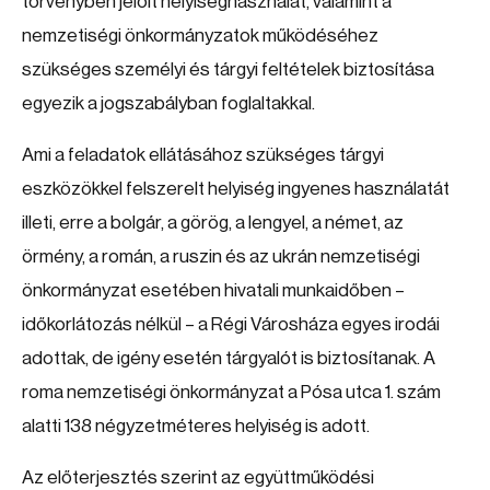
törvényben jelölt helyiséghasználat, valamint a
nemzetiségi önkormányzatok működéséhez
szükséges személyi és tárgyi feltételek biztosítása
egyezik a jogszabályban foglaltakkal.
Ami a feladatok ellátásához szükséges tárgyi
eszközökkel felszerelt helyiség ingyenes használatát
illeti, erre a bolgár, a görög, a lengyel, a német, az
örmény, a román, a ruszin és az ukrán nemzetiségi
önkormányzat esetében hivatali munkaidőben –
időkorlátozás nélkül – a Régi Városháza egyes irodái
adottak, de igény esetén tárgyalót is biztosítanak. A
roma nemzetiségi önkormányzat a Pósa utca 1. szám
alatti 138 négyzetméteres helyiség is adott.
Az előterjesztés szerint az együttműködési