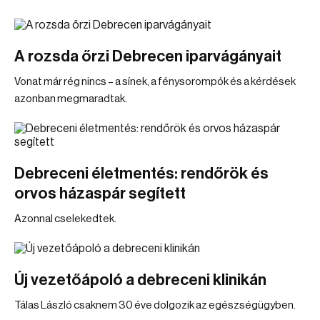
A rozsda őrzi Debrecen iparvágányait
Vonat már rég nincs – a sínek, a fénysorompók és a kérdések
azonban megmaradtak.
Debreceni életmentés: rendőrök és
orvos házaspár segített
Azonnal cselekedtek.
Új vezetőápoló a debreceni klinikán
Tálas László csaknem 30 éve dolgozik az egészségügyben.