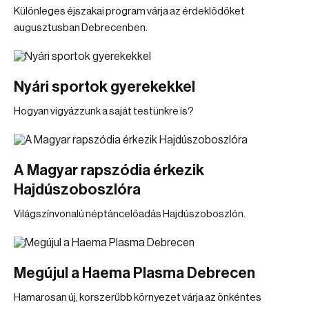
Különleges éjszakai program várja az érdeklődőket
augusztusban Debrecenben.
Nyári sportok gyerekekkel
Hogyan vigyázzunk a saját testünkre is?
A Magyar rapszódia érkezik
Hajdúszoboszlóra
Világszínvonalú néptáncelőadás Hajdúszoboszlón.
Megújul a Haema Plasma Debrecen
Hamarosan új, korszerűbb környezet várja az önkéntes