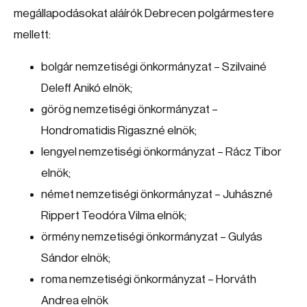
megállapodásokat aláírók Debrecen polgármestere
mellett:
bolgár nemzetiségi önkormányzat – Szilvainé
Deleff Anikó elnök;
görög nemzetiségi önkormányzat –
Hondromatidis Rigaszné elnök;
lengyel nemzetiségi önkormányzat – Rácz Tibor
elnök;
német nemzetiségi önkormányzat – Juhászné
Rippert Teodóra Vilma elnök;
örmény nemzetiségi önkormányzat – Gulyás
Sándor elnök;
roma nemzetiségi önkormányzat – Horváth
Andrea elnök