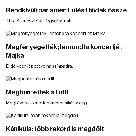
Rendkívüli parlamenti ülést hívtak össze
Tíz előterjesztést tárgyalhatnak.
Megfenyegették; lemondta koncertjét
Majka
Erdélyben lépett volna színpadra.
Megbüntették a Lidlt
Megtévesztő módon kummunikált a cég.
Kánikula: több rekord is megdőlt