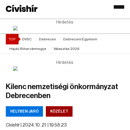
Hirdetés
TOP
DVSC
Debrecen
Debreceni Egyetem
Hajdú-Bihar vármegye
Választás 2026
Hirdetés
Kilenc nemzetiségi önkormányzat
Debrecenben
HELYBEN JÁRÓ
KÖZÉLET
Cívishír |
2024. 10. 21. | 19:58:23