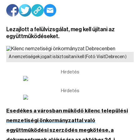
Lezajlott a felülvizsgálat, meg kell újítani az
együttműködéseket.
A nemzetiségek jogait is biztosítani kell
(Fotó: VisitDebrecen )
Hirdetés
Hirdetés
Esedékes a városban működő kilenc települési
nemzetiségi önkormányzattal való
együttműködési szerződés megkötése, a
dokumentumok aláírására az október 24-i