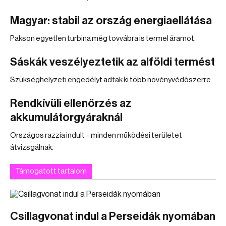
Magyar: stabil az ország energiaellátása
Pakson egyetlen turbina még tovvábra is termel áramot.
Sáskák veszélyeztetik az alföldi termést
Szükséghelyzeti engedélyt adtak ki több növényvédőszerre.
Rendkívüli ellenőrzés az
akkumulátorgyáraknál
Országos razzia indult – minden működési területet
átvizsgálnak.
Támogatott tartalom
Csillagvonat indul a Perseidák nyomában