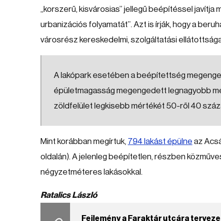
„korszerű, kisvárosias” jellegű beépítéssel javítja 
urbanizációs folyamatát”. Azt is írják, hogy a beru
városrész kereskedelmi, szolgáltatási ellátottsága
A lakópark esetében a beépítettség megenged
épületmagasság megengedett legnagyobb mérté
zöldfelület legkisebb mértékét 50-ről 40 szá
Mint korábban megírtuk,
794 lakást épülne
az Acsád
oldalán). A jelenleg beépítetlen, részben közműv
négyzetméteres lakásokkal.
Ratalics László
Fejlemény a Faraktár utcára tervez