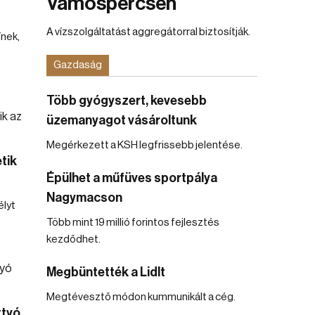
Vámospércsen
A vízszolgáltatást aggregátorral biztosítják.
ínek,
Gazdaság
Több gyógyszert, kevesebb
üzemanyagot vásároltunk
Megérkezett a KSH legfrissebb jelentése.
tik
Épülhet a műfüves sportpálya
Nagymacson
lyt
Több mint 19 millió forintos fejlesztés
kezdődhet.
Megbüntették a Lidlt
Megtévesztő módon kummunikált a cég.
ttyó