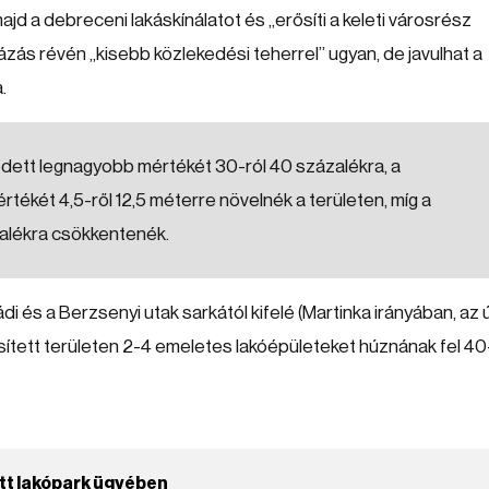
majd a debreceni lakáskínálatot és „erősíti a keleti városrész
házás révén „kisebb közlekedési teherrel” ugyan, de javulhat a
.
ett legnagyobb mértékét 30-ról 40 százalékra, a
két 4,5-ről 12,5 méterre növelnék a területen, míg a
zalékra csökkentenék.
i és a Berzsenyi utak sarkától kifelé (Martinka irányában, az ú
esített területen 2-4 emeletes lakóépületeket húznának fel 4
ett lakópark ügyében