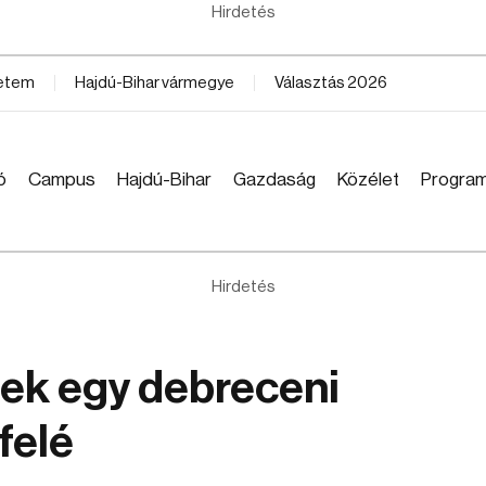
Hirdetés
yetem
Hajdú-Bihar vármegye
Választás 2026
ó
Campus
Hajdú-Bihar
Gazdaság
Közélet
Progra
Hirdetés
nek egy debreceni
felé