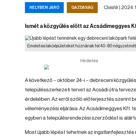
Cívishír |
2024. 10
HELYBEN JÁRÓ
GAZDASÁG
Ismét a közgyűlés előtt az Acsádimeggyes Kft
Emeletes lakóépületeket húznának fel 40-80 négyzetmét
Hirdetés
A következő – október 24-i – debreceni közgyűlé
településszerkezeti tervet az Acsádi útra tervez
érdekében. Az erről szóló előterjesztés szerint 
véleményezési eljárása. Az Acsádimeggyes Kft. te
egyben a településrendezési szerződést is aláírt
Most újabb lépést tehetnek az ingatlanfejlesztés