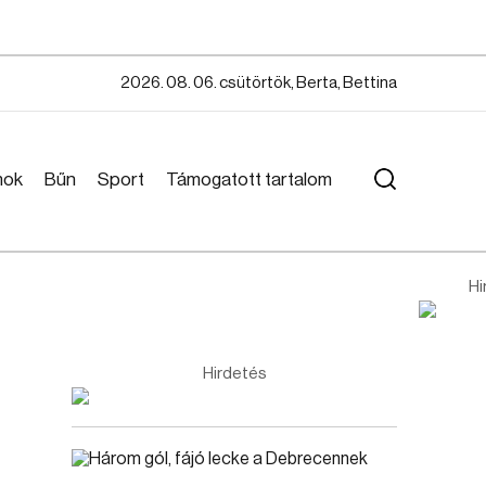
2026. 08. 06. csütörtök, Berta, Bettina
mok
Bűn
Sport
Támogatott tartalom
Hi
Hirdetés