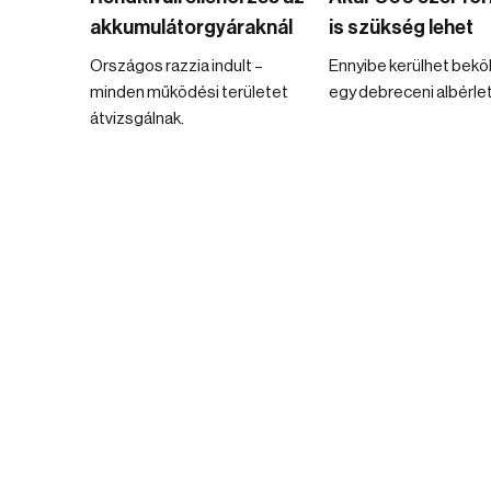
akkumulátorgyáraknál
is szükség lehet
Országos razzia indult –
Ennyibe kerülhet bekö
minden működési területet
egy debreceni albérle
átvizsgálnak.