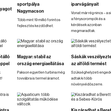
sportpálya
iparvágányait
yagot
Nagymacson
Vonat már rég nincs – a s
a fénysorompók és a
Több mint 19 millió forintos
kérdések azonban
fejlesztés kezdődhet.
megmaradtak.
tálló
Magyar: stabil az
Sáskák veszélyezte
éppel
ország energiaellátása
az alföldi termést
k
Pakson egyetlen turbina még
Szükséghelyzeti engedé
t!
tovvábra is termel áramot.
adtak ki több
növényvédőszerre.
intra
Kiszáradhat a Bere