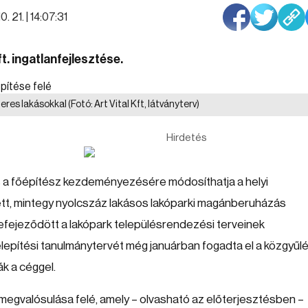
. 21. | 14:07:31
. ingatlanfejlesztése.
eres lakásokkal
(Fotó: Art Vital Kft, látványterv)
Hirdetés
s a főépítész kezdeményezésére módosíthatja a helyi
ett, mintegy nyolcszáz lakásos lakóparki magánberuházás
befejeződött a lakópark településrendezési terveinek
lepítési tanulmánytervét még januárban fogadta el a közgyűlé
ák a céggel.
 megvalósulása felé, amely – olvasható az előterjesztésben –