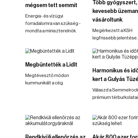
Több gyógyszert,
mégsem tett semmit
kevesebb üzeman
Energia- és vízügyi
vásároltunk
forradalomra van szükség -
Megérkezett a KSH
mondta a miniszterelnök.
legfrissebb jelentése.
Megbüntették a Lidlt
Harmonikus és idő
Megtévesztő módon
kert a Gulyás Tüz
kummunikált a cég.
Válaszd a Semmelroc
prémium térburkolatai
Rendkívüli ellenőrzés az
Akár 800 ezer for