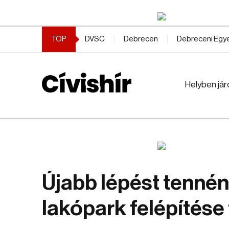
TOP
DVSC
Debrecen
Debreceni Eg
Helyben jár
Újabb lépést tenné
lakópark felépítése 