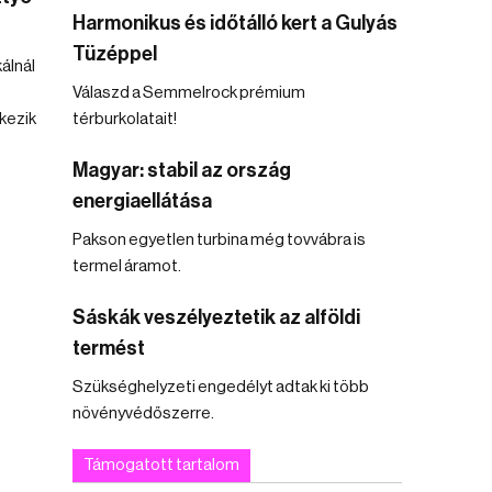
Harmonikus és időtálló kert a Gulyás
Tüzéppel
álnál
Válaszd a Semmelrock prémium
kezik
térburkolatait!
Magyar: stabil az ország
energiaellátása
Pakson egyetlen turbina még tovvábra is
termel áramot.
Sáskák veszélyeztetik az alföldi
termést
Szükséghelyzeti engedélyt adtak ki több
növényvédőszerre.
Támogatott tartalom