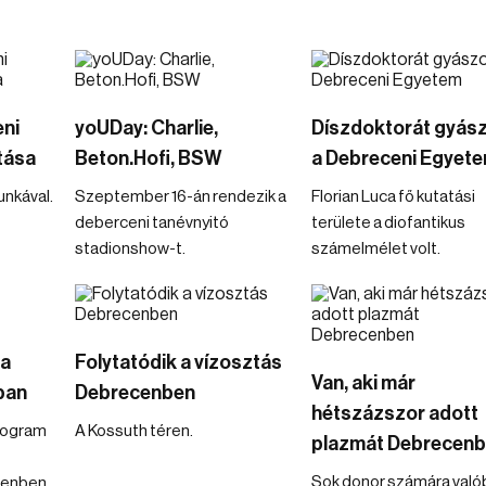
eni
yoUDay: Charlie,
Díszdoktorát gyász
tása
Beton.Hofi, BSW
a Debreceni Egyet
nkával.
Szeptember 16-án rendezik a
Florian Luca fő kutatási
deberceni tanévnyitó
területe a diofantikus
stadionshow-t.
számelmélet volt.
 a
Folytatódik a vízosztás
Van, aki már
ban
Debrecenben
hétszázszor adott
program
A Kossuth téren.
plazmát Debrecen
Sok donor számára való
enben.