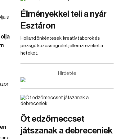
Élményekkel teli a nyár
Esztáron
olja
Holland önkéntesek, kreatív táborok és
em
pezsgő közösségi élet jellemzi ezeket a
heteket.
Hirdetés
Öt edzőmeccset
ben
játszanak a debreceniek
ban a