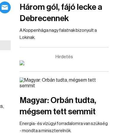
Három gól, fájó lecke a
Debrecennek
A Koppenhága nagy falatnak bizonyult a
Lokinak.
Hirdetés
Magyar: Orbán tudta,
s,
mégsem tett semmit
Energia- és vízügyi forradalomra van szükség
- mondta a miniszterelnök.