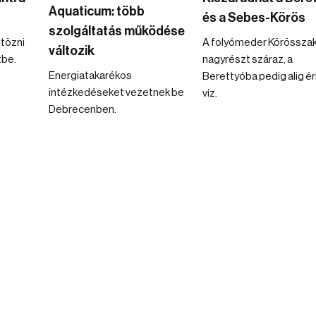
Aquaticum: több
és a Sebes-Körös
szolgáltatás működése
ltözni
A folyómeder Körösszak
változik
tbe.
nagyrészt száraz, a
Energiatakarékos
Berettyóba pedig alig ér
intézkedéseket vezetnek be
víz.
Debrecenben.