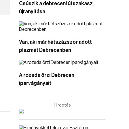
Csúszik a debreceni útszakasz
újranyitása
Van, aki már hétszázszor adott
plazmát Debrecenben
A rozsda őrzi Debrecen
iparvágányait
Hirdetés