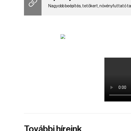
Nagyobb beépítés, tetőkert, növényfuttató t
További híreink