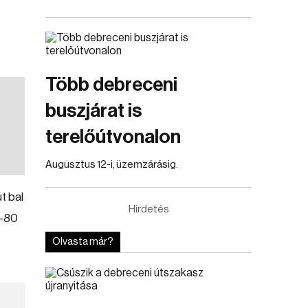
Több debreceni
buszjárat is
terelőútvonalon
Augusztus 12-i, üzemzárásig.
t bal
Hirdetés
0-80
Olvasta már?