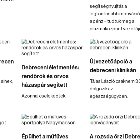
segítségnyújtás a
legfontosabb motiváció
a pénz – tudtuk meg a
plazmaközpont vezetőjé
recen
Új vezetőápoló a
Debreceni életmentés:
debreceni klinikán
rendőrök és orvos
 sínek,
Tálas László csaknem 3
házaspár segített
dolgozik az
Azonnal cselekedtek.
egészségügyben.
Épülhet a műfüves
A rozsda őrzi Debr