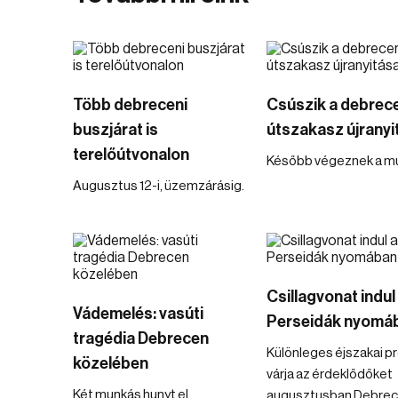
Több debreceni
Csúszik a debrec
buszjárat is
útszakasz újranyi
terelőútvonalon
Később végeznek a mu
Augusztus 12-i, üzemzárásig.
Csillagvonat indul
Vádemelés: vasúti
Perseidák nyomá
tragédia Debrecen
Különleges éjszakai 
közelében
várja az érdeklődőket
Két munkás hunyt el.
augusztusban Debrec