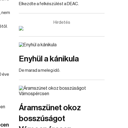
Elkezdte a felkészülést a DEAC.
, nem
Hirdetés
től.
Enyhül a kánikula
De marad a meleg idő.
0 éve
Áramszünet okoz
bosszúságot
ecen