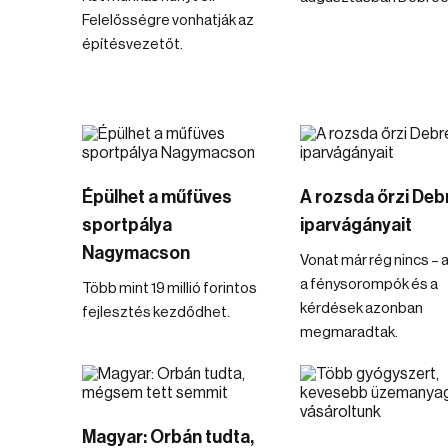
Felelősségre vonhatják az
építésvezetőt.
Épülhet a műfüves
A rozsda őrzi Deb
sportpálya
iparvágányait
Nagymacson
Vonat már rég nincs – a
a fénysorompók és a
Több mint 19 millió forintos
kérdések azonban
fejlesztés kezdődhet.
megmaradtak.
Magyar: Orbán tudta,