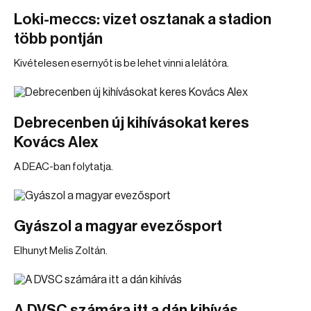
Loki-meccs: vizet osztanak a stadion
több pontján
Kivételesen esernyőt is be lehet vinni a lelátóra.
Debrecenben új kihívásokat keres
Kovács Alex
A DEAC-ban folytatja.
Gyászol a magyar evezősport
Elhunyt Melis Zoltán.
A DVSC számára itt a dán kihívás