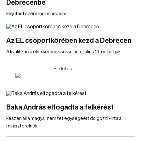
Debrecenbe
Feljutást szeretne ünnepelni.
Az EL csoportkörében kezd a Debrecen
A kvalifikáció első körének sorsolását július 14-én tartják.
Hirdetés
Baka András elfogadta a felkérést
készen áll a magyar nemzet egységéért dolgozni - írta a
miniszterelnök.