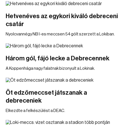
Hetvenéves az egykori kiváló debreceni
csatár
Nyolcvannégy NB I-es meccsen 54 gólt szerzett a Lokiban.
Három gól, fájó lecke a Debrecennek
A Koppenhága nagy falatnak bizonyult a Lokinak.
Öt edzőmeccset játszanak a
debreceniek
Elkezdte a felkészülést a DEAC.