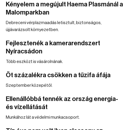
Kényelem a megújult Haema Plasmánál a
Malomparkban
Debreceni vérplazmaadás letisztult, biztonságos,
újjávarázsolt környezetben.
Fejlesztenék a kamerarendszert
Nyíracsádon
Több eszközt is vásárolnának.
Öt százalékra csökken a tűzifa áfája
Szeptember közepétől.
Ellenállóbbá tennék az ország energia-
és vízellátását
Munkához lát a védelmi munkacsoport.