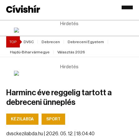
Hirdetés
TOP
DVSC
Debrecen
Debreceni Egyetem
Hajdú-Bihar vármegye
Választás 2026
Hirdetés
Harminc éve reggelig tartott a
debreceni ünneplés
KÉZILABDA
SPORT
dvsckezilabda.hu |
2026. 05. 12. | 18:04:40