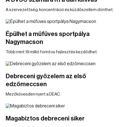
A szervezettség, koncentráció és küzdőszellem dönthet.
Épülhet a műfüves sportpálya
Nagymacson
Több mint 19 millió forintos fejlesztés kezdődhet.
Debreceni győzelem az első
edzőmeccsen
Mezőkövesden nyert a DEAC.
Magabiztos debreceni siker