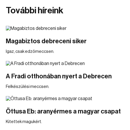
További híreink
Magabiztos debreceni siker
Igaz, csak edzőmeccsen.
A Fradi otthonában nyert a Debrecen
Felkészülési meccsen.
Öttusa Eb: aranyérmes a magyar csapat
Kitettek magukért.