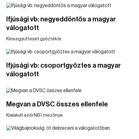
Ifjúsági vb: negyeddöntős a magyar
válogatott
Kína együttesét győzték le.
Ifjúsági vb: csoportgyőztes a magyar
válogatott
Megvan a DVSC összes ellenfele
Kialakult a női NB I. mezőnye.