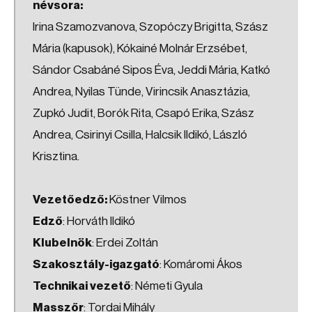
névsora:
Irina Szamozvanova, Szopóczy Brigitta, Szász
Mária (kapusok), Kókainé Molnár Erzsébet,
Sándor Csabáné Sipos Éva, Jeddi Mária, Katkó
Andrea, Nyilas Tünde, Virincsik Anasztázia,
Zupkó Judit, Borók Rita, Csapó Erika, Szász
Andrea, Csirinyi Csilla, Halcsik Ildikó, László
Krisztina.
Vezetőedző:
Köstner Vilmos
Edző
: Horváth Ildikó
Klubelnök
: Erdei Zoltán
Szakosztály-igazgató
: Komáromi Ákos
Technikai vezető
: Németi Gyula
Masszőr
: Tordai Mihály