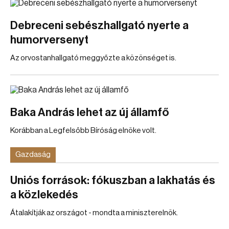
Debreceni sebészhallgató nyerte a
humorversenyt
Az orvostanhallgató meggyőzte a közönséget is.
Baka András lehet az új államfő
Korábban a Legfelsőbb Bíróság elnöke volt.
Gazdaság
Uniós források: fókuszban a lakhatás és
a közlekedés
Átalakítják az országot - mondta a miniszterelnök.