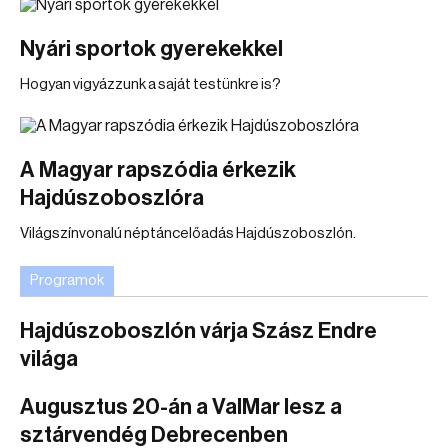
Nyári sportok gyerekekkel
Hogyan vigyázzunk a saját testünkre is?
A Magyar rapszódia érkezik
Hajdúszoboszlóra
Világszínvonalú néptáncelőadás Hajdúszoboszlón.
Programok
Hajdúszoboszlón várja Szász Endre
világa
Augusztus 20-án a ValMar lesz a
sztárvendég Debrecenben