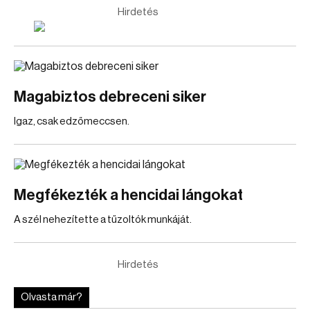
Hirdetés
Magabiztos debreceni siker
Igaz, csak edzőmeccsen.
Megfékezték a hencidai lángokat
A szél nehezítette a tűzoltók munkáját.
Hirdetés
Olvasta már?