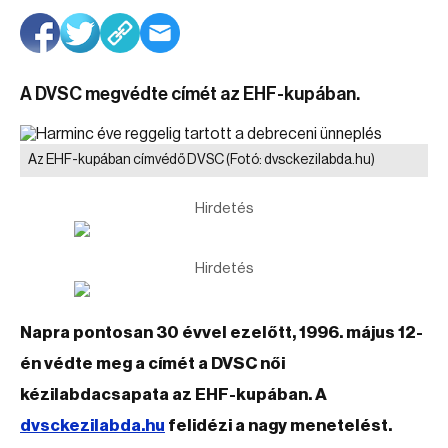
A DVSC megvédte címét az EHF-kupában.
Az EHF-kupában címvédő DVSC
(Fotó: dvsckezilabda.hu)
Hirdetés
Hirdetés
Napra pontosan 30 évvel ezelőtt, 1996. május 12-
én védte meg a címét a DVSC női
kézilabdacsapata az EHF-kupában. A
dvsckezilabda.hu
felidézi a nagy menetelést.