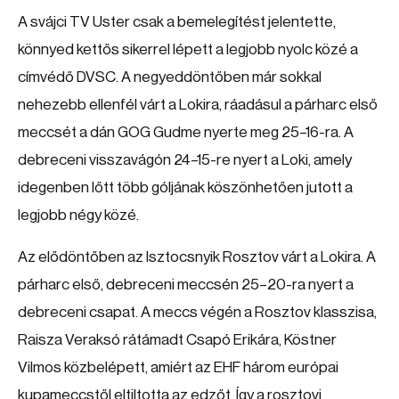
A svájci TV Uster csak a bemelegítést jelentette,
könnyed kettős sikerrel lépett a legjobb nyolc közé a
címvédő DVSC. A negyeddöntőben már sokkal
nehezebb ellenfél várt a Lokira, ráadásul a párharc első
meccsét a dán GOG Gudme nyerte meg 25–16-ra. A
debreceni visszavágón 24–15-re nyert a Loki, amely
idegenben lőtt több góljának köszönhetően jutott a
legjobb négy közé.
Az elődöntőben az Isztocsnyik Rosztov várt a Lokira. A
párharc első, debreceni meccsén 25–20-ra nyert a
debreceni csapat. A meccs végén a Rosztov klasszisa,
Raisza Veraksó rátámadt Csapó Erikára, Köstner
Vilmos közbelépett, amiért az EHF három európai
kupameccstől eltiltotta az edzőt. Így a rosztovi