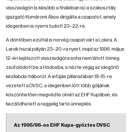
visszavágón (s később a fináléban is) a szakosztály
igazgató Komáromi Ákos dirigálta a csapatot, amely
idegenben is nyerni tudott 23–22-re.
A döntőben ezúttal is norvég csapat várt a Lokira. A
Larvik hazai pályán 23–20-ra nyert, majd az 1996. május
12-én lejátszott visszavágóra soha nem látott tömeg
zsúfolódott be a Hódosba, s nézte végig az idegőrlő
kézilabda-háborút. A lefújás pillanatában 18–15-re
vezetett a DVSC, s idegenben lőtt több góljának
köszönhetően megvédte címét az EHF Kupában, és
kezdődhetett a reggelig tartó ünneplés.
Az 1995/96-os EHF Kupa-győztes DVSC