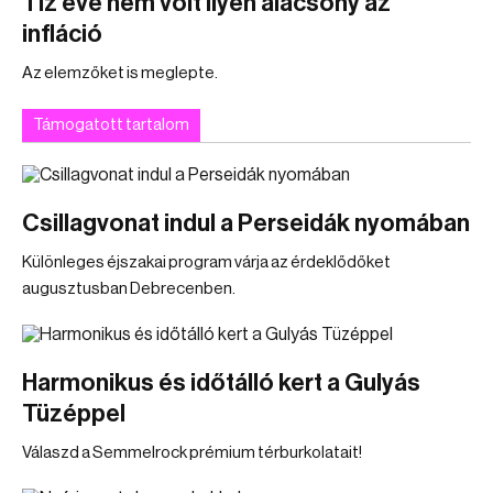
Tíz éve nem volt ilyen alacsony az
infláció
Az elemzőket is meglepte.
Támogatott tartalom
Csillagvonat indul a Perseidák nyomában
Különleges éjszakai program várja az érdeklődőket
augusztusban Debrecenben.
Harmonikus és időtálló kert a Gulyás
Tüzéppel
Válaszd a Semmelrock prémium térburkolatait!