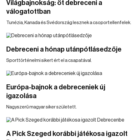
Világbajnokság: öt debreceni a
válogatottban
Tunézia, Kanada és Svédország lesznek a csoportellenfelek.
Debreceni a hónap utánpótlásedzője
Sporttörténelmi sikert ért el a csapatával.
Európa-bajnok a debreceniek új
igazolása
Nagyszerű magyar siker született.
A Pick Szeged korábbi játékosa igazolt