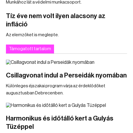
Munkához lát a védelmi munkacsoport.
Tíz éve nem volt ilyen alacsony az
infláció
Az elemzőket is meglepte.
Támogatott tartalom
Csillagvonat indul a Perseidák nyomában
Különleges éjszakai program várja az érdeklődőket
augusztusban Debrecenben.
Harmonikus és időtálló kert a Gulyás
Tüzéppel