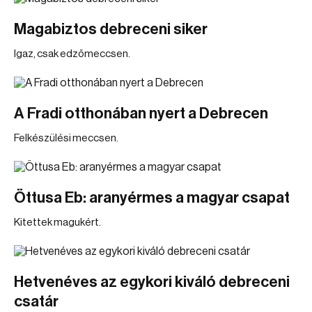
Magabiztos debreceni siker
Igaz, csak edzőmeccsen.
A Fradi otthonában nyert a Debrecen
Felkészülési meccsen.
Öttusa Eb: aranyérmes a magyar csapat
Kitettek magukért.
Hetvenéves az egykori kiváló debreceni
csatár