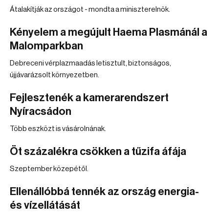
Átalakítják az országot - mondta a miniszterelnök.
Kényelem a megújult Haema Plasmánál a
Malomparkban
Debreceni vérplazmaadás letisztult, biztonságos,
újjávarázsolt környezetben.
Fejlesztenék a kamerarendszert
Nyíracsádon
Több eszközt is vásárolnának.
Öt százalékra csökken a tűzifa áfája
Szeptember közepétől.
Ellenállóbbá tennék az ország energia-
és vízellátását