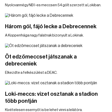
Nyolcvannégy NB I-es meccsen 54 gólt szerzett a Lokiban.
Három gól, fájó lecke a Debrecennek
A Koppenhága nagy falatnak bizonyult a Lokinak.
Öt edzőmeccset játszanak a
debreceniek
Elkezdte a felkészülést a DEAC.
Loki-meccs: vizet osztanak a stadion
több pontján
Kivételesen esernyőt is be lehet vinni a lelátóra.