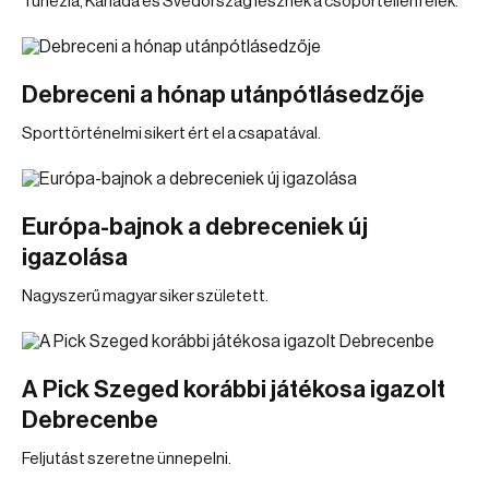
Tunézia, Kanada és Svédország lesznek a csoportellenfelek.
Debreceni a hónap utánpótlásedzője
Sporttörténelmi sikert ért el a csapatával.
Európa-bajnok a debreceniek új
igazolása
Nagyszerű magyar siker született.
A Pick Szeged korábbi játékosa igazolt
Debrecenbe
Feljutást szeretne ünnepelni.