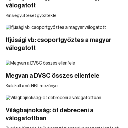
válogatott
Kína együttesét győzték le.
Ifjúsági vb: csoportgyőztes a magyar
válogatott
Megvan a DVSC összes ellenfele
Kialakult a női NB I. mezőnye.
Világbajnokság: öt debreceni a
válogatottban