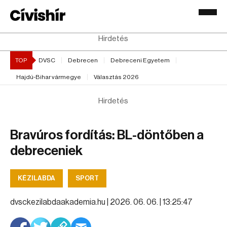
Hirdetés
TOP
DVSC
Debrecen
Debreceni Egyetem
Hajdú-Bihar vármegye
Választás 2026
Hirdetés
Bravúros fordítás: BL-döntőben a
debreceniek
KÉZILABDA
SPORT
dvsckezilabdaakademia.hu |
2026. 06. 06. | 13:25:47