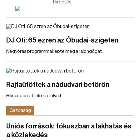
Hirdetés
DJ Oti: 65 ezren az Óbudai-szigeten
Négyórás programmal lepte meg a rajongógat.
Rajtaütöttek a nádudvari betörőn
Bilincsben vitték el a tolvajt.
Gazdaság
Uniós források: fókuszban a lakhatás és
a közlekedés