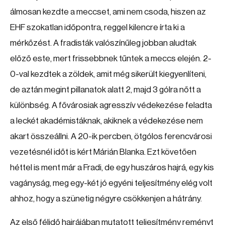
álmosan kezdte a meccset, ami nem csoda, hiszen az
EHF szokatlan időpontra, reggel kilencre írta ki a
mérkőzést. A fradisták valószínűleg jobban aludtak
előző este, mert frissebbnek tűntek a meccs elején. 2-
0-val kezdtek a zöldek, amit még sikerült kiegyenlíteni,
de aztán megint pillanatok alatt 2, majd 3 gólra nőtt a
különbség. A fővárosiak agresszív védekezése feladta
a leckét akadémistáknak, akiknek a védekezése nem
akart összeállni. A 20-ik percben, ötgólos ferencvárosi
vezetésnél időt is kért Márián Blanka. Ezt követően
héttel is ment már a Fradi, de egy huszáros hajrá, egy kis
vagányság, meg egy-két jó egyéni teljesítmény elég volt
ahhoz, hogy a szünetig négyre csökkenjen a hátrány.
Az első félidő hajrájában mutatott teljesítmény reményt