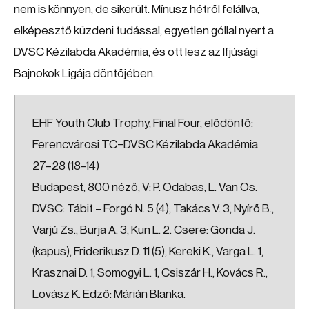
nem is könnyen, de sikerült. Mínusz hétről felállva,
elképesztő küzdeni tudással, egyetlen góllal nyert a
DVSC Kézilabda Akadémia, és ott lesz az Ifjúsági
Bajnokok Ligája döntőjében.
EHF Youth Club Trophy, Final Four, elődöntő:
Ferencvárosi TC–DVSC Kézilabda Akadémia
27–28 (18–14)
Budapest, 800 néző, V: P. Odabas, L. Van Os.
DVSC: Tábit – Forgó N. 5 (4), Takács V. 3, Nyírő B.,
Varjú Zs., Burja A. 3, Kun L. 2. Csere: Gonda J.
(kapus), Friderikusz D. 11 (5), Kereki K., Varga L. 1,
Krasznai D. 1, Somogyi L. 1, Csiszár H., Kovács R.,
Lovász K. Edző: Márián Blanka.