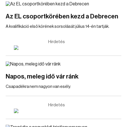
Az EL csoportkörében kezd a Debrecen
A kvalifikáció első körének sorsolását július 14-én tartják.
Hirdetés
Napos, meleg idő vár ránk
Csapadékra nem nagyon van esély.
Hirdetés