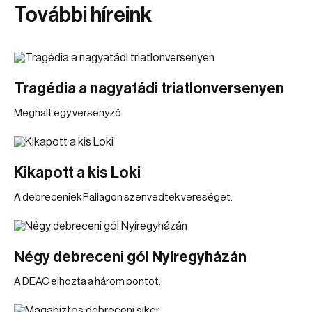
További híreink
Tragédia a nagyatádi triatlonversenyen
Meghalt egy versenyző.
Kikapott a kis Loki
A debreceniek Pallagon szenvedtek vereséget.
Négy debreceni gól Nyíregyházán
A DEAC elhozta a három pontot.