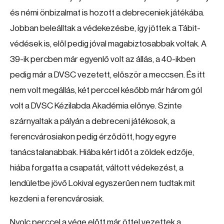
és némi önbizalmat is hozott a debreceniek játékába.
Jobban beleálltak a védekezésbe, így jöttek a Tábit-
védések is, elől pedig jóval magabiztosabbak voltak. A
39-ik percben már egyenlő volt az állás, a 40-ikben
pedig már a DVSC vezetett, először a meccsen. És itt
nem volt megállás, két perccel később már három gól
volt a DVSC Kézilabda Akadémia előnye. Szinte
szárnyaltak a pályán a debreceni játékosok, a
ferencvárosiakon pedig érződött, hogy egyre
tanácstalanabbak. Hiába kért időt a zöldek edzője,
hiába forgatta a csapatát, váltott védekezést, a
lendületbe jövő Lokival egyszerűen nem tudtak mit
kezdeni a ferencvárosiak.
Nyolc perccel a vége előtt már öttel vezettek a