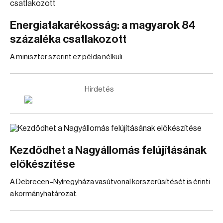
Energiatakarékosság: a magyarok 84
százaléka csatlakozott
A miniszter szerint ez példa nélküli.
Hirdetés
Kezdődhet a Nagyállomás felújításának
előkészítése
A Debrecen–Nyíregyháza vasútvonal korszerűsítését is érinti
a kormányhatározat.