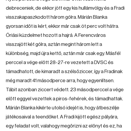
debreceniek, de ekkor jött egy kis hullámvölgy és a Fradi
visszakapaszkodott három gólra. Márián Blanka
gyorsan időt is kért, ekkor már csak öt perc volt hátra.
Óriási küzdelmet hozott a hajrá. A Ferencváros
visszajött két gólra, aztán megint három lett a
különbség, majd újra kettő, aztán már csak egy. Másfél
perccel a vége előtt 28-27-re vezetett a DVSC és
támadhatott, de kimaradt a szélsőziccer, így a Fradinak
még maradt 41 másodperce arra, hogy egyenlítsen.
Tábit azonban ziccert védett. 23 másodperccel a vége
előtt eggyel vezettek a piros-fehérek, és támadhattak.
Márián Blanka kikérte utolsó idejét is, hogy átbeszélje
játékosaival a teendőket. A Fradi kijött egész pályára,
egy feladat volt, valahogy megőrizni az előnyt és ez, ha