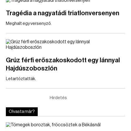
Tragédia a nagyatádi triatlonversenyen
Meghalt egy versenyző.
Grúz férfi erőszakoskodott egy lánnyal
Hajdúszoboszlón
Letartóztatták.
Hirdetés
Olvasta már?