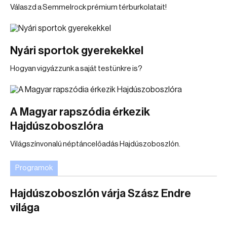
Válaszd a Semmelrock prémium térburkolatait!
Nyári sportok gyerekekkel
Hogyan vigyázzunk a saját testünkre is?
A Magyar rapszódia érkezik
Hajdúszoboszlóra
Világszínvonalú néptáncelőadás Hajdúszoboszlón.
Programok
Hajdúszoboszlón várja Szász Endre
világa