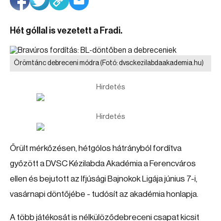
Hét góllal is vezetett a Fradi.
Örömtánc debreceni módra
(Fotó: dvsckezilabdaakademia.hu)
Hirdetés
Hirdetés
Őrült mérkőzésen, hétgólos hátrányból fordítva
győzött a DVSC Kézilabda Akadémia a Ferencváros
ellen és bejutott az Ifjúsági Bajnokok Ligája június 7-i,
vasárnapi döntőjébe - tudósít az akadémia honlapja.
A több játékosát is nélkülöződebreceni csapat kicsit