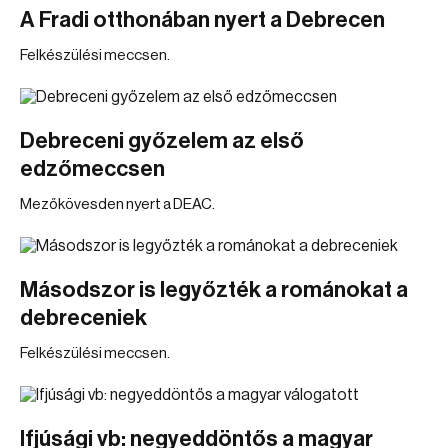
A Fradi otthonában nyert a Debrecen
Felkészülési meccsen.
Debreceni győzelem az első
edzőmeccsen
Mezőkövesden nyert a DEAC.
Másodszor is legyőzték a románokat a
debreceniek
Felkészülési meccsen.
Ifjúsági vb: negyeddöntős a magyar