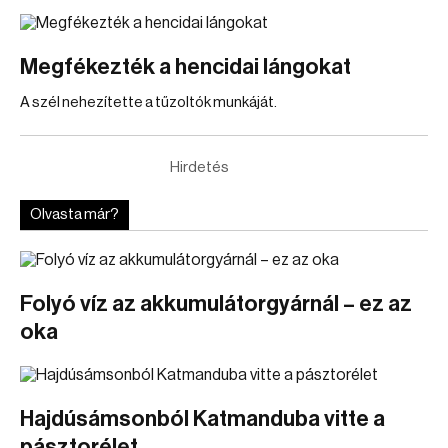
Megfékezték a hencidai lángokat
A szél nehezítette a tűzoltók munkáját.
Hirdetés
Olvasta már?
Folyó víz az akkumulátorgyárnál – ez az
oka
Hajdúsámsonból Katmanduba vitte a
pásztorélet