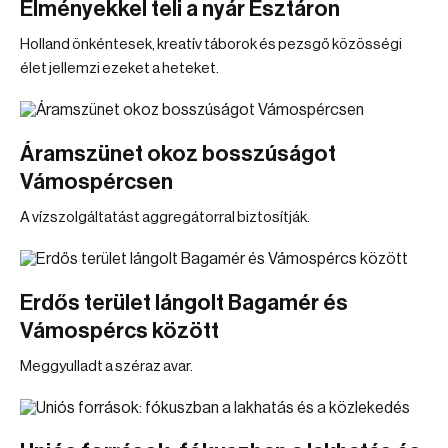
Élményekkel teli a nyár Esztáron
Holland önkéntesek, kreatív táborok és pezsgő közösségi
élet jellemzi ezeket a heteket.
Áramszünet okoz bosszúságot
Vámospércsen
A vízszolgáltatást aggregátorral biztosítják.
Erdős terület lángolt Bagamér és
Vámospércs között
Meggyulladt a széraz avar.