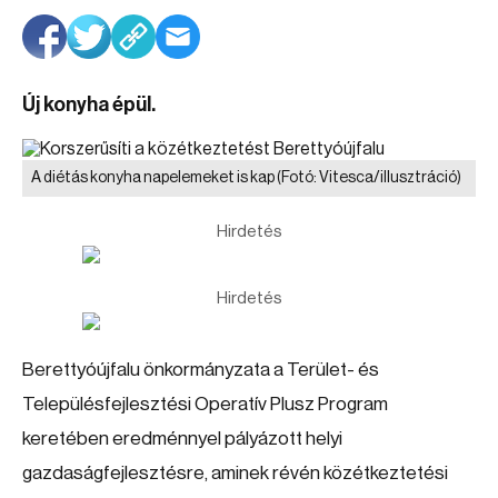
Új konyha épül.
A diétás konyha napelemeket is kap
(Fotó: Vitesca/illusztráció)
Hirdetés
Hirdetés
Berettyóújfalu önkormányzata a Terület- és
Településfejlesztési Operatív Plusz Program
keretében eredménnyel pályázott helyi
gazdaságfejlesztésre, aminek révén közétkeztetési