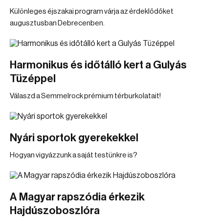
Különleges éjszakai program várja az érdeklődőket
augusztusban Debrecenben.
Harmonikus és időtálló kert a Gulyás
Tüzéppel
Válaszd a Semmelrock prémium térburkolatait!
Nyári sportok gyerekekkel
Hogyan vigyázzunk a saját testünkre is?
A Magyar rapszódia érkezik
Hajdúszoboszlóra