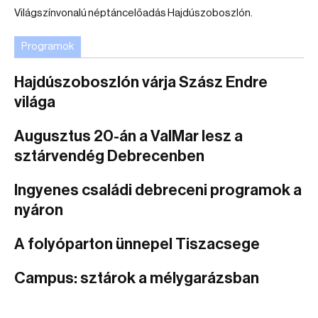
Világszínvonalú néptáncelőadás Hajdúszoboszlón.
Programok
Hajdúszoboszlón várja Szász Endre
világa
Augusztus 20-án a ValMar lesz a
sztárvendég Debrecenben
Ingyenes családi debreceni programok a
nyáron
A folyóparton ünnepel Tiszacsege
Campus: sztárok a mélygarázsban