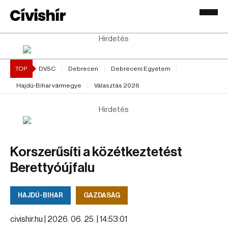
Hirdetés
TOP
DVSC
Debrecen
Debreceni Egyetem
Hajdú-Bihar vármegye
Választás 2026
Hirdetés
Korszerűsíti a közétkeztetést
Berettyóújfalu
HAJDÚ-BIHAR
GAZDASÁG
civishir.hu |
2026. 06. 25. | 14:53:01