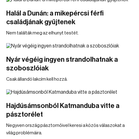
Halál a Dunán: a mikepércsi férfi
családjának gyűjtenek
Nem találták meg az elhunyt testét.
Nyár végéig ingyen strandolhatnak a
szoboszlóiak
Csak állandó lakcím kell hozzá.
Hajdúsámsonból Katmanduba vitte a
pásztorélet
Negyven ország pásztornőivel keresi a közös válaszokat a
világ problémáira.