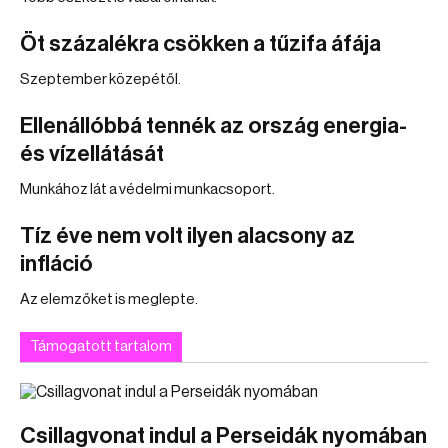
Öt százalékra csökken a tűzifa áfája
Szeptember közepétől.
Ellenállóbbá tennék az ország energia-
és vízellátását
Munkához lát a védelmi munkacsoport.
Tíz éve nem volt ilyen alacsony az
infláció
Az elemzőket is meglepte.
Támogatott tartalom
Csillagvonat indul a Perseidák nyomában