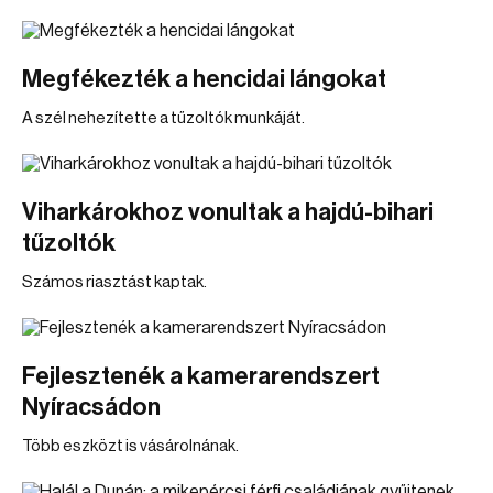
Megfékezték a hencidai lángokat
A szél nehezítette a tűzoltók munkáját.
Viharkárokhoz vonultak a hajdú-bihari
tűzoltók
Számos riasztást kaptak.
Fejlesztenék a kamerarendszert
Nyíracsádon
Több eszközt is vásárolnának.