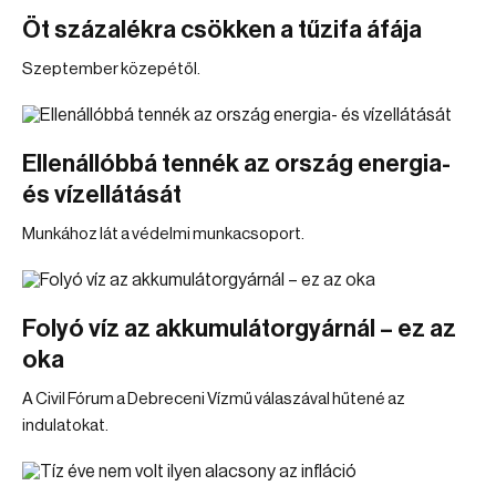
Öt százalékra csökken a tűzifa áfája
Szeptember közepétől.
Ellenállóbbá tennék az ország energia-
és vízellátását
Munkához lát a védelmi munkacsoport.
Folyó víz az akkumulátorgyárnál – ez az
oka
A Civil Fórum a Debreceni Vízmű válaszával hűtené az
indulatokat.