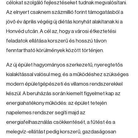
célokat szolgáló fejlesztéseket tudnak megvalósítani.
Az elnyert csaknem százmillió forint támogatásból a
jövő év április végéig új diétás konyhát alakítanak ki a
Honvéd utcán. A cél az, hogy a városi étkeztetési
feladatok ellátása korszerű és hosszú távon
fenntartható körülmények között történjen.
Az új épület hagyományos szerkezetű, nyeregtetős
kialakítással valósul meg, és a működéshez szükséges
modern épületgépészeti és villamos rendszerekkel
készül. A beruházás során kiemelt figyelmet kap az
energiahatékony működés: az épület tetején
napelemes rendszer segíti majd az
energiafelhasználás csökkentését, a fűtést és a
melegvíz-ellátást pedig korszerű, gazdaságosan