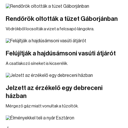
Rendőrök oltották a tüzet Gáborjánban
Vödrökből locsolták a vizet a felcsapó lángokra.
Felújítják a hajdúsámsoni vasúti átjárót
A csatlakozó síneket is kicserélik.
Jelzett az érzékelő egy debreceni
házban
Mérgező gáz miatt vonultak a tűzoltók.