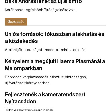
Baka András lehet az új államfő
Korábban a Legfelsőbb Bíróság elnöke volt.
Gazdaság
Uniós források: fókuszban a lakhatás és
a közlekedés
Átalakítják az országot - mondta a miniszterelnök.
Kényelem a megújult Haema Plasmánál a
Malomparkban
Debreceni vérplazmaadás letisztult, biztonságos,
újjávarázsolt környezetben.
Fejlesztenék a kamerarendszert
Nyíracsádon
Több eszközt is vásárolnának.