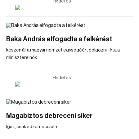
Hirdetés
Baka András elfogadta a felkérést
készen áll a magyar nemzet egységéért dolgozni - írta a
miniszterelnök.
Hirdetés
Magabiztos debreceni siker
Igaz, csak edzőmeccsen.