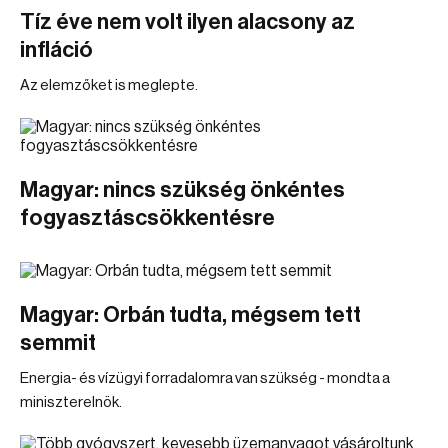
Tíz éve nem volt ilyen alacsony az
infláció
Az elemzőket is meglepte.
Magyar: nincs szükség önkéntes
fogyasztáscsökkentésre
Magyar: Orbán tudta, mégsem tett
semmit
Energia- és vízügyi forradalomra van szükség - mondta a
miniszterelnök.