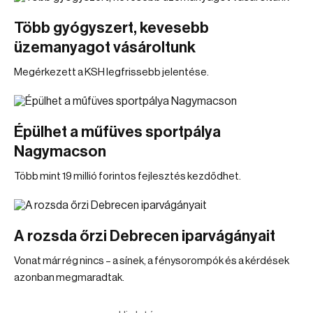
Több gyógyszert, kevesebb
üzemanyagot vásároltunk
Megérkezett a KSH legfrissebb jelentése.
Épülhet a műfüves sportpálya
Nagymacson
Több mint 19 millió forintos fejlesztés kezdődhet.
A rozsda őrzi Debrecen iparvágányait
Vonat már rég nincs – a sínek, a fénysorompók és a kérdések
azonban megmaradtak.