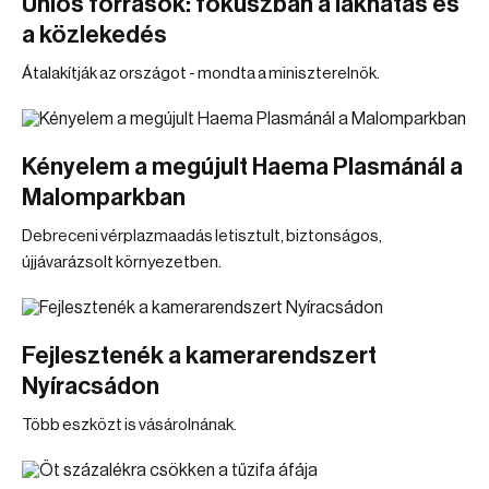
Uniós források: fókuszban a lakhatás és
a közlekedés
Átalakítják az országot - mondta a miniszterelnök.
Kényelem a megújult Haema Plasmánál a
Malomparkban
Debreceni vérplazmaadás letisztult, biztonságos,
újjávarázsolt környezetben.
Fejlesztenék a kamerarendszert
Nyíracsádon
Több eszközt is vásárolnának.