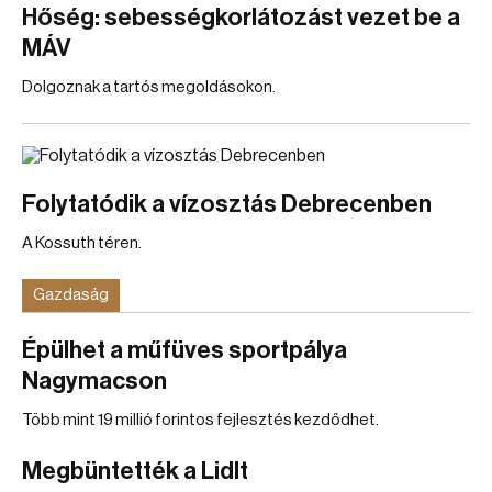
Hőség: sebességkorlátozást vezet be a
MÁV
Dolgoznak a tartós megoldásokon.
Folytatódik a vízosztás Debrecenben
A Kossuth téren.
Gazdaság
Épülhet a műfüves sportpálya
Nagymacson
Több mint 19 millió forintos fejlesztés kezdődhet.
Megbüntették a Lidlt