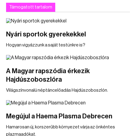
Támogatott tartalom
Nyári sportok gyerekekkel
Hogyan vigyázzunk a saját testünkre is?
A Magyar rapszódia érkezik
Hajdúszoboszlóra
Világszínvonalú néptáncelőadás Hajdúszoboszlón.
Megújul a Haema Plasma Debrecen
Hamarosan új, korszerűbb környezet várja az önkéntes
plazmaadókat.