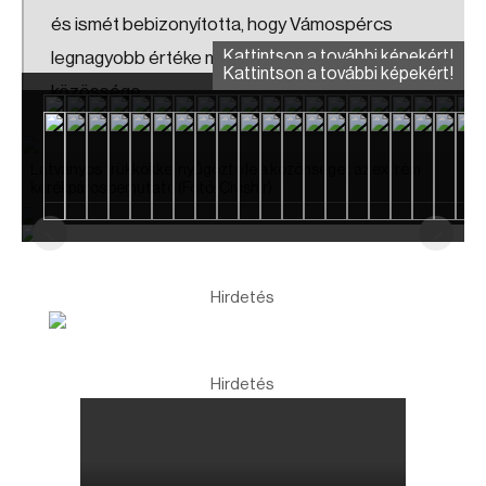
és ismét bebizonyította, hogy Vámospércs
Kattintson a további képekért!
legnagyobb értéke ma is az összetartó
Kattintson a további képekért!
közössége.
Látványos trükkökkel nyűgözte le a közönséget az extrém
kerékpáros bemutató
(Fotó: Cívishír)
Hirdetés
Hirdetés