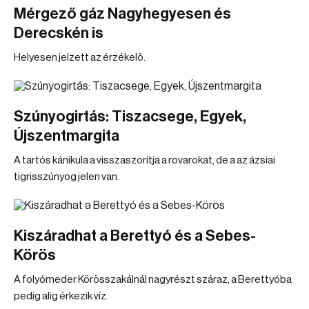
Mérgező gáz Nagyhegyesen és
Derecskén is
Helyesen jelzett az érzékelő.
Szúnyogirtás: Tiszacsege, Egyek,
Újszentmargita
A tartós kánikula a visszaszorítja a rovarokat, de a az ázsiai
tigrisszúnyog jelen van.
Kiszáradhat a Berettyó és a Sebes-
Körös
A folyómeder Körösszakálnál nagyrészt száraz, a Berettyóba
pedig alig érkezik víz.