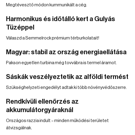
Megtévesztő módon kummunikált a cég.
Harmonikus és időtálló kert a Gulyás
Tüzéppel
Válaszd a Semmelrock prémium térburkolatait!
Magyar: stabil az ország energiaellátása
Pakson egyetlen turbina még tovvábra is termel áramot.
Sáskák veszélyeztetik az alföldi termést
Szükséghelyzeti engedélyt adtak ki több növényvédőszerre.
Rendkívüli ellenőrzés az
akkumulátorgyáraknál
Országos razzia indult – minden működési területet
átvizsgálnak.