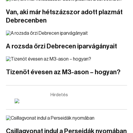
Van, aki már hétszázszor adott plazmát
Debrecenben
A rozsda őrzi Debrecen iparvágányait
Tizenöt évesen az M3-ason – hogyan?
Hirdetés
Csillagvonat indul a Perseidák nyomában