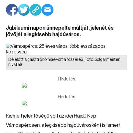
Jubileumi napon ünnepelte múltját, jelenét és
jövőjét a legkisebb hajdúváros.
Délelőtt a gasztronómiáé volt a főszerep
(Fotó: polgármesteri
hivatal)
Hirdetés
Hirdetés
Kiemelt jelentőségű volt az idei Hajdú Nap
Vámospércsen: a legkisebb hajdúvárosként is ismert