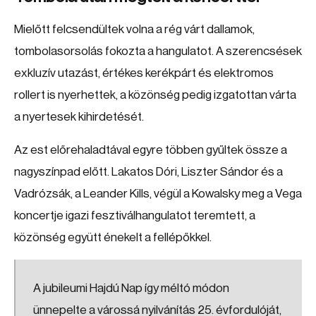
Mielőtt felcsendültek volna a rég várt dallamok,
tombolasorsolás fokozta a hangulatot. A szerencsések
exkluzív utazást, értékes kerékpárt és elektromos
rollert is nyerhettek, a közönség pedig izgatottan várta
a nyertesek kihirdetését.
Az est előrehaladtával egyre többen gyűltek össze a
nagyszínpad előtt. Lakatos Dóri, Liszter Sándor és a
Vadrózsák, a Leander Kills, végül a Kowalsky meg a Vega
koncertje igazi fesztiválhangulatot teremtett, a
közönség együtt énekelt a fellépőkkel.
A jubileumi Hajdú Nap így méltó módon
ünnepelte a várossá nyilvánítás 25. évfordulóját,