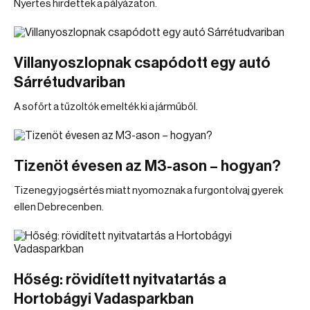
Nyertes hirdettek a pályázaton.
Villanyoszlopnak csapódott egy autó
Sárrétudvariban
A sofőrt a tűzoltók emelték ki a járműből.
Tizenöt évesen az M3-ason – hogyan?
Tizenegy jogsértés miatt nyomoznak a furgontolvaj gyerek
ellen Debrecenben.
Hőség: rövidített nyitvatartás a
Hortobágyi Vadasparkban