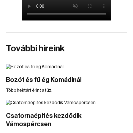
További híreink
Bozót és fű ég Komádinál
Több hektárt érint a tűz.
Csatornaépítés kezdődik
Vámospércsen