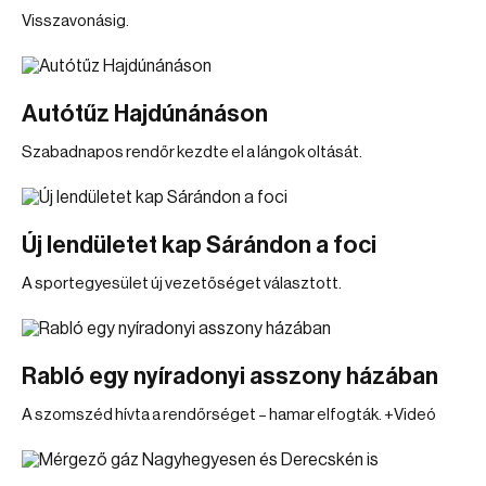
Visszavonásig.
Autótűz Hajdúnánáson
Szabadnapos rendőr kezdte el a lángok oltását.
Új lendületet kap Sárándon a foci
A sportegyesület új vezetőséget választott.
Rabló egy nyíradonyi asszony házában
A szomszéd hívta a rendőrséget – hamar elfogták. +Videó