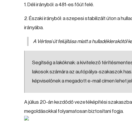
1. Déli irányból: a 481-es főút felé.
2. Északi irányból: a szepesi stabilizált úton a hul
irányába.
A Vértesi út felújítása miatt a hulladéklerakótól k
Segítség a lakóknak: a kivitelező térítésmente
lakosok számára az autópálya-szakaszok haszn
képviselőnek a megadott e-mail címen lehet je
A július 20-án kezdődő vezetéképítési szakaszban 
megoldásokkal folyamatosan biztosítani fogja.