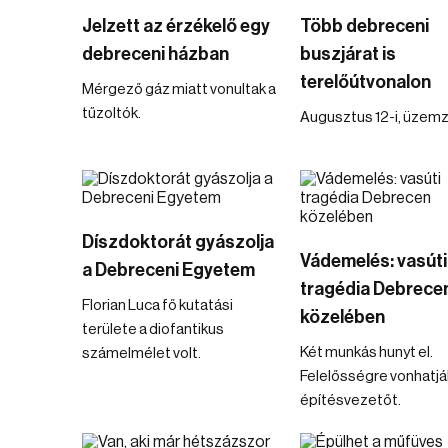
Jelzett az érzékelő egy
Több debreceni
debreceni házban
buszjárat is
terelőútvonalon
Mérgező gáz miatt vonultak a
tűzoltók.
Augusztus 12-i, üzemz
Díszdoktorát gyászolja
Vádemelés: vasúti
a Debreceni Egyetem
tragédia Debrece
Florian Luca fő kutatási
közelében
területe a diofantikus
Két munkás hunyt el.
számelmélet volt.
Felelősségre vonhatjá
építésvezetőt.