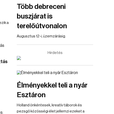
Több debreceni
buszjárat is
zik a
terelőútvonalon
Augusztus 12-i, üzemzárásig.
Hirdetés
ztás
Élményekkel teli a nyár
Esztáron
Holland önkéntesek, kreatív táborok és
pezsgő közösségi élet jellemzi ezeket a