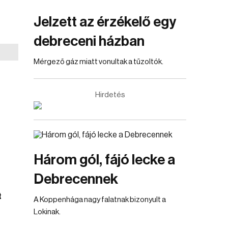
Jelzett az érzékelő egy
debreceni házban
Mérgező gáz miatt vonultak a tűzoltók.
Hirdetés
Három gól, fájó lecke a
Debrecennek
t
A Koppenhága nagy falatnak bizonyult a
Lokinak.