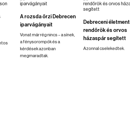
s
A rozsda őrzi Debrecen
Debreceni életment
iparvágányait
rendőrök és orvos
Vonat már rég nincs – a sínek,
házaspár segített
a fénysorompók és a
intos
Azonnal cselekedtek.
kérdések azonban
megmaradtak.