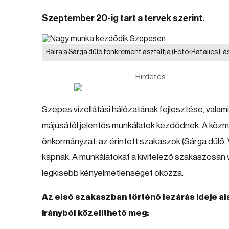
Szeptember 20-ig tart a tervek szerint.
Balra a Sárga dűlő tönkrement aszfaltja
(Fotó: Ratalics Lás
Hirdetés
Szepes vízellátási hálózatának fejlesztése, vala
májusától jelentős munkálatok kezdődnek. A közműé
önkormányzat: az érintett szakaszok (Sárga dűlő, 
kapnak. A munkálatokat a kivitelező szakaszosan 
legkisebb kényelmetlenséget okozza.
Az első szakaszban történő lezárás ideje a
irányból közelíthető meg: