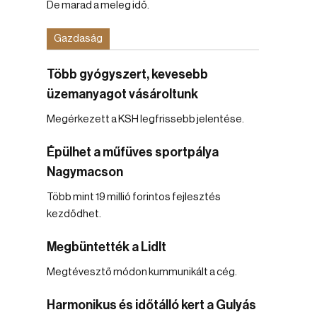
De marad a meleg idő.
Gazdaság
Több gyógyszert, kevesebb
üzemanyagot vásároltunk
Megérkezett a KSH legfrissebb jelentése.
Épülhet a műfüves sportpálya
Nagymacson
Több mint 19 millió forintos fejlesztés
kezdődhet.
Megbüntették a Lidlt
Megtévesztő módon kummunikált a cég.
Harmonikus és időtálló kert a Gulyás