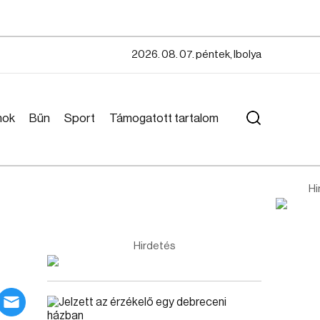
2026. 08. 07. péntek, Ibolya
mok
Bűn
Sport
Támogatott tartalom
Hi
Hirdetés