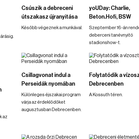
Csúszik a debreceni
yoUDay: Charlie,
útszakasz újranyitása
Beton.Hofi, BSW
Később végeznek a munkával.
Szeptember 16-án rende
deberceni tanévnyitó
árásig.
stadionshow-t.
Csillagvonat indul a
Folytatódik a vízos
Perseidák nyomában
Debrecenben
n
Különleges éjszakai program
A Kossuth téren.
várja az érdeklődőket
augusztusban Debrecenben.
k az