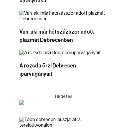
újranyitása
Van, aki már hétszázszor adott
plazmát Debrecenben
A rozsda őrzi Debrecen
iparvágányait
Hirdetés