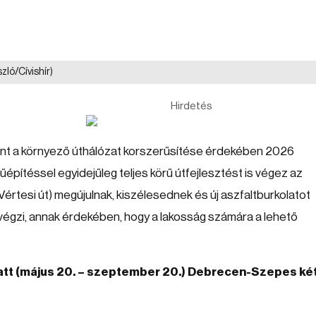
zló/Cívishír)
Hirdetés
mint a környező úthálózat korszerűsítése érdekében 2026
pítéssel egyidejűleg teljes körű útfejlesztést is végez az
Vértesi út) megújulnak, kiszélesednek és új aszfaltburkolatot
végzi, annak érdekében, hogy a lakosság számára a lehető
latt (május 20. – szeptember 20.) Debrecen-Szepes ké