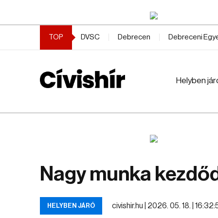
TOP
DVSC
Debrecen
Debreceni Eg
Helyben jár
Nagy munka kezdőd
civishir.hu |
2026. 05. 18. | 16:32:
HELYBEN JÁRÓ