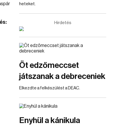
heteket.
és:
Hirdetés
Öt edzőmeccset
játszanak a debreceniek
Elkezdte a felkészülést a DEAC.
Enyhül a kánikula