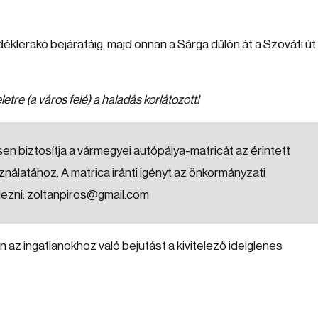
ladéklerakó bejáratáig, majd onnan a Sárga dűlőn át a Szováti út
eletre (a város felé) a haladás korlátozott!
sen biztosítja a vármegyei autópálya-matricát az érintett
álatához. A matrica iránti igényt az önkormányzati
lezni: zoltanpiros@gmail.com
az ingatlanokhoz való bejutást a kivitelező ideiglenes