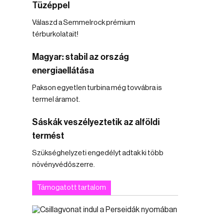
Tüzéppel
Válaszd a Semmelrock prémium
térburkolatait!
Magyar: stabil az ország
energiaellátása
Pakson egyetlen turbina még tovvábra is
termel áramot.
Sáskák veszélyeztetik az alföldi
termést
Szükséghelyzeti engedélyt adtak ki több
növényvédőszerre.
Támogatott tartalom