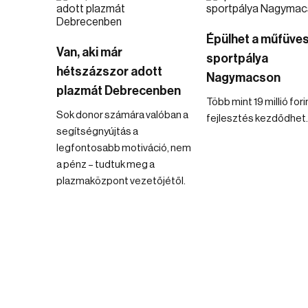
Épülhet a műfüve
Van, aki már
sportpálya
hétszázszor adott
Nagymacson
plazmát Debrecenben
Több mint 19 millió for
Sok donor számára valóban a
fejlesztés kezdődhet.
segítségnyújtás a
legfontosabb motiváció, nem
a pénz – tudtuk meg a
plazmaközpont vezetőjétől.