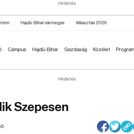
Hirdetés
yetem
Hajdú-Bihar vármegye
Választás 2026
ó
Campus
Hajdú-Bihar
Gazdaság
Közélet
Progra
Hirdetés
ik Szepesen
56