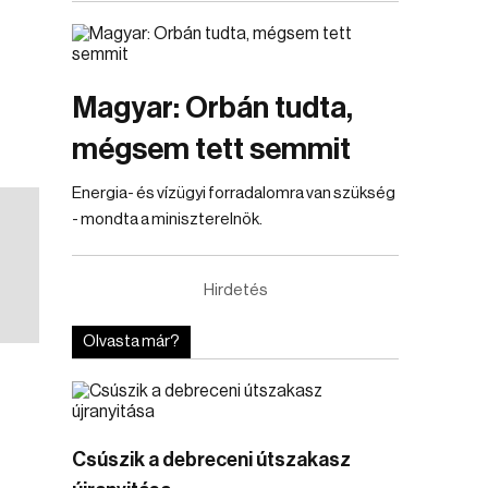
Magyar: Orbán tudta,
mégsem tett semmit
Energia- és vízügyi forradalomra van szükség
- mondta a miniszterelnök.
Hirdetés
Olvasta már?
Csúszik a debreceni útszakasz