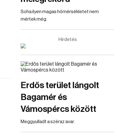
Soha ilyen magas hőmérsékletet nem
mértek még.
Hirdetés
Erdős terület lángolt
Bagamér és
Vámospércs között
Meggyulladt a széraz avar.