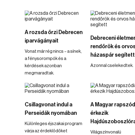
A rozsda őrzi Debrecen
Debreceni életme
iparvágányait
rendőrök és orvo
Vonat már rég nincs – a sínek,
házaspár segített
a fénysorompók és a
Azonnal cselekedtek.
kérdések azonban
megmaradtak.
Csillagvonat indul a
A Magyar rapszód
Perseidák nyomában
érkezik
Hajdúszoboszlór
Különleges éjszakai program
várja az érdeklődőket
Világszínvonalú