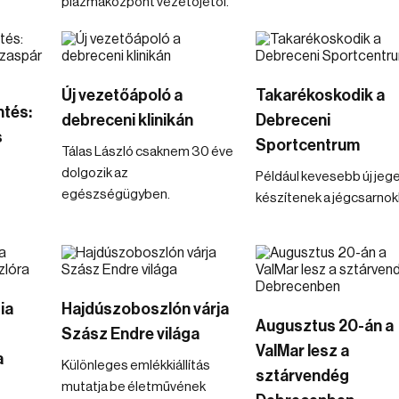
plazmaközpont vezetőjétől.
Új vezetőápoló a
Takarékoskodik a
ntés:
debreceni klinikán
Debreceni
s
Sportcentrum
Tálas László csaknem 30 éve
dolgozik az
Például kevesebb új jeg
egészségügyben.
készítenek a jégcsarnok
ia
Hajdúszoboszlón várja
Augusztus 20-án a
Szász Endre világa
ValMar lesz a
a
Különleges emlékkiállítás
sztárvendég
mutatja be életművének