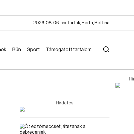
2026. 08. 06. csütörtök, Berta, Bettina
mok
Bűn
Sport
Támogatott tartalom
Hi
Hirdetés