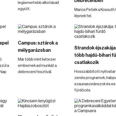
Debrecenben
legismertebb alkotásait
együtt.
Marics Petiék a Kossuth 
lépnek fel.
epel
Campus: sztárok a
Strandok éjszakája
mélygarázsban
több hajdú-bihari f
tó
Már több mint kétezer
csatlakozik
zül a
embernek ad munkát a
Hosszabbított nyitvatar
 Nap
debreceni fesztivál.
zenés programok, habpar
szaunaszeánszok és est
fürdőzés.