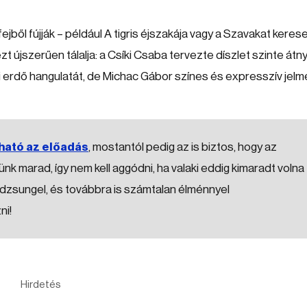
jből fújják – például A tigris éjszakája vagy a Szavakat keres
újszerűen tálalja: a Csíki Csaba tervezte díszlet szinte átnyú
 erdő hangulatát, de Michac Gábor színes és expresszív jelm
ható az előadás
, mostantól pedig az is biztos, hogy az
k marad, így nem kell aggódni, ha valaki eddig kimaradt volna
a dzsungel, és továbbra is számtalan élménnyel
ni!
Hirdetés