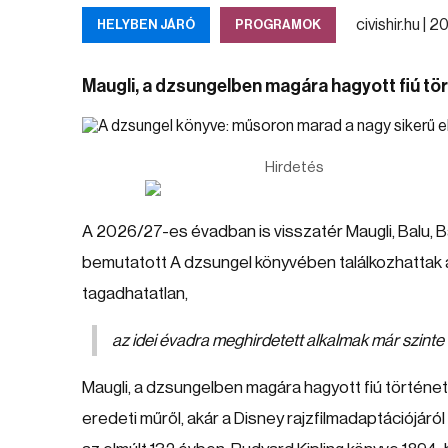
civishir.hu |
20
HELYBEN JÁRÓ
PROGRAMOK
Maugli, a dzsungelben magára hagyott fiú tör
Hirdetés
A 2026/27-es évadban is visszatér Maugli, Balu, B
bemutatott A dzsungel könyvében találkozhattak 
tagadhatatlan,
az idei évadra meghirdetett alkalmak már szinte
Maugli, a dzsungelben magára hagyott fiú történet
eredeti műről, akár a Disney rajzfilmadaptációjár