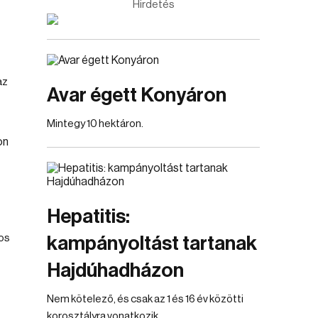
Hirdetés
az
Avar égett Konyáron
Mintegy 10 hektáron.
Hepatitis:
tos
kampányoltást tartanak
Hajdúhadházon
Nem kötelező, és csak az 1 és 16 év közötti
korosztályra vonatkozik.