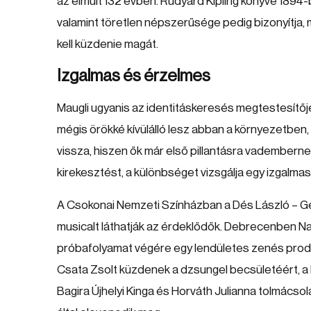
az elmúlt 132 évben. Rudyard Kipling könyve 1894-b
valamint töretlen népszerűsége pedig bizonyítja
kell küzdenie magát.
Izgalmas és érzelmes
Maugli ugyanis az identitáskeresés megtestesítője
mégis örökké kívülálló lesz abban a környezetben,
vissza, hiszen ők már első pillantásra vadembernek t
kirekesztést, a különbséget vizsgálja egy izgalm
A Csokonai Nemzeti Színházban a Dés László – G
musicalt láthatják az érdeklődők. Debrecenben Na
próbafolyamat végére egy lendületes zenés produ
Csata Zsolt küzdenek a dzsungel becsületéért, a 
Bagira Újhelyi Kinga és Horváth Julianna tolmácsol