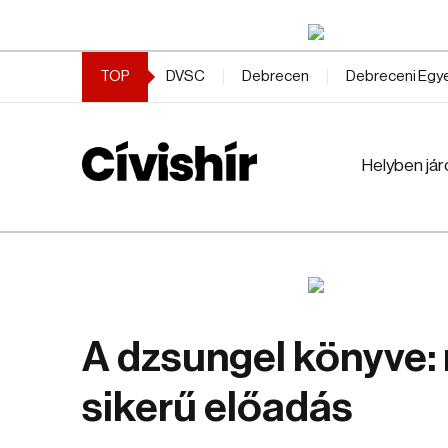
TOP
DVSC
Debrecen
Debreceni Eg
Helyben jár
A dzsungel könyve:
sikerű előadás