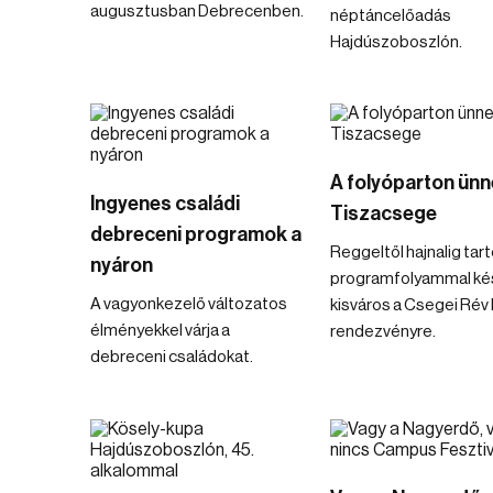
augusztusban Debrecenben.
néptáncelőadás
Hajdúszoboszlón.
A folyóparton ünn
Ingyenes családi
Tiszacsege
debreceni programok a
Reggeltől hajnalig tar
nyáron
programfolyammal kés
A vagyonkezelő változatos
kisváros a Csegei Rév
élményekkel várja a
rendezvényre.
debreceni családokat.