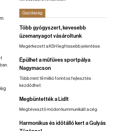
Gazdaság
Több gyógyszert, kevesebb
üzemanyagot vásároltunk
Megérkezett a KSH legfrissebb jelentése.
et
Épülhet a műfüves sportpálya
ban.
Nagymacson
Több mint 19 millió forintos fejlesztés
kezdődhet.
Megbüntették a Lidlt
Megtévesztő módon kummunikált a cég.
Harmonikus és időtálló kert a Gulyás