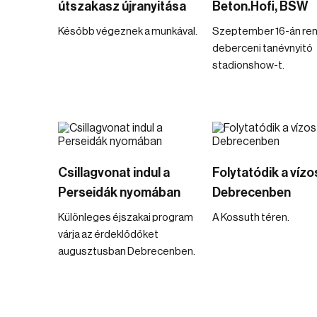
útszakasz újranyitása
Beton.Hofi, BSW
Később végeznek a munkával.
Szeptember 16-án ren
deberceni tanévnyitó
stadionshow-t.
Csillagvonat indul a
Folytatódik a víz
Perseidák nyomában
Debrecenben
Különleges éjszakai program
A Kossuth téren.
várja az érdeklődőket
augusztusban Debrecenben.