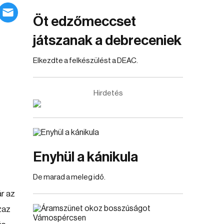
Öt edzőmeccset
játszanak a debreceniek
Elkezdte a felkészülést a DEAC.
Hirdetés
Enyhül a kánikula
De marad a meleg idő.
ár az
zaz