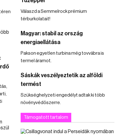
Tüzéppel
Válaszd a Semmelrock prémium
téren
térburkolatait!
Magyar: stabil az ország
energiaellátása
Pakson egyetlen turbina még tovvábra is
:
termel áramot.
ürdő
Sáskák veszélyeztetik az alföldi
termést
tás,
ti,
Szükséghelyzeti engedélyt adtak ki több
i
növényvédőszerre.
Támogatott tartalom