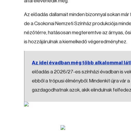
által elevenedik meg.
Az előadás dallamait minden bizonnyal sokan már fe
de a Csokonai Nemzeti Színház produkciója mindezt 
nézőtérre, hatásosan megteremtve az árnyas, ősi
is hozzájárulnak a kiemelkedő végeredményhez.
Az idei évadban még több alkalommal lát
előadás a 2026/27-es színházi évadban is velün
ebből a trópusi élményből. Mindenkit újra vár 
gazdagodhatnak azok, akik elindulnak felfedez