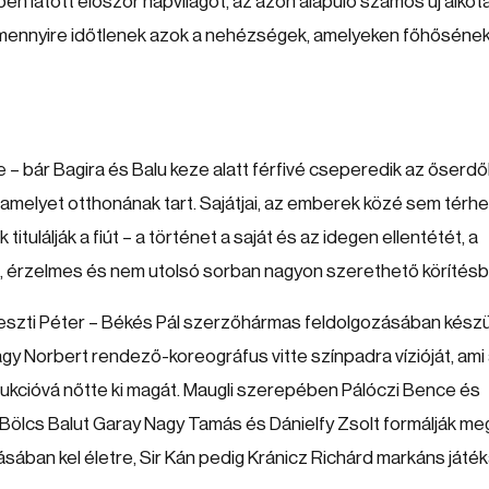
en látott először napvilágot, az azon alapuló számos új alkot
, mennyire időtlenek azok a nehézségek, amelyeken főhősének
 – bár Bagira és Balu keze alatt férfivé cseperedik az őserd
 amelyet otthonának tart. Sajátjai, az emberek közé sem térhe
itulálják a fiút – a történet a saját és az idegen ellentétét, a
as, érzelmes és nem utolsó sorban nagyon szerethető körítésb
eszti Péter – Békés Pál szerzőhármas feldolgozásában készü
gy Norbert rendező-koreográfus vitte színpadra vízióját, ami
kcióvá nőtte ki magát. Maugli szerepében Pálóczi Bence és
Bölcs Balut Garay Nagy Tamás és Dánielfy Zsolt formálják me
ásában kel életre, Sir Kán pedig Kránicz Richárd markáns játé