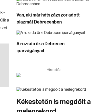
ek –
Van, aki már hétszázszor adott
lik a
plazmát Debrecenben
ezei
A rozsda őrzi Debrecen
iparvágányait
Hirdetés
Kékestetőn is megdőlt a
melegrekord