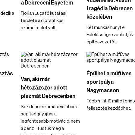
Vádemelés: vasúti
a Debreceni Egyetem
tragédia Debrecen
dezik a
Florian Luca fő kutatási
közelében
területe a diofantikus
Két munkás hunyt el.
számelmélet volt.
Felelősségre vonhatják 
építésvezetőt.
osztás
Épülhet a műfüves
Van, aki már
sportpálya
hétszázszor adott
Nagymacson
plazmát Debrecenben
Több mint 19 millió forin
Sok donor számára valóban a
fejlesztés kezdődhet.
segítségnyújtás a
legfontosabb motiváció, nem
a pénz – tudtuk meg a