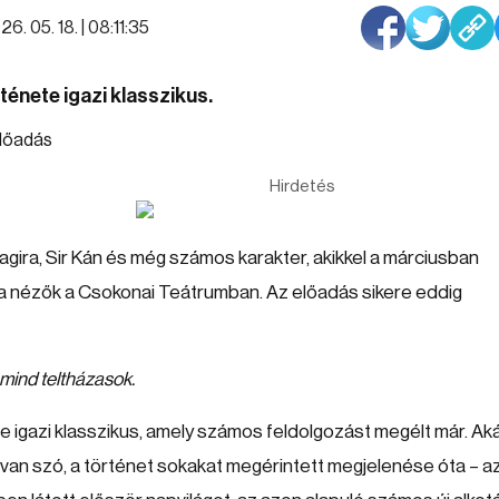
26. 05. 18. | 08:11:35
ténete igazi klasszikus.
Hirdetés
agira, Sir Kán és még számos karakter, akikkel a márciusban
a nézők a Csokonai Teátrumban. Az előadás sikere eddig
 mind teltházasok.
e igazi klasszikus, amely számos feldolgozást megélt már. Ak
ól van szó, a történet sokakat megérintett megjelenése óta – a