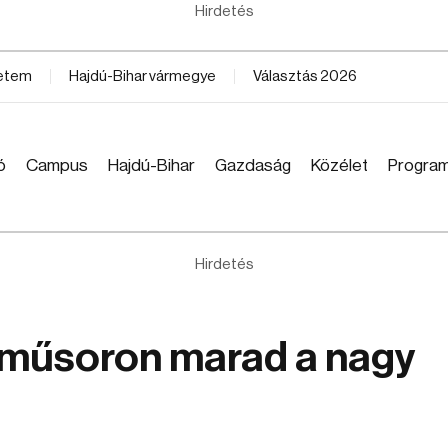
Hirdetés
yetem
Hajdú-Bihar vármegye
Választás 2026
ó
Campus
Hajdú-Bihar
Gazdaság
Közélet
Progra
Hirdetés
 műsoron marad a nagy