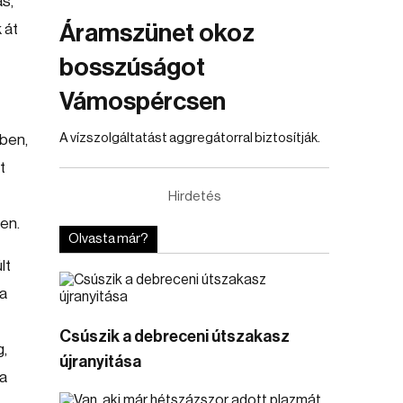
ás,
Áramszünet okoz
 át
bosszúságot
Vámospércsen
A vízszolgáltatást aggregátorral biztosítják.
őben,
t
Hirdetés
en.
Olvasta már?
lt
 a
Csúszik a debreceni útszakasz
g,
újranyitása
ka