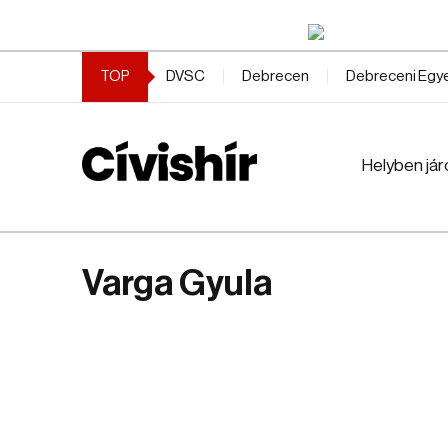
TOP
DVSC
Debrecen
Debreceni Eg
Helyben jár
Varga Gyula