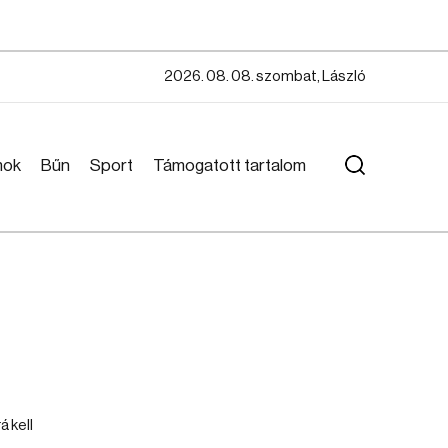
2026. 08. 08. szombat, László
mok
Bűn
Sport
Támogatott tartalom
á kell