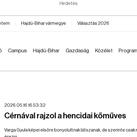
Hirdetés
yetem
Hajdú-Bihar vármegye
Választás 2026
ó
Campus
Hajdú-Bihar
Gazdaság
Közélet
Progra
2026.05.16 16:53:32
Cérnával rajzol a hencidai kőműves
Varga Gyula képei elsőre bonyolultnak látszanak, de szerinte csak r
érezni.