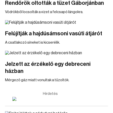
Rendőrök oltották a tüzet Gáborjánban
Vödrökből locsolták a vizet a felcsapó lángokra.
Felújítják a hajdúsámsoni vasúti átjárót
A csatlakozó síneket is kicserélik.
Jelzett az érzékelő egy debreceni
házban
Mérgező gáz miatt vonultak a tűzoltók.
Hirdetés