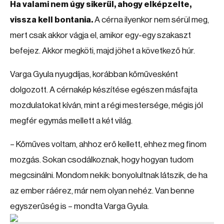
Ha valami nem úgy sikerül, ahogy elképzelte,
vissza kell bontania.
A cérna ilyenkor nem sérül meg,
mert csak akkor vágja el, amikor egy-egy szakaszt
befejez. Akkor megköti, majd jöhet a következő húr.
Varga Gyula nyugdíjas, korábban kőművesként
dolgozott. A cérnakép készítése egészen másfajta
mozdulatokat kíván, mint a régi mestersége, mégis jól
megfér egymás mellett a két világ.
– Kőműves voltam, ahhoz erő kellett, ehhez meg finom
mozgás. Sokan csodálkoznak, hogy hogyan tudom
megcsinálni. Mondom nekik: bonyolultnak látszik, de ha
az ember ráérez, már nem olyan nehéz. Van benne
egyszerűség is – mondta Varga Gyula.