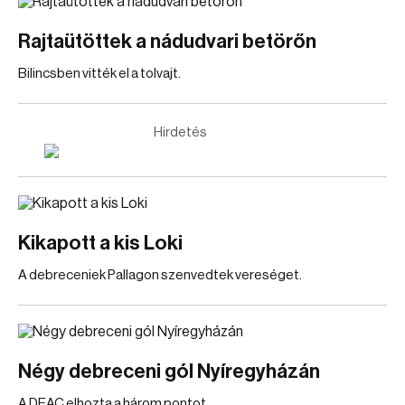
Rajtaütöttek a nádudvari betörőn
Bilincsben vitték el a tolvajt.
Hirdetés
Kikapott a kis Loki
A debreceniek Pallagon szenvedtek vereséget.
Négy debreceni gól Nyíregyházán
A DEAC elhozta a három pontot.