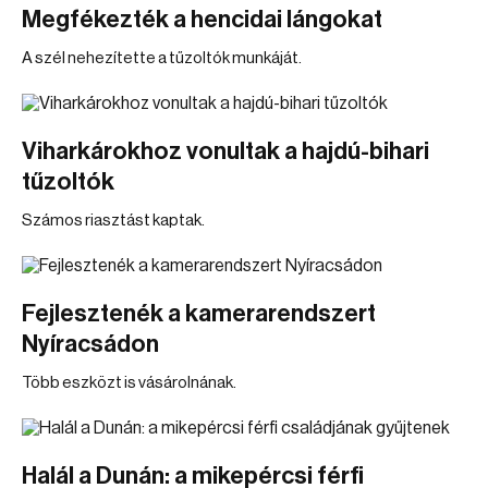
Megfékezték a hencidai lángokat
A szél nehezítette a tűzoltók munkáját.
Viharkárokhoz vonultak a hajdú-bihari
tűzoltók
Számos riasztást kaptak.
Fejlesztenék a kamerarendszert
Nyíracsádon
Több eszközt is vásárolnának.
Halál a Dunán: a mikepércsi férfi