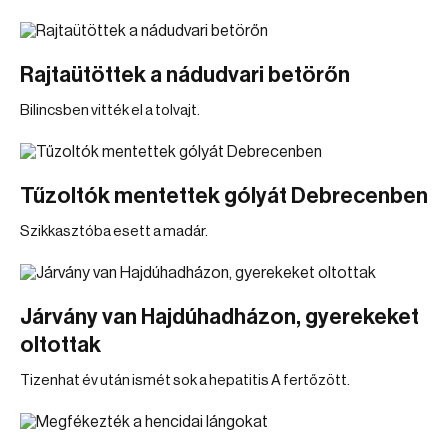
Rajtaütöttek a nádudvari betörőn
Bilincsben vitték el a tolvajt.
Tűzoltók mentettek gólyát Debrecenben
Szikkasztóba esett a madár.
Járvány van Hajdúhadházon, gyerekeket
oltottak
Tizenhat év után ismét sok a hepatitis A fertőzött.