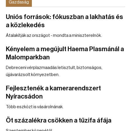
Gazdaság
Uniós források: fókuszban a lakhatás és
a közlekedés
Átalakítják az országot - mondta a miniszterelnök.
Kényelem a megújult Haema Plasmánál a
Malomparkban
Debreceni vérplazmaadás letisztult, biztonságos,
újjávarázsolt környezetben.
Fejlesztenék a kamerarendszert
Nyíracsádon
Több eszközt is vásárolnának.
Öt százalékra csökken a tűzifa áfája
Szeptember közepétől.