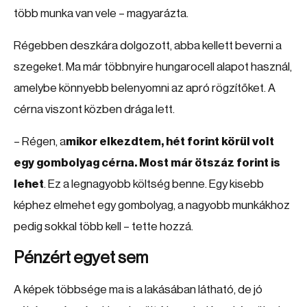
több munka van vele – magyarázta.
Régebben deszkára dolgozott, abba kellett beverni a
szegeket. Ma már többnyire hungarocell alapot használ,
amelybe könnyebb belenyomni az apró rögzítőket. A
cérna viszont közben drága lett.
– Régen, a
mikor elkezdtem, hét forint körül volt
egy gombolyag cérna. Most már ötszáz forint is
lehet
. Ez a legnagyobb költség benne. Egy kisebb
képhez elmehet egy gombolyag, a nagyobb munkákhoz
pedig sokkal több kell – tette hozzá.
Pénzért egyet sem
A képek többsége ma is a lakásában látható, de jó