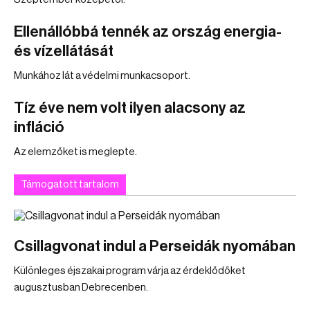
Ellenállóbbá tennék az ország energia-
és vízellátását
Munkához lát a védelmi munkacsoport.
Tíz éve nem volt ilyen alacsony az
infláció
Az elemzőket is meglepte.
Támogatott tartalom
Csillagvonat indul a Perseidák nyomában
Különleges éjszakai program várja az érdeklődőket
augusztusban Debrecenben.