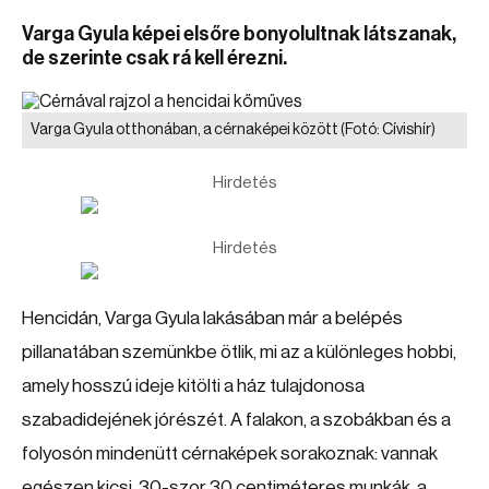
Varga Gyula képei elsőre bonyolultnak látszanak,
de szerinte csak rá kell érezni.
Varga Gyula otthonában, a cérnaképei között
(Fotó: Cívishír)
Hirdetés
Hirdetés
Hencidán, Varga Gyula lakásában már a belépés
pillanatában szemünkbe ötlik, mi az a különleges hobbi,
amely hosszú ideje kitölti a ház tulajdonosa
szabadidejének jórészét. A falakon, a szobákban és a
folyosón mindenütt cérnaképek sorakoznak: vannak
egészen kicsi, 30-szor 30 centiméteres munkák, a