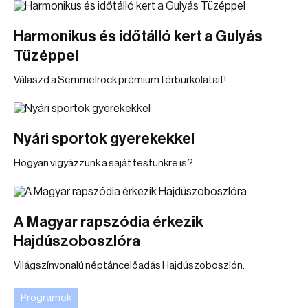
Harmonikus és időtálló kert a Gulyás
Tüzéppel
Válaszd a Semmelrock prémium térburkolatait!
Nyári sportok gyerekekkel
Hogyan vigyázzunk a saját testünkre is?
A Magyar rapszódia érkezik
Hajdúszoboszlóra
Világszínvonalú néptáncelőadás Hajdúszoboszlón.
Programok