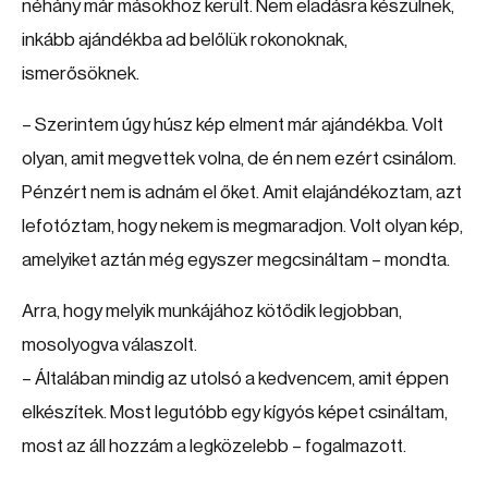
néhány már másokhoz került. Nem eladásra készülnek,
inkább ajándékba ad belőlük rokonoknak,
ismerősöknek.
– Szerintem úgy húsz kép elment már ajándékba. Volt
olyan, amit megvettek volna, de én nem ezért csinálom.
Pénzért nem is adnám el őket. Amit elajándékoztam, azt
lefotóztam, hogy nekem is megmaradjon. Volt olyan kép,
amelyiket aztán még egyszer megcsináltam – mondta.
Arra, hogy melyik munkájához kötődik legjobban,
mosolyogva válaszolt.
– Általában mindig az utolsó a kedvencem, amit éppen
elkészítek. Most legutóbb egy kígyós képet csináltam,
most az áll hozzám a legközelebb – fogalmazott.