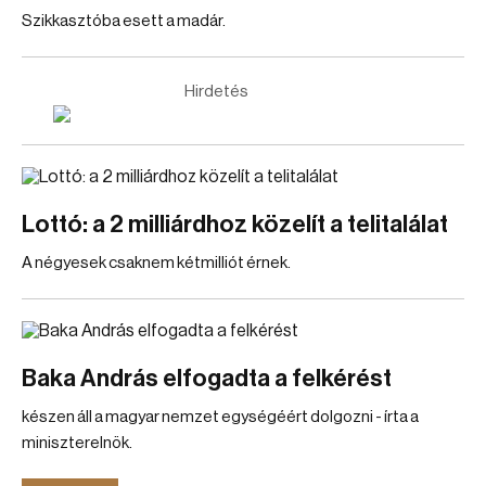
Szikkasztóba esett a madár.
Hirdetés
Lottó: a 2 milliárdhoz közelít a telitalálat
A négyesek csaknem kétmilliót érnek.
Baka András elfogadta a felkérést
készen áll a magyar nemzet egységéért dolgozni - írta a
miniszterelnök.