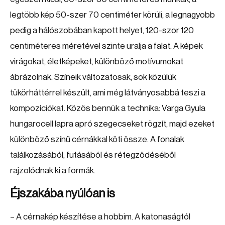
legtöbb kép 50-szer 70 centiméter körüli, a legnagyobb
pedig a hálószobában kapott helyet, 120-szor 120
centiméteres méretével szinte uralja a falat. A képek
virágokat, életképeket, különböző motívumokat
ábrázolnak. Színeik változatosak, sok közülük
tükörháttérrel készült, ami még látványosabbá teszi a
kompozíciókat. Közös bennük a technika: Varga Gyula
hungarocell lapra apró szegecseket rögzít, majd ezeket
különböző színű cérnákkal köti össze. A fonalak
találkozásából, futásából és rétegződéséből
rajzolódnak ki a formák.
Éjszakába nyúlóan is
– A cérnakép készítése a hobbim. A katonaságtól