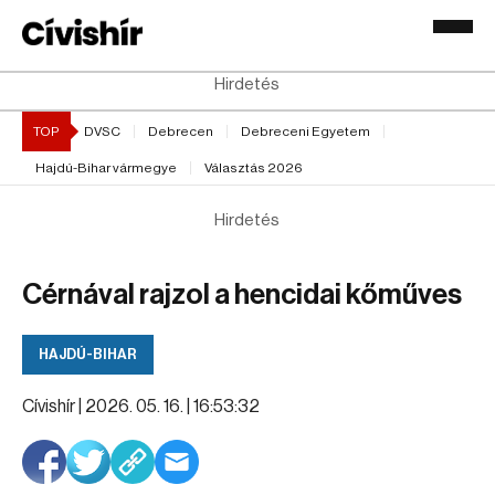
Hirdetés
TOP
DVSC
Debrecen
Debreceni Egyetem
Hajdú-Bihar vármegye
Választás 2026
Hirdetés
Cérnával rajzol a hencidai kőműves
HAJDÚ-BIHAR
Cívishír |
2026. 05. 16. | 16:53:32