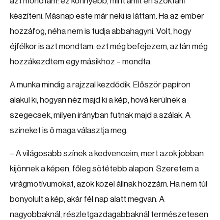
azt mondtam: ez könnyebb, mint amit én szoktam
készíteni. Másnap este már neki is láttam. Ha az ember
hozzáfog, néha nem is tudja abbahagyni. Volt, hogy
éjfélkor is azt mondtam: ezt még befejezem, aztán még
hozzákezdtem egy másikhoz – mondta.
A munka mindig a rajzzal kezdődik. Először papíron
alakul ki, hogyan néz majd ki a kép, hová kerülnek a
szegecsek, milyen irányban futnak majd a szálak. A
színeket is ő maga választja meg.
– A világosabb színek a kedvenceim, mert azok jobban
kijönnek a képen, főleg sötétebb alapon. Szeretem a
virágmotívumokat, azok közel állnak hozzám. Ha nem túl
bonyolult a kép, akár fél nap alatt megvan. A
nagyobbaknál, részletgazdagabbaknál természetesen