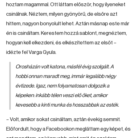
hoztam magammal. Ott láttam először, hogy ilyeneket
csinálnak. Néztem, milyen gyönyörű, de elsőre azt
hittem, nagyon bonyolult lehet. Aztán másnap este már
én is csináltam. Kerestem hozzá sablont, megnéztem,
hogyan kell elkezdeni, és elkészítettem az elsőt –
idézte fel Varga Gyula.
Orosházán volt katona, másfél évig szolgált. A
hobbi onnan maradt meg, immár legalább négy
évtizede. Igaz, nem folyamatosan dolgozik a
képeken: inkább télen veszi elő őket, amikor
kevesebb a kinti munka és hosszabbak az esték.
– Volt, amikor sokat csináltam, aztán évekig semmit.
Előfordult, hogy a Facebookon megláttam egy képet, és