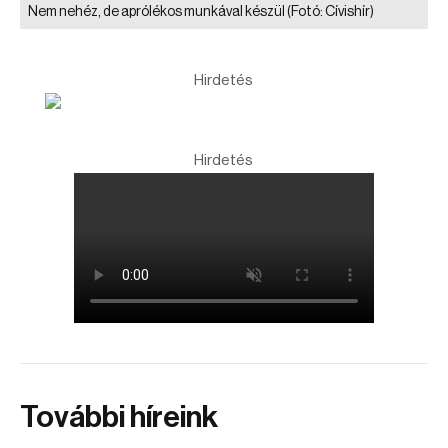
Nem nehéz, de aprólékos munkával készül
(Fotó: Cívishír)
Hirdetés
Hirdetés
További híreink