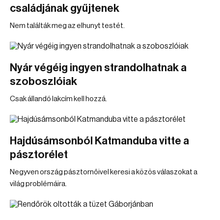
családjának gyűjtenek
Nem találták meg az elhunyt testét.
Nyár végéig ingyen strandolhatnak a
szoboszlóiak
Csak állandó lakcím kell hozzá.
Hajdúsámsonból Katmanduba vitte a
pásztorélet
Negyven ország pásztornőivel keresi a közös válaszokat a
világ problémáira.