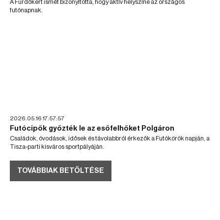
A Fürdőkert ismét bizonyította, hogy aktív helyszíne az országos
futónapnak.
2026.05.16 17:57:57
Futócipők győzték le az esőfelhőket Polgáron
Családok, óvodások, idősek és távolabbról érkezők a Futókörök napján, a
Tisza-parti kisváros sportpályáján.
TOVÁBBIAK BETÖLTÉSE