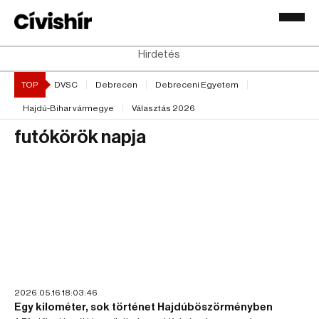
Hirdetés
TOP
DVSC
Debrecen
Debreceni Egyetem
Hajdú-Bihar vármegye
Választás 2026
futókörök napja
2026.05.16 18:03:46
Egy kilométer, sok történet Hajdúböszörményben