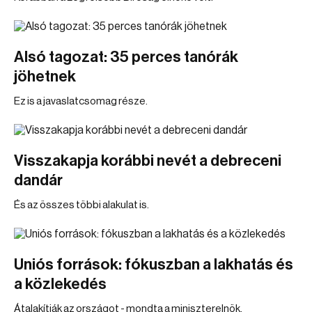
Alsó tagozat: 35 perces tanórák
jöhetnek
Ez is a javaslatcsomag része.
Visszakapja korábbi nevét a debreceni
dandár
És az összes többi alakulat is.
Uniós források: fókuszban a lakhatás és
a közlekedés
Átalakítják az országot - mondta a miniszterelnök.