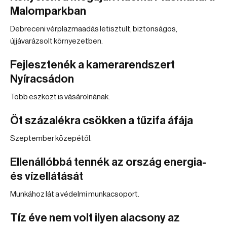
Malomparkban
Debreceni vérplazmaadás letisztult, biztonságos,
újjávarázsolt környezetben.
Fejlesztenék a kamerarendszert
Nyíracsádon
Több eszközt is vásárolnának.
Öt százalékra csökken a tűzifa áfája
Szeptember közepétől.
Ellenállóbbá tennék az ország energia-
és vízellátását
Munkához lát a védelmi munkacsoport.
Tíz éve nem volt ilyen alacsony az