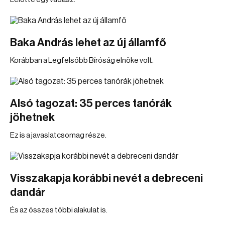
Baka András lehet az új államfő
Korábban a Legfelsőbb Bíróság elnöke volt.
Alsó tagozat: 35 perces tanórák
jöhetnek
Ez is a javaslatcsomag része.
Visszakapja korábbi nevét a debreceni
dandár
És az összes többi alakulat is.