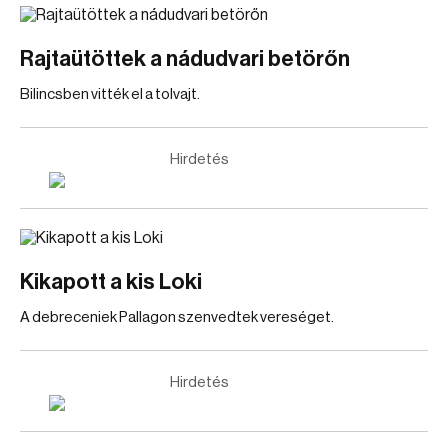
Rajtaütöttek a nádudvari betörőn
Bilincsben vitték el a tolvajt.
Hirdetés
Kikapott a kis Loki
A debreceniek Pallagon szenvedtek vereséget.
Hirdetés