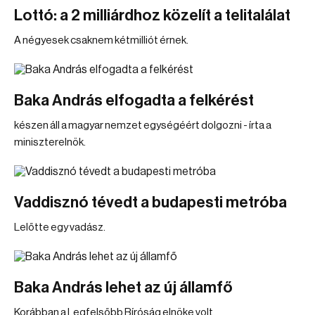
Lottó: a 2 milliárdhoz közelít a telitalálat
A négyesek csaknem kétmilliót érnek.
Baka András elfogadta a felkérést
készen áll a magyar nemzet egységéért dolgozni - írta a
miniszterelnök.
Vaddisznó tévedt a budapesti metróba
Lelőtte egy vadász.
Baka András lehet az új államfő
Korábban a Legfelsőbb Bíróság elnöke volt.