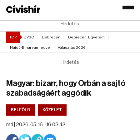
Hirdetés
TOP
DVSC
Debrecen
Debreceni Egyetem
Hajdú-Bihar vármegye
Választás 2026
Hirdetés
Magyar: bizarr, hogy Orbán a sajtó
szabadságáért aggódik
BELFÖLD
KÖZÉLET
mti |
2026. 05. 16. | 16:03:42