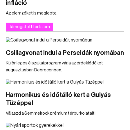
infláció
Az elemzőket is meglepte.
Támogatott tartalom
Csillagvonat indul a Perseidák nyomában
Különleges éjszakai program várja az érdeklődőket
augusztusban Debrecenben.
Harmonikus és időtálló kert a Gulyás
Tüzéppel
Válaszd a Semmelrock prémium térburkolatait!