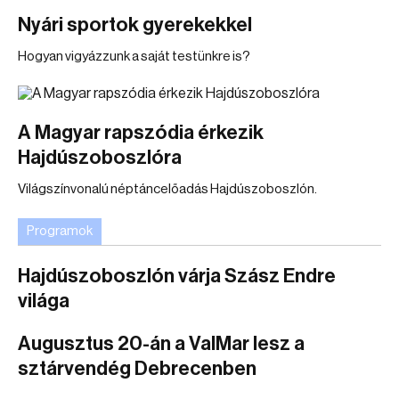
Nyári sportok gyerekekkel
Hogyan vigyázzunk a saját testünkre is?
A Magyar rapszódia érkezik
Hajdúszoboszlóra
Világszínvonalú néptáncelőadás Hajdúszoboszlón.
Programok
Hajdúszoboszlón várja Szász Endre
világa
Augusztus 20-án a ValMar lesz a
sztárvendég Debrecenben