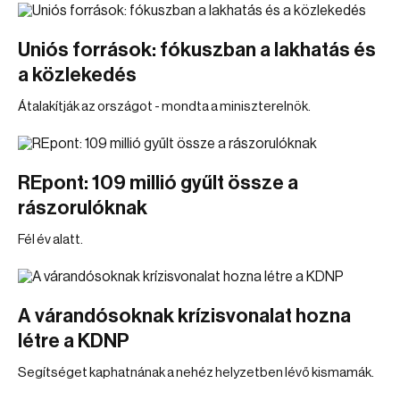
Uniós források: fókuszban a lakhatás és
a közlekedés
Átalakítják az országot - mondta a miniszterelnök.
REpont: 109 millió gyűlt össze a
rászorulóknak
Fél év alatt.
A várandósoknak krízisvonalat hozna
létre a KDNP
Segítséget kaphatnának a nehéz helyzetben lévő kismamák.