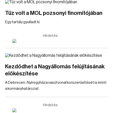
Tűz volt a MOL pozsonyi finomítójában
Egy tartály gyulladt ki.
Hirdetés
Kezdődhet a Nagyállomás felújításának
előkészítése
A Debrecen–Nyíregyháza vasútvonal korszerűsítését is érinti
a kormányhatározat.
Hirdetés