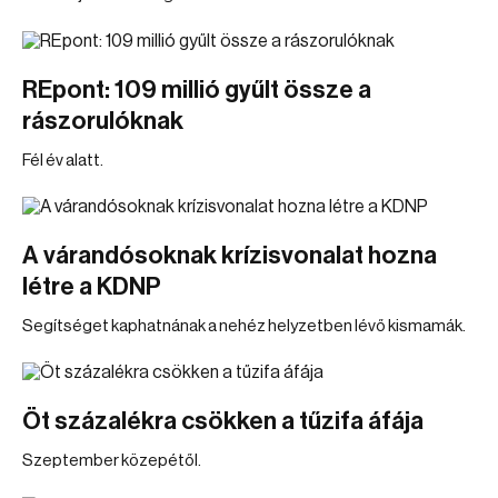
REpont: 109 millió gyűlt össze a
rászorulóknak
Fél év alatt.
A várandósoknak krízisvonalat hozna
létre a KDNP
Segítséget kaphatnának a nehéz helyzetben lévő kismamák.
Öt százalékra csökken a tűzifa áfája
Szeptember közepétől.