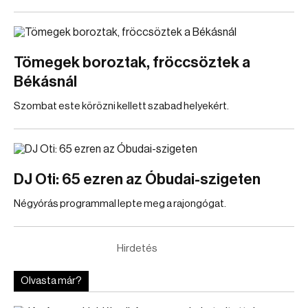
Tömegek boroztak, fröccsöztek a
Békásnál
Szombat este körözni kellett szabad helyekért.
DJ Oti: 65 ezren az Óbudai-szigeten
Négyórás programmal lepte meg a rajongógat.
Hirdetés
Olvasta már?