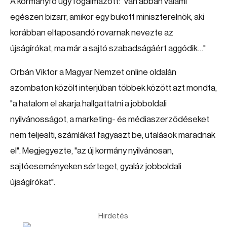
A kormányfő úgy fogalmazott: "van abban valami
egészen bizarr, amikor egy bukott miniszterelnök, aki
korábban eltaposandó rovarnak nevezte az
újságírókat, ma már a sajtó szabadságáért aggódik…"
Orbán Viktor a Magyar Nemzet online oldalán
szombaton közölt interjúban többek között azt mondta,
"a hatalom el akarja hallgattatni a jobboldali
nyilvánosságot, a marketing- és médiaszerződéseket
nem teljesíti, számlákat fagyaszt be, utalások maradnak
el". Megjegyezte, "az új kormány nyilvánosan,
sajtóeseményeken sérteget, gyaláz jobboldali
újságírókat".
Hirdetés