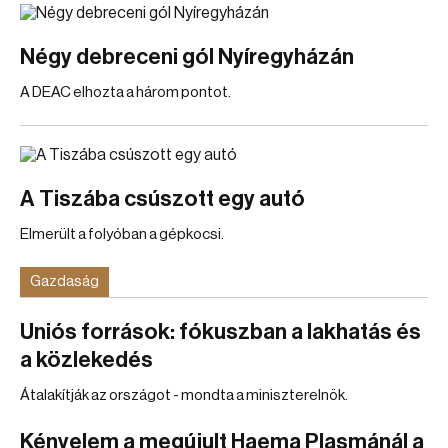
Négy debreceni gól Nyíregyházán
A DEAC elhozta a három pontot.
A Tiszába csúszott egy autó
Elmerült a folyóban a gépkocsi.
Gazdaság
Uniós források: fókuszban a lakhatás és
a közlekedés
Átalakítják az országot - mondta a miniszterelnök.
Kényelem a megújult Haema Plasmánál a