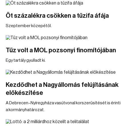
Öt százalékra csökken a tűzifa áfája
Szeptember közepétől.
Tűz volt a MOL pozsonyi finomítójában
Egy tartály gyulladt ki.
Kezdődhet a Nagyállomás felújításának
előkészítése
A Debrecen–Nyíregyháza vasútvonal korszerűsítését is érinti
a kormányhatározat.