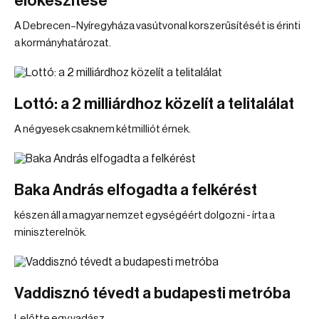
előkészítése
A Debrecen–Nyíregyháza vasútvonal korszerűsítését is érinti
a kormányhatározat.
Lottó: a 2 milliárdhoz közelít a telitalálat
A négyesek csaknem kétmilliót érnek.
Baka András elfogadta a felkérést
készen áll a magyar nemzet egységéért dolgozni - írta a
miniszterelnök.
Vaddisznó tévedt a budapesti metróba
Lelőtte egy vadász.