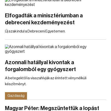
Elfogadták a minisztériumban a
debreceni kezdeményezést
Új szak indul a Debreceni Egyetemen.
Azonnali hatállyal kivontak a
forgalomból egy gyógyszert
A betegektől is visszahívják az érintett vény nélküli
készítményt.
Gazdaság
Magyar Péter: Megszüntettük a lopást