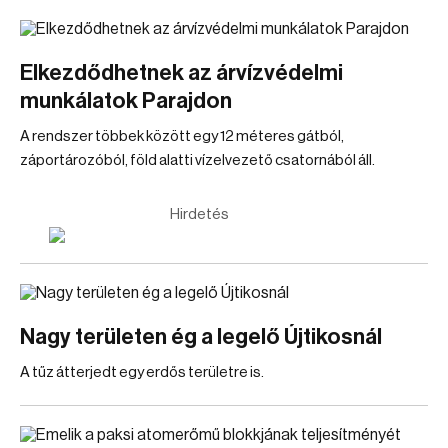
Elkezdődhetnek az árvízvédelmi
munkálatok Parajdon
A rendszer többek között egy 12 méteres gátból,
záportározóból, föld alatti vízelvezető csatornából áll.
Hirdetés
Nagy területen ég a legelő Újtikosnál
A tűz átterjedt egy erdős területre is.