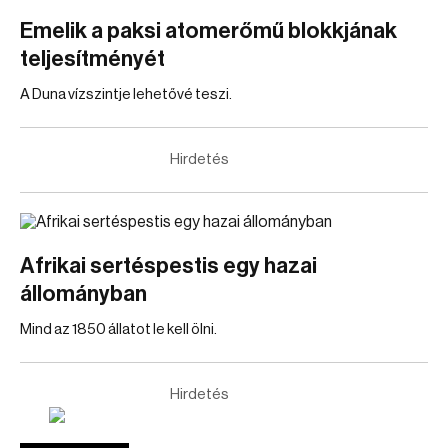
Emelik a paksi atomerőmű blokkjának
teljesítményét
A Duna vízszintje lehetővé teszi.
Hirdetés
Afrikai sertéspestis egy hazai
állományban
Mind az 1850 állatot le kell ölni.
Hirdetés