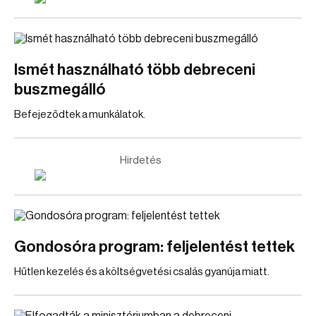
Ismét használható több debreceni
buszmegálló
Befejeződtek a munkálatok.
Hirdetés
Gondosóra program: feljelentést tettek
Hűtlen kezelés és a költségvetési csalás gyanúja miatt.