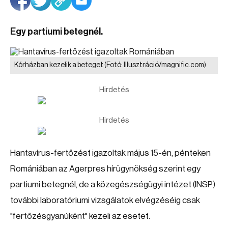
Egy partiumi betegnél.
Kórházban kezelik a beteget
(Fotó: Illusztráció/magnific.com)
Hirdetés
Hirdetés
Hantavírus-fertőzést igazoltak május 15-én, pénteken
Romániában az Agerpres hírügynökség szerint egy
partiumi betegnél, de a közegészségügyi intézet (INSP)
további laboratóriumi vizsgálatok elvégzéséig csak
"fertőzésgyanúként" kezeli az esetet.