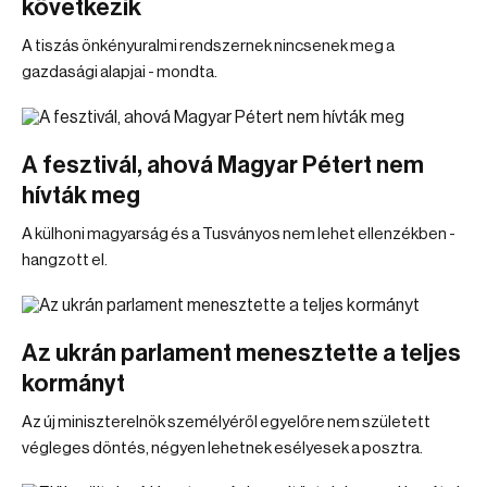
következik
A tiszás önkényuralmi rendszernek nincsenek meg a
gazdasági alapjai - mondta.
A fesztivál, ahová Magyar Pétert nem
hívták meg
A külhoni magyarság és a Tusványos nem lehet ellenzékben -
hangzott el.
Az ukrán parlament menesztette a teljes
kormányt
Az új miniszterelnök személyéről egyelőre nem született
végleges döntés, négyen lehetnek esélyesek a posztra.