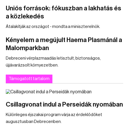
Uniós források: fókuszban a lakhatás és
a közlekedés
Átalakítják az országot - mondta a miniszterelnök.
Kényelem a megújult Haema Plasmánál a
Malomparkban
Debreceni vérplazmaadás letisztult, biztonságos,
újjávarázsolt környezetben.
Támogatott tartalom
Csillagvonat indul a Perseidák nyomában
Különleges éjszakai program várja az érdeklődőket
augusztusban Debrecenben.