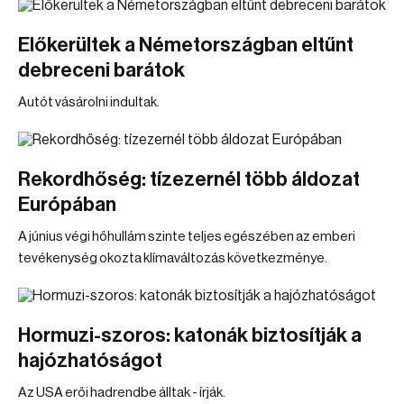
Előkerültek a Németországban eltűnt
debreceni barátok
Autót vásárolni indultak.
Rekordhőség: tízezernél több áldozat
Európában
A június végi hőhullám szinte teljes egészében az emberi
tevékenység okozta klímaváltozás következménye.
Hormuzi-szoros: katonák biztosítják a
hajózhatóságot
Az USA erői hadrendbe álltak - írják.