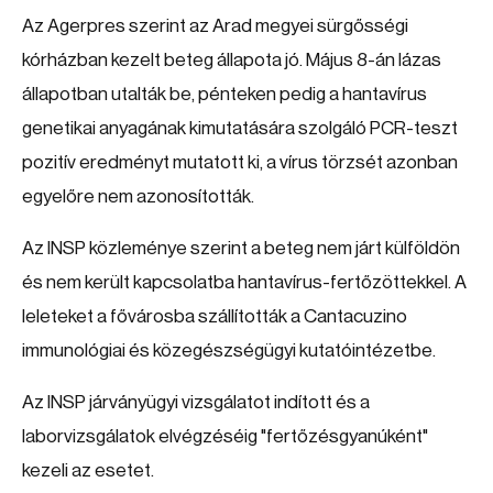
Az Agerpres szerint az Arad megyei sürgősségi
kórházban kezelt beteg állapota jó. Május 8-án lázas
állapotban utalták be, pénteken pedig a hantavírus
genetikai anyagának kimutatására szolgáló PCR-teszt
pozitív eredményt mutatott ki, a vírus törzsét azonban
egyelőre nem azonosították.
Az INSP közleménye szerint a beteg nem járt külföldön
és nem került kapcsolatba hantavírus-fertőzöttekkel. A
leleteket a fővárosba szállították a Cantacuzino
immunológiai és közegészségügyi kutatóintézetbe.
Az INSP járványügyi vizsgálatot indított és a
laborvizsgálatok elvégzéséig "fertőzésgyanúként"
kezeli az esetet.