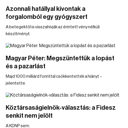
Azonnali hatállyal kivontak a
forgalomból egy gyógyszert
A betegektől is visszahívják az érintett vény nélküli
készítményt.
Magyar Péter: Megszüntettük a lopást
és a pazarlást
Majd 1000 milliárd forinttal csökkentették a hiányt –
jelentette.
Köztársaságielnök-választás: a Fidesz
senkit nem jelölt
A KDNP sem.