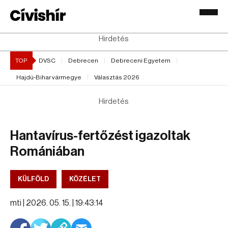
Hirdetés
TOP
DVSC
Debrecen
Debreceni Egyetem
Hajdú-Bihar vármegye
Választás 2026
Hirdetés
Hantavírus-fertőzést igazoltak
Romániában
KÜLFÖLD
KÖZÉLET
mti |
2026. 05. 15. | 19:43:14