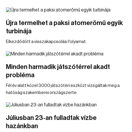
Újra termelhet a paksi atomerőmű egyik
turbinája
Elkezdődött a visszakapcsolási folyamat.
Minden harmadik játszótérrel akadt
probléma
Fél év alatt közel 3000 játszótéri eszközt vizsgáltak meg a
hatóság szakemberei országszerte.
Júliusban 23-an fulladtak vízbe
hazánkban