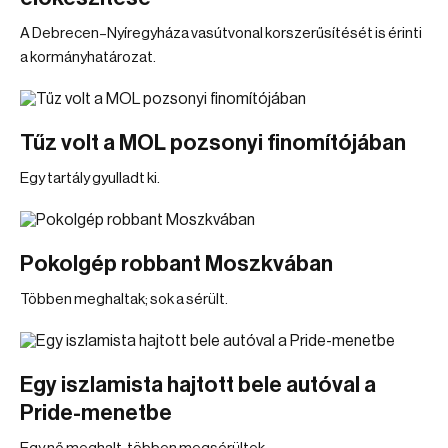
A Debrecen–Nyíregyháza vasútvonal korszerűsítését is érinti
a kormányhatározat.
Tűz volt a MOL pozsonyi finomítójában
Egy tartály gyulladt ki.
Pokolgép robbant Moszkvában
Többen meghaltak; sok a sérült.
Egy iszlamista hajtott bele autóval a
Pride-menetbe