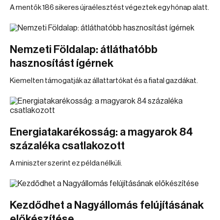
A mentők 186 sikeres újraélesztést végeztek egy hónap alatt.
Nemzeti Földalap: átláthatóbb
hasznosítást ígérnek
Kiemelten támogatják az állattartókat és a fiatal gazdákat.
Energiatakarékosság: a magyarok 84
százaléka csatlakozott
A miniszter szerint ez példa nélküli.
Kezdődhet a Nagyállomás felújításának
előkészítése