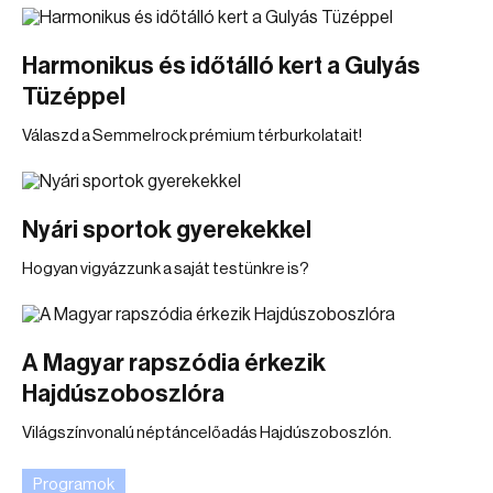
Harmonikus és időtálló kert a Gulyás
Tüzéppel
Válaszd a Semmelrock prémium térburkolatait!
Nyári sportok gyerekekkel
Hogyan vigyázzunk a saját testünkre is?
A Magyar rapszódia érkezik
Hajdúszoboszlóra
Világszínvonalú néptáncelőadás Hajdúszoboszlón.
Programok