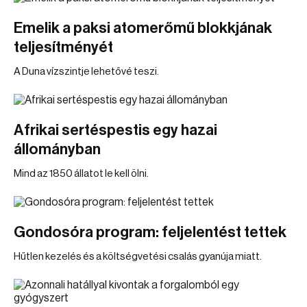
Emelik a paksi atomerőmű blokkjának
teljesítményét
A Duna vízszintje lehetővé teszi.
Afrikai sertéspestis egy hazai
állományban
Mind az 1850 állatot le kell ölni.
Gondosóra program: feljelentést tettek
Hűtlen kezelés és a költségvetési csalás gyanúja miatt.