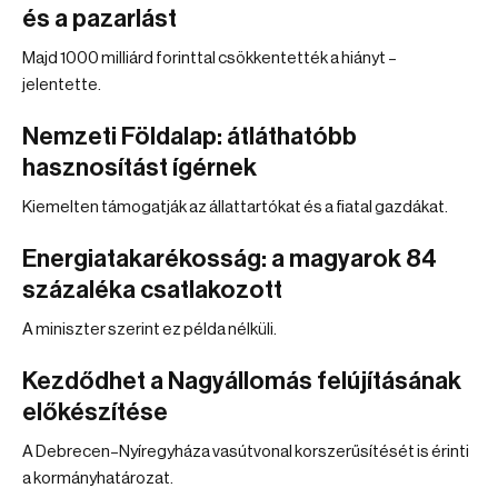
és a pazarlást
Majd 1000 milliárd forinttal csökkentették a hiányt –
jelentette.
Nemzeti Földalap: átláthatóbb
hasznosítást ígérnek
Kiemelten támogatják az állattartókat és a fiatal gazdákat.
Energiatakarékosság: a magyarok 84
százaléka csatlakozott
A miniszter szerint ez példa nélküli.
Kezdődhet a Nagyállomás felújításának
előkészítése
A Debrecen–Nyíregyháza vasútvonal korszerűsítését is érinti
a kormányhatározat.