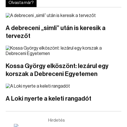
Olvasta már?
A debreceni „simli” után is keresik a
tervezőt
Kossa György elköszönt: lezárul egy
korszak a Debreceni Egyetemen
A Loki nyerte a keleti rangadót
Hirdetés