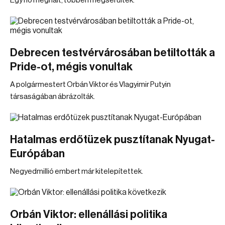
Egy nő meghalt, többen megsérültek.
Debrecen testvérvárosában betiltották a
Pride-ot, mégis vonultak
A polgármestert Orbán Viktor és Vlagyimir Putyin
társaságában ábrázolták.
Hatalmas erdőtüzek pusztítanak Nyugat-
Európában
Negyedmillió embert már kitelepítettek.
Orbán Viktor: ellenállási politika