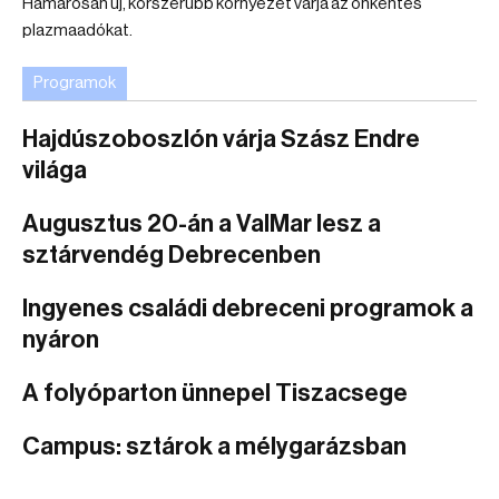
Hamarosan új, korszerűbb környezet várja az önkéntes
plazmaadókat.
Programok
Hajdúszoboszlón várja Szász Endre
világa
Augusztus 20-án a ValMar lesz a
sztárvendég Debrecenben
Ingyenes családi debreceni programok a
nyáron
A folyóparton ünnepel Tiszacsege
Campus: sztárok a mélygarázsban