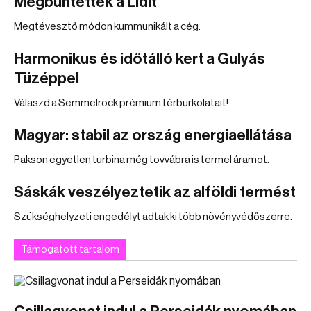
Megbüntették a Lidlt
Megtévesztő módon kummunikált a cég.
Harmonikus és időtálló kert a Gulyás
Tüzéppel
Válaszd a Semmelrock prémium térburkolatait!
Magyar: stabil az ország energiaellátása
Pakson egyetlen turbina még tovvábra is termel áramot.
Sáskák veszélyeztetik az alföldi termést
Szükséghelyzeti engedélyt adtak ki több növényvédőszerre.
Támogatott tartalom