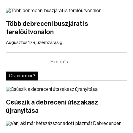
Több debreceni buszjárat is
terelőútvonalon
Augusztus 12-i, üzemzárásig.
Hirdetés
Olvasta már?
Csúszik a debreceni útszakasz
újranyitása