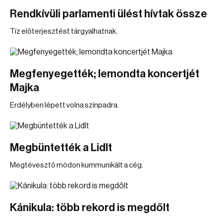
Rendkívüli parlamenti ülést hívtak össze
Tíz előterjesztést tárgyalhatnak.
Megfenyegették; lemondta koncertjét
Majka
Erdélyben lépett volna színpadra.
Megbüntették a Lidlt
Megtévesztő módon kummunikált a cég.
Kánikula: több rekord is megdőlt