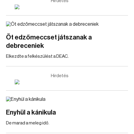
Hirdetés
Öt edzőmeccset játszanak a
debreceniek
Elkezdte a felkészülést a DEAC.
Hirdetés
Enyhül a kánikula
De marad a meleg idő.