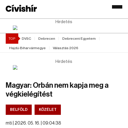
Hirdetés
TOP
DVSC
Debrecen
Debreceni Egyetem
Hajdú-Bihar vármegye
Választás 2026
Hirdetés
Magyar: Orbán nem kapja meg a
végkielégítést
BELFÖLD
KÖZÉLET
mti |
2026. 05. 16. | 09:04:38