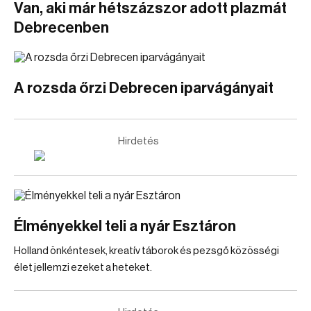
Van, aki már hétszázszor adott plazmát
Debrecenben
A rozsda őrzi Debrecen iparvágányait
Hirdetés
Élményekkel teli a nyár Esztáron
Holland önkéntesek, kreatív táborok és pezsgő közösségi
élet jellemzi ezeket a heteket.