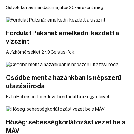
Sulyok Tamás mandátuma július 20-án szűnt meg.
Fordulat Paksnál: emelkedni kezdett a
vízszint
A vízhőmérséklet 27,9 Celsius-fok.
Csődbe ment a hazánkban is népszerű
utazási iroda
Ezt a Robinson Tours levélben tudatta az ügyfeleivel.
Hőség: sebességkorlátozást vezet be a
MÁV