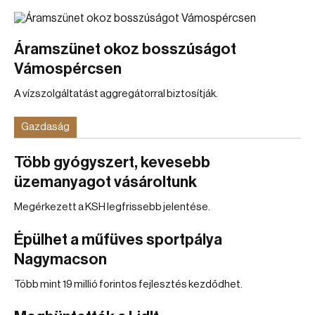
Áramszünet okoz bosszúságot
Vámospércsen
A vízszolgáltatást aggregátorral biztosítják.
Gazdaság
Több gyógyszert, kevesebb
üzemanyagot vásároltunk
Megérkezett a KSH legfrissebb jelentése.
Épülhet a műfüves sportpálya
Nagymacson
Több mint 19 millió forintos fejlesztés kezdődhet.