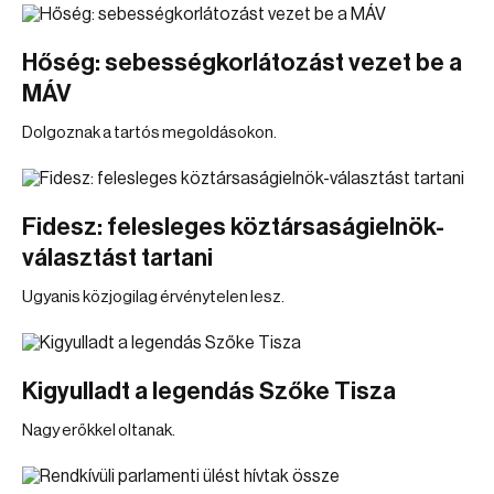
Hőség: sebességkorlátozást vezet be a
MÁV
Dolgoznak a tartós megoldásokon.
Fidesz: felesleges köztársaságielnök-
választást tartani
Ugyanis közjogilag érvénytelen lesz.
Kigyulladt a legendás Szőke Tisza
Nagy erőkkel oltanak.