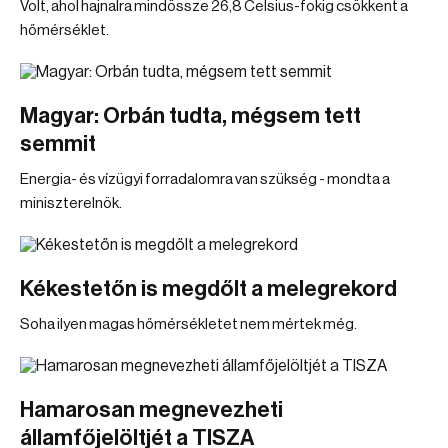
Volt, ahol hajnalra mindössze 26,8 Celsius-fokig csökkent a
hőmérséklet.
Magyar: Orbán tudta, mégsem tett
semmit
Energia- és vízügyi forradalomra van szükség - mondta a
miniszterelnök.
Kékestetőn is megdőlt a melegrekord
Soha ilyen magas hőmérsékletet nem mértek még.
Hamarosan megnevezheti
államfőjelöltjét a TISZA