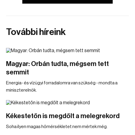
További híreink
Magyar: Orbán tudta, mégsem tett
semmit
Energia- és vízügyi forradalomra van szükség - mondta a
miniszterelnök.
Kékestetőn is megdőlt a melegrekord
Soha ilyen magas hőmérsékletet nem mértek még.