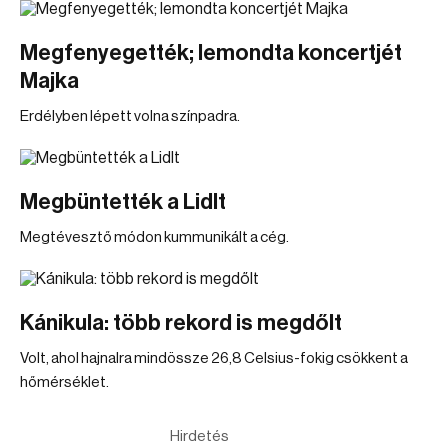
Megfenyegették; lemondta koncertjét
Majka
Erdélyben lépett volna színpadra.
Megbüntették a Lidlt
Megtévesztő módon kummunikált a cég.
Kánikula: több rekord is megdőlt
Volt, ahol hajnalra mindössze 26,8 Celsius-fokig csökkent a
hőmérséklet.
Hirdetés