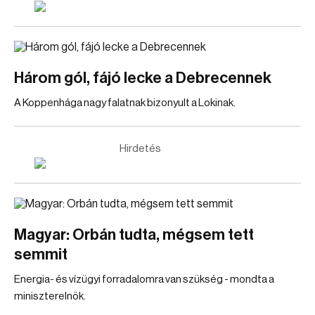
Három gól, fájó lecke a Debrecennek
A Koppenhága nagy falatnak bizonyult a Lokinak.
Hirdetés
Magyar: Orbán tudta, mégsem tett
semmit
Energia- és vízügyi forradalomra van szükség - mondta a
miniszterelnök.