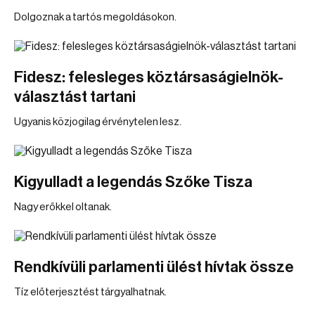
Dolgoznak a tartós megoldásokon.
Fidesz: felesleges köztársaságielnök-
választást tartani
Ugyanis közjogilag érvénytelen lesz.
Kigyulladt a legendás Szőke Tisza
Nagy erőkkel oltanak.
Rendkívüli parlamenti ülést hívtak össze
Tíz előterjesztést tárgyalhatnak.