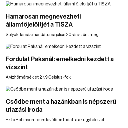
Hamarosan megnevezheti
államfőjelöltjét a TISZA
Sulyok Tamás mandátuma július 20-án szűnt meg.
Fordulat Paksnál: emelkedni kezdett a
vízszint
A vízhőmérséklet 27,9 Celsius-fok.
Csődbe ment a hazánkban is népszerű
utazási iroda
Ezt a Robinson Tours levélben tudatta az ügyfeleivel.