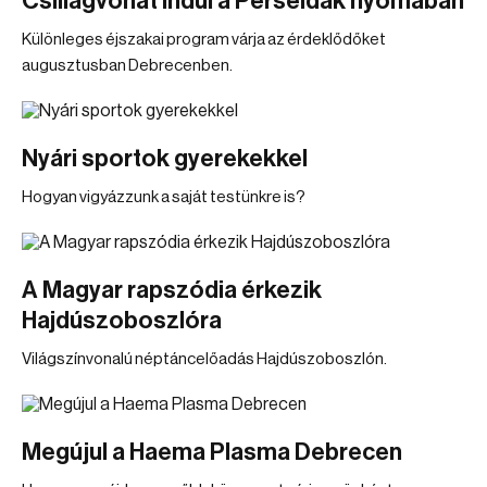
Csillagvonat indul a Perseidák nyomában
Különleges éjszakai program várja az érdeklődőket
augusztusban Debrecenben.
Nyári sportok gyerekekkel
Hogyan vigyázzunk a saját testünkre is?
A Magyar rapszódia érkezik
Hajdúszoboszlóra
Világszínvonalú néptáncelőadás Hajdúszoboszlón.
Megújul a Haema Plasma Debrecen