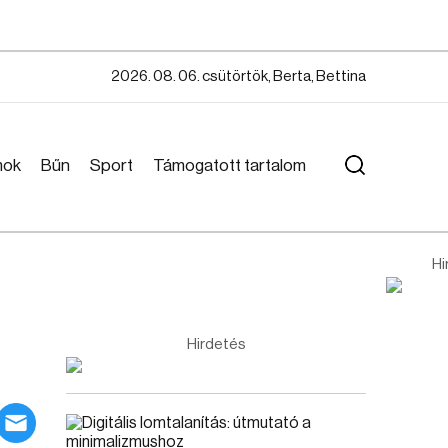
2026. 08. 06. csütörtök, Berta, Bettina
mok
Bűn
Sport
Támogatott tartalom
Hi
Hirdetés