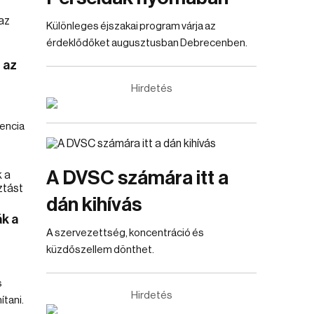
Különleges éjszakai program várja az
érdeklődőket augusztusban Debrecenben.
 az
Hirdetés
dencia
A DVSC számára itt a
dán kihívás
k a
A szervezettség, koncentráció és
küzdőszellem dönthet.
s
Hirdetés
ítani.