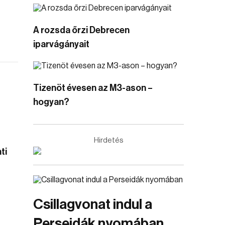
A rozsda őrzi Debrecen
iparvágányait
Tizenöt évesen az M3-ason –
hogyan?
Hirdetés
ti
Csillagvonat indul a
Perseidák nyomában