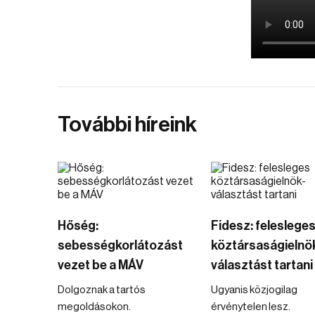
További híreink
Hőség:
Fidesz: feleslege
sebességkorlátozást
köztársaságielnö
vezet be a MÁV
választást tartani
Dolgoznak a tartós
Ugyanis közjogilag
megoldásokon.
érvénytelen lesz.