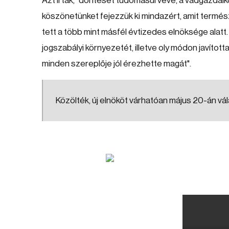
Azt írták, "döntését tudomásul véve, a vadgazdá
köszönetünket fejezzük ki mindazért, amit termé
tett a több mint másfél évtizedes elnöksége alat
jogszabályi környezetét, illetve oly módon javítot
minden szereplője jól érezhette magát".
Közölték, új elnököt várhatóan május 20-án vá