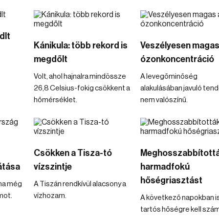
dlt
Kánikula: több rekord is
Veszélyesen magas
megdőlt
ózonkoncentráció
Volt, ahol hajnalra mindössze
A levegőminőség
26,8 Celsius-fokig csökkent a
alakulásában javuló ten
hőmérséklet.
nem valószínű.
Csökken a Tisza-tó
Meghosszabbítottá
átása
vízszintje
harmadfokú
hőségriasztást
ina még
A Tiszán rendkívül alacsony a
mot.
vízhozam.
A következő napokban i
tartós hőségre kell szám