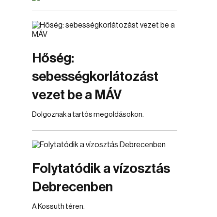
Hőség:
sebességkorlátozást
vezet be a MÁV
Dolgoznak a tartós megoldásokon.
Folytatódik a vízosztás
Debrecenben
A Kossuth téren.