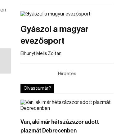
ben
Gyászol a magyar
evezősport
Elhunyt Melis Zoltán.
Hirdetés
Olvasta már?
Van, aki már hétszázszor adott
plazmát Debrecenben