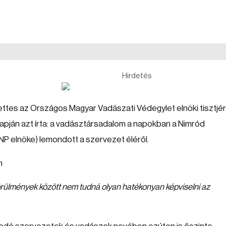
Hirdetés
ttes az Országos Magyar Vadászati Védegylet elnöki tisztjér
lapján azt írta: a vadásztársadalom a napokban a Nimród
NP elnöke) lemondott a szervezet éléről.
en
körülmények között nem tudná olyan hatékonyan képviselni az