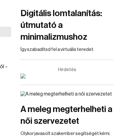
Digitális lomtalanítás:
útmutató a
minimalizmushoz
Így szabadítsd fel a virtuális teredet.
ől –
Hirdetés
A meleg megterhelheti a
női szervezetet
Olykor javasolt szakember segítségét kérni.