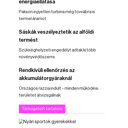
energiaellátása
Pakson egyetlen turbina még tovvábra is
termel áramot.
Sáskák veszélyeztetik az alföldi
termést
Szükséghelyzeti engedélyt adtak ki több
növényvédőszerre.
Rendkívüli ellenőrzés az
akkumulátorgyáraknál
Országos razzia indult – minden működési
területet átvizsgálnak.
Támogatott tartalom