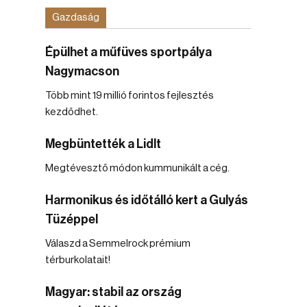
Gazdaság
Épülhet a műfüves sportpálya
Nagymacson
Több mint 19 millió forintos fejlesztés
kezdődhet.
Megbüntették a Lidlt
Megtévesztő módon kummunikált a cég.
Harmonikus és időtálló kert a Gulyás
Tüzéppel
Válaszd a Semmelrock prémium
térburkolatait!
Magyar: stabil az ország