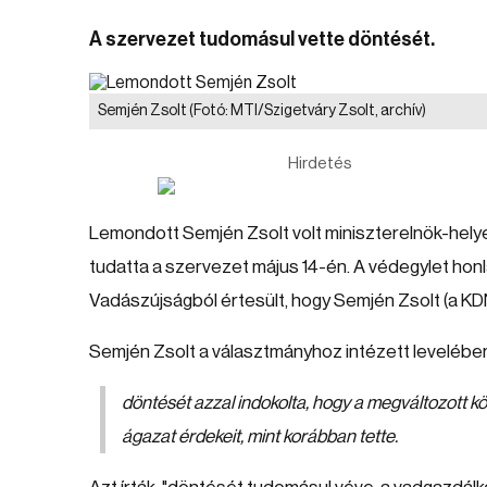
A szervezet tudomásul vette döntését.
Semjén Zsolt
(Fotó: MTI/Szigetváry Zsolt, archív)
Hirdetés
Lemondott Semjén Zsolt volt miniszterelnök-helye
tudatta a szervezet május 14-én. A védegylet hon
Vadászújságból értesült, hogy Semjén Zsolt (a KD
Semjén Zsolt a választmányhoz intézett leveléb
döntését azzal indokolta, hogy a megváltozott 
ágazat érdekeit, mint korábban tette.