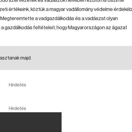
lkodó szervezetek és vadászok nevében ezúton is őszinte
szeti értékeink, köztük a magyar vadállomány védelme érdeké
t. Megteremtette a vadgazdálkodás és a vadászat olyan
ta a gazdálkodás feltételeit, hogy Magyarországon az ágazat
lasztanak majd.
Hirdetés
Hirdetés