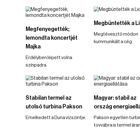
Megbüntették a Li
Megfenyegették;
Megtévesztő módon
lemondta koncertjét
kummunikált a cég.
Majka
Erdélyben lépett volna
színpadra.
Stabilan termel az
Magyar: stabil az
utolsó turbina Pakson
ország energiaell
Emelkedett a Duna vízszintje.
Pakson egyetlen turb
tovvábra is termel ára