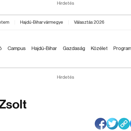
Hirdetés
yetem
Hajdú-Bihar vármegye
Választás 2026
ó
Campus
Hajdú-Bihar
Gazdaság
Közélet
Progra
Hirdetés
Zsolt