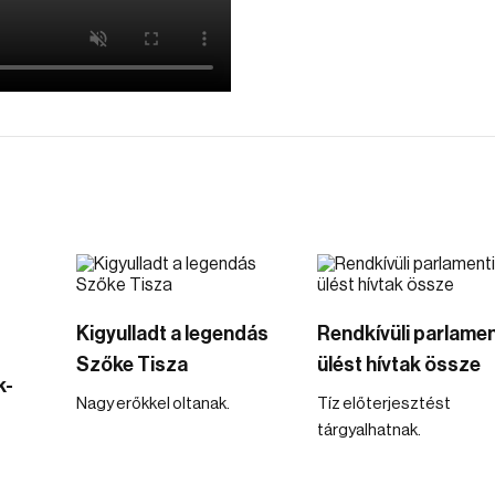
Kigyulladt a legendás
Rendkívüli parlamen
s
Szőke Tisza
ülést hívtak össze
k-
Nagy erőkkel oltanak.
Tíz előterjesztést
tárgyalhatnak.