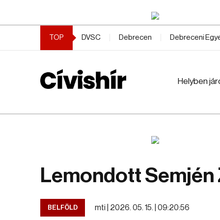
TOP
DVSC
Debrecen
Debreceni Eg
Helyben jár
Lemondott Semjén 
mti |
2026. 05. 15. | 09:20:56
BELFÖLD