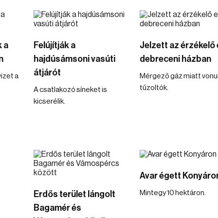
 a
Felújítják a
Jelzett az érzékelő
n
hajdúsámsoni vasúti
debreceni házban
átjárót
izet a
Mérgező gáz miatt vonul
tűzoltók.
A csatlakozó síneket is
kicserélik.
Avar égett Konyáro
Mintegy 10 hektáron.
Erdős terület lángolt
Bagamér és