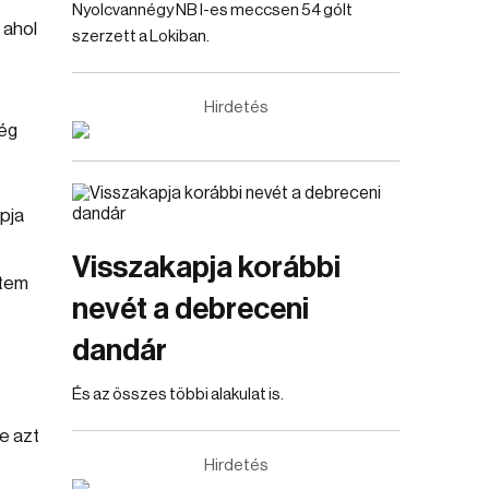
Nyolcvannégy NB I-es meccsen 54 gólt
 ahol
szerzett a Lokiban.
Hirdetés
ség
apja
Visszakapja korábbi
etem
nevét a debreceni
dandár
És az összes többi alakulat is.
e azt
Hirdetés