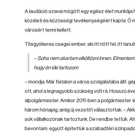
A laudáció szavai mögött egy egész élet munkája 
közéleti és közösségi tevékenységéért kapta. Ő m
városért tenni kellett.
Tősgyökeres csegei ember, aki itt nőtt fel, itt tanul
– Soha nem akartam elköltözni innen. Elmentem ta
hogy én ide tartozom
– mondja. Már fiatalon a város szolgálatába állt
ott, ahol a legnagyobb szükség volt rá. Hosszú évek
alpolgármester. Amikor 2011-ben a polgármester és
három hónapig, amíg új vezetőt választottak. – Akkor
sok vállalkozónak tartoztunk. De rendbe tettük. A
bevontam: együtt építettük a szabadtéri színpadot