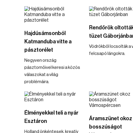
Rendőrök oltották
Hajdúsámsonból
tüzet Gáborjánba
Katmanduba vitte a
Vödrökből locsolták a v
pásztorélet
felcsapó lángokra.
Negyven ország
pásztornőivel keresi a közös
válaszokat a világ
problémáira.
Élményekkel teli a nyár
Áramszünet okoz
Esztáron
bosszúságot
Holland önkéntesek, kreatív