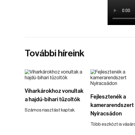
További híreink
Viharkárokhoz vonultak
Fejlesztenék a
a hajdú-bihari tűzoltók
kamerarendszert
Számos riasztást kaptak.
Nyíracsádon
Több eszközt is vásár