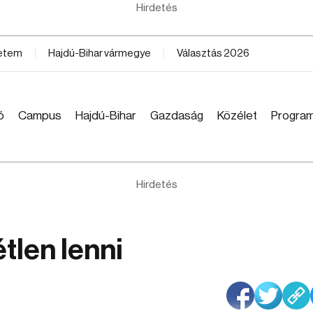
Hirdetés
yetem
Hajdú-Bihar vármegye
Választás 2026
ó
Campus
Hajdú-Bihar
Gazdaság
Közélet
Progra
Hirdetés
tlen lenni