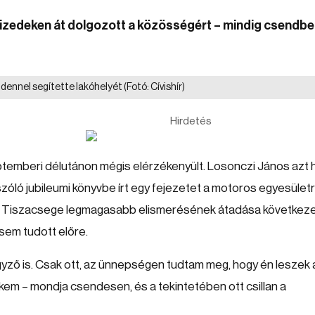
izedeken át dolgozott a közösségért – mindig csendbe
ndennel segítette lakóhelyét
(Fotó: Cívishír)
Hirdetés
emberi délutánon mégis elérzékenyült. Losonczi János azt h
zóló jubileumi könyvbe írt egy fejezetet a motoros egyesületr
or Tiszacsege legmagasabb elismerésének átadása következet
 sem tudott előre.
egyző is. Csak ott, az ünnepségen tudtam meg, hogy én leszek 
kem – mondja csendesen, és a tekintetében ott csillan a