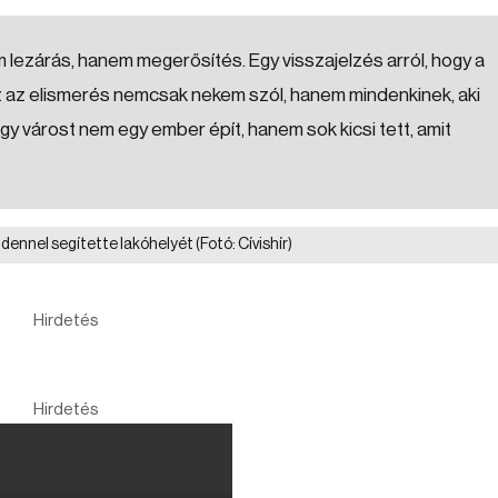
lezárás, hanem megerősítés. Egy visszajelzés arról, hogy a
Ez az elismerés nemcsak nekem szól, hanem mindenkinek, aki
y várost nem egy ember épít, hanem sok kicsi tett, amit
ndennel segítette lakóhelyét
(Fotó: Cívishír)
Hirdetés
Hirdetés