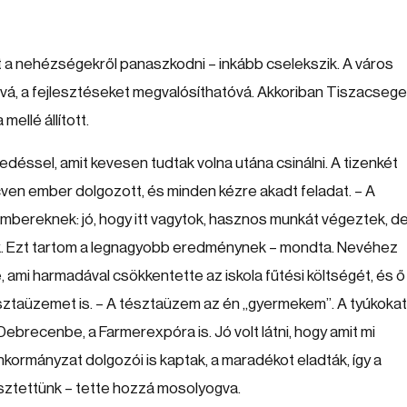
t a nehézségekről panaszkodni – inkább cselekszik. A város
óvá, a fejlesztéseket megvalósíthatóvá. Akkoriban Tiszacsege
ellé állított.
déssel, amit kevesen tudtak volna utána csinálni. A tizenkét
ven ember dolgozott, és minden kézre akadt feladat. – A
mbereknek: jó, hogy itt vagytok, hasznos munkát végeztek, d
ek. Ezt tartom a legnagyobb eredménynek – mondta. Nevéhez
ami harmadával csökkentette az iskola fűtési költségét, és ő
ztaüzemet is. – A tésztaüzem az én „gyermekem”. A tyúkokat
 Debrecenbe, a Farmerexpóra is. Jó volt látni, hogy amit mi
önkormányzat dolgozói is kaptak, a maradékot eladták, így a
esztettünk – tette hozzá mosolyogva.