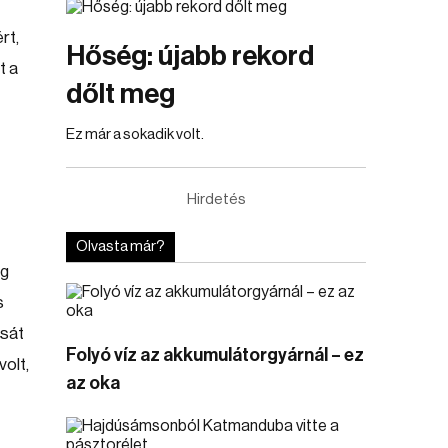
rt,
Hőség: újabb rekord
t a
dőlt meg
Ez már a sokadik volt.
Hirdetés
Olvasta már?
ig
s
ását
Folyó víz az akkumulátorgyárnál – ez
volt,
az oka