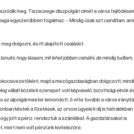
húzódik meg. Tiszacsege díszpolgári címét a város fejlődéséé
aga egyszerűbben fogalmaz: – Mindig csak azt csináltam, ami
t meg dolgozni, és itt alapított családot.
nulni, hogy lássam, mit lehet jobban csinálni, de mindig tudtam,
: gépkocsivezetőként, majd a mezőgazdaságban dolgozott, mind
ig vállalt közéleti szerepet: volt képviselő, bizottsági elnök é
 az alpolgármester lemondott, ő vitte tovább a város irányít
iban késtek a fizetések, az orvosi ügyeleti díj is hátralékban 
hogy jött a pénz, rendeztük a számlákat. A gazdatársakat is
, mert nem volt pénzünk kivitelezőre.