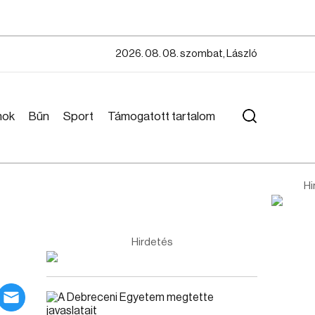
2026. 08. 08. szombat, László
mok
Bűn
Sport
Támogatott tartalom
Hi
Hirdetés