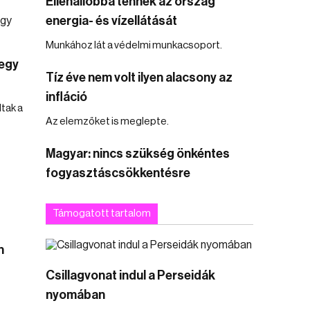
Ellenállóbbá tennék az ország
energia- és vízellátását
Munkához lát a védelmi munkacsoport.
 egy
Tíz éve nem volt ilyen alacsony az
infláció
tak a
Az elemzőket is meglepte.
Magyar: nincs szükség önkéntes
fogyasztáscsökkentésre
Támogatott tartalom
n
Csillagvonat indul a Perseidák
nyomában