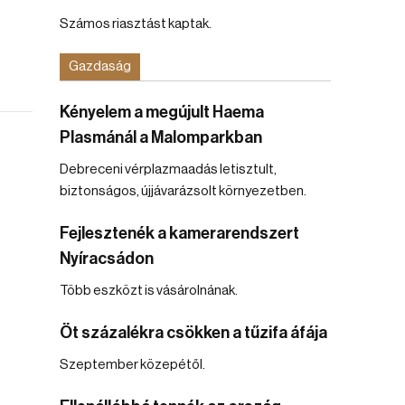
Számos riasztást kaptak.
Gazdaság
Kényelem a megújult Haema
Plasmánál a Malomparkban
Debreceni vérplazmaadás letisztult,
biztonságos, újjávarázsolt környezetben.
Fejlesztenék a kamerarendszert
Nyíracsádon
Több eszközt is vásárolnának.
Öt százalékra csökken a tűzifa áfája
Szeptember közepétől.