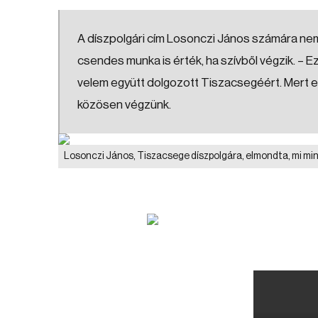
A díszpolgári cím Losonczi János számára nem 
csendes munka is érték, ha szívből végzik. – 
velem együtt dolgozott Tiszacsegéért. Mert eg
közösen végzünk.
Losonczi János, Tiszacsege díszpolgára, elmondta, mi mi