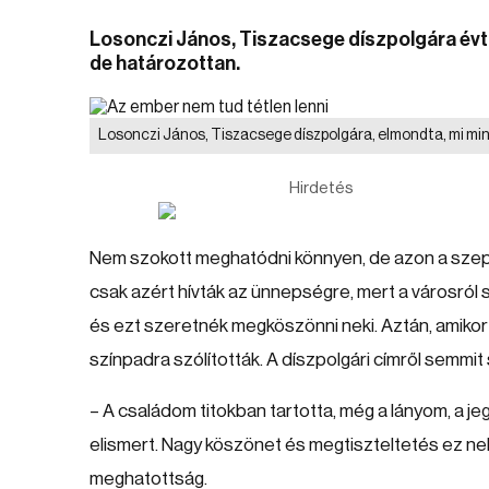
Losonczi János, Tiszacsege díszpolgára évt
de határozottan.
Losonczi János, Tiszacsege díszpolgára, elmondta, mi mi
Hirdetés
Nem szokott meghatódni könnyen, de azon a szept
csak azért hívták az ünnepségre, mert a városról s
és ezt szeretnék megköszönni neki. Aztán, amik
színpadra szólították. A díszpolgári címről semmit
– A családom titokban tartotta, még a lányom, a j
elismert. Nagy köszönet és megtiszteltetés ez ne
meghatottság.