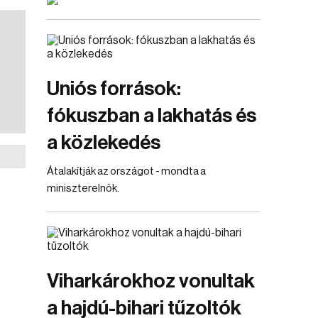
Uniós források:
fókuszban a lakhatás és
a közlekedés
Átalakítják az országot - mondta a
miniszterelnök.
Viharkárokhoz vonultak
a hajdú-bihari tűzoltók