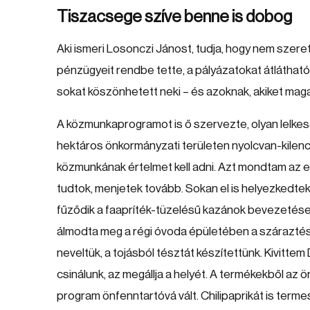
Tiszacsege szíve benne is dobog
Aki ismeri Losonczi Jánost, tudja, hogy nem szere
pénzügyeit rendbe tette, a pályázatokat átláthat
sokat köszönhetett neki – és azoknak, akiket maga m
A közmunkaprogramot is ő szervezte, olyan lelkese
hektáros önkormányzati területen nyolcvan-kilenc
közmunkának értelmet kell adni. Azt mondtam az e
tudtok, menjetek tovább. Sokan el is helyezkedt
fűződik a faapríték-tüzelésű kazánok bevezetése, 
álmodta meg a régi óvoda épületében a száraztés
neveltük, a tojásból tésztát készítettünk. Kivittem
csinálunk, az megállja a helyét. A termékekből az 
program önfenntartóvá vált. Chilipaprikát is term