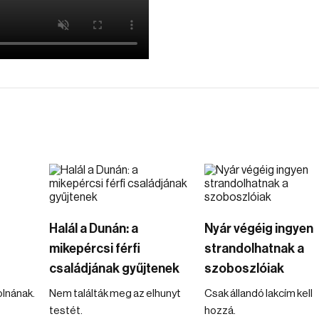
Halál a Dunán: a
Nyár végéig ingyen
mikepércsi férfi
strandolhatnak a
családjának gyűjtenek
szoboszlóiak
olnának.
Nem találták meg az elhunyt
Csak állandó lakcím kell
testét.
hozzá.