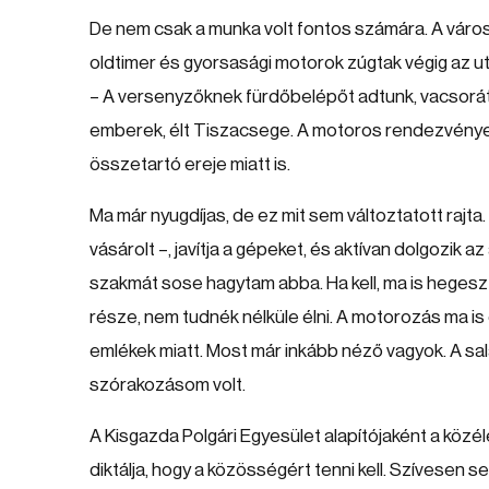
De nem csak a munka volt fontos számára. A város 
oldtimer és gyorsasági motorok zúgtak végig az u
– A versenyzőknek fürdőbelépőt adtunk, vacsorát sz
emberek, élt Tiszacsege. A motoros rendezvény
összetartó ereje miatt is.
Ma már nyugdíjas, de ez mit sem változtatott rajta.
vásárolt –, javítja a gépeket, és aktívan dolgozik 
szakmát sose hagytam abba. Ha kell, ma is hegeszte
része, nem tudnék nélküle élni. A motorozás ma i
emlékek miatt. Most már inkább néző vagyok. A sa
szórakozásom volt.
A Kisgazda Polgári Egyesület alapítójaként a közél
diktálja, hogy a közösségért tenni kell. Szívesen se