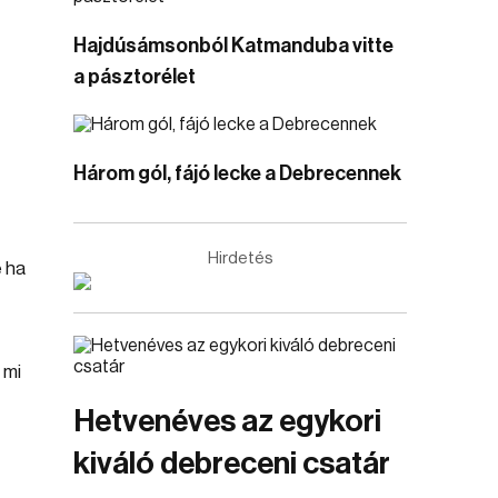
Hajdúsámsonból Katmanduba vitte
a pásztorélet
Három gól, fájó lecke a Debrecennek
Hirdetés
e ha
 mi
Hetvenéves az egykori
kiváló debreceni csatár