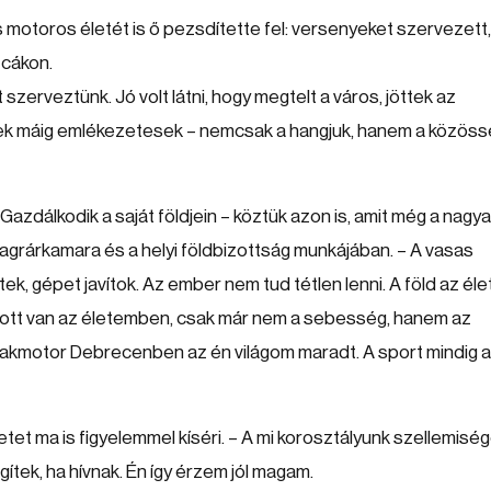
motoros életét is ő pezsdítette fel: versenyeket szervezett,
tcákon.
erveztünk. Jó volt látni, hogy megtelt a város, jöttek az
ek máig emlékezetesek – nemcsak a hangjuk, hanem a közös
 Gazdálkodik a saját földjein – köztük azon is, amit még a nagy
az agrárkamara és a helyi földbizottság munkájában. – A vasas
k, gépet javítok. Az ember nem tud tétlen lenni. A föld az él
s ott van az életemben, csak már nem a sebesség, hanem az
lakmotor Debrecenben az én világom maradt. A sport mindig a
etet ma is figyelemmel kíséri. – A mi korosztályunk szellemiség
gítek, ha hívnak. Én így érzem jól magam.