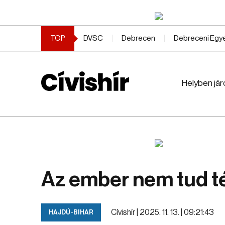
TOP
DVSC
Debrecen
Debreceni Eg
Helyben jár
Az ember nem tud té
Cívishír |
2025. 11. 13. | 09:21:43
HAJDÚ-BIHAR