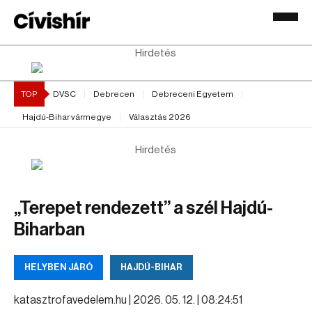
Hirdetés
TOP
DVSC
Debrecen
Debreceni Egyetem
Hajdú-Bihar vármegye
Választás 2026
Hirdetés
„Terepet rendezett” a szél Hajdú-
Biharban
HELYBEN JÁRÓ
HAJDÚ-BIHAR
katasztrofavedelem.hu |
2026. 05. 12. | 08:24:51