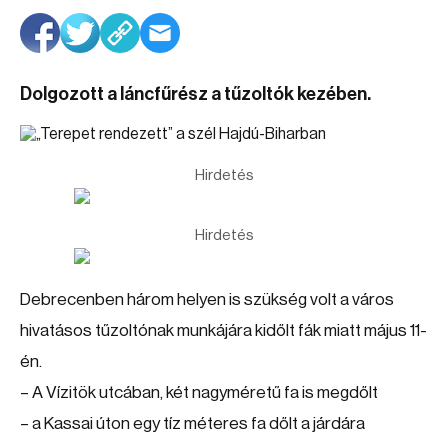
Dolgozott a láncfűrész a tűzoltók kezében.
Hirdetés
Hirdetés
Debrecenben három helyen is szükség volt a város
hivatásos tűzoltónak munkájára kidőlt fák miatt május 11-
én.
– A Vízitök utcában, két nagyméretű fa is megdőlt
– a Kassai úton egy tíz méteres fa dőlt a járdára