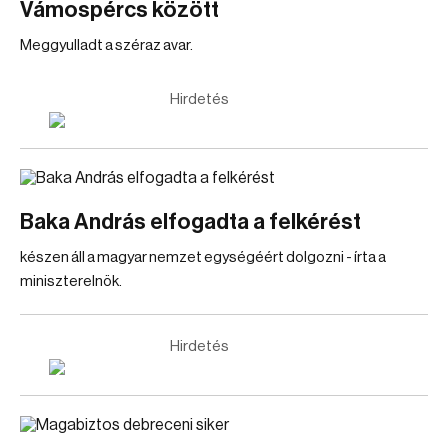
Vámospércs között
Meggyulladt a széraz avar.
Hirdetés
Baka András elfogadta a felkérést
készen áll a magyar nemzet egységéért dolgozni - írta a
miniszterelnök.
Hirdetés