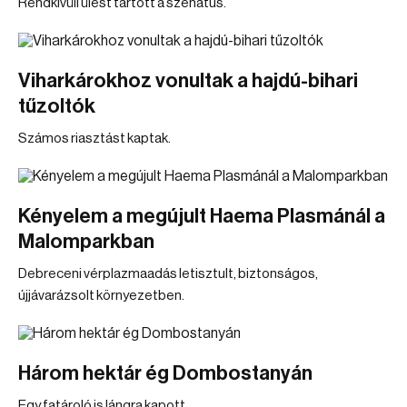
Rendkívüli ülést tartott a szenátus.
Viharkárokhoz vonultak a hajdú-bihari
tűzoltók
Számos riasztást kaptak.
Kényelem a megújult Haema Plasmánál a
Malomparkban
Debreceni vérplazmaadás letisztult, biztonságos,
újjávarázsolt környezetben.
Három hektár ég Dombostanyán
Egy fatároló is lángra kapott.