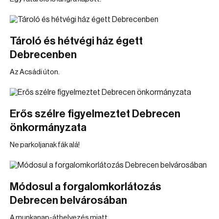
Tároló és hétvégi ház égett
Debrecenben
Az Acsádi úton.
Erős szélre figyelmeztet Debrecen
önkormányzata
Ne parkoljanak fák alá!
Módosul a forgalomkorlátozás
Debrecen belvárosában
A munkanap-áthelyezés miatt.