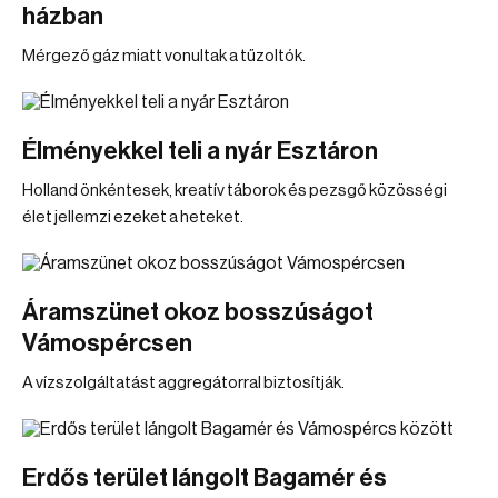
házban
Mérgező gáz miatt vonultak a tűzoltók.
Élményekkel teli a nyár Esztáron
Holland önkéntesek, kreatív táborok és pezsgő közösségi
élet jellemzi ezeket a heteket.
Áramszünet okoz bosszúságot
Vámospércsen
A vízszolgáltatást aggregátorral biztosítják.
Erdős terület lángolt Bagamér és