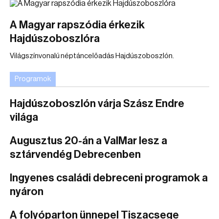
A Magyar rapszódia érkezik
Hajdúszoboszlóra
Világszínvonalú néptáncelőadás Hajdúszoboszlón.
Programok
Hajdúszoboszlón várja Szász Endre
világa
Augusztus 20-án a ValMar lesz a
sztárvendég Debrecenben
Ingyenes családi debreceni programok a
nyáron
A folyóparton ünnepel Tiszacsege