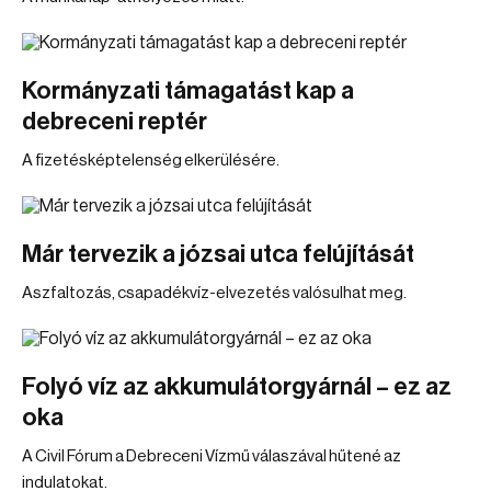
Kormányzati támagatást kap a
debreceni reptér
A fizetésképtelenség elkerülésére.
Már tervezik a józsai utca felújítását
Aszfaltozás, csapadékvíz-elvezetés valósulhat meg.
Folyó víz az akkumulátorgyárnál – ez az
oka
A Civil Fórum a Debreceni Vízmű válaszával hűtené az
indulatokat.