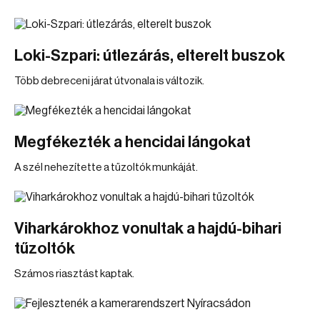
Loki-Szpari: útlezárás, elterelt buszok
Több debreceni járat útvonala is változik.
Megfékezték a hencidai lángokat
A szél nehezítette a tűzoltók munkáját.
Viharkárokhoz vonultak a hajdú-bihari
tűzoltók
Számos riasztást kaptak.