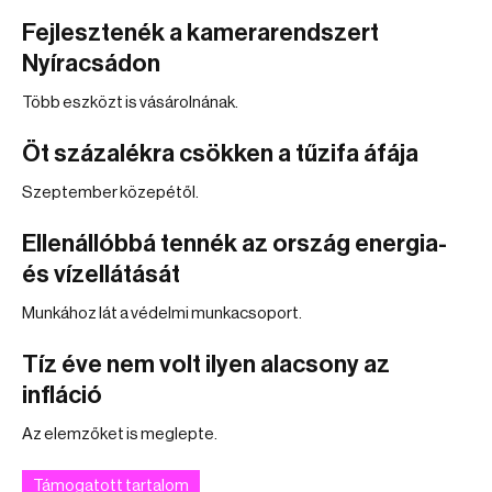
Fejlesztenék a kamerarendszert
Nyíracsádon
Több eszközt is vásárolnának.
Öt százalékra csökken a tűzifa áfája
Szeptember közepétől.
Ellenállóbbá tennék az ország energia-
és vízellátását
Munkához lát a védelmi munkacsoport.
Tíz éve nem volt ilyen alacsony az
infláció
Az elemzőket is meglepte.
Támogatott tartalom