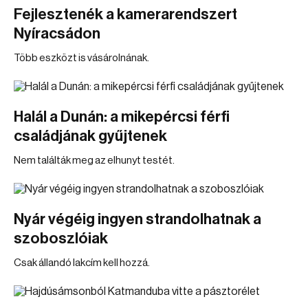
Fejlesztenék a kamerarendszert
Nyíracsádon
Több eszközt is vásárolnának.
Halál a Dunán: a mikepércsi férfi
családjának gyűjtenek
Nem találták meg az elhunyt testét.
Nyár végéig ingyen strandolhatnak a
szoboszlóiak
Csak állandó lakcím kell hozzá.