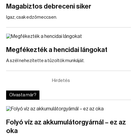
Magabiztos debreceni siker
Igaz, csak edzőmeccsen.
Megfékezték a hencidai lángokat
A szél nehezítette a tűzoltók munkáját.
Hirdetés
Olvasta már?
Folyó víz az akkumulátorgyárnál – ez az
oka