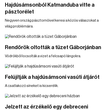
Hajdúsámsonból Katmanduba vitte a
pásztorélet
Negyven ország pásztornőivel keresi a közös válaszokat a
világ problémáira.
Rendőrök oltották a tüzet Gáborjánban
Vödrökből locsolták a vizet a felcsapó lángokra.
Felújítják a hajdúsámsoni vasúti átjárót
A csatlakozó síneket is kicserélik.
Jelzett az érzékelő egy debreceni