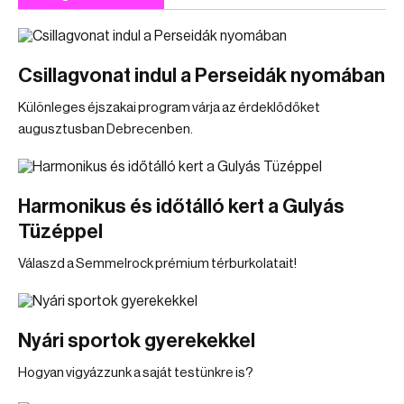
Csillagvonat indul a Perseidák nyomában
Különleges éjszakai program várja az érdeklődőket
augusztusban Debrecenben.
Harmonikus és időtálló kert a Gulyás
Tüzéppel
Válaszd a Semmelrock prémium térburkolatait!
Nyári sportok gyerekekkel
Hogyan vigyázzunk a saját testünkre is?