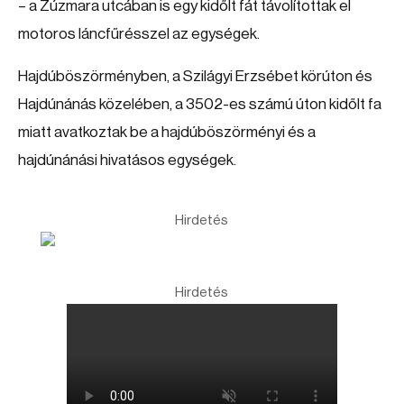
– a Zúzmara utcában is egy kidőlt fát távolítottak el
motoros láncfűrésszel az egységek.
Hajdúböszörményben, a Szilágyi Erzsébet körúton és
Hajdúnánás közelében, a 3502-es számú úton kidőlt fa
miatt avatkoztak be a hajdúböszörményi és a
hajdúnánási hivatásos egységek.
Hirdetés
Hirdetés