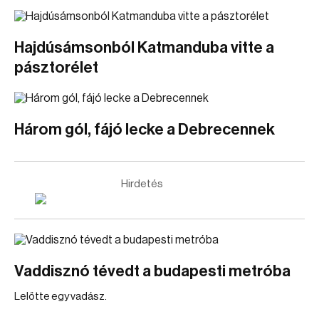
Hajdúsámsonból Katmanduba vitte a
pásztorélet
Három gól, fájó lecke a Debrecennek
Hirdetés
Vaddisznó tévedt a budapesti metróba
Lelőtte egy vadász.