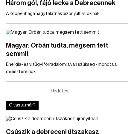
Három gól, fájó lecke a Debrecennek
A Koppenhága nagy falatnak bizonyult a Lokinak.
Magyar: Orbán tudta, mégsem tett
semmit
Energia- és vízügyi forradalomra van szükség - mondta a
miniszterelnök.
Hirdetés
Olvasta már?
Csúszik a debreceni útszakasz