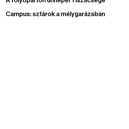
A folyóparton ünnepel Tiszacsege
Campus: sztárok a mélygarázsban