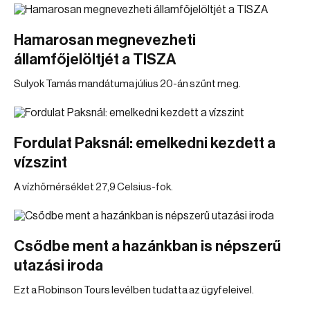
Hamarosan megnevezheti
államfőjelöltjét a TISZA
Sulyok Tamás mandátuma július 20-án szűnt meg.
Fordulat Paksnál: emelkedni kezdett a
vízszint
A vízhőmérséklet 27,9 Celsius-fok.
Csődbe ment a hazánkban is népszerű
utazási iroda
Ezt a Robinson Tours levélben tudatta az ügyfeleivel.