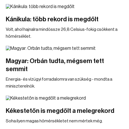
Kánikula: több rekord is megdőlt
Volt, ahol hajnalra mindössze 26,8 Celsius-fokig csökkent a
hőmérséklet.
Magyar: Orbán tudta, mégsem tett
semmit
Energia- és vízügyi forradalomra van szükség - mondta a
miniszterelnök.
Kékestetőn is megdőlt a melegrekord
Soha ilyen magas hőmérsékletet nem mértek még.