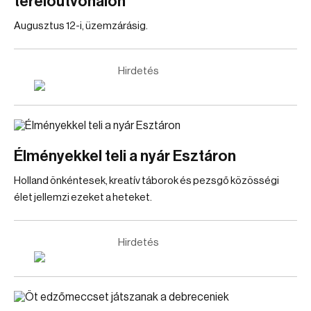
terelőútvonalon
Augusztus 12-i, üzemzárásig.
Hirdetés
Élményekkel teli a nyár Esztáron
Holland önkéntesek, kreatív táborok és pezsgő közösségi
élet jellemzi ezeket a heteket.
Hirdetés