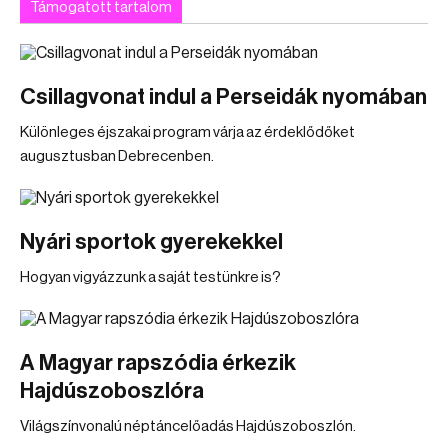
Támogatott tartalom
Csillagvonat indul a Perseidák nyomában
Különleges éjszakai program várja az érdeklődőket
augusztusban Debrecenben.
Nyári sportok gyerekekkel
Hogyan vigyázzunk a saját testünkre is?
A Magyar rapszódia érkezik
Hajdúszoboszlóra
Világszínvonalú néptáncelőadás Hajdúszoboszlón.