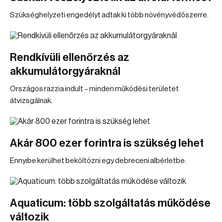
Szükséghelyzeti engedélyt adtak ki több növényvédőszerre.
Rendkívüli ellenőrzés az
akkumulátorgyáraknál
Országos razzia indult – minden működési területet
átvizsgálnak.
Akár 800 ezer forintra is szükség lehet
Ennyibe kerülhet beköltözni egy debreceni albérletbe.
Aquaticum: több szolgáltatás működése
változik