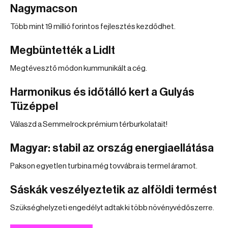
Nagymacson
Több mint 19 millió forintos fejlesztés kezdődhet.
Megbüntették a Lidlt
Megtévesztő módon kummunikált a cég.
Harmonikus és időtálló kert a Gulyás
Tüzéppel
Válaszd a Semmelrock prémium térburkolatait!
Magyar: stabil az ország energiaellátása
Pakson egyetlen turbina még tovvábra is termel áramot.
Sáskák veszélyeztetik az alföldi termést
Szükséghelyzeti engedélyt adtak ki több növényvédőszerre.