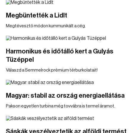
Megbüntették a Lidlt
Megtévesztő módon kummunikált a cég.
Harmonikus és időtálló kert a Gulyás
Tüzéppel
Válaszd a Semmelrock prémium térburkolatait!
Magyar: stabil az ország energiaellátása
Pakson egyetlen turbina még tovvábra is termel áramot.
Sáskák veszélyeztetik az alföldi termést