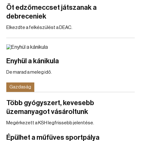
Öt edzőmeccset játszanak a
debreceniek
Elkezdte a felkészülést a DEAC.
Enyhül a kánikula
De marad a meleg idő.
Gazdaság
Több gyógyszert, kevesebb
üzemanyagot vásároltunk
Megérkezett a KSH legfrissebb jelentése.
Épülhet a műfüves sportpálya