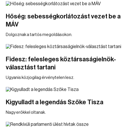
Hőség: sebességkorlátozást vezet be a
MÁV
Dolgoznak a tartós megoldásokon.
Fidesz: felesleges köztársaságielnök-
választást tartani
Ugyanis közjogilag érvénytelen lesz.
Kigyulladt a legendás Szőke Tisza
Nagy erőkkel oltanak.