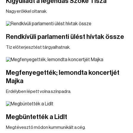
Kigyulladt a legendás Szőke Tisza
Nagy erőkkel oltanak.
Rendkívüli parlamenti ülést hívtak össze
Tíz előterjesztést tárgyalhatnak.
Megfenyegették; lemondta koncertjét
Majka
Erdélyben lépett volna színpadra.
Megbüntették a Lidlt
Megtévesztő módon kummunikált a cég.