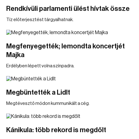
Rendkívüli parlamenti ülést hívtak össze
Tíz előterjesztést tárgyalhatnak.
Megfenyegették; lemondta koncertjét
Majka
Erdélyben lépett volna színpadra.
Megbüntették a Lidlt
Megtévesztő módon kummunikált a cég.
Kánikula: több rekord is megdőlt