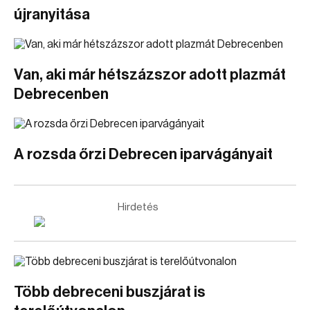
újranyitása
Van, aki már hétszázszor adott plazmát
Debrecenben
A rozsda őrzi Debrecen iparvágányait
Hirdetés
Több debreceni buszjárat is