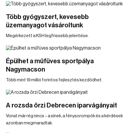
Több gyógyszert, kevesebb
üzemanyagot vásároltunk
Megérkezett a KSH legfrissebb jelentése.
Épülhet a műfüves sportpálya
Nagymacson
Több mint 19 millió forintos fejlesztés kezdődhet.
A rozsda őrzi Debrecen iparvágányait
Vonat már rég nincs – a sínek, a fénysorompók és a kérdések
azonban megmaradtak.