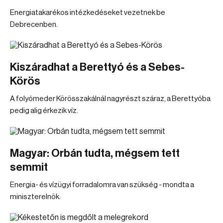
Energiatakarékos intézkedéseket vezetnek be
Debrecenben.
Kiszáradhat a Berettyó és a Sebes-
Körös
A folyómeder Körösszakálnál nagyrészt száraz, a Berettyóba
pedig alig érkezik víz.
Magyar: Orbán tudta, mégsem tett
semmit
Energia- és vízügyi forradalomra van szükség - mondta a
miniszterelnök.