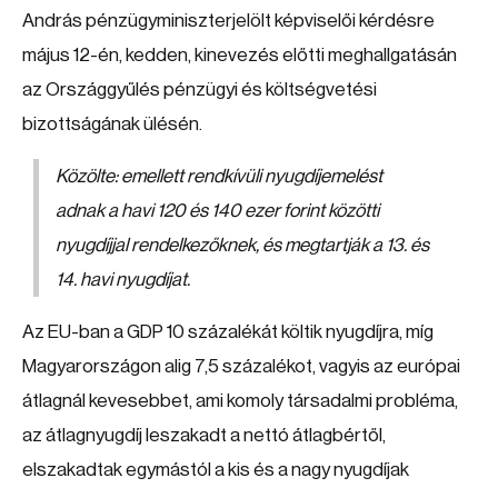
András pénzügyminiszterjelölt képviselői kérdésre
május 12-én, kedden, kinevezés előtti meghallgatásán
az Országgyűlés pénzügyi és költségvetési
bizottságának ülésén.
Közölte: emellett rendkívüli nyugdíjemelést
adnak a havi 120 és 140 ezer forint közötti
nyugdíjjal rendelkezőknek, és megtartják a 13. és
14. havi nyugdíjat.
Az EU-ban a GDP 10 százalékát költik nyugdíjra, míg
Magyarországon alig 7,5 százalékot, vagyis az európai
átlagnál kevesebbet, ami komoly társadalmi probléma,
az átlagnyugdíj leszakadt a nettó átlagbértől,
elszakadtak egymástól a kis és a nagy nyugdíjak