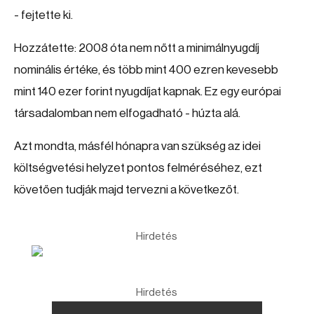
- fejtette ki.
Hozzátette: 2008 óta nem nőtt a minimálnyugdíj
nominális értéke, és több mint 400 ezren kevesebb
mint 140 ezer forint nyugdíjat kapnak. Ez egy európai
társadalomban nem elfogadható - húzta alá.
Azt mondta, másfél hónapra van szükség az idei
költségvetési helyzet pontos felméréséhez, ezt
követően tudják majd tervezni a következőt.
Hirdetés
Hirdetés