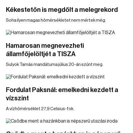
Kékestetőn is megdőlt a melegrekord
Soha ilyen magas hőmérsékletet nem mértek még.
Hamarosan megnevezheti
államfőjelöltjét a TISZA
Sulyok Tamás mandátuma július 20-án szűnt meg.
Fordulat Paksnál: emelkedni kezdett a
vízszint
A vízhőmérséklet 27,9 Celsius-fok.