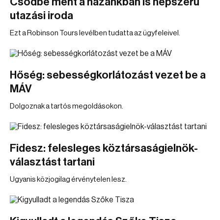
Csődbe ment a hazánkban is népszerű
utazási iroda
Ezt a Robinson Tours levélben tudatta az ügyfeleivel.
Hőség: sebességkorlátozást vezet be a
MÁV
Dolgoznak a tartós megoldásokon.
Fidesz: felesleges köztársaságielnök-
választást tartani
Ugyanis közjogilag érvénytelen lesz.