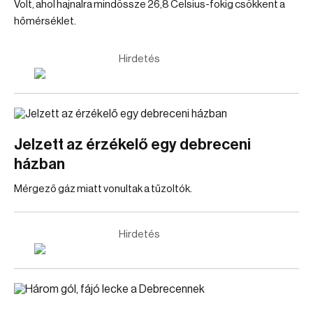
Volt, ahol hajnalra mindössze 26,8 Celsius-fokig csökkent a
hőmérséklet.
Hirdetés
Jelzett az érzékelő egy debreceni
házban
Mérgező gáz miatt vonultak a tűzoltók.
Hirdetés