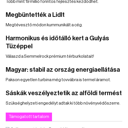
Több mint 19 millió forintos fejlesztés kezdődhet.
Megbüntették a Lidlt
Megtévesztő módon kummunikált a cég.
Harmonikus és időtálló kert a Gulyás
Tüzéppel
Válaszd a Semmelrock prémium térburkolatait!
Magyar: stabil az ország energiaellátása
Pakson egyetlen turbina még tovvábra is termel áramot.
Sáskák veszélyeztetik az alföldi termést
Szükséghelyzeti engedélyt adtak ki több növényvédőszerre.
Támogatott tartalom