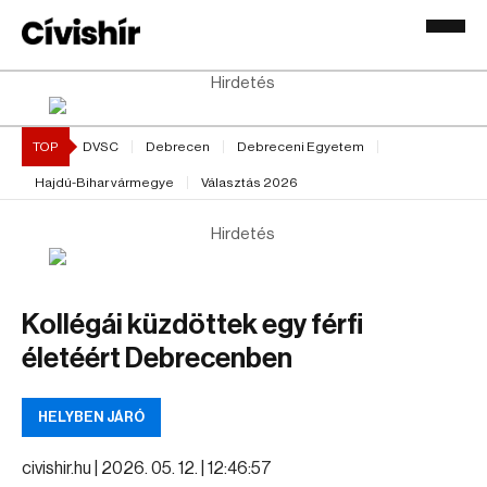
Hirdetés
TOP
DVSC
Debrecen
Debreceni Egyetem
Hajdú-Bihar vármegye
Választás 2026
Hirdetés
Kollégái küzdöttek egy férfi
életéért Debrecenben
HELYBEN JÁRÓ
civishir.hu |
2026. 05. 12. | 12:46:57