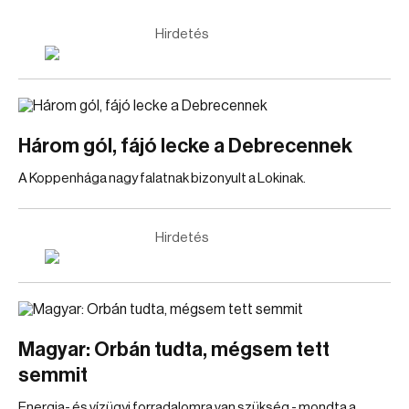
Hirdetés
Három gól, fájó lecke a Debrecennek
A Koppenhága nagy falatnak bizonyult a Lokinak.
Hirdetés
Magyar: Orbán tudta, mégsem tett
semmit
Energia- és vízügyi forradalomra van szükség - mondta a