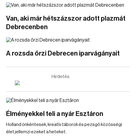
Van, aki már hétszázszor adott plazmát
Debrecenben
A rozsda őrzi Debrecen iparvágányait
Hirdetés
Élményekkel teli a nyár Esztáron
Holland önkéntesek, kreatív táborok és pezsgő közösségi
élet jellemzi ezeket a heteket.