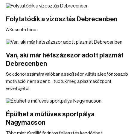
Folytatódik a vízosztás Debrecenben
A Kossuth téren.
Van, aki már hétszázszor adott plazmát
Debrecenben
Sok donor számára valóban a segítségnyújtás a legfontosabb
motiváció, nem a pénz – tudtuk meg a plazmaközpont
vezetőjétől.
Épülhet a műfüves sportpálya
Nagymacson
Több mint 19 millió forintos fejlesztés kezdődhet.