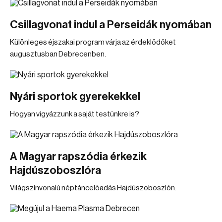
Csillagvonat indul a Perseidák nyomában
Különleges éjszakai program várja az érdeklődőket
augusztusban Debrecenben.
Nyári sportok gyerekekkel
Hogyan vigyázzunk a saját testünkre is?
A Magyar rapszódia érkezik
Hajdúszoboszlóra
Világszínvonalú néptáncelőadás Hajdúszoboszlón.