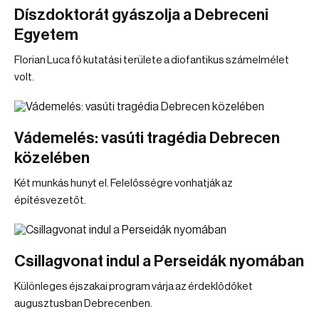
Díszdoktorát gyászolja a Debreceni
Egyetem
Florian Luca fő kutatási területe a diofantikus számelmélet
volt.
Vádemelés: vasúti tragédia Debrecen
közelében
Két munkás hunyt el. Felelősségre vonhatják az
építésvezetőt.
Csillagvonat indul a Perseidák nyomában
Különleges éjszakai program várja az érdeklődőket
augusztusban Debrecenben.