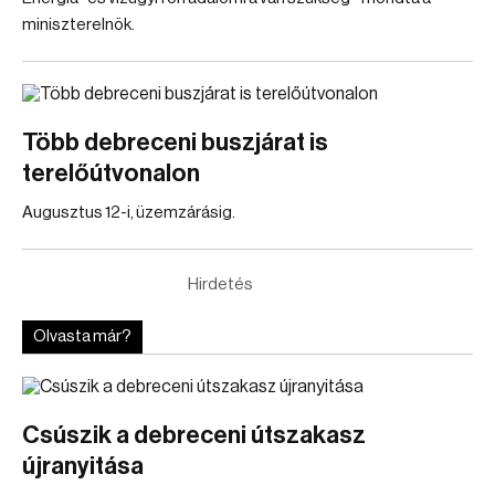
miniszterelnök.
Több debreceni buszjárat is
terelőútvonalon
Augusztus 12-i, üzemzárásig.
Hirdetés
Olvasta már?
Csúszik a debreceni útszakasz
újranyitása