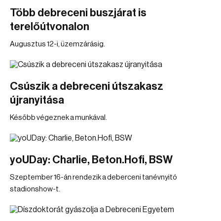
Több debreceni buszjárat is
terelőútvonalon
Augusztus 12-i, üzemzárásig.
Csúszik a debreceni útszakasz
újranyitása
Később végeznek a munkával.
yoUDay: Charlie, Beton.Hofi, BSW
Szeptember 16-án rendezik a deberceni tanévnyitó
stadionshow-t.