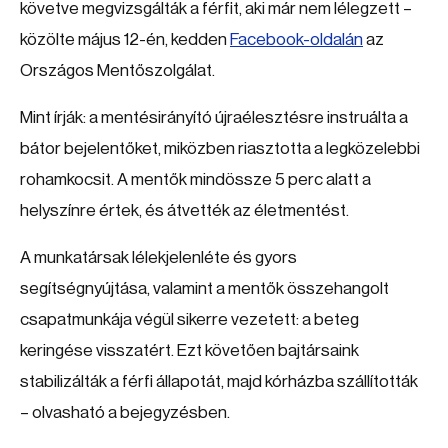
követve megvizsgálták a férfit, aki már nem lélegzett –
közölte május 12-én, kedden
Facebook-oldalán
az
Országos Mentőszolgálat.
Mint írják: a mentésirányító újraélesztésre instruálta a
bátor bejelentőket, miközben riasztotta a legközelebbi
rohamkocsit. A mentők mindössze 5 perc alatt a
helyszínre értek, és átvették az életmentést.
A munkatársak lélekjelenléte és gyors
segítségnyújtása, valamint a mentők összehangolt
csapatmunkája végül sikerre vezetett: a beteg
keringése visszatért. Ezt követően bajtársaink
stabilizálták a férfi állapotát, majd kórházba szállították
– olvasható a bejegyzésben.