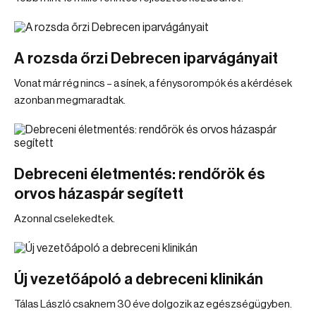
A rozsda őrzi Debrecen iparvágányait
Vonat már rég nincs – a sínek, a fénysorompók és a kérdések
azonban megmaradtak.
Debreceni életmentés: rendőrök és
orvos házaspár segített
Azonnal cselekedtek.
Új vezetőápoló a debreceni klinikán
Tálas László csaknem 30 éve dolgozik az egészségügyben.