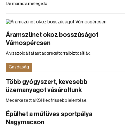
De marad a meleg idő.
Áramszünet okoz bosszúságot
Vámospércsen
A vízszolgáltatást aggregátorral biztosítják.
Gazdaság
Több gyógyszert, kevesebb
üzemanyagot vásároltunk
Megérkezett a KSH legfrissebb jelentése.
Épülhet a műfüves sportpálya
Nagymacson