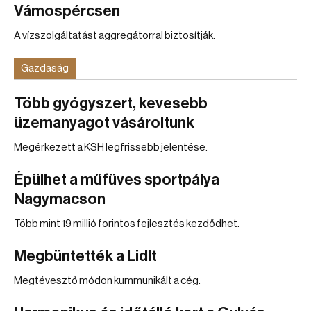
Vámospércsen
A vízszolgáltatást aggregátorral biztosítják.
Gazdaság
Több gyógyszert, kevesebb
üzemanyagot vásároltunk
Megérkezett a KSH legfrissebb jelentése.
Épülhet a műfüves sportpálya
Nagymacson
Több mint 19 millió forintos fejlesztés kezdődhet.
Megbüntették a Lidlt
Megtévesztő módon kummunikált a cég.