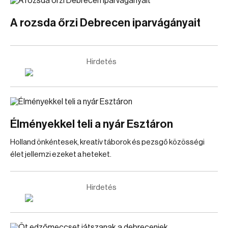
A rozsda őrzi Debrecen iparvágányait
Hirdetés
Élményekkel teli a nyár Esztáron
Holland önkéntesek, kreatív táborok és pezsgő közösségi
élet jellemzi ezeket a heteket.
Hirdetés