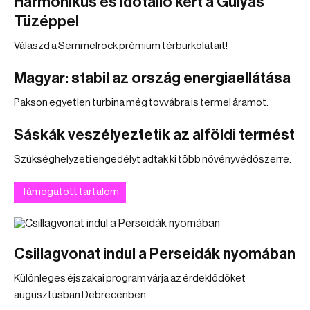
Harmonikus és időtálló kert a Gulyás
Tüzéppel
Válaszd a Semmelrock prémium térburkolatait!
Magyar: stabil az ország energiaellátása
Pakson egyetlen turbina még tovvábra is termel áramot.
Sáskák veszélyeztetik az alföldi termést
Szükséghelyzeti engedélyt adtak ki több növényvédőszerre.
Támogatott tartalom
Csillagvonat indul a Perseidák nyomában
Különleges éjszakai program várja az érdeklődőket
augusztusban Debrecenben.