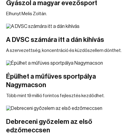
Gyászol a magyar evezősport
Elhunyt Melis Zoltán.
A DVSC számára itt a dán kihívás
A szervezettség, koncentráció és küzdőszellem dönthet.
Épülhet a műfüves sportpálya
Nagymacson
Több mint 19 millió forintos fejlesztés kezdődhet.
Debreceni győzelem az első
edzőmeccsen