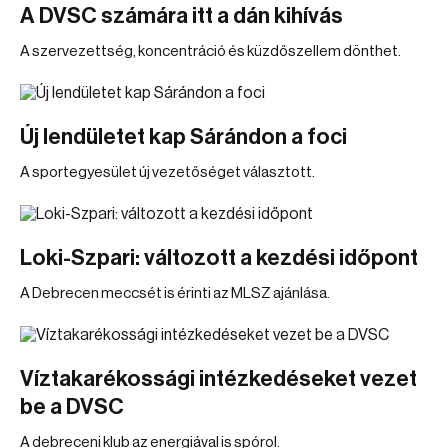
A DVSC számára itt a dán kihívás
A szervezettség, koncentráció és küzdőszellem dönthet.
Új lendületet kap Sárándon a foci
A sportegyesület új vezetőséget választott.
Loki-Szpari: változott a kezdési időpont
A Debrecen meccsét is érinti az MLSZ ajánlása.
Víztakarékossági intézkedéseket vezet
be a DVSC
A debreceni klub az energiával is spórol.