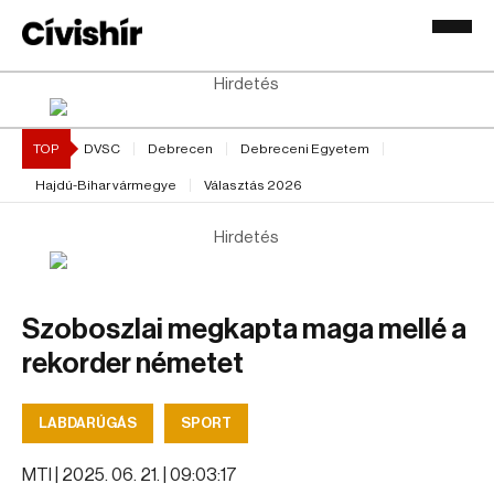
Hirdetés
TOP
DVSC
Debrecen
Debreceni Egyetem
Hajdú-Bihar vármegye
Választás 2026
Hirdetés
Szoboszlai megkapta maga mellé a
rekorder németet
LABDARÚGÁS
SPORT
MTI |
2025. 06. 21. | 09:03:17