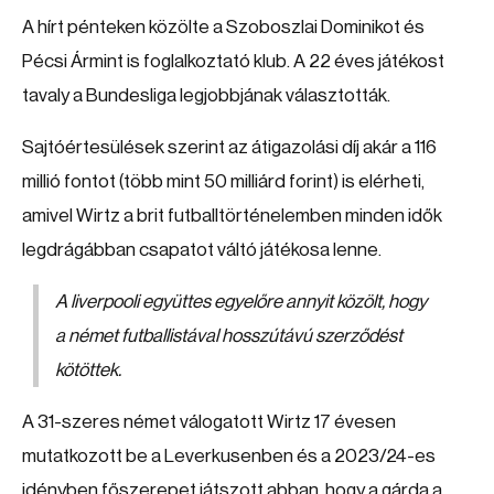
A hírt pénteken közölte a Szoboszlai Dominikot és
Pécsi Ármint is foglalkoztató klub. A 22 éves játékost
tavaly a Bundesliga legjobbjának választották.
Sajtóértesülések szerint az átigazolási díj akár a 116
millió fontot (több mint 50 milliárd forint) is elérheti,
amivel Wirtz a brit futballtörténelemben minden idők
legdrágábban csapatot váltó játékosa lenne.
A liverpooli együttes egyelőre annyit közölt, hogy
a német futballistával hosszútávú szerződést
kötöttek.
A 31-szeres német válogatott Wirtz 17 évesen
mutatkozott be a Leverkusenben és a 2023/24-es
idényben főszerepet játszott abban, hogy a gárda a