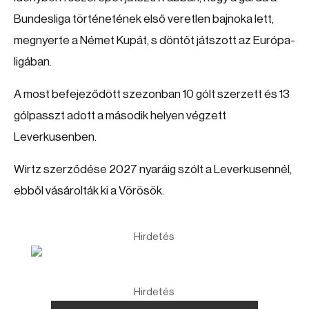
Bundesliga történetének első veretlen bajnoka lett,
megnyerte a Német Kupát, s döntőt játszott az Európa-
ligában.
A most befejeződött szezonban 10 gólt szerzett és 13
gólpasszt adott a második helyen végzett
Leverkusenben.
Wirtz szerződése 2027 nyaráig szólt a Leverkusennél,
ebből vásárolták ki a Vörösök.
Hirdetés
Hirdetés