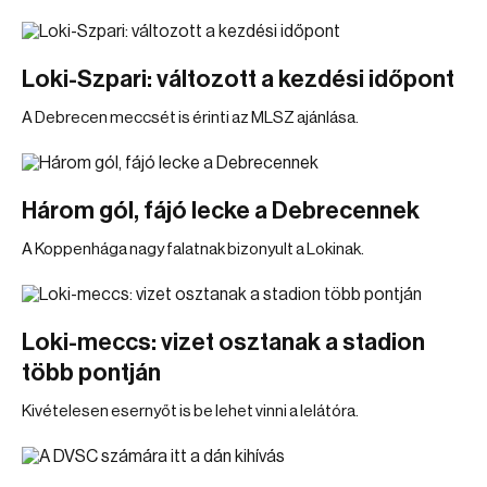
Loki-Szpari: változott a kezdési időpont
A Debrecen meccsét is érinti az MLSZ ajánlása.
Három gól, fájó lecke a Debrecennek
A Koppenhága nagy falatnak bizonyult a Lokinak.
Loki-meccs: vizet osztanak a stadion
több pontján
Kivételesen esernyőt is be lehet vinni a lelátóra.