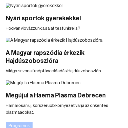
Nyári sportok gyerekekkel
Hogyan vigyázzunk a saját testünkre is?
A Magyar rapszódia érkezik
Hajdúszoboszlóra
Világszínvonalú néptáncelőadás Hajdúszoboszlón.
Megújul a Haema Plasma Debrecen
Hamarosan új, korszerűbb környezet várja az önkéntes
plazmaadókat.
Programok