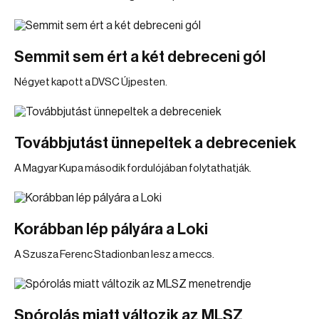
Semmit sem ért a két debreceni gól
Négyet kapott a DVSC Újpesten.
Továbbjutást ünnepeltek a debreceniek
A Magyar Kupa második fordulójában folytathatják.
Korábban lép pályára a Loki
A Szusza Ferenc Stadionban lesz a meccs.
Spórolás miatt változik az MLSZ