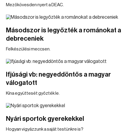
Mezőkövesden nyert a DEAC.
Másodszor is legyőzték a románokat a
debreceniek
Felkészülési meccsen.
Ifjúsági vb: negyeddöntős a magyar
válogatott
Kína együttesét győzték le.
Nyári sportok gyerekekkel
Hogyan vigyázzunk a saját testünkre is?