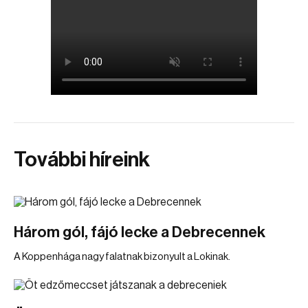
További híreink
Három gól, fájó lecke a Debrecennek
A Koppenhága nagy falatnak bizonyult a Lokinak.