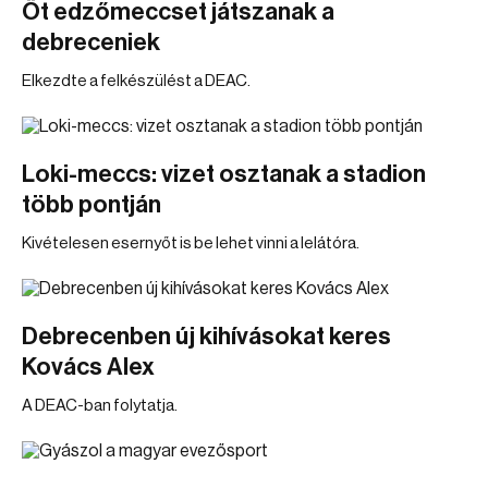
Öt edzőmeccset játszanak a
debreceniek
Elkezdte a felkészülést a DEAC.
Loki-meccs: vizet osztanak a stadion
több pontján
Kivételesen esernyőt is be lehet vinni a lelátóra.
Debrecenben új kihívásokat keres
Kovács Alex
A DEAC-ban folytatja.