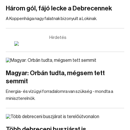
Három gól, fájó lecke a Debrecennek
A Koppenhága nagy falatnak bizonyult a Lokinak.
Hirdetés
Magyar: Orbán tudta, mégsem tett
semmit
Energia- és vízügyi forradalomra van szükség - mondta a
miniszterelnök.
Több debreceni buszjárat is