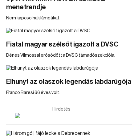
menetrendje
Nem kapcsolnak lámpákat.
Fiatal magyar szélsőt igazolt a DVSC
Dénes Vilmossal erősödött a DVSC támadószekciója.
Elhunyt az olaszok legendás labdarúgója
Franco Baresi 66 éves volt.
Hirdetés