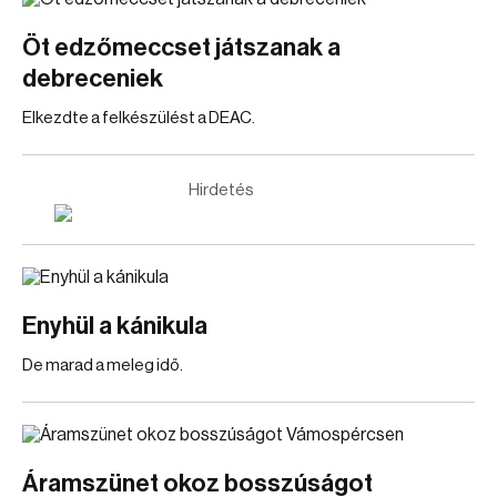
Öt edzőmeccset játszanak a
debreceniek
Elkezdte a felkészülést a DEAC.
Hirdetés
Enyhül a kánikula
De marad a meleg idő.
Áramszünet okoz bosszúságot