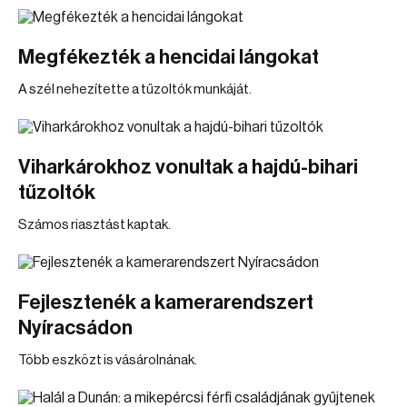
Megfékezték a hencidai lángokat
A szél nehezítette a tűzoltók munkáját.
Viharkárokhoz vonultak a hajdú-bihari
tűzoltók
Számos riasztást kaptak.
Fejlesztenék a kamerarendszert
Nyíracsádon
Több eszközt is vásárolnának.