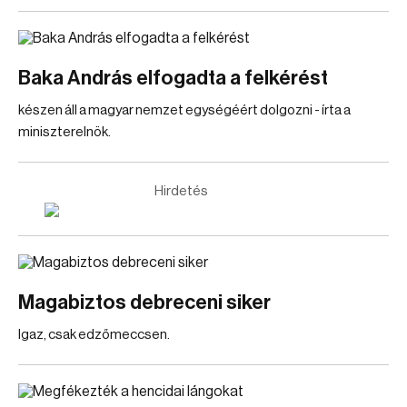
Baka András elfogadta a felkérést
készen áll a magyar nemzet egységéért dolgozni - írta a
miniszterelnök.
Hirdetés
Magabiztos debreceni siker
Igaz, csak edzőmeccsen.