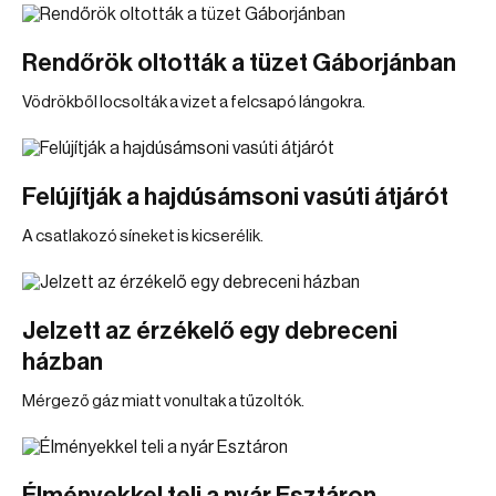
Rendőrök oltották a tüzet Gáborjánban
Vödrökből locsolták a vizet a felcsapó lángokra.
Felújítják a hajdúsámsoni vasúti átjárót
A csatlakozó síneket is kicserélik.
Jelzett az érzékelő egy debreceni
házban
Mérgező gáz miatt vonultak a tűzoltók.