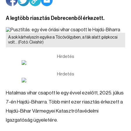
A legtöbb riasztás Debrecenből érkezett.
A sok kárhelyszín egyike a Tócóvölgyben, a fák alatt gépkocsi
volt…
(Fotó: Cívishír)
Hirdetés
Hirdetés
Hatalmas vihar csapott le egy évvel ezelőtt, 2025. július
7-én Hajdú-Biharra. Több mint ezer riasztás érkezett a
Hajdú-Bihar Vármegyei Katasztrófavédelmi
Igazgatóság ügyeletére.