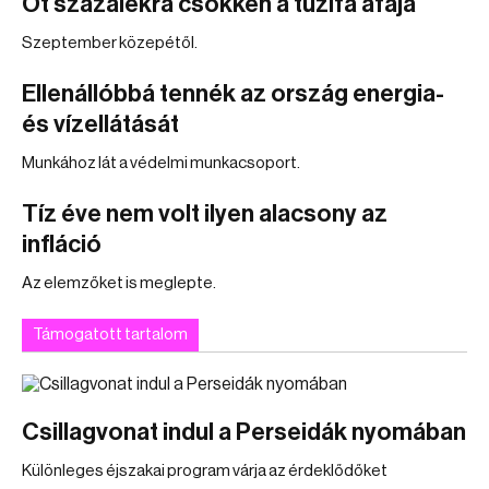
Öt százalékra csökken a tűzifa áfája
Szeptember közepétől.
Ellenállóbbá tennék az ország energia-
és vízellátását
Munkához lát a védelmi munkacsoport.
Tíz éve nem volt ilyen alacsony az
infláció
Az elemzőket is meglepte.
Támogatott tartalom
Csillagvonat indul a Perseidák nyomában
Különleges éjszakai program várja az érdeklődőket