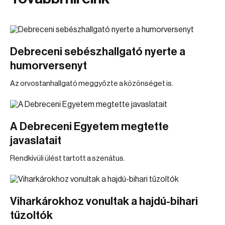
Debreceni sebészhallgató nyerte a
humorversenyt
Az orvostanhallgató meggyőzte a közönséget is.
A Debreceni Egyetem megtette
javaslatait
Rendkívüli ülést tartott a szenátus.
Viharkárokhoz vonultak a hajdú-bihari
tűzoltók