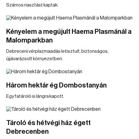
Számos riasztást kaptak.
Kényelem a megújult Haema Plasmánál a
Malomparkban
Debreceni vérplazmaadás letisztult, biztonságos,
újjávarázsolt környezetben.
Három hektár ég Dombostanyán
Egy fatároló is lángra kapott.
Tároló és hétvégi ház égett
Debrecenben