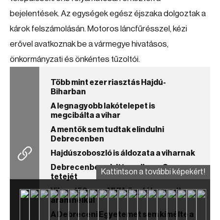
bejelentések. Az egységek egész éjszaka dolgoztak a
károk felszámolásán. Motoros láncfűrésszel, kézi
erővel avatkoznak be a vármegye hivatásos,
önkormányzati és önkéntes tűzoltói.
Több mint ezer riasztás Hajdú-
Biharban
A legnagyobb lakótelepet is
megcibálta a vihar
A mentők sem tudtak elindulni
Debrecenben
Hajdúszoboszló is áldozata a viharnak
Debrecenben elvitte a vihar a Spar
Kattintson a további képekért!
tetejét
Vihar: 150 ezer MVM-ügyfél maradt
áram nélkül
A Debreceni Egyetemet sem kímélte a