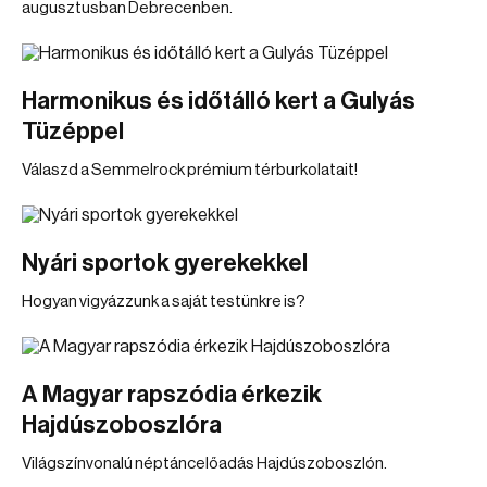
augusztusban Debrecenben.
Harmonikus és időtálló kert a Gulyás
Tüzéppel
Válaszd a Semmelrock prémium térburkolatait!
Nyári sportok gyerekekkel
Hogyan vigyázzunk a saját testünkre is?
A Magyar rapszódia érkezik
Hajdúszoboszlóra
Világszínvonalú néptáncelőadás Hajdúszoboszlón.