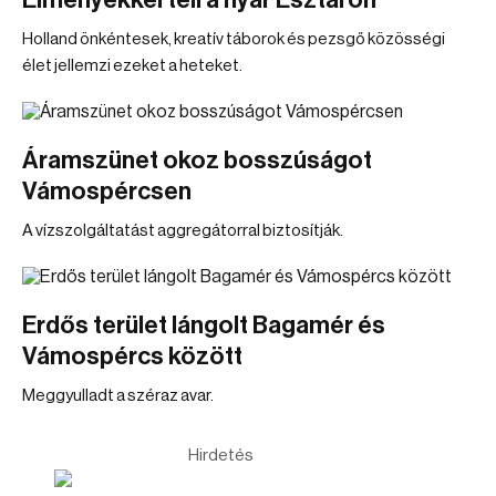
Élményekkel teli a nyár Esztáron
Holland önkéntesek, kreatív táborok és pezsgő közösségi
élet jellemzi ezeket a heteket.
Áramszünet okoz bosszúságot
Vámospércsen
A vízszolgáltatást aggregátorral biztosítják.
Erdős terület lángolt Bagamér és
Vámospércs között
Meggyulladt a széraz avar.
Hirdetés