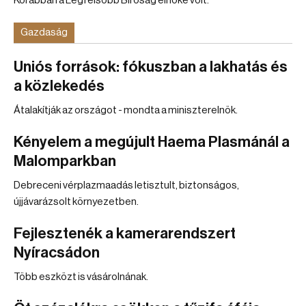
Korábban a Legfelsőbb Bíróság elnöke volt.
Gazdaság
Uniós források: fókuszban a lakhatás és
a közlekedés
Átalakítják az országot - mondta a miniszterelnök.
Kényelem a megújult Haema Plasmánál a
Malomparkban
Debreceni vérplazmaadás letisztult, biztonságos,
újjávarázsolt környezetben.
Fejlesztenék a kamerarendszert
Nyíracsádon
Több eszközt is vásárolnának.