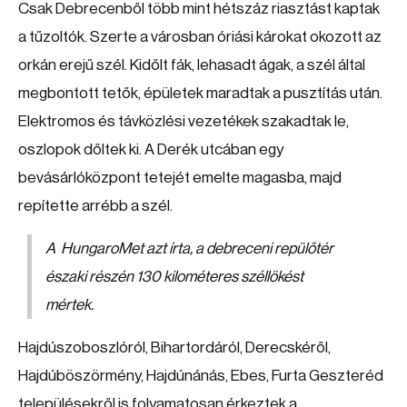
Csak Debrecenből több mint hétszáz riasztást kaptak
a tűzoltók. Szerte a városban óriási károkat okozott az
orkán erejű szél. Kidőlt fák, lehasadt ágak, a szél által
megbontott tetők, épületek maradtak a pusztítás után.
Elektromos és távközlési vezetékek szakadtak le,
oszlopok dőltek ki. A Derék utcában egy
bevásárlóközpont tetejét emelte magasba, majd
repítette arrébb a szél.
A HungaroMet azt írta, a debreceni repülőtér
északi részén 130 kilométeres széllökést
mértek.
Hajdúszoboszlóról, Bihartordáról, Derecskéről,
Hajdúböszörmény, Hajdúnánás, Ebes, Furta Geszteréd
településekről is folyamatosan érkeztek a