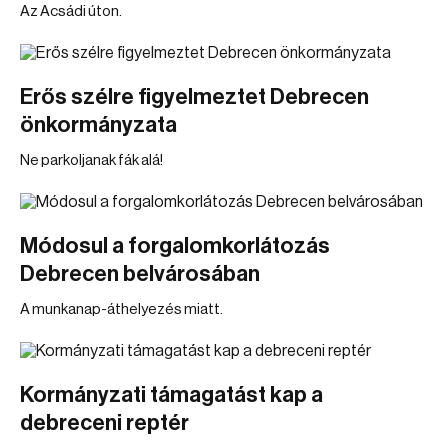
Az Acsádi úton.
Erős szélre figyelmeztet Debrecen
önkormányzata
Ne parkoljanak fák alá!
Módosul a forgalomkorlátozás
Debrecen belvárosában
A munkanap-áthelyezés miatt.
Kormányzati támagatást kap a
debreceni reptér