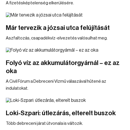
A fizetésképtelenség elkerülésére.
Már tervezik a józsai utca felújítását
Aszfaltozás, csapadékvíz-elvezetés valósulhat meg.
Folyó víz az akkumulátorgyárnál – ez az
oka
A Civil Fórum a Debreceni Vízmű válaszával hűtené az
indulatokat.
Loki-Szpari: útlezárás, elterelt buszok
Több debreceni járat útvonala is változik.