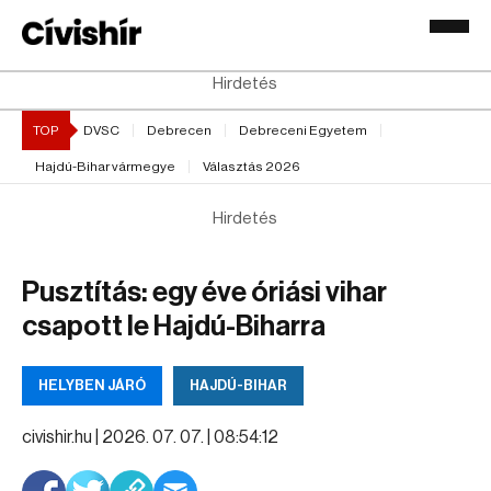
Hirdetés
TOP
DVSC
Debrecen
Debreceni Egyetem
Hajdú-Bihar vármegye
Választás 2026
Hirdetés
Pusztítás: egy éve óriási vihar
csapott le Hajdú-Biharra
HELYBEN JÁRÓ
HAJDÚ-BIHAR
civishir.hu |
2026. 07. 07. | 08:54:12