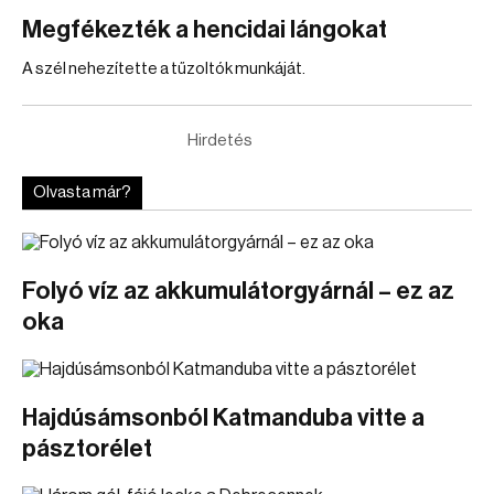
Megfékezték a hencidai lángokat
A szél nehezítette a tűzoltók munkáját.
Hirdetés
Olvasta már?
Folyó víz az akkumulátorgyárnál – ez az
oka
Hajdúsámsonból Katmanduba vitte a
pásztorélet