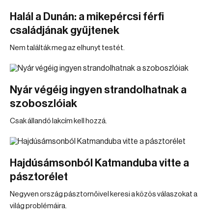
Halál a Dunán: a mikepércsi férfi
családjának gyűjtenek
Nem találták meg az elhunyt testét.
Nyár végéig ingyen strandolhatnak a
szoboszlóiak
Csak állandó lakcím kell hozzá.
Hajdúsámsonból Katmanduba vitte a
pásztorélet
Negyven ország pásztornőivel keresi a közös válaszokat a
világ problémáira.