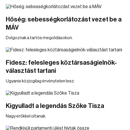
Hőség: sebességkorlátozást vezet be a
MÁV
Dolgoznak a tartós megoldásokon.
Fidesz: felesleges köztársaságielnök-
választást tartani
Ugyanis közjogilag érvénytelen lesz.
Kigyulladt a legendás Szőke Tisza
Nagy erőkkel oltanak.