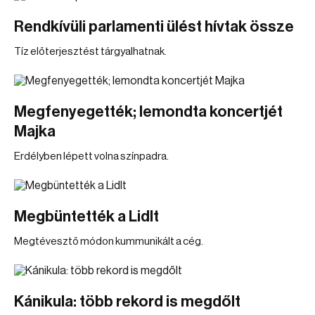
Rendkívüli parlamenti ülést hívtak össze
Tíz előterjesztést tárgyalhatnak.
Megfenyegették; lemondta koncertjét
Majka
Erdélyben lépett volna színpadra.
Megbüntették a Lidlt
Megtévesztő módon kummunikált a cég.
Kánikula: több rekord is megdőlt