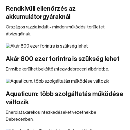
Rendkívüli ellenőrzés az
akkumulátorgyáraknál
Országos razzia indult – minden működési területet
átvizsgálnak.
Akár 800 ezer forintra is szükség lehet
Ennyibe kerülhet beköltözni egy debreceni albérletbe.
Aquaticum: több szolgáltatás működése
változik
Energiatakarékos intézkedéseket vezetnek be
Debrecenben.