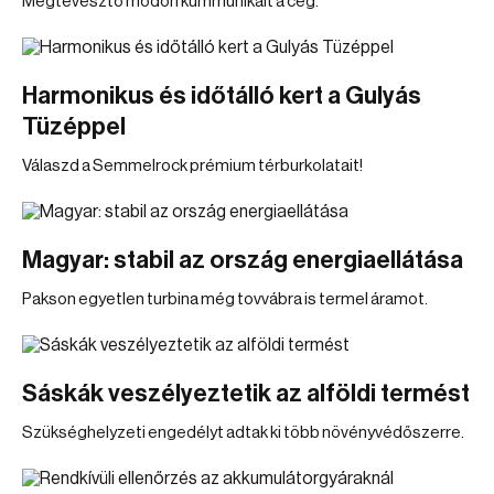
Megtévesztő módon kummunikált a cég.
Harmonikus és időtálló kert a Gulyás
Tüzéppel
Válaszd a Semmelrock prémium térburkolatait!
Magyar: stabil az ország energiaellátása
Pakson egyetlen turbina még tovvábra is termel áramot.
Sáskák veszélyeztetik az alföldi termést
Szükséghelyzeti engedélyt adtak ki több növényvédőszerre.