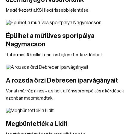
Megérkezett a KSH legfrissebb jelentése.
Épülhet a műfüves sportpálya
Nagymacson
Több mint 19 millió forintos fejlesztés kezdődhet.
A rozsda őrzi Debrecen iparvágányait
Vonat már rég nincs – a sínek, a fénysorompók és a kérdések
azonban megmaradtak.
Megbüntették a Lidlt