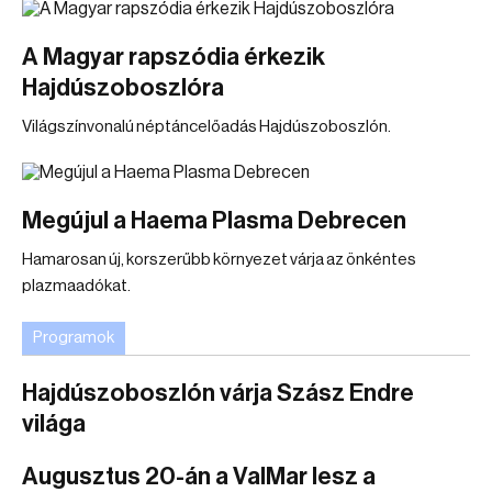
A Magyar rapszódia érkezik
Hajdúszoboszlóra
Világszínvonalú néptáncelőadás Hajdúszoboszlón.
Megújul a Haema Plasma Debrecen
Hamarosan új, korszerűbb környezet várja az önkéntes
plazmaadókat.
Programok
Hajdúszoboszlón várja Szász Endre
világa
Augusztus 20-án a ValMar lesz a