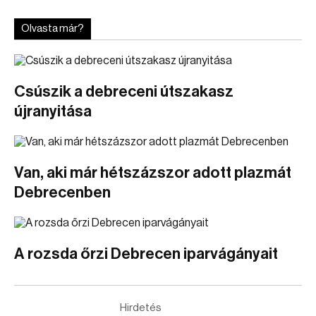
Olvasta már?
Csúszik a debreceni útszakasz
újranyitása
Van, aki már hétszázszor adott plazmát
Debrecenben
A rozsda őrzi Debrecen iparvágányait
Hirdetés