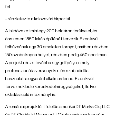
fel
- részletezte a kolozsvári hírportál.
A lakóövezet mintegy 200 hektáron terülne el, és
összesen 1850 lakás építését tervezik. Ezen kívül
felhúznának egy 30 emeletes tornyot, amiben részben
150 szoba kapna helyet, részben pedig 450 apartman.
A projekt része továbbá egy golfpálya, amely
professzionális versenyekre és szabadidős
használatra egyaránt alkalmas lenne. Ezen kívül
terveznek bele kereskedelmi egységeket, illetve
oktatási célú intézményt is.
A romániai projektért felelős amerikai DT Marks Cluj LLC
és DT Cluj Hotel Manager LLC kolozsvári partnercége,