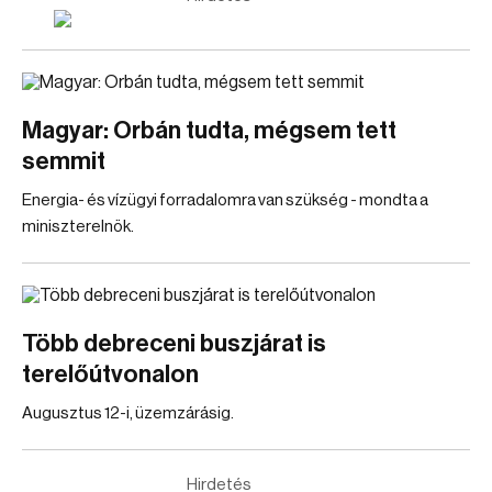
Magyar: Orbán tudta, mégsem tett
semmit
Energia- és vízügyi forradalomra van szükség - mondta a
miniszterelnök.
Több debreceni buszjárat is
terelőútvonalon
Augusztus 12-i, üzemzárásig.
Hirdetés