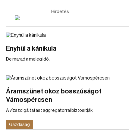
Hirdetés
Enyhül a kánikula
De marad a meleg idő.
Áramszünet okoz bosszúságot
Vámospércsen
A vízszolgáltatást aggregátorral biztosítják.
Gazdaság