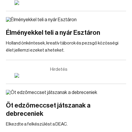
Élményekkel teli a nyár Esztáron
Holland önkéntesek, kreatív táborok és pezsgő közösségi
élet jellemzi ezeket a heteket.
Hirdetés
Öt edzőmeccset játszanak a
debreceniek
Elkezdte a felkészülést a DEAC.