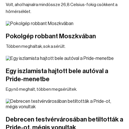
Volt, ahol hajnalra mindössze 26,8 Celsius-fokig csökkent a
hőmérséklet.
Pokolgép robbant Moszkvában
Többen meghaltak; sok a sérült.
Egy iszlamista hajtott bele autóval a
Pride-menetbe
Egy nő meghalt, többen megsérültek.
Debrecen testvérvárosában betiltották a
Pride-ot, mégis vonultak