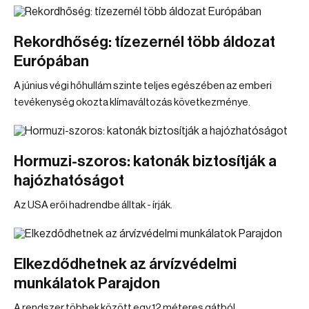
Rekordhőség: tízezernél több áldozat
Európában
A június végi hőhullám szinte teljes egészében az emberi
tevékenység okozta klímaváltozás következménye.
Hormuzi-szoros: katonák biztosítják a
hajózhatóságot
Az USA erői hadrendbe álltak - írják.
Elkezdődhetnek az árvízvédelmi
munkálatok Parajdon
A rendszer többek között egy 12 méteres gátból,