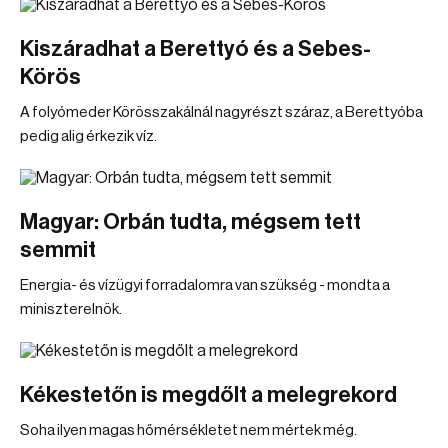
Kiszáradhat a Berettyó és a Sebes-
Körös
A folyómeder Körösszakálnál nagyrészt száraz, a Berettyóba
pedig alig érkezik víz.
Magyar: Orbán tudta, mégsem tett
semmit
Energia- és vízügyi forradalomra van szükség - mondta a
miniszterelnök.
Kékestetőn is megdőlt a melegrekord
Soha ilyen magas hőmérsékletet nem mértek még.