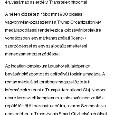
én, vasárnap az erdélyi Transtelex hírportál.
A héten közzétett, több mint 900 oldalas
vagyonnyilatkozat szerint a Trump Organization két
megállapodással rendelkezik a kolozsvári projektre
vonatkozóan: egy márkahasználati (licenc-)
szerződéssel és egy szállodaüzemeltetési
menedzsmentszerződéssel.
Az ingatlankomplexum luxushotelt, lakóparkot,
bevásárlóközpontot és golfpályát foglalna magába. A
román média által korábban megszellőztetett
információk szerint a Trump International Cluj-Napoca
névre keresztelt komplexum a kolozsvári nemzetközi
repülőtértől öt percnyi autóútra, a város Szamosfalva
negyedében, a Transylvania Smart City helyén épülhet