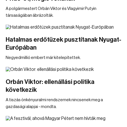
A polgármestert Orbán Viktor és Vlagyimir Putyin
társaságában ábrázolták.
Hatalmas erdőtüzek pusztítanak Nyugat-
Európában
Negyedmillió embert már kitelepítettek.
Orbán Viktor: ellenállási politika
következik
A tiszás önkényuralmi rendszernek nincsenek meg a
gazdasági alapjai - mondta.