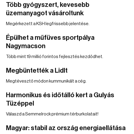
Több gyógyszert, kevesebb
üzemanyagot vásároltunk
Megérkezett a KSH legfrissebb jelentése.
Épülhet a műfüves sportpálya
Nagymacson
Több mint 19 millió forintos fejlesztés kezdődhet.
Megbüntették a Lidlt
Megtévesztő módon kummunikált a cég.
Harmonikus és időtálló kert a Gulyás
Tüzéppel
Válaszd a Semmelrock prémium térburkolatait!
Magyar: stabil az ország energiaellátása