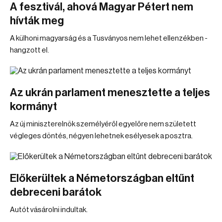
A fesztivál, ahová Magyar Pétert nem
hívták meg
A külhoni magyarság és a Tusványos nem lehet ellenzékben -
hangzott el.
Az ukrán parlament menesztette a teljes
kormányt
Az új miniszterelnök személyéről egyelőre nem született
végleges döntés, négyen lehetnek esélyesek a posztra.
Előkerültek a Németországban eltűnt
debreceni barátok
Autót vásárolni indultak.