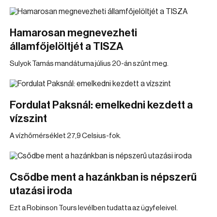
Hamarosan megnevezheti
államfőjelöltjét a TISZA
Sulyok Tamás mandátuma július 20-án szűnt meg.
Fordulat Paksnál: emelkedni kezdett a
vízszint
A vízhőmérséklet 27,9 Celsius-fok.
Csődbe ment a hazánkban is népszerű
utazási iroda
Ezt a Robinson Tours levélben tudatta az ügyfeleivel.