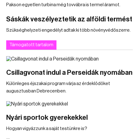
Pakson egyetlen turbina még tovvábra is termel áramot.
Sáskák veszélyeztetik az alföldi termést
Szükséghelyzeti engedélyt adtak ki több növényvédőszerre.
Támogatott tartalom
Csillagvonat indul a Perseidák nyomában
Különleges éjszakai program várja az érdeklődőket
augusztusban Debrecenben.
Nyári sportok gyerekekkel
Hogyan vigyázzunk a saját testünkre is?