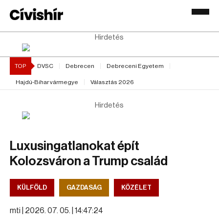
Hirdetés
TOP
DVSC
Debrecen
Debreceni Egyetem
Hajdú-Bihar vármegye
Választás 2026
Hirdetés
Luxusingatlanokat épít
Kolozsváron a Trump család
KÜLFÖLD
GAZDASÁG
KÖZÉLET
mti |
2026. 07. 05. | 14:47:24