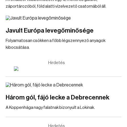
záportározóból, föld alatti vízelvezető csatornából áll.
Javult Európa levegőminősége
Folyamatosan csökken a főbb légszennyező anyagok
kibocsátása.
Hirdetés
Három gól, fájó lecke a Debrecennek
A Koppenhága nagy falatnak bizonyult a Lokinak.
Hirdetés