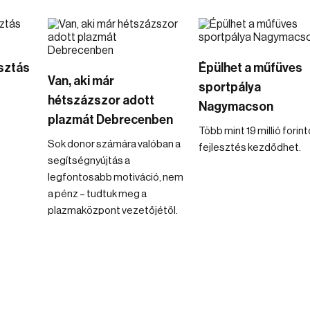
osztás
Épülhet a műfüves
Van, aki már
sportpálya
hétszázszor adott
Nagymacson
plazmát Debrecenben
Több mint 19 millió forin
Sok donor számára valóban a
fejlesztés kezdődhet.
segítségnyújtás a
legfontosabb motiváció, nem
a pénz – tudtuk meg a
plazmaközpont vezetőjétől.