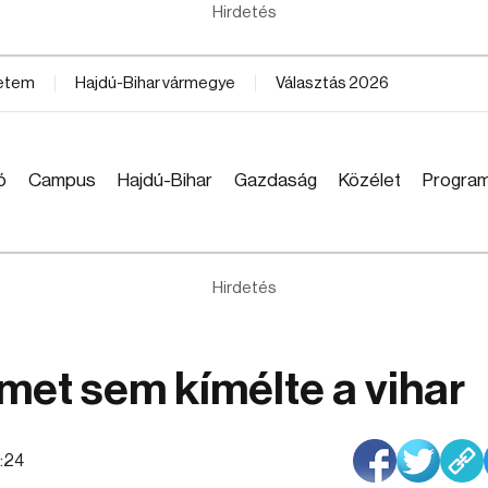
Hirdetés
yetem
Hajdú-Bihar vármegye
Választás 2026
ó
Campus
Hajdú-Bihar
Gazdaság
Közélet
Progra
Hirdetés
met sem kímélte a vihar
8:24