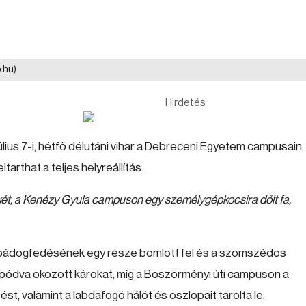
.hu)
Hirdetés
lius 7-i, hétfő délutáni vihar a Debreceni Egyetem campusain.
tarthat a teljes helyreállítás.
t, a Kenézy Gyula campuson egy személygépkocsira dőlt fa,
bádogfedésének egy része bomlott fel és a szomszédos
pódva okozott károkat, míg a Böszörményi úti campuson a
st, valamint a labdafogó hálót és oszlopait tarolta le.