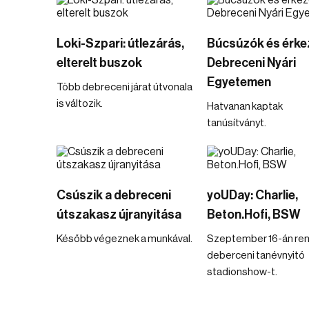
Loki-Szpari: útlezárás,
Búcsúzók és érke
elterelt buszok
Debreceni Nyári
Egyetemen
Több debreceni járat útvonala
is változik.
Hatvanan kaptak
tanúsítványt.
Csúszik a debreceni
yoUDay: Charlie,
útszakasz újranyitása
Beton.Hofi, BSW
Később végeznek a munkával.
Szeptember 16-án ren
deberceni tanévnyitó
stadionshow-t.