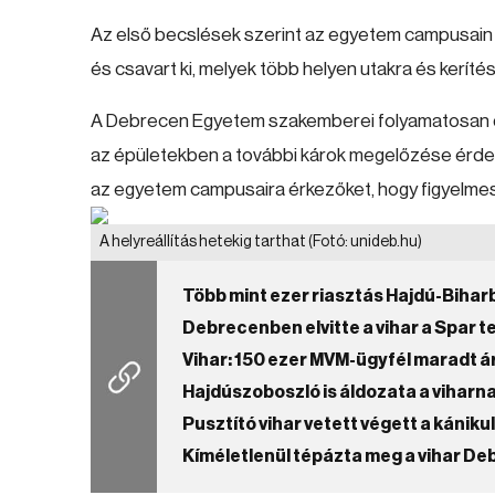
Az első becslések szerint az egyetem campusain a
és csavart ki, melyek több helyen utakra és keríté
A Debrecen Egyetem szakemberei folyamatosan dol
az épületekben a további károk megelőzése érdekében
az egyetem campusaira érkezőket, hogy figyelme
A helyreállítás hetekig tarthat
(Fotó: unideb.hu)
Több mint ezer riasztás Hajdú-Bihar
Debrecenben elvitte a vihar a Spar t
Vihar: 150 ezer MVM-ügyfél maradt á
Hajdúszoboszló is áldozata a viharn
Pusztító vihar vetett végett a kánik
Kíméletlenül tépázta meg a vihar D