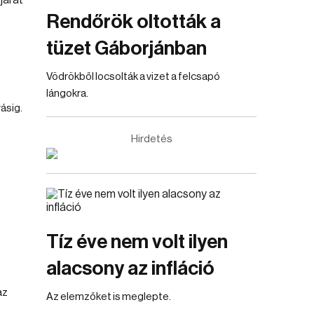
Rendőrök oltották a
tüzet Gáborjánban
Vödrökből locsolták a vizet a felcsapó
lángokra.
ásig.
Hirdetés
Tíz éve nem volt ilyen
alacsony az infláció
az
Az elemzőket is meglepte.