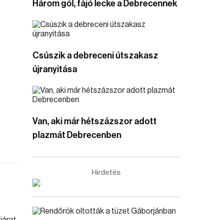
Három gól, fájó lecke a Debrecennek
Csúszik a debreceni útszakasz
újranyitása
Van, aki már hétszázszor adott
plazmát Debrecenben
Hirdetés