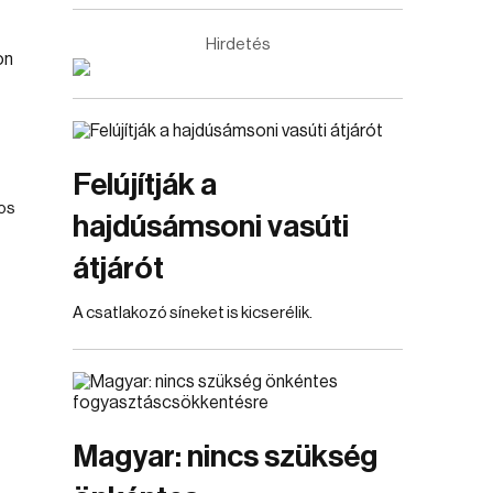
Hirdetés
Felújítják a
tos
hajdúsámsoni vasúti
átjárót
A csatlakozó síneket is kicserélik.
Magyar: nincs szükség