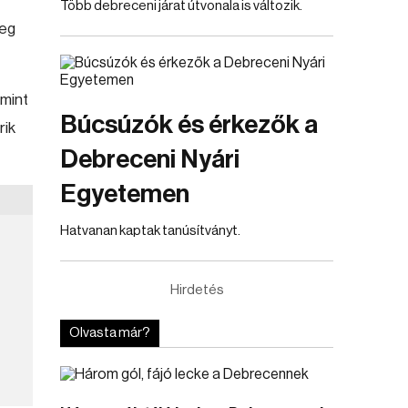
Több debreceni járat útvonala is változik.
meg
mint
Búcsúzók és érkezők a
rik
Debreceni Nyári
Egyetemen
Hatvanan kaptak tanúsítványt.
Hirdetés
Olvasta már?