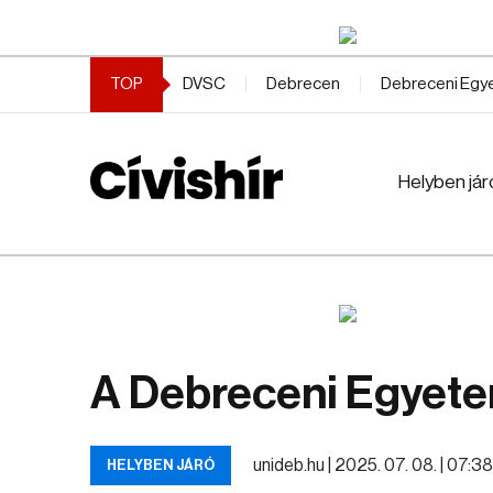
TOP
DVSC
Debrecen
Debreceni Eg
Helyben jár
A Debreceni Egyete
unideb.hu |
2025. 07. 08. | 07:3
HELYBEN JÁRÓ