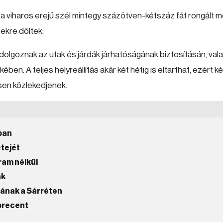
 viharos erejű szél mintegy százötven-kétszáz fát rongált 
sekre dőltek.
goznak az utak és járdák járhatóságának biztosításán, vala
. A teljes helyreállítás akár két hétig is eltarthat, ezért ké
sen közlekedjenek.
ban
etejét
ram nélkül
ak
ulának a Sárréten
ebrecent