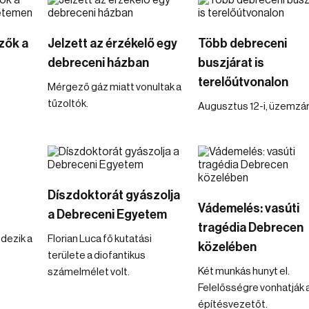
zők a
Jelzett az érzékelő egy
Több debreceni
debreceni házban
buszjárat is
terelőútvonalon
Mérgező gáz miatt vonultak a
tűzoltók.
Augusztus 12-i, üzemzár
Díszdoktorát gyászolja
Vádemelés: vasúti
a Debreceni Egyetem
tragédia Debrecen
dezik a
Florian Luca fő kutatási
közelében
területe a diofantikus
Két munkás hunyt el.
számelmélet volt.
Felelősségre vonhatják 
építésvezetőt.