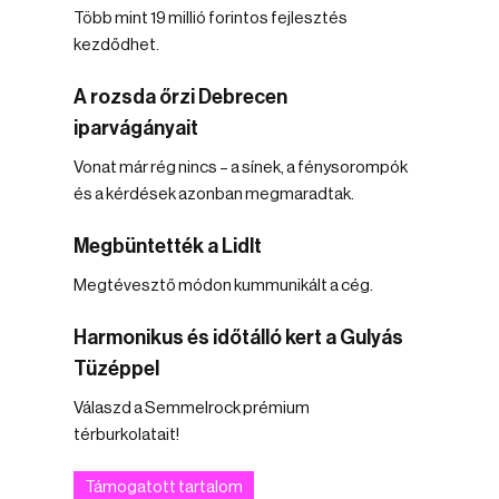
Több mint 19 millió forintos fejlesztés
kezdődhet.
A rozsda őrzi Debrecen
iparvágányait
Vonat már rég nincs – a sínek, a fénysorompók
és a kérdések azonban megmaradtak.
Megbüntették a Lidlt
Megtévesztő módon kummunikált a cég.
Harmonikus és időtálló kert a Gulyás
Tüzéppel
Válaszd a Semmelrock prémium
térburkolatait!
Támogatott tartalom