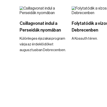
Csillagvonat indul a
Folytatódik a víz
Perseidák nyomában
Debrecenben
Különleges éjszakai program
A Kossuth téren.
várja az érdeklődőket
augusztusban Debrecenben.