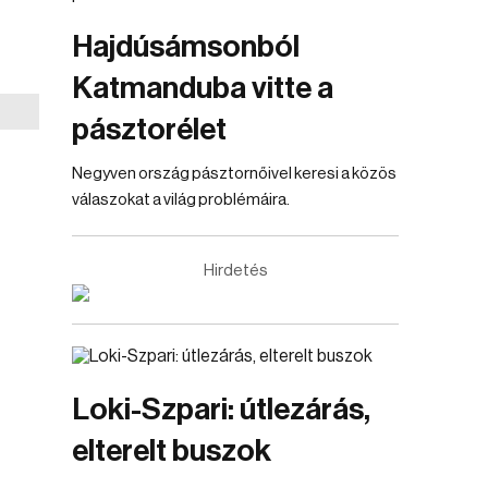
Hajdúsámsonból
Katmanduba vitte a
pásztorélet
Negyven ország pásztornőivel keresi a közös
válaszokat a világ problémáira.
Hirdetés
Loki-Szpari: útlezárás,
elterelt buszok