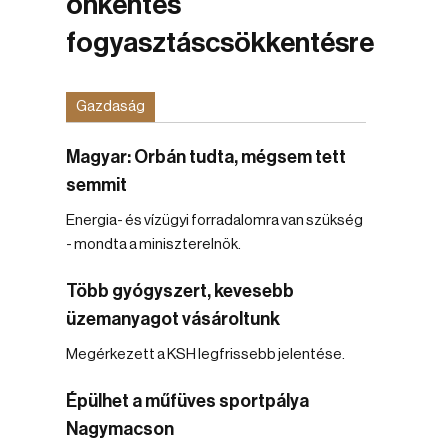
önkéntes
fogyasztáscsökkentésre
Gazdaság
Magyar: Orbán tudta, mégsem tett
semmit
Energia- és vízügyi forradalomra van szükség
- mondta a miniszterelnök.
Több gyógyszert, kevesebb
üzemanyagot vásároltunk
Megérkezett a KSH legfrissebb jelentése.
Épülhet a műfüves sportpálya
Nagymacson