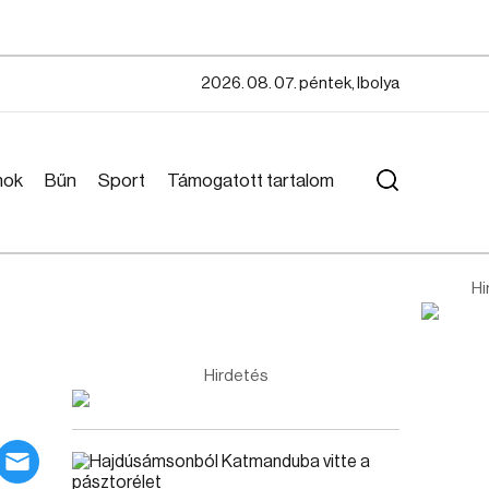
2026. 08. 07. péntek, Ibolya
mok
Bűn
Sport
Támogatott tartalom
Hi
Hirdetés