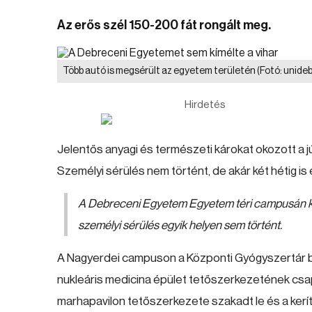
Az erős szél 150-200 fát rongált meg.
Több autó is megsérült az egyetem területén
(Fotó: unideb
Hirdetés
Jelentős anyagi és természeti károkat okozott a jú
Személyi sérülés nem történt, de akár két hétig is el
A Debreceni Egyetem Egyetem téri campusán ké
személyi sérülés egyik helyen sem történt.
A Nagyerdei campuson a Központi Gyógyszertár 
nukleáris medicina épület tetőszerkezetének csa
marhapavilon tetőszerkezete szakadt le és a keríté