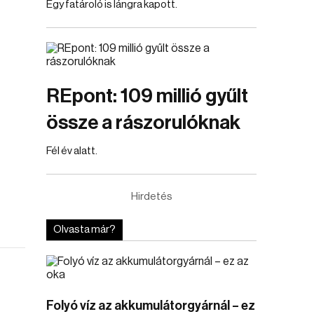
Egy fatároló is lángra kapott.
REpont: 109 millió gyűlt
össze a rászorulóknak
Fél év alatt.
Hirdetés
Olvasta már?
Folyó víz az akkumulátorgyárnál – ez