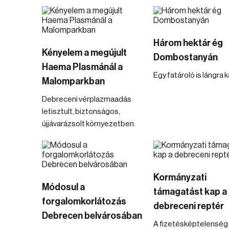
Három hektár ég
Kényelem a megújult
Dombostanyán
Haema Plasmánál a
Egy fatároló is lángra 
Malomparkban
Debreceni vérplazmaadás
letisztult, biztonságos,
újjávarázsolt környezetben.
Kormányzati
Módosul a
támagatást kap a
forgalomkorlátozás
debreceni reptér
Debrecen belvárosában
A fizetésképtelenség