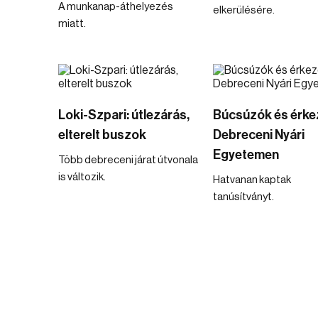
A munkanap-áthelyezés
elkerülésére.
miatt.
Loki-Szpari: útlezárás,
Búcsúzók és érke
elterelt buszok
Debreceni Nyári
Egyetemen
Több debreceni járat útvonala
is változik.
Hatvanan kaptak
tanúsítványt.