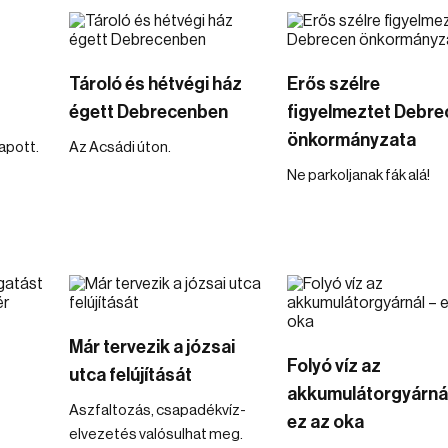
Tároló és hétvégi ház
Erős szélre
égett Debrecenben
figyelmeztet Debre
önkormányzata
kapott.
Az Acsádi úton.
Ne parkoljanak fák alá!
Már tervezik a józsai
Folyó víz az
utca felújítását
akkumulátorgyárnál
Aszfaltozás, csapadékvíz-
ez az oka
elvezetés valósulhat meg.