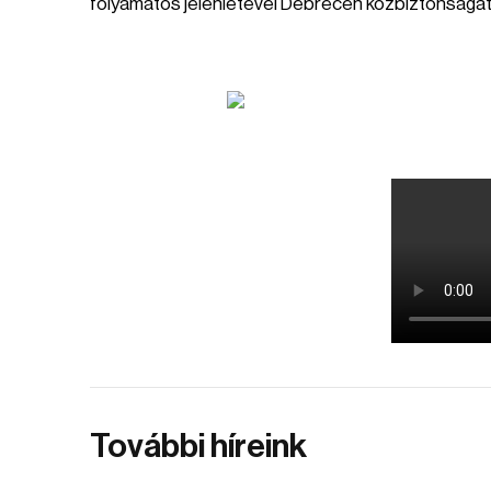
folyamatos jelenlétével Debrecen közbiztonságát
További híreink