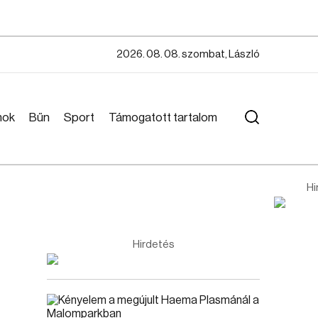
2026. 08. 08. szombat, László
mok
Bűn
Sport
Támogatott tartalom
Hi
Hirdetés