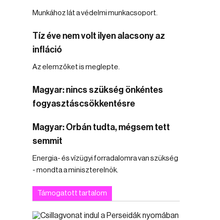
Munkához lát a védelmi munkacsoport.
Tíz éve nem volt ilyen alacsony az
infláció
Az elemzőket is meglepte.
Magyar: nincs szükség önkéntes
fogyasztáscsökkentésre
Magyar: Orbán tudta, mégsem tett
semmit
Energia- és vízügyi forradalomra van szükség
- mondta a miniszterelnök.
Támogatott tartalom