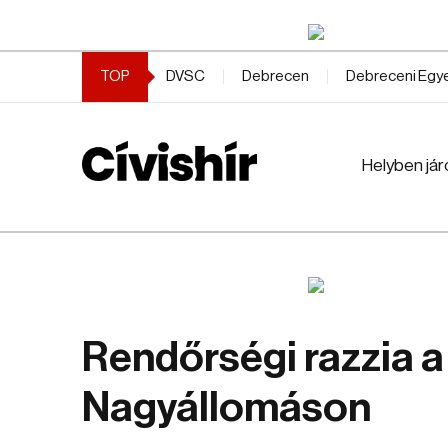
TOP
DVSC
Debrecen
Debreceni Eg
Helyben jár
Rendőrségi razzia a
Nagyállomáson