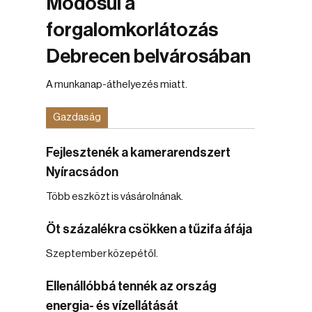
Módosul a
forgalomkorlátozás
Debrecen belvárosában
A munkanap-áthelyezés miatt.
Gazdaság
Fejlesztenék a kamerarendszert
Nyíracsádon
Több eszközt is vásárolnának.
Öt százalékra csökken a tűzifa áfája
Szeptember közepétől.
Ellenállóbbá tennék az ország
energia- és vízellátását