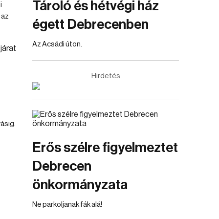
Tároló és hétvégi ház
i
 az
égett Debrecenben
Az Acsádi úton.
Hirdetés
ásig.
Erős szélre figyelmeztet
Debrecen
önkormányzata
Ne parkoljanak fák alá!