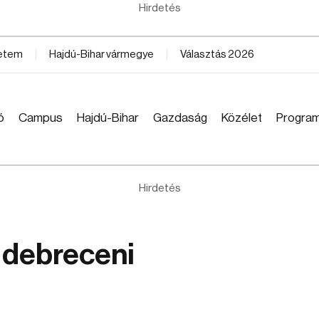
Hirdetés
yetem
Hajdú-Bihar vármegye
Választás 2026
ó
Campus
Hajdú-Bihar
Gazdaság
Közélet
Progra
Hirdetés
 debreceni