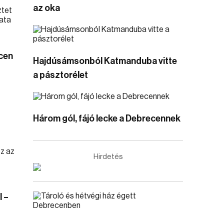
az oka
cen
Hajdúsámsonból Katmanduba vitte
a pásztorélet
Három gól, fájó lecke a Debrecennek
Hirdetés
 –