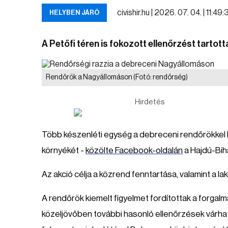
civishir.hu |
2026. 07. 04. | 11:49:
HELYBEN JÁRÓ
A Petőfi téren is fokozott ellenőrzést tartott
Rendőrök a Nagyállomáson
(Fotó: rendőrség)
Hirdetés
Több készenléti egység a debreceni rendőrökkel k
környékét -
közölte Facebook-oldalán
a Hajdú-Bih
Az akció célja a közrend fenntartása, valamint a 
A rendőrök kiemelt figyelmet fordítottak a forga
közeljövőben további hasonló ellenőrzések várhat