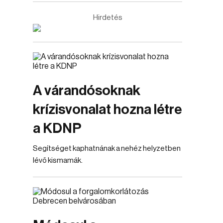
Hirdetés
A várandósoknak
krízisvonalat hozna létre
a KDNP
Segítséget kaphatnának a nehéz helyzetben
lévő kismamák.