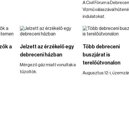
A Civil Fórum a Debrecen
Vízmű válaszával hűtené
indulatokat.
zők a
Jelzett az érzékelő egy
Több debreceni
debreceni házban
buszjárat is
terelőútvonalon
Mérgező gáz miatt vonultak a
tűzoltók.
Augusztus 12-i, üzemzár