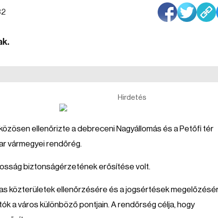
32
ak.
Hirdetés
özösen ellenőrizte a debreceni Nagyállomás és a Petőfi tér
ar vármegyei rendőrég.
lakosság biztonságérzetének erősítése volt.
lmas közterületek ellenőrzésére és a jogsértések megelőzésér
ók a város különböző pontjain. A rendőrség célja, hogy