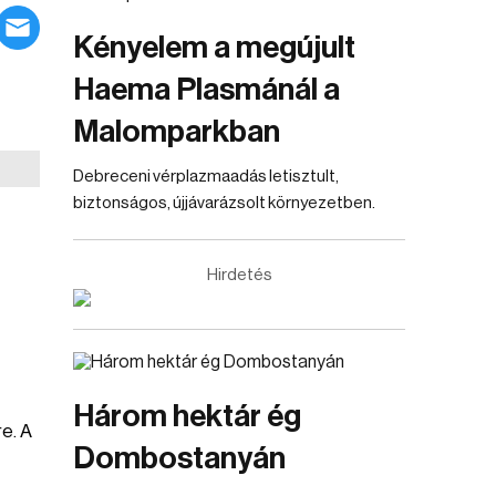
Kényelem a megújult
Haema Plasmánál a
Malomparkban
Debreceni vérplazmaadás letisztult,
biztonságos, újjávarázsolt környezetben.
Hirdetés
Három hektár ég
e. A
Dombostanyán