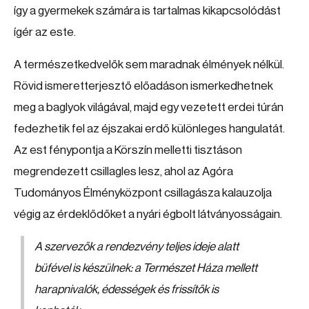
így a gyermekek számára is tartalmas kikapcsolódást
ígér az este.
A természetkedvelők sem maradnak élmények nélkül.
Rövid ismeretterjesztő előadáson ismerkedhetnek
meg a baglyok világával, majd egy vezetett erdei túrán
fedezhetik fel az éjszakai erdő különleges hangulatát.
Az est fénypontja a Körszín melletti tisztáson
megrendezett csillagles lesz, ahol az Agóra
Tudományos Élményközpont csillagásza kalauzolja
végig az érdeklődőket a nyári égbolt látványosságain.
A szervezők a rendezvény teljes ideje alatt
büfével is készülnek: a Természet Háza mellett
harapnivalók, édességek és frissítők is