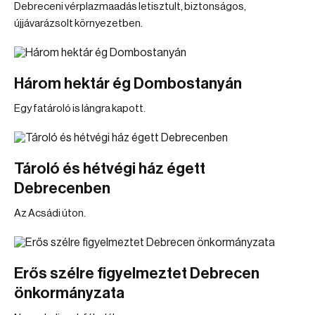
Debreceni vérplazmaadás letisztult, biztonságos,
újjávarázsolt környezetben.
Három hektár ég Dombostanyán
Egy fatároló is lángra kapott.
Tároló és hétvégi ház égett
Debrecenben
Az Acsádi úton.
Erős szélre figyelmeztet Debrecen
önkormányzata