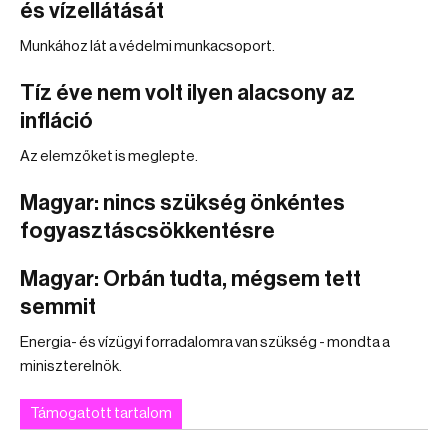
és vízellátását
Munkához lát a védelmi munkacsoport.
Tíz éve nem volt ilyen alacsony az
infláció
Az elemzőket is meglepte.
Magyar: nincs szükség önkéntes
fogyasztáscsökkentésre
Magyar: Orbán tudta, mégsem tett
semmit
Energia- és vízügyi forradalomra van szükség - mondta a
miniszterelnök.
Támogatott tartalom