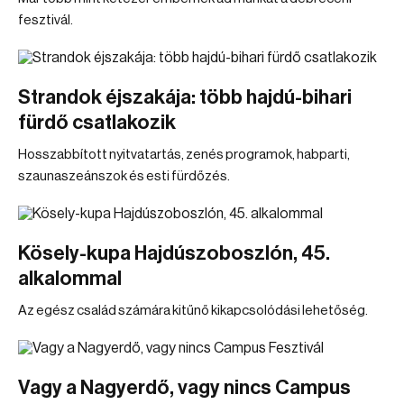
fesztivál.
Strandok éjszakája: több hajdú-bihari
fürdő csatlakozik
Hosszabbított nyitvatartás, zenés programok, habparti,
szaunaszeánszok és esti fürdőzés.
Kösely-kupa Hajdúszoboszlón, 45.
alkalommal
Az egész család számára kitűnő kikapcsolódási lehetőség.
Vagy a Nagyerdő, vagy nincs Campus