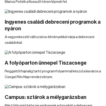
Marics Petiék a Kossuth téren lépnek fel.
Ingyenes családi debreceni programok a
nyáron
A vagyonkezelő változatos élményekkel várja a debreceni
családokat.
A folyóparton ünnepel Tiszacsege
Reggeltől hajnalig tartó programfolyammal készül a kisváros a
Csegei Rév Nap rendezvényre.
Campus: sztárok a mélygarázsban
Már több mint kétezer embernek ad munkát a debreceni