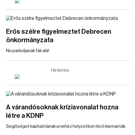
Erős szélre figyelmeztet Debrecen
önkormányzata
Ne parkoljanak fák alá!
Hirdetés
A várandósoknak krízisvonalat hozna
létre a KDNP
Segítséget kaphatnának a nehéz helyzetben lévő kismamák.