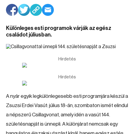
Különleges esti programok várják az egész
családot júliusban.
Hirdetés
Hirdetés
A nyár egyik legkülönlegesebb esti programjára készül a
Zsuzsi Erdei Vasút: július 18-án, szombaton ismét elindul
a népszerű Csillagvonat, amely idén a vasút 144.
születésnapját is ünnepli. A különjárat nemcsak egy
hangulatos éjszakai utazást kínál, hanem egész estés