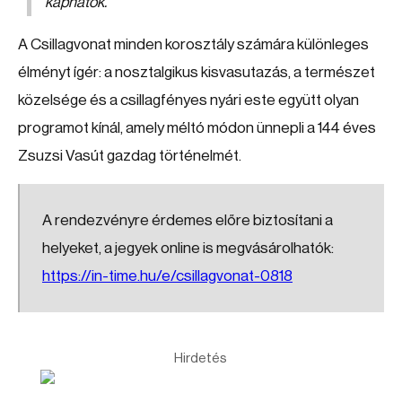
kaphatók.
A Csillagvonat minden korosztály számára különleges
élményt ígér: a nosztalgikus kisvasutazás, a természet
közelsége és a csillagfényes nyári este együtt olyan
programot kínál, amely méltó módon ünnepli a 144 éves
Zsuzsi Vasút gazdag történelmét.
A rendezvényre érdemes előre biztosítani a
helyeket, a jegyek online is megvásárolhatók:
https://in-time.hu/e/csillagvonat-0818
Hirdetés