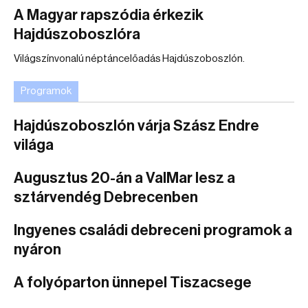
A Magyar rapszódia érkezik
Hajdúszoboszlóra
Világszínvonalú néptáncelőadás Hajdúszoboszlón.
Programok
Hajdúszoboszlón várja Szász Endre
világa
Augusztus 20-án a ValMar lesz a
sztárvendég Debrecenben
Ingyenes családi debreceni programok a
nyáron
A folyóparton ünnepel Tiszacsege