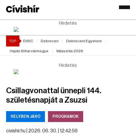
Hirdetés
TOP
DVSC
Debrecen
Debreceni Egyetem
Hajdú-Bihar vármegye
Választás 2026
Hirdetés
Csillagvonattal ünnepli 144.
születésnapját a Zsuzsi
HELYBEN JÁRÓ
PROGRAMOK
civishir.hu |
2026. 06. 30. | 12:42:56