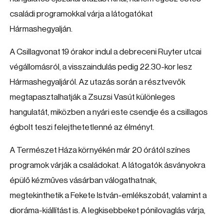
családi programokkal várja a látogatókat
Hármashegyalján.
A Csillagvonat 19 órakor indul a debreceni Ruyter utcai
végállomásról, a visszaindulás pedig 22.30-kor lesz
Hármashegyaljáról. Az utazás során a résztvevők
megtapasztalhatják a Zsuzsi Vasút különleges
hangulatát, miközben a nyári este csendje és a csillagos
égbolt teszi felejthetetlenné az élményt.
A Természet Háza környékén már 20 órától színes
programok várják a családokat. A látogatók ásványokra
épülő kézműves vásárban válogathatnak,
megtekinthetik a Fekete István-emlékszobát, valamint a
dioráma-kiállítást is. A legkisebbeket pónilovaglás várja,