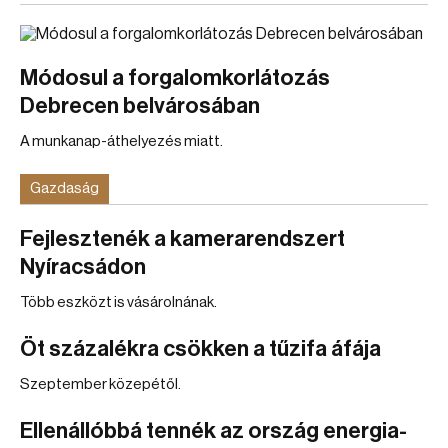
Módosul a forgalomkorlátozás
Debrecen belvárosában
A munkanap-áthelyezés miatt.
Gazdaság
Fejlesztenék a kamerarendszert
Nyíracsádon
Több eszközt is vásárolnának.
Öt százalékra csökken a tűzifa áfája
Szeptember közepétől.
Ellenállóbbá tennék az ország energia-