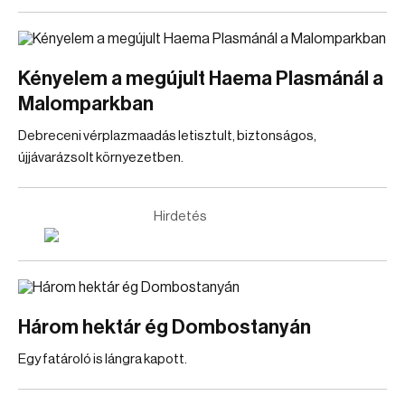
Kényelem a megújult Haema Plasmánál a
Malomparkban
Debreceni vérplazmaadás letisztult, biztonságos,
újjávarázsolt környezetben.
Hirdetés
Három hektár ég Dombostanyán
Egy fatároló is lángra kapott.