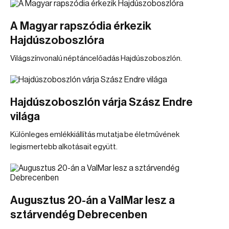
A Magyar rapszódia érkezik
Hajdúszoboszlóra
Világszínvonalú néptáncelőadás Hajdúszoboszlón.
Hajdúszoboszlón várja Szász Endre
világa
Különleges emlékkiállítás mutatja be életművének
legismertebb alkotásait együtt.
Augusztus 20-án a ValMar lesz a
sztárvendég Debrecenben