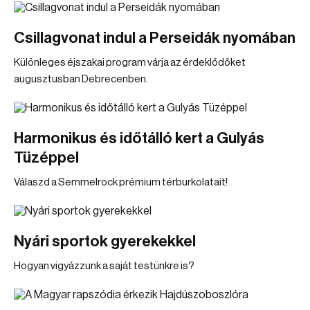
Csillagvonat indul a Perseidák nyomában
Különleges éjszakai program várja az érdeklődőket
augusztusban Debrecenben.
Harmonikus és időtálló kert a Gulyás
Tüzéppel
Válaszd a Semmelrock prémium térburkolatait!
Nyári sportok gyerekekkel
Hogyan vigyázzunk a saját testünkre is?