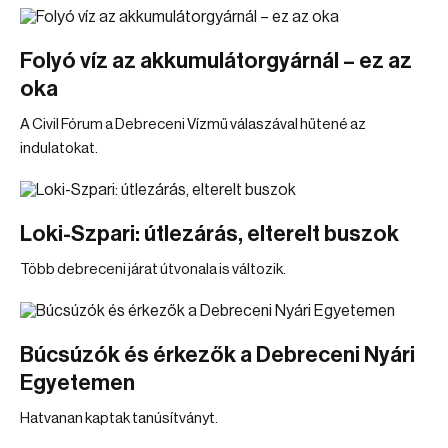
Folyó víz az akkumulátorgyárnál – ez az
oka
A Civil Fórum a Debreceni Vízmű válaszával hűtené az
indulatokat.
Loki-Szpari: útlezárás, elterelt buszok
Több debreceni járat útvonala is változik.
Búcsúzók és érkezők a Debreceni Nyári
Egyetemen
Hatvanan kaptak tanúsítványt.