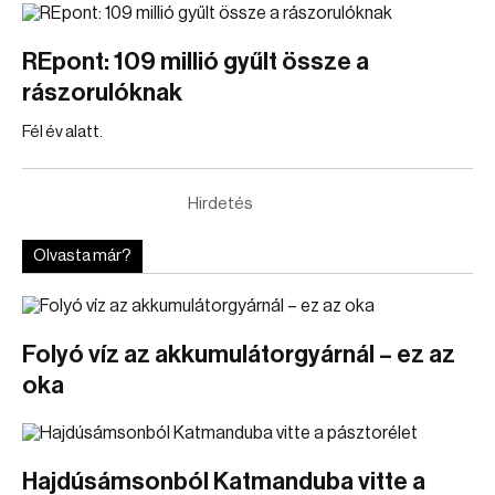
REpont: 109 millió gyűlt össze a
rászorulóknak
Fél év alatt.
Hirdetés
Olvasta már?
Folyó víz az akkumulátorgyárnál – ez az
oka
Hajdúsámsonból Katmanduba vitte a