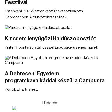
Fesztivál
Esténként 30-35 ezren készülnek fesztiválozni
Debrecenben. A trükközők ráfizetnek.
Kincsem lenyűgözi Hajdúszoboszlót
Pintér Tibor társulata hozza el a nagysikerű zenés művet.
A Debreceni Egyetem
programkavalkáddal készül a Campusra
Pont iDE Parti is lesz.
Hirdetés