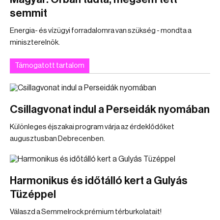
semmit
Energia- és vízügyi forradalomra van szükség - mondta a
miniszterelnök.
Támogatott tartalom
Csillagvonat indul a Perseidák nyomában
Különleges éjszakai program várja az érdeklődőket
augusztusban Debrecenben.
Harmonikus és időtálló kert a Gulyás
Tüzéppel
Válaszd a Semmelrock prémium térburkolatait!