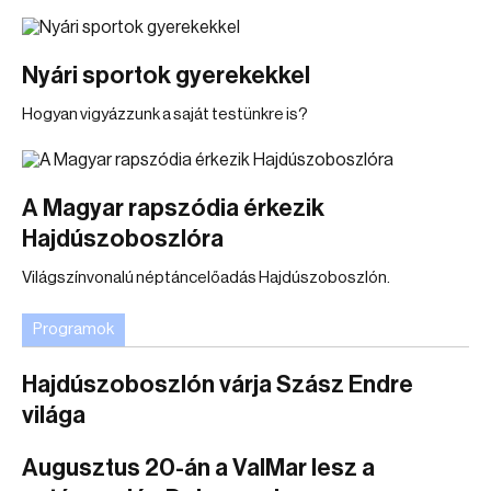
Nyári sportok gyerekekkel
Hogyan vigyázzunk a saját testünkre is?
A Magyar rapszódia érkezik
Hajdúszoboszlóra
Világszínvonalú néptáncelőadás Hajdúszoboszlón.
Programok
Hajdúszoboszlón várja Szász Endre
világa
Augusztus 20-án a ValMar lesz a