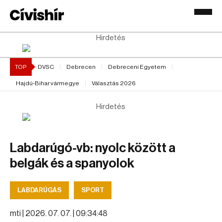
Hirdetés
TOP
DVSC
Debrecen
Debreceni Egyetem
Hajdú-Bihar vármegye
Választás 2026
Hirdetés
Labdarúgó-vb: nyolc között a
belgák és a spanyolok
LABDARÚGÁS
SPORT
mti |
2026. 07. 07. | 09:34:48