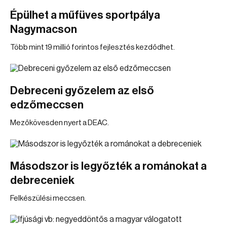
Épülhet a műfüves sportpálya
Nagymacson
Több mint 19 millió forintos fejlesztés kezdődhet.
Debreceni győzelem az első
edzőmeccsen
Mezőkövesden nyert a DEAC.
Másodszor is legyőzték a románokat a
debreceniek
Felkészülési meccsen.