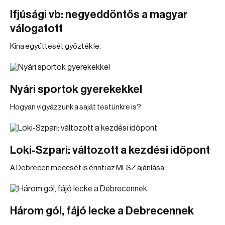
Ifjúsági vb: negyeddöntős a magyar
válogatott
Kína együttesét győzték le.
Nyári sportok gyerekekkel
Hogyan vigyázzunk a saját testünkre is?
Loki-Szpari: változott a kezdési időpont
A Debrecen meccsét is érinti az MLSZ ajánlása.
Három gól, fájó lecke a Debrecennek