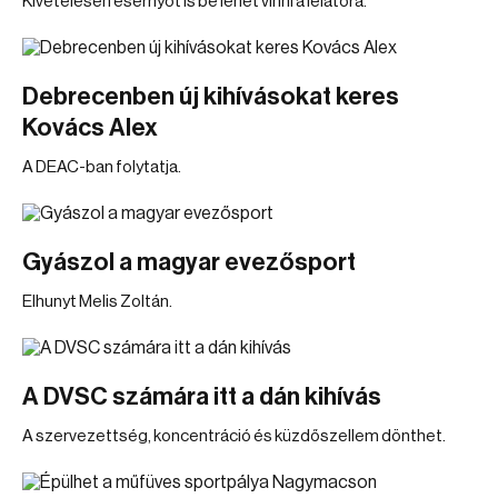
Kivételesen esernyőt is be lehet vinni a lelátóra.
Debrecenben új kihívásokat keres
Kovács Alex
A DEAC-ban folytatja.
Gyászol a magyar evezősport
Elhunyt Melis Zoltán.
A DVSC számára itt a dán kihívás
A szervezettség, koncentráció és küzdőszellem dönthet.