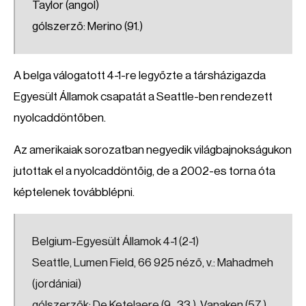
Taylor (angol)
gólszerző: Merino (91.)
A belga válogatott 4-1-re legyőzte a társházigazda
Egyesült Államok csapatát a Seattle-ben rendezett
nyolcaddöntőben.
Az amerikaiak sorozatban negyedik világbajnokságukon
jutottak el a nyolcaddöntőig, de a 2002-es torna óta
képtelenek továbblépni.
Belgium-Egyesült Államok 4-1 (2-1)
Seattle, Lumen Field, 66 925 néző, v.: Mahadmeh
(jordániai)
gólszerzők: De Ketelaere (9., 33.), Vanaken (57.),