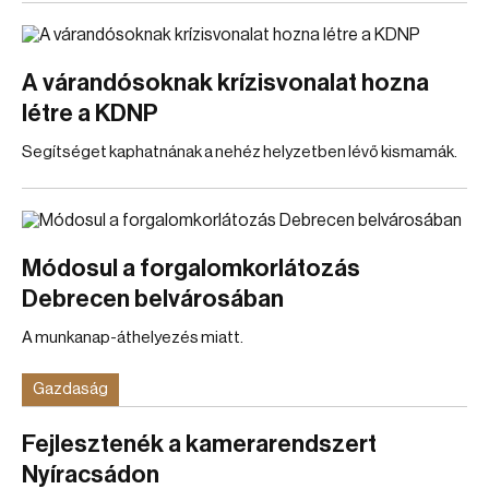
A várandósoknak krízisvonalat hozna
létre a KDNP
Segítséget kaphatnának a nehéz helyzetben lévő kismamák.
Módosul a forgalomkorlátozás
Debrecen belvárosában
A munkanap-áthelyezés miatt.
Gazdaság
Fejlesztenék a kamerarendszert
Nyíracsádon