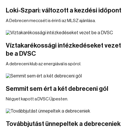
Loki-Szpari: változott a kezdési időpont
A Debrecen meccsét is érinti az MLSZ ajánlása.
Víztakarékossági intézkedéseket vezet
be a DVSC
A debreceni klub az energiával is spórol.
Semmit sem ért a két debreceni gól
Négyet kapott a DVSC Újpesten.
Továbbjutást ünnepeltek a debreceniek