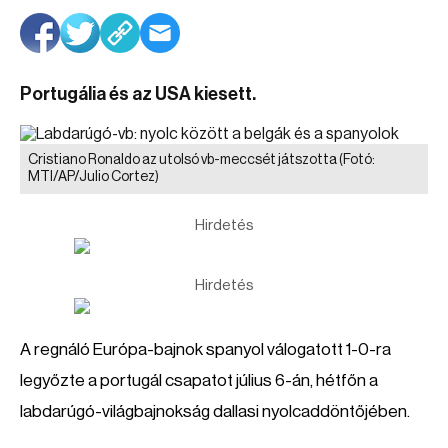
Portugália és az USA kiesett.
Cristiano Ronaldo az utolsó vb-meccsét játszotta
(Fotó:
MTI/AP/Julio Cortez)
Hirdetés
Hirdetés
A regnáló Európa-bajnok spanyol válogatott 1-0-ra
legyőzte a portugál csapatot július 6-án, hétfőn a
labdarúgó-világbajnokság dallasi nyolcaddöntőjében.