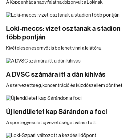
A Koppenhága nagy falatnak bizonyult a Lokinak.
Loki-meccs: vizet osztanak a stadion
több pontján
Kivételesen esernyőt is be lehet vinni a lelátóra.
A DVSC számára itt a dán kihívás
A szervezettség, koncentráció és küzdőszellem dönthet.
Új lendületet kap Sárándon a foci
A sportegyesület új vezetőséget választott.