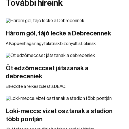
További híreink
Három gól, fájó lecke a Debrecennek
A Koppenhága nagy falatnak bizonyult a Lokinak.
Öt edzőmeccset játszanak a
debreceniek
Elkezdte a felkészülést a DEAC.
Loki-meccs: vizet osztanak a stadion
több pontján