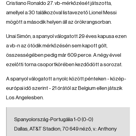
Cristiano Ronaldo 27. vb-mérkőzését játszotta,
amellyel a 30 találkozóval listavezető Lionel Messi
mögött a második helyen áll az örökrangsorban.
Unai Simón, a spanyol válogatott 29 éves kapusa ezen
a vb-n az ötödik mérkőzésén sem kapott gólt,
összességében pedig már 609 perce. A négy évvel
ezelőtti torna csoportkörében kezdődött a sorozat.
A spanyol válogatott a nyolc között pénteken - közép-
európai idő szerint - 21 órától az Belgium ellen játszik
Los Angelesben.
Spanyolország-Portugália 1-0 (0-0)
Dallas, AT&T Stadion, 70 649 néző, v.: Anthony