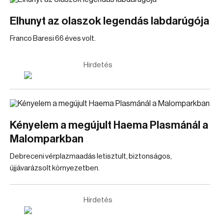
Elhunyt az olaszok legendás labdarúgója
Franco Baresi 66 éves volt.
Hirdetés
Kényelem a megújult Haema Plasmánál a
Malomparkban
Debreceni vérplazmaadás letisztult, biztonságos,
újjávarázsolt környezetben.
Hirdetés