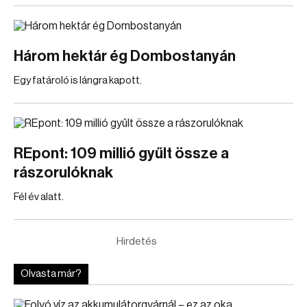
Három hektár ég Dombostanyán
Egy fatároló is lángra kapott.
REpont: 109 millió gyűlt össze a
rászorulóknak
Fél év alatt.
Hirdetés
Olvasta már?