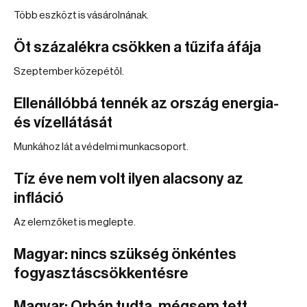
Több eszközt is vásárolnának.
Öt százalékra csökken a tűzifa áfája
Szeptember közepétől.
Ellenállóbbá tennék az ország energia-
és vízellátását
Munkához lát a védelmi munkacsoport.
Tíz éve nem volt ilyen alacsony az
infláció
Az elemzőket is meglepte.
Magyar: nincs szükség önkéntes
fogyasztáscsökkentésre
Magyar: Orbán tudta, mégsem tett