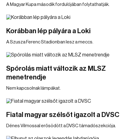
A Magyar Kupa második fordulójában folytathatják.
Korábban lép pályára a Loki
A Szusza Ferenc Stadionban lesz a meccs.
Spórolás miatt változik az MLSZ
menetrendje
Nem kapcsolnak lámpákat.
Fiatal magyar szélsőt igazolt a DVSC
Dénes Vilmossal erősödött a DVSC támadószekciója.