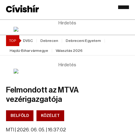
Hirdetés
TOP
DVSC
Debrecen
Debreceni Egyetem
Hajdú-Bihar vármegye
Választás 2026
Hirdetés
Felmondott az MTVA
vezérigazgatója
BELFÖLD
KÖZÉLET
MTI |
2026. 06. 05. | 16:37:02