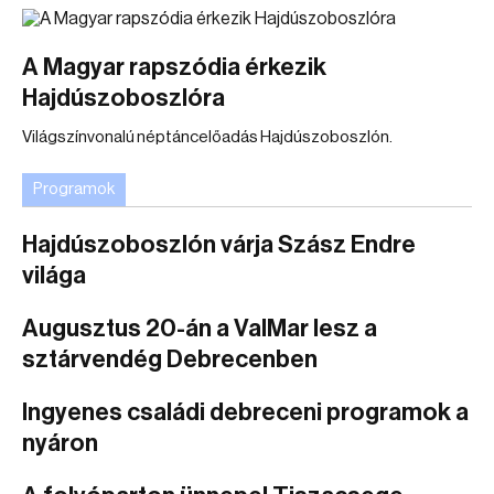
A Magyar rapszódia érkezik
Hajdúszoboszlóra
Világszínvonalú néptáncelőadás Hajdúszoboszlón.
Programok
Hajdúszoboszlón várja Szász Endre
világa
Augusztus 20-án a ValMar lesz a
sztárvendég Debrecenben
Ingyenes családi debreceni programok a
nyáron