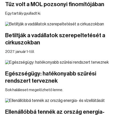
Tűz volt a MOL pozsonyi finomítójában
Egy tartály gyulladt ki.
Betiltják a vadállatok szerepeltetését a
cirkuszokban
2027. január 1-től.
Egészségügy: hatékonyabb szűrési
rendszert terveznek
Sok haláleset megelőzhető lenne.
Ellenállóbbá tennék az ország energia-