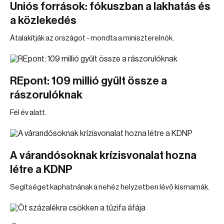
Uniós források: fókuszban a lakhatás és
a közlekedés
Átalakítják az országot - mondta a miniszterelnök.
REpont: 109 millió gyűlt össze a
rászorulóknak
Fél év alatt.
A várandósoknak krízisvonalat hozna
létre a KDNP
Segítséget kaphatnának a nehéz helyzetben lévő kismamák.