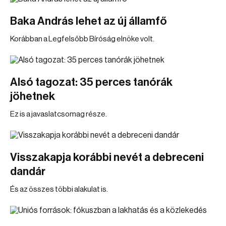
Baka András lehet az új államfő
Korábban a Legfelsőbb Bíróság elnöke volt.
Alsó tagozat: 35 perces tanórák
jöhetnek
Ez is a javaslatcsomag része.
Visszakapja korábbi nevét a debreceni
dandár
És az összes többi alakulat is.