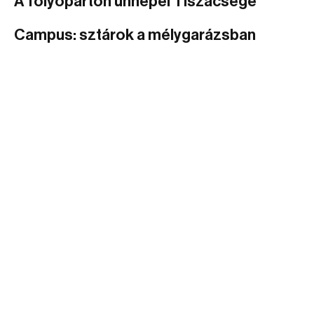
A folyóparton ünnepel Tiszacsege
Campus: sztárok a mélygarázsban