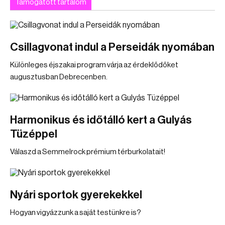
Támogatott tartalom
Csillagvonat indul a Perseidák nyomában
Különleges éjszakai program várja az érdeklődőket
augusztusban Debrecenben.
Harmonikus és időtálló kert a Gulyás
Tüzéppel
Válaszd a Semmelrock prémium térburkolatait!
Nyári sportok gyerekekkel
Hogyan vigyázzunk a saját testünkre is?