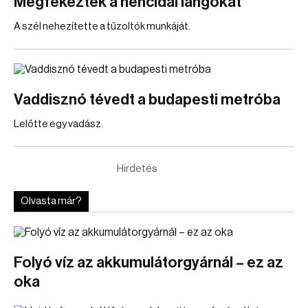
Megfékezték a hencidai lángokat
A szél nehezítette a tűzoltók munkáját.
Vaddisznó tévedt a budapesti metróba
Lelőtte egy vadász.
Hirdetés
Olvasta már?
Folyó víz az akkumulátorgyárnál – ez az
oka