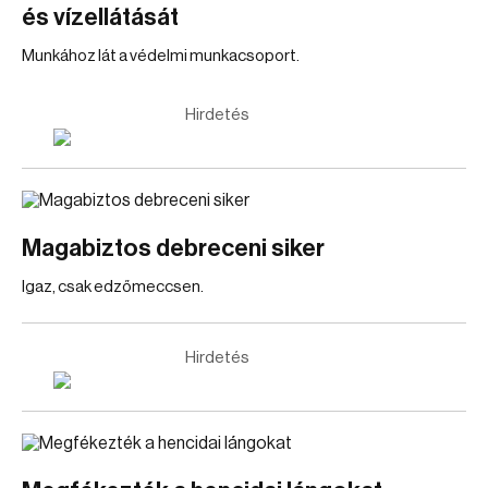
és vízellátását
Munkához lát a védelmi munkacsoport.
Hirdetés
Magabiztos debreceni siker
Igaz, csak edzőmeccsen.
Hirdetés