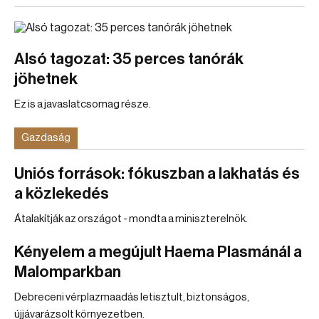
Alsó tagozat: 35 perces tanórák
jöhetnek
Ez is a javaslatcsomag része.
Gazdaság
Uniós források: fókuszban a lakhatás és
a közlekedés
Átalakítják az országot - mondta a miniszterelnök.
Kényelem a megújult Haema Plasmánál a
Malomparkban
Debreceni vérplazmaadás letisztult, biztonságos,
újjávarázsolt környezetben.