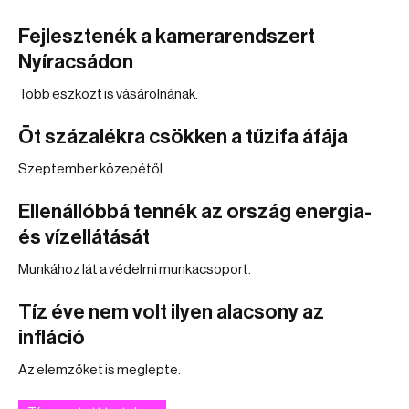
Fejlesztenék a kamerarendszert
Nyíracsádon
Több eszközt is vásárolnának.
Öt százalékra csökken a tűzifa áfája
Szeptember közepétől.
Ellenállóbbá tennék az ország energia-
és vízellátását
Munkához lát a védelmi munkacsoport.
Tíz éve nem volt ilyen alacsony az
infláció
Az elemzőket is meglepte.