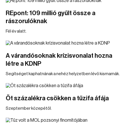
REpont: 109 millió gyűlt össze a
rászorulóknak
Fél év alatt.
A várandósoknak krízisvonalat hozna
létre a KDNP
Segítséget kaphatnának a nehéz helyzetben lévő kismamák.
Öt százalékra csökken a tűzifa áfája
Szeptember közepétől.