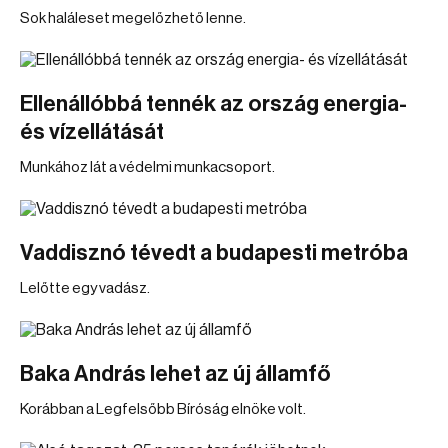
Sok haláleset megelőzhető lenne.
Ellenállóbbá tennék az ország energia-
és vízellátását
Munkához lát a védelmi munkacsoport.
Vaddisznó tévedt a budapesti metróba
Lelőtte egy vadász.
Baka András lehet az új államfő
Korábban a Legfelsőbb Bíróság elnöke volt.