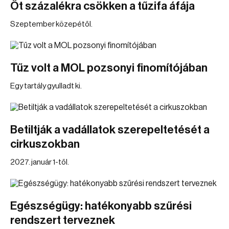
Öt százalékra csökken a tűzifa áfája
Szeptember közepétől.
Tűz volt a MOL pozsonyi finomítójában
Egy tartály gyulladt ki.
Betiltják a vadállatok szerepeltetését a
cirkuszokban
2027. január 1-től.
Egészségügy: hatékonyabb szűrési
rendszert terveznek