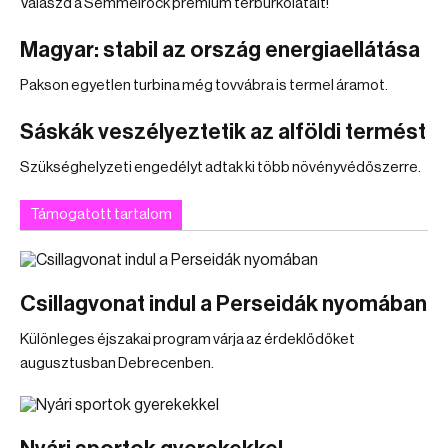
Válaszd a Semmelrock prémium térburkolatait!
Magyar: stabil az ország energiaellátása
Pakson egyetlen turbina még tovvábra is termel áramot.
Sáskák veszélyeztetik az alföldi termést
Szükséghelyzeti engedélyt adtak ki több növényvédőszerre.
Támogatott tartalom
Csillagvonat indul a Perseidák nyomában
Különleges éjszakai program várja az érdeklődőket
augusztusban Debrecenben.