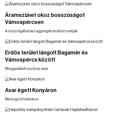
Áramszünet okoz bosszúságot
Vámospércsen
A vízszolgáltatást aggregátorral biztosítják.
Erdős terület lángolt Bagamér és
Vámospércs között
Meggyulladt a széraz avar.
Avar égett Konyáron
Mintegy 10 hektáron.