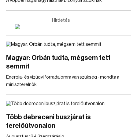
A Koppenhága nagy falatnak bizonyult a Lokinak.
Hirdetés
Magyar: Orbán tudta, mégsem tett
semmit
Energia- és vízügyi forradalomra van szükség - mondta a
miniszterelnök.
Több debreceni buszjárat is
terelőútvonalon
Augusztus 12-i, üzemzárásig.