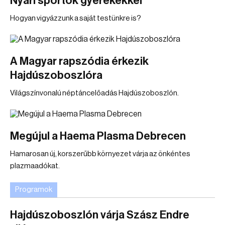
Nyári sportok gyerekekkel
Hogyan vigyázzunk a saját testünkre is?
A Magyar rapszódia érkezik
Hajdúszoboszlóra
Világszínvonalú néptáncelőadás Hajdúszoboszlón.
Megújul a Haema Plasma Debrecen
Hamarosan új, korszerűbb környezet várja az önkéntes
plazmaadókat.
Programok
Hajdúszoboszlón várja Szász Endre