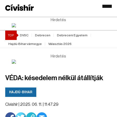
Hirdetés
TOP
DVSC
Debrecen
Debreceni Egyetem
Hajdú-Bihar vármegye
Választás 2026
Hirdetés
VÉDA: késedelem nélkül átállítják
HAJDÚ-BIHAR
Cívishír |
2025. 06. 11. | 11:47:29