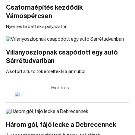
Csatornaépítés kezdődik
Vámospércsen
Nyertes hirdettek a pályázaton.
Villanyoszlopnak csapódott egy autó
Sárrétudvariban
A sofőrt a tűzoltók emelték ki a járműből.
Hirdetés
Három gól, fájó lecke a Debrecennek