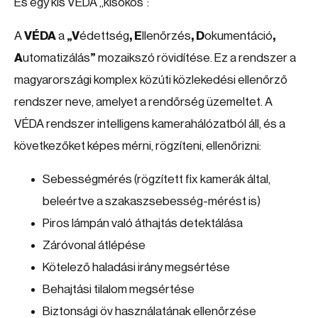
És egy kis VÉDA „kisokos”:
A
VÉDA
a
„V
édettség
, E
llenőrzés
, D
okumentáció
,
A
utomatizálás
”
mozaikszó rövidítése. Ez a rendszer a
magyarországi komplex közúti közlekedési ellenőrző
rendszer neve, amelyet a rendőrség üzemeltet. A
VÉDA rendszer intelligens kamerahálózatból áll, és a
következőket képes mérni, rögzíteni, ellenőrizni:
Sebességmérés (rögzített fix kamerák által,
beleértve a szakaszsebesség-mérést is)
Piros lámpán való áthajtás detektálása
Záróvonal átlépése
Kötelező haladási irány megsértése
Behajtási tilalom megsértése
Biztonsági öv használatának ellenőrzése