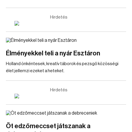
Hirdetés
Élményekkel teli a nyár Esztáron
Holland önkéntesek, kreatív táborok és pezsgő közösségi
élet jellemzi ezeket a heteket.
Hirdetés
Öt edzőmeccset játszanak a