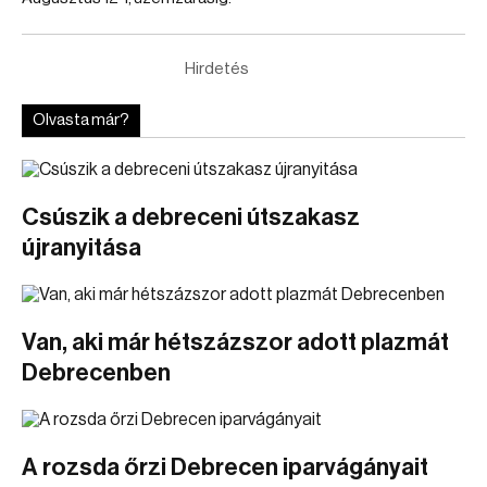
Hirdetés
Olvasta már?
Csúszik a debreceni útszakasz
újranyitása
Van, aki már hétszázszor adott plazmát
Debrecenben
A rozsda őrzi Debrecen iparvágányait