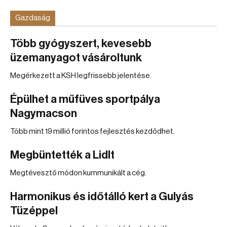
Gazdaság
Több gyógyszert, kevesebb
üzemanyagot vásároltunk
Megérkezett a KSH legfrissebb jelentése.
Épülhet a műfüves sportpálya
Nagymacson
Több mint 19 millió forintos fejlesztés kezdődhet.
Megbüntették a Lidlt
Megtévesztő módon kummunikált a cég.
Harmonikus és időtálló kert a Gulyás
Tüzéppel