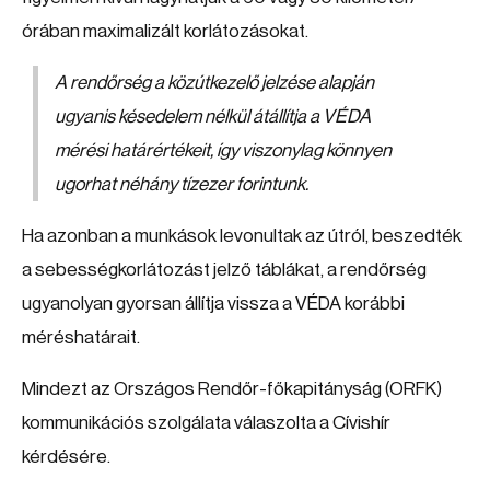
órában maximalizált korlátozásokat.
A rendőrség a közútkezelő jelzése alapján
ugyanis késedelem nélkül átállítja a VÉDA
mérési határértékeit, így viszonylag könnyen
ugorhat néhány tízezer forintunk.
Ha azonban a munkások levonultak az útról, beszedték
a sebességkorlátozást jelző táblákat, a rendőrség
ugyanolyan gyorsan állítja vissza a VÉDA korábbi
méréshatárait.
Mindezt az Országos Rendőr-főkapitányság (ORFK)
kommunikációs szolgálata válaszolta a Cívishír
kérdésére.