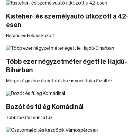
Kisteher- és személyautó ütközött a 42-
esen
Báránd és Földes között.
Több ezer négyzetméter égett le Hajdú-
Biharban
Mérgező gázhoz és autótűzhöz is vonultak a tűzoltók.
Bozót és fű ég Komádinál
Több hektárt érint a tűz.