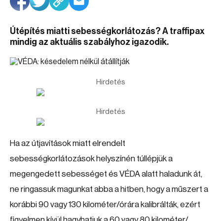
Útépítés miatti sebességkorlátozás? A traffipax
mindig az aktuális szabályhoz igazodik.
Hirdetés
Hirdetés
Ha az útjavítások miatt elrendelt
sebességkorlátozások helyszínén túllépjük a
megengedett sebességet és VÉDA alatt haladunk át,
ne ringassuk magunkat abba a hitben, hogy a műszert a
korábbi 90 vagy 130 kilométer/órára kalibrálták, ezért
figyelmen kívül hagyhatjuk a 60 vagy 80 kilométer/