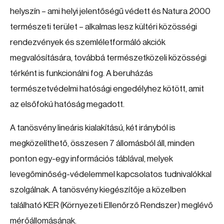
helyszín – ami helyi jelentőségű védett és Natura 2000
természeti terület – alkalmas lesz kültéri közösségi
rendezvények és szemléletformáló akciók
megvalósítására, továbbá természetközeli közösségi
térként is funkcionálni fog. A beruházás
természetvédelmi hatósági engedélyhez kötött, amit
az elsőfokú hatóság megadott.
A tanösvény lineáris kialakítású, két irányból is
megközelíthető, összesen 7 állomásból áll, minden
ponton egy-egy információs táblával, melyek
levegőminőség-védelemmel kapcsolatos tudnivalókkal
szolgálnak. A tanösvény kiegészítője a közelben
található KER (Környezeti Ellenőrző Rendszer) meglévő
mérőállomásának.