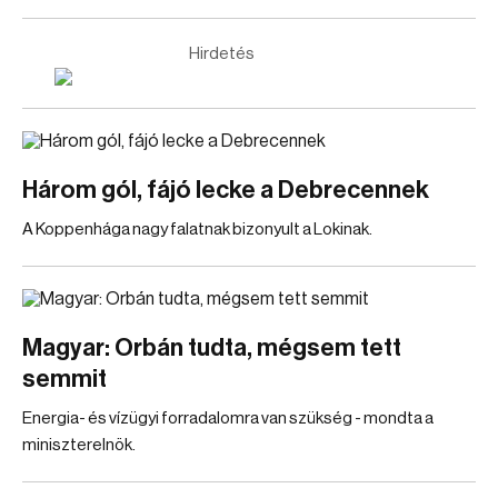
Hirdetés
Három gól, fájó lecke a Debrecennek
A Koppenhága nagy falatnak bizonyult a Lokinak.
Magyar: Orbán tudta, mégsem tett
semmit
Energia- és vízügyi forradalomra van szükség - mondta a
miniszterelnök.