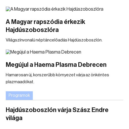
A Magyar rapszódia érkezik
Hajdúszoboszlóra
Világszínvonalú néptáncelőadás Hajdúszoboszlón.
Megújul a Haema Plasma Debrecen
Hamarosan új, korszerűbb környezet várja az önkéntes
plazmaadókat.
Programok
Hajdúszoboszlón várja Szász Endre
világa