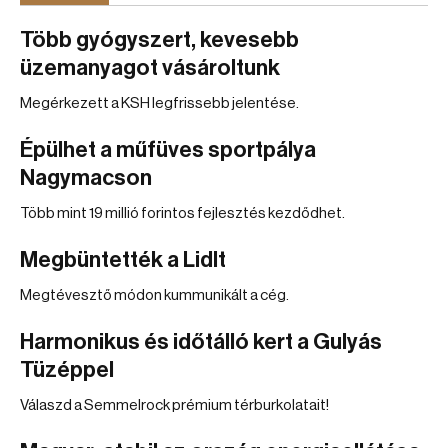
Több gyógyszert, kevesebb
üzemanyagot vásároltunk
Megérkezett a KSH legfrissebb jelentése.
Épülhet a műfüves sportpálya
Nagymacson
Több mint 19 millió forintos fejlesztés kezdődhet.
Megbüntették a Lidlt
Megtévesztő módon kummunikált a cég.
Harmonikus és időtálló kert a Gulyás
Tüzéppel
Válaszd a Semmelrock prémium térburkolatait!