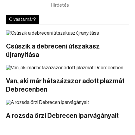
Hirdetés
Olvasta már?
Csúszik a debreceni útszakasz
újranyitása
Van, aki már hétszázszor adott plazmát
Debrecenben
A rozsda őrzi Debrecen iparvágányait