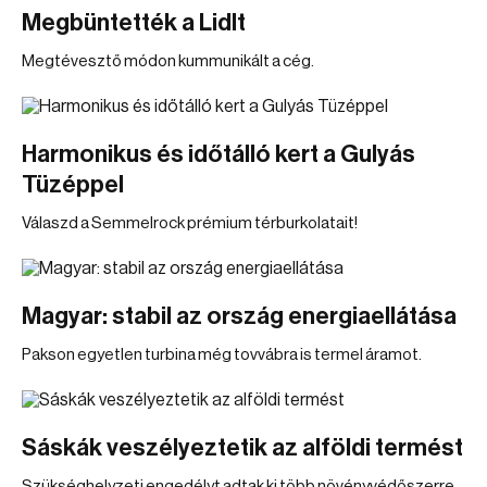
Megbüntették a Lidlt
Megtévesztő módon kummunikált a cég.
Harmonikus és időtálló kert a Gulyás
Tüzéppel
Válaszd a Semmelrock prémium térburkolatait!
Magyar: stabil az ország energiaellátása
Pakson egyetlen turbina még tovvábra is termel áramot.
Sáskák veszélyeztetik az alföldi termést
Szükséghelyzeti engedélyt adtak ki több növényvédőszerre.