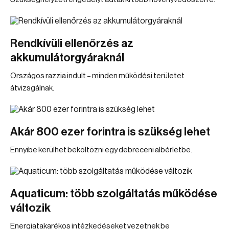
Rendkívüli ellenőrzés az
akkumulátorgyáraknál
Országos razzia indult – minden működési területet
átvizsgálnak.
Akár 800 ezer forintra is szükség lehet
Ennyibe kerülhet beköltözni egy debreceni albérletbe.
Aquaticum: több szolgáltatás működése
változik
Energiatakarékos intézkedéseket vezetnek be