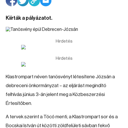
Kiírták a pályázatot.
Hirdetés
Hirdetés
Klastrompart néven tanösvényt létesítene Józsán a
debreceni önkormányzat – az eljárást megindító
felhívás június 3-án jelent meg a Közbeszerzési
Értesítőben.
A tervek szerint a Tócó menti, a Klastrompart sor és a
Bocskai István út közötti zöldfelületi sávban fekvő