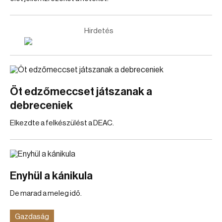
Hirdetés
Öt edzőmeccset játszanak a
debreceniek
Elkezdte a felkészülést a DEAC.
Enyhül a kánikula
De marad a meleg idő.
Gazdaság