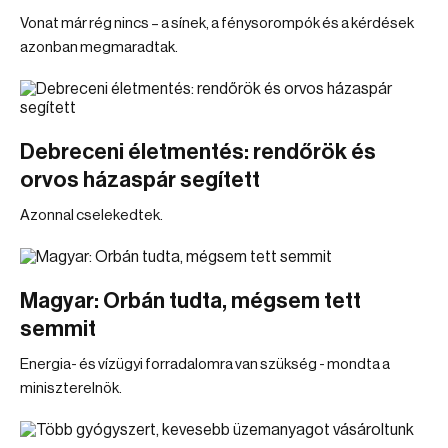
Vonat már rég nincs – a sínek, a fénysorompók és a kérdések
azonban megmaradtak.
Debreceni életmentés: rendőrök és
orvos házaspár segített
Azonnal cselekedtek.
Magyar: Orbán tudta, mégsem tett
semmit
Energia- és vízügyi forradalomra van szükség - mondta a
miniszterelnök.