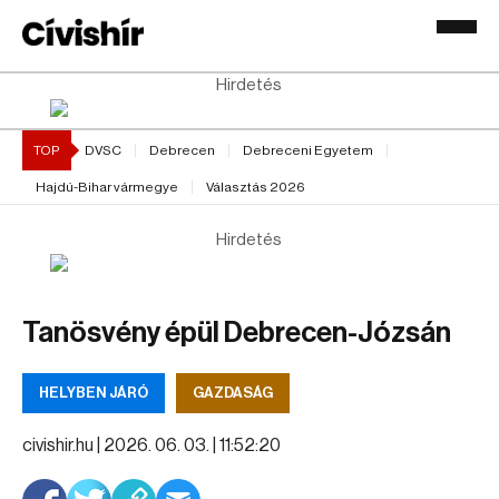
Hirdetés
TOP
DVSC
Debrecen
Debreceni Egyetem
Hajdú-Bihar vármegye
Választás 2026
Hirdetés
Tanösvény épül Debrecen-Józsán
HELYBEN JÁRÓ
GAZDASÁG
civishir.hu |
2026. 06. 03. | 11:52:20