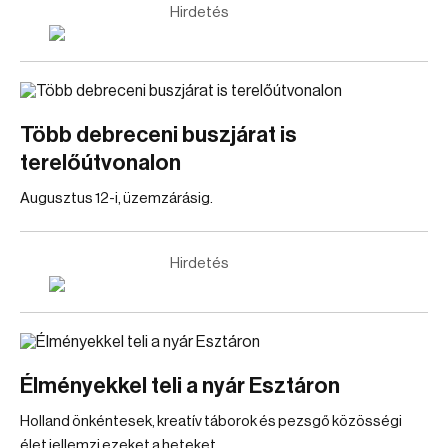
Hirdetés
Több debreceni buszjárat is
terelőútvonalon
Augusztus 12-i, üzemzárásig.
Hirdetés
Élményekkel teli a nyár Esztáron
Holland önkéntesek, kreatív táborok és pezsgő közösségi
élet jellemzi ezeket a heteket.