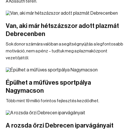
A Kossuth téren.
Van, aki már hétszázszor adott plazmát
Debrecenben
Sok donor számára valóban a segítségnyújtás a legfontosabb
motiváció, nem a pénz – tudtuk meg a plazmaközpont
vezetőjétől.
Épülhet a műfüves sportpálya
Nagymacson
Több mint 19 millió forintos fejlesztés kezdődhet.
A rozsda őrzi Debrecen iparvágányait