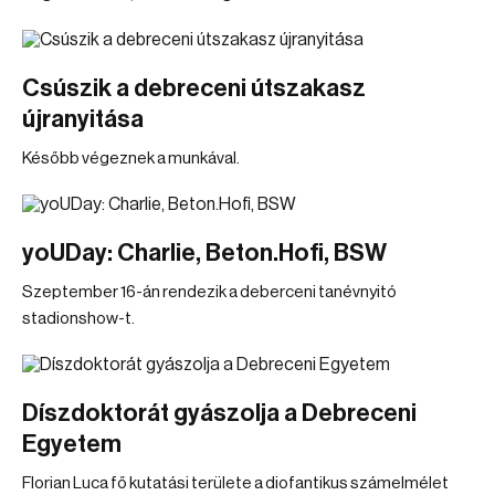
Csúszik a debreceni útszakasz
újranyitása
Később végeznek a munkával.
yoUDay: Charlie, Beton.Hofi, BSW
Szeptember 16-án rendezik a deberceni tanévnyitó
stadionshow-t.
Díszdoktorát gyászolja a Debreceni
Egyetem
Florian Luca fő kutatási területe a diofantikus számelmélet