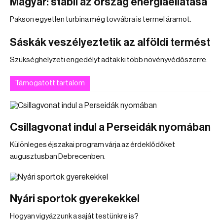
Magyar: stabil az ország energiaellátása
Pakson egyetlen turbina még tovvábra is termel áramot.
Sáskák veszélyeztetik az alföldi termést
Szükséghelyzeti engedélyt adtak ki több növényvédőszerre.
Támogatott tartalom
Csillagvonat indul a Perseidák nyomában
Különleges éjszakai program várja az érdeklődőket
augusztusban Debrecenben.
Nyári sportok gyerekekkel
Hogyan vigyázzunk a saját testünkre is?