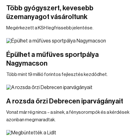
Több gyógyszert, kevesebb
üzemanyagot vásároltunk
Megérkezett a KSH legfrissebb jelentése.
Épülhet a műfüves sportpálya
Nagymacson
Több mint 19 millió forintos fejlesztés kezdődhet.
A rozsda őrzi Debrecen iparvágányait
Vonat már rég nincs – a sínek, a fénysorompók és a kérdések
azonban megmaradtak.