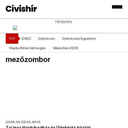
Hirdetés
TOP
DVSC
Debrecen
Debreceni Egyetem
Hajdú-Bihar vármegye
Választás 2026
mezőzombor
2026.05.29 05:49:15
Zaj lesz Hajdúhadház és Újfehértó között