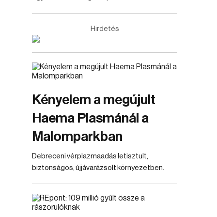
Hirdetés
Kényelem a megújult
Haema Plasmánál a
Malomparkban
Debreceni vérplazmaadás letisztult,
biztonságos, újjávarázsolt környezetben.