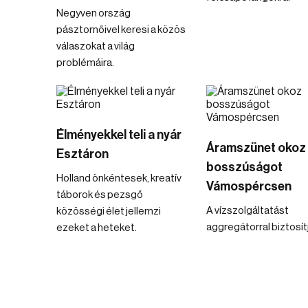
Negyven ország
pásztornőivel keresi a közös
válaszokat a világ
problémáira.
Élményekkel teli a nyár
Áramszünet okoz
Esztáron
bosszúságot
Holland önkéntesek, kreatív
Vámospércsen
táborok és pezsgő
A vízszolgáltatást
közösségi élet jellemzi
aggregátorral biztosít
ezeket a heteket.