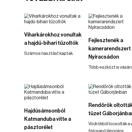
Viharkárokhoz vonultak
Fejlesztenék a
a hajdú-bihari tűzoltók
kamerarendszert
Számos riasztást kaptak.
Nyíracsádon
Több eszközt is vásár
Rendőrök oltották
Hajdúsámsonból
tüzet Gáborjánba
Katmanduba vitte a
Vödrökből locsolták a v
pásztorélet
felcsapó lángokra.