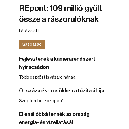
REpont: 109 millió gyűlt
össze a rászorulóknak
Fél év alatt.
Gazdaság
Fejlesztenék a kamerarendszert
Nyíracsádon
Több eszközt is vásárolnának.
Öt százalékra csökken a tűzifa áfája
Szeptember közepétől.
Ellenállóbbá tennék az ország
energia- és vízellátását