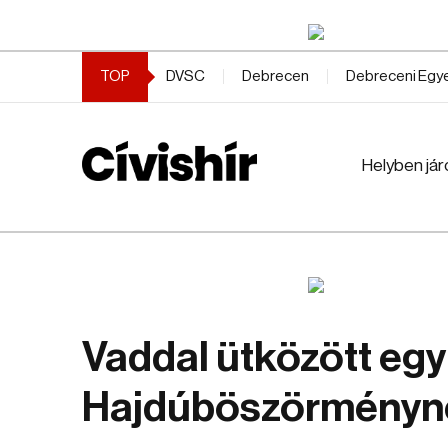
TOP
DVSC
Debrecen
Debreceni Eg
Helyben jár
Vaddal ütközött egy
Hajdúböszörményn