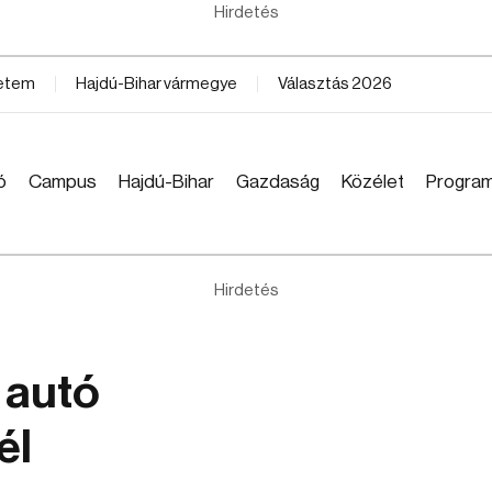
Hirdetés
yetem
Hajdú-Bihar vármegye
Választás 2026
ó
Campus
Hajdú-Bihar
Gazdaság
Közélet
Progra
Hirdetés
 autó
él