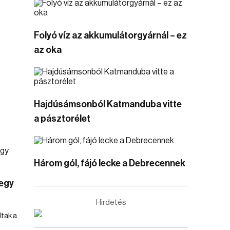
Folyó víz az akkumulátorgyárnál – ez
az oka
Hajdúsámsonból Katmanduba vitte
a pásztorélet
Három gól, fájó lecke a Debrecennek
 egy
Hirdetés
tak a