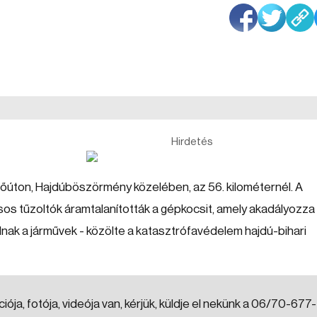
Hirdetés
őúton, Hajdúböszörmény közelében, az 56. kilométernél. A
s tűzoltók áramtalanították a gépkocsit, amely akadályozza
dnak a járművek - közölte a katasztrófavédelem hajdú-bihari
ója, fotója, videója van, kérjük, küldje el nekünk a 06/70-677-