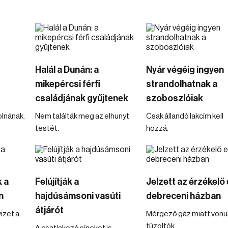
Halál a Dunán: a
Nyár végéig ingyen
mikepércsi férfi
strandolhatnak a
családjának gyűjtenek
szoboszlóiak
olnának.
Nem találták meg az elhunyt
Csak állandó lakcím kell
testét.
hozzá.
 a
Felújítják a
Jelzett az érzékelő
n
hajdúsámsoni vasúti
debreceni házban
átjárót
izet a
Mérgező gáz miatt vonul
tűzoltók.