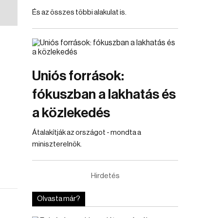
És az összes többi alakulat is.
Uniós források:
fókuszban a lakhatás és
a közlekedés
Átalakítják az országot - mondta a
miniszterelnök.
Hirdetés
Olvasta már?