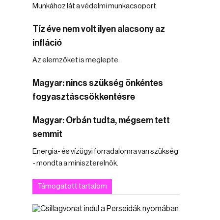
Munkához lát a védelmi munkacsoport.
Tíz éve nem volt ilyen alacsony az
infláció
Az elemzőket is meglepte.
Magyar: nincs szükség önkéntes
fogyasztáscsökkentésre
Magyar: Orbán tudta, mégsem tett
semmit
Energia- és vízügyi forradalomra van szükség
- mondta a miniszterelnök.
Támogatott tartalom