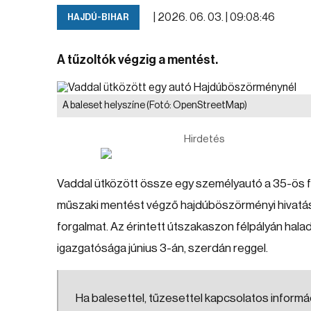
|
2026. 06. 03. | 09:08:46
HAJDÚ-BIHAR
A tűzoltók végzig a mentést.
A baleset helyszíne
(Fotó: OpenStreetMap)
Hirdetés
Vaddal ütközött össze egy személyautó a 35-ös f
műszaki mentést végző hajdúböszörményi hivatáso
forgalmat. Az érintett útszakaszon félpályán hala
igazgatósága június 3-án, szerdán reggel.
Ha balesettel, tűzesettel kapcsolatos informáci