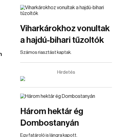
Viharkárokhoz vonultak
a hajdú-bihari tűzoltók
Számos riasztást kaptak.
n
Hirdetés
Három hektár ég
Dombostanyán
Egy fatároló is lángra kapott.