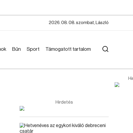
2026. 08. 08. szombat, László
mok
Bűn
Sport
Támogatott tartalom
Hi
Hirdetés