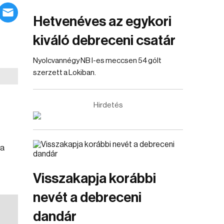
Hetvenéves az egykori
kiváló debreceni csatár
Nyolcvannégy NB I-es meccsen 54 gólt
szerzett a Lokiban.
Hirdetés
 a
Visszakapja korábbi
nevét a debreceni
dandár