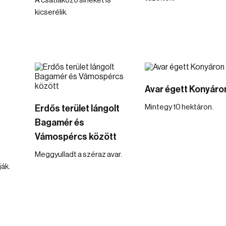
A csatlakozó síneket is
kicserélik.
Avar égett Konyáro
Mintegy 10 hektáron.
Erdős terület lángolt
Bagamér és
Vámospércs között
Meggyulladt a széraz avar.
ják.