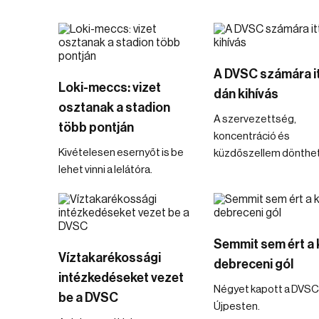
A DVSC számára it
Loki-meccs: vizet
dán kihívás
osztanak a stadion
A szervezettség,
több pontján
koncentráció és
Kivételesen esernyőt is be
küzdőszellem dönthet
lehet vinni a lelátóra.
Semmit sem ért a 
Víztakarékossági
debreceni gól
intézkedéseket vezet
Négyet kapott a DVSC
be a DVSC
Újpesten.