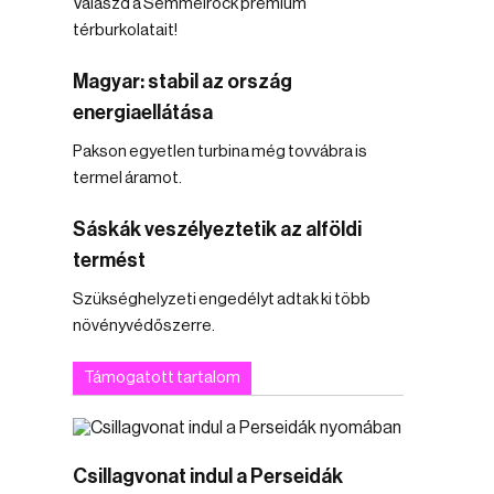
Válaszd a Semmelrock prémium
térburkolatait!
Magyar: stabil az ország
energiaellátása
Pakson egyetlen turbina még tovvábra is
termel áramot.
Sáskák veszélyeztetik az alföldi
termést
Szükséghelyzeti engedélyt adtak ki több
növényvédőszerre.
Támogatott tartalom
Csillagvonat indul a Perseidák