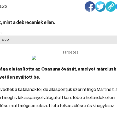
38:22
 mint a debreceniek ellen.
ona.com)
Hirdetés
tsága elutasította az Osasuna óvását, amelyet márciusb
vetően nyújtott be.
dtek a katalánoktól, de álláspontjuk szerint Inigo Martínez, 
rt meghívták a spanyol válogatott keretébe a hollandok elleni
se miatt mégsem utazott el a felkészülésre és kihagyta az