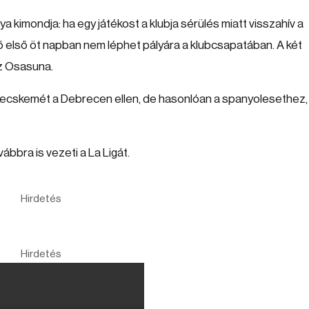
kimondja: ha egy játékost a klubja sérülés miatt visszahív a
ő első öt napban nem léphet pályára a klubcsapatában. A két
az Osasuna.
Kecskemét a Debrecen ellen, de hasonlóan a spanyolesethez,
bbra is vezeti a La Ligát.
Hirdetés
Hirdetés