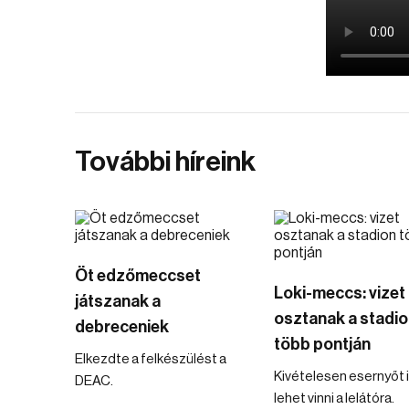
További híreink
Öt edzőmeccset
Loki-meccs: vizet
játszanak a
osztanak a stadio
debreceniek
több pontján
Elkezdte a felkészülést a
Kivételesen esernyőt 
DEAC.
lehet vinni a lelátóra.