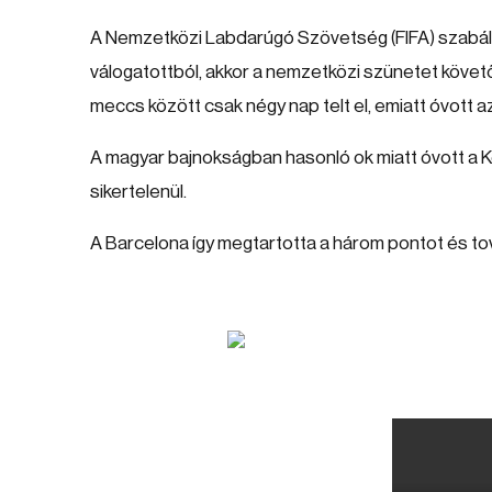
A Nemzetközi Labdarúgó Szövetség (FIFA) szabálya 
válogatottból, akkor a nemzetközi szünetet követ
meccs között csak négy nap telt el, emiatt óvott 
A magyar bajnokságban hasonló ok miatt óvott a 
sikertelenül.
A Barcelona így megtartotta a három pontot és tová