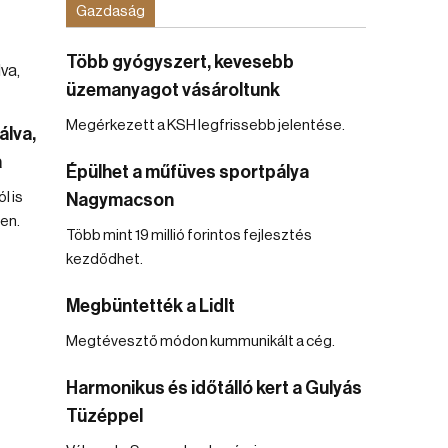
Gazdaság
Több gyógyszert, kevesebb
üzemanyagot vásároltunk
Megérkezett a KSH legfrissebb jelentése.
álva,
a
Épülhet a műfüves sportpálya
l is
Nagymacson
en.
Több mint 19 millió forintos fejlesztés
kezdődhet.
Megbüntették a Lidlt
Megtévesztő módon kummunikált a cég.
Harmonikus és időtálló kert a Gulyás
Tüzéppel