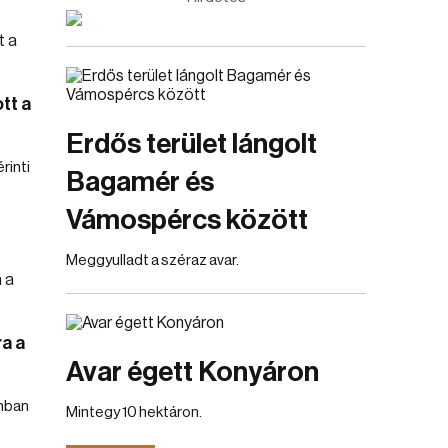
tt a
Erdős terület lángolt
rinti
Bagamér és
Vámospércs között
Meggyulladt a széraz avar.
a a
Avar égett Konyáron
nban
Mintegy 10 hektáron.