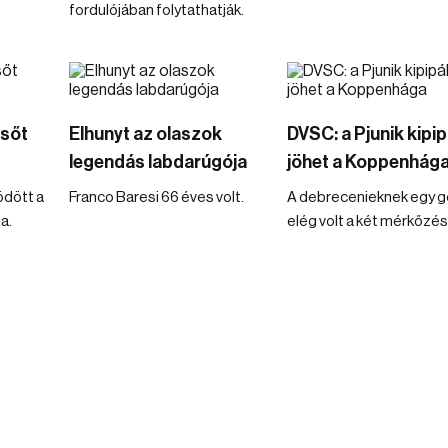
fordulójában folytathatják.
lsőt
Elhunyt az olaszok
DVSC: a Pjunik kipip
legendás labdarúgója
jöhet a Koppenhág
ödött a
Franco Baresi 66 éves volt.
A debrecenieknek egy gó
a.
elég volt a két mérkőzés