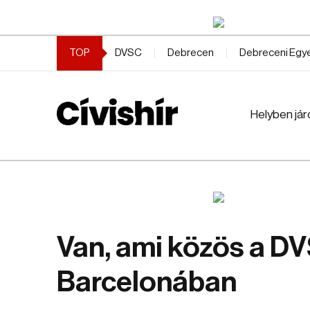
TOP
DVSC
Debrecen
Debreceni Eg
Helyben jár
Van, ami közös a D
Barcelonában