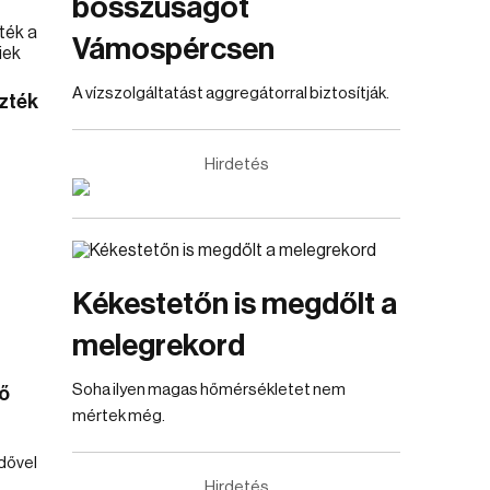
bosszúságot
Vámospércsen
A vízszolgáltatást aggregátorral biztosítják.
zték
Hirdetés
Kékestetőn is megdőlt a
melegrekord
Soha ilyen magas hőmérsékletet nem
ő
mértek még.
idővel
Hirdetés