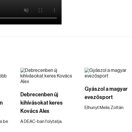
Gyászol a magyar
Debrecenben új
evezősport
n
kihívásokat keres
Elhunyt Melis Zoltán.
Kovács Alex
is be
A DEAC-ban folytatja.