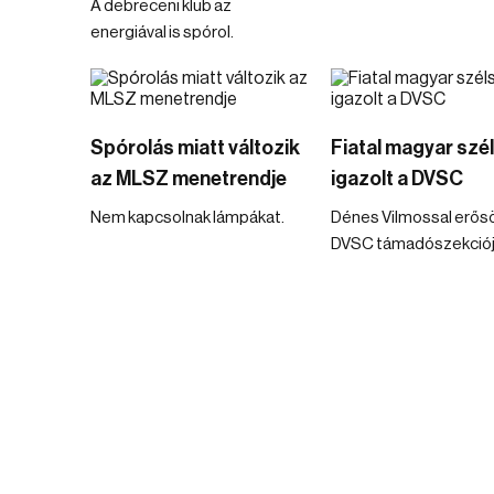
A debreceni klub az
energiával is spórol.
Spórolás miatt változik
Fiatal magyar szé
az MLSZ menetrendje
igazolt a DVSC
Nem kapcsolnak lámpákat.
Dénes Vilmossal erős
DVSC támadószekciój