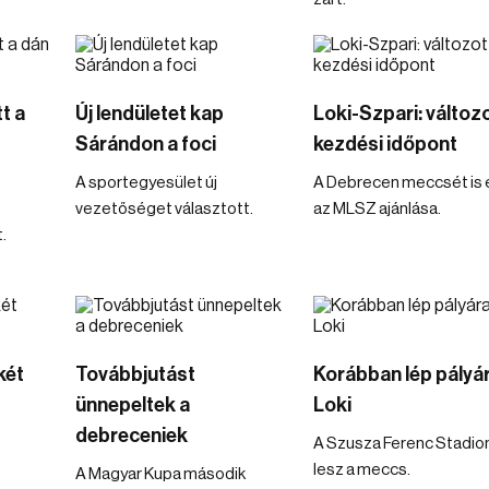
t a
Új lendületet kap
Loki-Szpari: változo
Sárándon a foci
kezdési időpont
A sportegyesület új
A Debrecen meccsét is é
vezetőséget választott.
az MLSZ ajánlása.
.
két
Továbbjutást
Korábban lép pályár
ünnepeltek a
Loki
debreceniek
A Szusza Ferenc Stadio
lesz a meccs.
A Magyar Kupa második