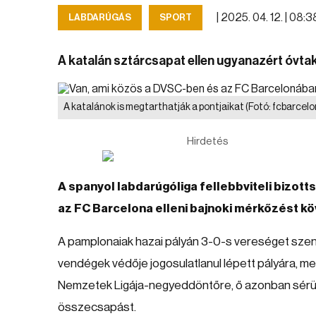
|
2025. 04. 12. | 08:
LABDARÚGÁS
SPORT
A katalán sztárcsapat ellen ugyanazért óvtak,
A katalánok is megtarthatják a pontjaikat
(Fotó: fcbarcel
Hirdetés
A spanyol labdarúgóliga fellebbviteli bizot
az FC Barcelona elleni bajnoki mérkőzést kö
A pamplonaiak hazai pályán 3-0-s vereséget szenve
vendégek védője jogosulatlanul lépett pályára, me
Nemzetek Ligája-negyeddöntőre, ő azonban sérülé
összecsapást.