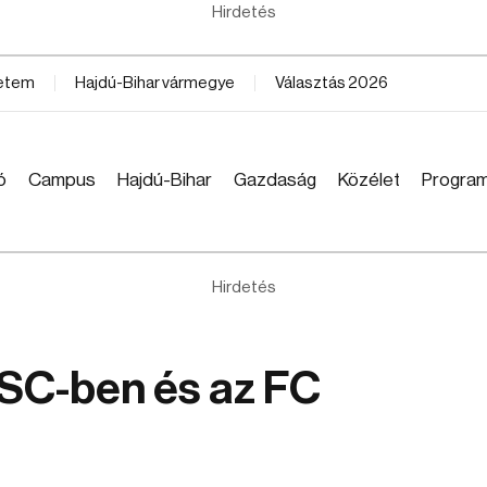
Hirdetés
yetem
Hajdú-Bihar vármegye
Választás 2026
ó
Campus
Hajdú-Bihar
Gazdaság
Közélet
Progra
Hirdetés
VSC-ben és az FC