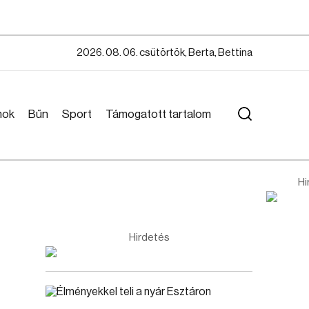
2026. 08. 06. csütörtök, Berta, Bettina
mok
Bűn
Sport
Támogatott tartalom
Hi
Hirdetés