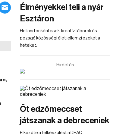
Élményekkel teli a nyár
Esztáron
Holland önkéntesek, kreatív táborok és
pezsgő közösségi élet jellemzi ezeket a
heteket.
Hirdetés
an,
a
Öt edzőmeccset
játszanak a debreceniek
Elkezdte a felkészülést a DEAC.