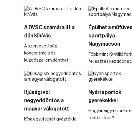
A DVSC számára itt a
Épülhet a műfüve
dán kihívás
sportpálya
Nagymacson
A szervezettség,
koncentráció és
Több mint 19 millió for
küzdőszellem dönthet.
fejlesztés kezdődhet.
Ifjúsági vb:
Nyári sportok
negyeddöntős a
gyerekekkel
magyar válogatott
Hogyan vigyázzunk a s
testünkre is?
Kína együttesét győzték le.