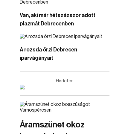
Van, aki már hétszázszor adott
plazmát Debrecenben
A rozsda őrzi Debrecen
iparvágányait
Hirdetés
Áramszünet okoz