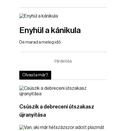
Enyhül a kánikula
De marad a meleg idő.
Hirdetés
Olvasta már?
Csúszik a debreceni útszakasz
újranyitása