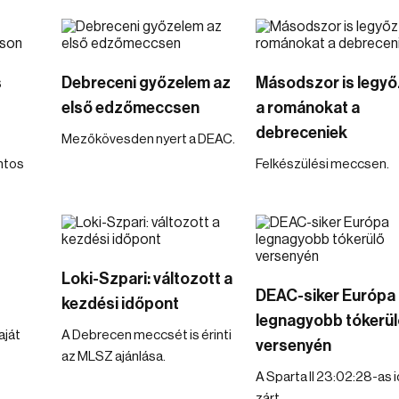
s
Debreceni győzelem az
Másodszor is legyő
első edzőmeccsen
a románokat a
debreceniek
Mezőkövesden nyert a DEAC.
intos
Felkészülési meccsen.
Loki-Szpari: változott a
DEAC-siker Európa
kezdési időpont
legnagyobb tókerül
aját
A Debrecen meccsét is érinti
versenyén
az MLSZ ajánlása.
A Sparta II 23:02:28-as 
zárt.