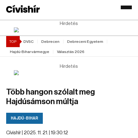
Hirdetés
TOP
DVSC
Debrecen
Debreceni Egyetem
Hajdú-Bihar vármegye
Választás 2026
Hirdetés
Több hangon szólalt meg
Hajdúsámson múltja
HAJDÚ-BIHAR
Cívishír |
2025. 11. 21. | 19:30:12