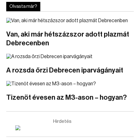
Olvasta már?
Van, aki már hétszázszor adott plazmát
Debrecenben
A rozsda őrzi Debrecen iparvágányait
Tizenöt évesen az M3-ason – hogyan?
Hirdetés