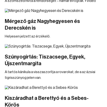
A szomszéd hívta a rendőrséget – hamar elfogták. +Videó
Mérgező gáz Nagyhegyesen és
Derecskén is
Helyesen jelzett az érzékelő.
Szúnyogirtás: Tiszacsege, Egyek,
Újszentmargita
A tartós kánikula a visszaszorítja a rovarokat, de a az ázsiai
tigrisszúnyog jelen van.
Kiszáradhat a Berettyó és a Sebes-
Körös