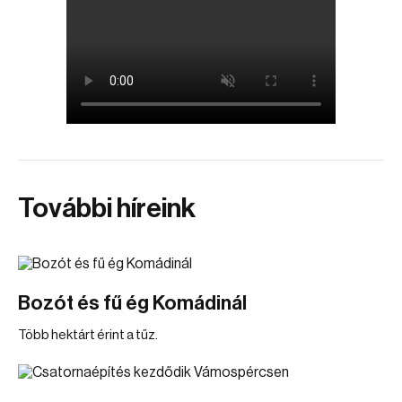
További híreink
Bozót és fű ég Komádinál
Több hektárt érint a tűz.