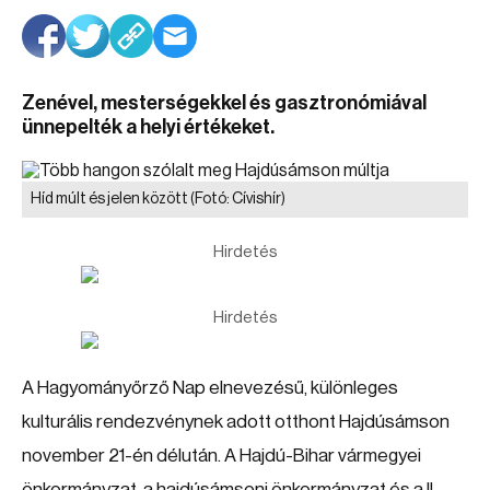
Zenével, mesterségekkel és gasztronómiával
ünnepelték a helyi értékeket.
Híd múlt és jelen között
(Fotó: Cívishír)
Hirdetés
Hirdetés
A Hagyományőrző Nap elnevezésű, különleges
kulturális rendezvénynek adott otthont Hajdúsámson
november 21-én délután. A Hajdú-Bihar vármegyei
önkormányzat, a hajdúsámsoni önkormányzat és a II.