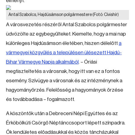
élményt.
Antal Szabolcs, Hajdúsámson polgármestere
(Fotó: Cívishír)
A városvezetés részéről Antal Szabolcs polgármester
üdvözölte az egybegyűlteket. Kiemelte, hogy a mai nap
különleges Hajdúsámson életében, hiszen délelőtt
a
vármegyei közgyűlés a településen ülésezett Hajdú-
Bihar Vármegye Napja alkalmából
. – Óriási
megtiszteltetés a városnak, hogy itt van ez a fontos
esemény. Szívügye a városnak és az intézménynek a
hagyományőrzés. Felelősség a hagyományok őrzése
és továbbadása – fogalmazott.
A köszöntők után a Debreceni Népi Együttes és az
Érköbölkúti Csörgő Néptánccsoport lépett színpadra.
Ők lendületes előadásukkal és közös táncházukkal