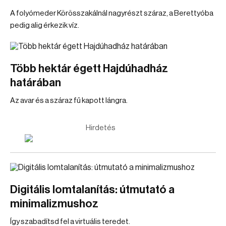
A folyómeder Körösszakálnál nagyrészt száraz, a Berettyóba
pedig alig érkezik víz.
Több hektár égett Hajdúhadház
határában
Az avar és a száraz fű kapott lángra.
Hirdetés
Digitális lomtalanítás: útmutató a
minimalizmushoz
Így szabadítsd fel a virtuális teredet.