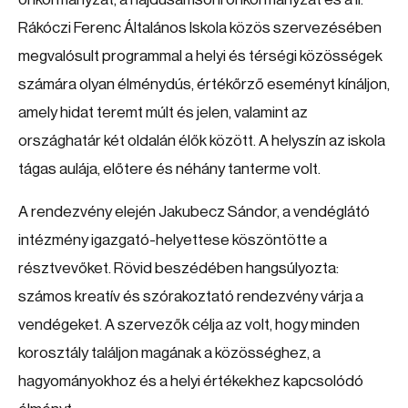
Rákóczi Ferenc Általános Iskola közös szervezésében
megvalósult programmal a helyi és térségi közösségek
számára olyan élménydús, értékőrző eseményt kínáljon,
amely hidat teremt múlt és jelen, valamint az
országhatár két oldalán élők között. A helyszín az iskola
tágas aulája, előtere és néhány tanterme volt.
A rendezvény elején Jakubecz Sándor, a vendéglátó
intézmény igazgató-helyettese köszöntötte a
résztvevőket. Rövid beszédében hangsúlyozta:
számos kreatív és szórakoztató rendezvény várja a
vendégeket. A szervezők célja az volt, hogy minden
korosztály találjon magának a közösséghez, a
hagyományokhoz és a helyi értékekhez kapcsolódó