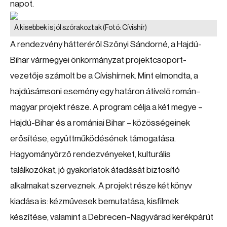
napot.
A kisebbek is jól szórakoztak
(Fotó: Cívishír)
A rendezvény hátteréről Szőnyi Sándorné, a Hajdú-
Bihar vármegyei önkormányzat projektcsoport-
vezetője számolt be a Cívishírnek. Mint elmondta, a
hajdúsámsoni esemény egy határon átívelő román–
magyar projekt része. A program célja a két megye –
Hajdú-Bihar és a romániai Bihar – közösségeinek
erősítése, együttműködésének támogatása.
Hagyományőrző rendezvényeket, kulturális
találkozókat, jó gyakorlatok átadását biztosító
alkalmakat szerveznek. A projekt része két könyv
kiadása is: kézművesek bemutatása, kisfilmek
készítése, valamint a Debrecen–Nagyvárad kerékpárút