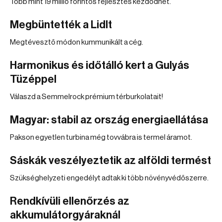
Több mint 19 millió forintos fejlesztés kezdődhet.
Megbüntették a Lidlt
Megtévesztő módon kummunikált a cég.
Harmonikus és időtálló kert a Gulyás
Tüzéppel
Válaszd a Semmelrock prémium térburkolatait!
Magyar: stabil az ország energiaellátása
Pakson egyetlen turbina még tovvábra is termel áramot.
Sáskák veszélyeztetik az alföldi termést
Szükséghelyzeti engedélyt adtak ki több növényvédőszerre.
Rendkívüli ellenőrzés az
akkumulátorgyáraknál