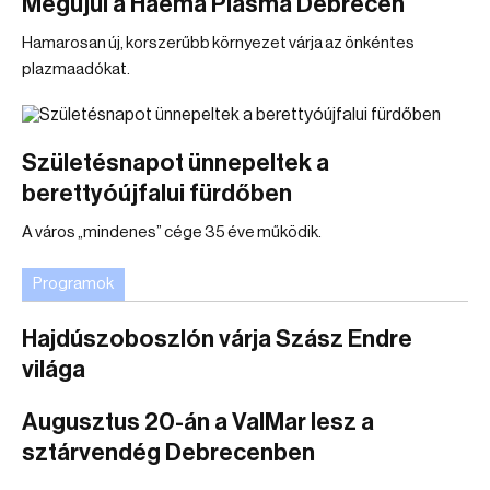
Megújul a Haema Plasma Debrecen
Hamarosan új, korszerűbb környezet várja az önkéntes
plazmaadókat.
Születésnapot ünnepeltek a
berettyóújfalui fürdőben
A város „mindenes” cége 35 éve működik.
Programok
Hajdúszoboszlón várja Szász Endre
világa
Augusztus 20-án a ValMar lesz a
sztárvendég Debrecenben