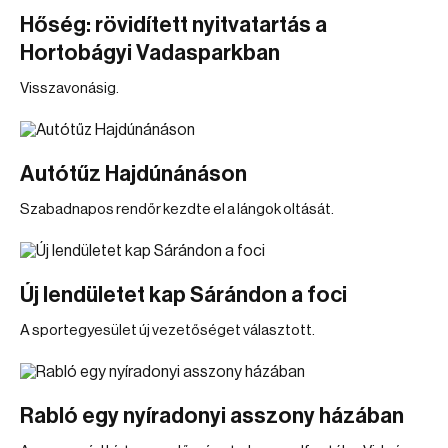
Hőség: rövidített nyitvatartás a
Hortobágyi Vadasparkban
Visszavonásig.
Autótűz Hajdúnánáson
Szabadnapos rendőr kezdte el a lángok oltását.
Új lendületet kap Sárándon a foci
A sportegyesület új vezetőséget választott.
Rabló egy nyíradonyi asszony házában