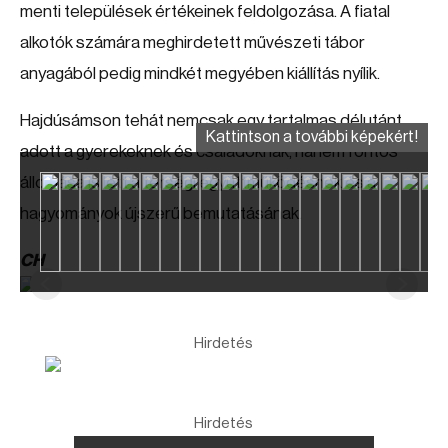
menti települések értékeinek feldolgozása. A fiatal
alkotók számára meghirdetett művészeti tábor
anyagából pedig mindkét megyében kiállítás nyílik.
Hajdúsámson tehát nemcsak egy tartalmas délutánt
Kattintson a további képekért!
adott a gyerekeknek és családoknak, hanem fontos
állomása is lett a térségi együttműködésnek és a
hagyományok újszerű bemutatásának.
CH
Hirdetés
Hirdetés