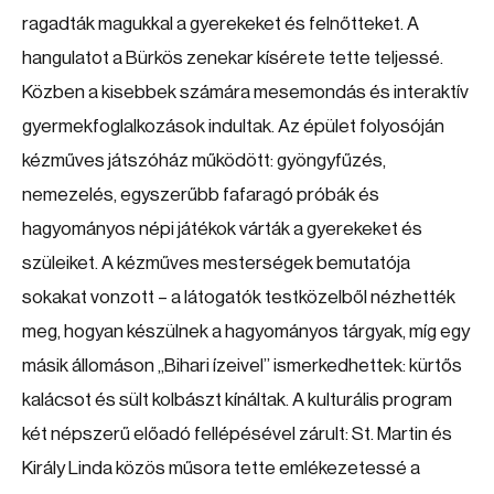
ragadták magukkal a gyerekeket és felnőtteket. A
hangulatot a Bürkös zenekar kísérete tette teljessé.
Közben a kisebbek számára mesemondás és interaktív
gyermekfoglalkozások indultak. Az épület folyosóján
kézműves játszóház működött: gyöngyfűzés,
nemezelés, egyszerűbb fafaragó próbák és
hagyományos népi játékok várták a gyerekeket és
szüleiket. A kézműves mesterségek bemutatója
sokakat vonzott – a látogatók testközelből nézhették
meg, hogyan készülnek a hagyományos tárgyak, míg egy
másik állomáson „Bihari ízeivel” ismerkedhettek: kürtős
kalácsot és sült kolbászt kínáltak. A kulturális program
két népszerű előadó fellépésével zárult: St. Martin és
Király Linda közös műsora tette emlékezetessé a