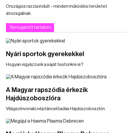
Országos razzia indult – minden működési területet
átvizsgálnak.
Támogatott tartalom
Nyári sportok gyerekekkel
Hogyan vigyázzunk a saját testünkre is?
A Magyar rapszódia érkezik
Hajdúszoboszlóra
Világszínvonalú néptáncelőadás Hajdúszoboszlón.