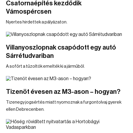
Csatornaépítés kezdődik
Vámospércsen
Nyertes hirdettek a pályázaton.
Villanyoszlopnak csapódott egy autó
Sárrétudvariban
A sofőrt a tűzoltók emelték ki a járműből.
Tizenöt évesen az M3-ason – hogyan?
Tizenegy jogsértés miatt nyomoznak a furgontolvaj gyerek
ellen Debrecenben.