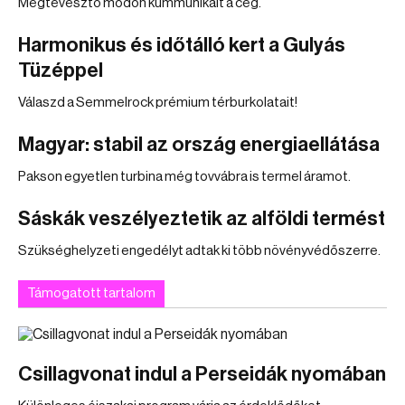
Megtévesztő módon kummunikált a cég.
Harmonikus és időtálló kert a Gulyás
Tüzéppel
Válaszd a Semmelrock prémium térburkolatait!
Magyar: stabil az ország energiaellátása
Pakson egyetlen turbina még tovvábra is termel áramot.
Sáskák veszélyeztetik az alföldi termést
Szükséghelyzeti engedélyt adtak ki több növényvédőszerre.
Támogatott tartalom
Csillagvonat indul a Perseidák nyomában