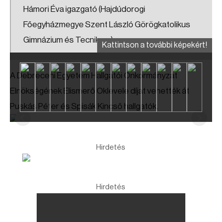
Hámori Éva igazgató (Hajdúdorogi
Főegyházmegye Szent László Görögkatolikus
Gimnázium és Tecnikum)
Kattintson a további képekért!
A Debreceni Egyetem Hallgatói Önkormányzat
Elnökségének Elismerő Oklevele díjat vehették át
Puskás Péter és Spisák Kincső hallgatók.
Hirdetés
Hirdetés