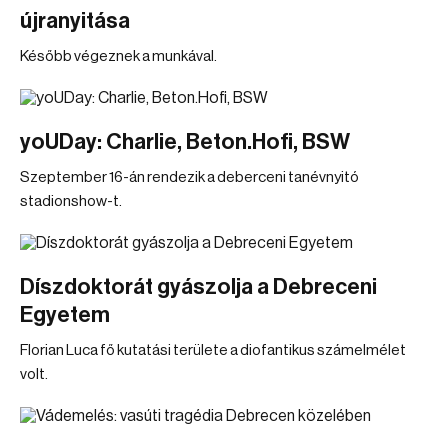
újranyitása
Később végeznek a munkával.
yoUDay: Charlie, Beton.Hofi, BSW
Szeptember 16-án rendezik a deberceni tanévnyitó
stadionshow-t.
Díszdoktorát gyászolja a Debreceni
Egyetem
Florian Luca fő kutatási területe a diofantikus számelmélet
volt.