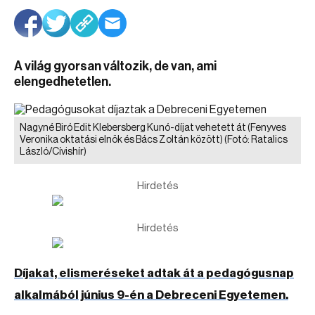
A világ gyorsan változik, de van, ami
elengedhetetlen.
Nagyné Biró Edit Klebersberg Kunó-díjat vehetett át (Fenyves
Veronika oktatási elnök és Bács Zoltán között)
(Fotó: Ratalics
László/Cívishír)
Hirdetés
Hirdetés
Díjakat, elismeréseket adtak át a pedagógusnap
alkalmából június 9-én a Debreceni Egyetemen.