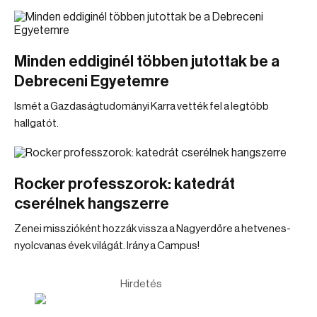
Minden eddiginél többen jutottak be a
Debreceni Egyetemre
Ismét a Gazdaságtudományi Karra vették fel a legtöbb
hallgatót.
Rocker professzorok: katedrát
cserélnek hangszerre
Zenei misszióként hozzák vissza a Nagyerdőre a hetvenes-
nyolcvanas évek világát. Irány a Campus!
Hirdetés