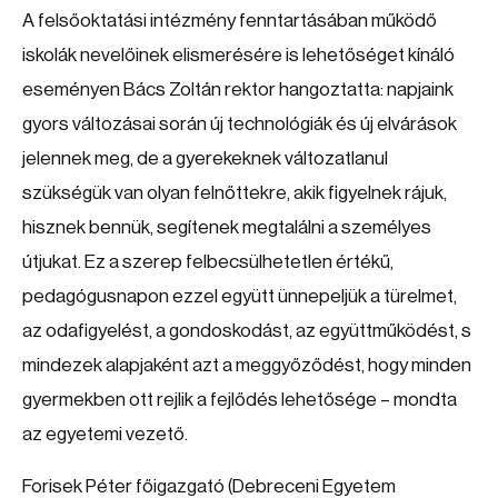
A felsőoktatási intézmény fenntartásában működő
iskolák nevelőinek elismerésére is lehetőséget kínáló
eseményen Bács Zoltán rektor hangoztatta: napjaink
gyors változásai során új technológiák és új elvárások
jelennek meg, de a gyerekeknek változatlanul
szükségük van olyan felnőttekre, akik figyelnek rájuk,
hisznek bennük, segítenek megtalálni a személyes
útjukat. Ez a szerep felbecsülhetetlen értékű,
pedagógusnapon ezzel együtt ünnepeljük a türelmet,
az odafigyelést, a gondoskodást, az együttműködést, s
mindezek alapjaként azt a meggyőződést, hogy minden
gyermekben ott rejlik a fejlődés lehetősége – mondta
az egyetemi vezető.
Forisek Péter főigazgató (Debreceni Egyetem