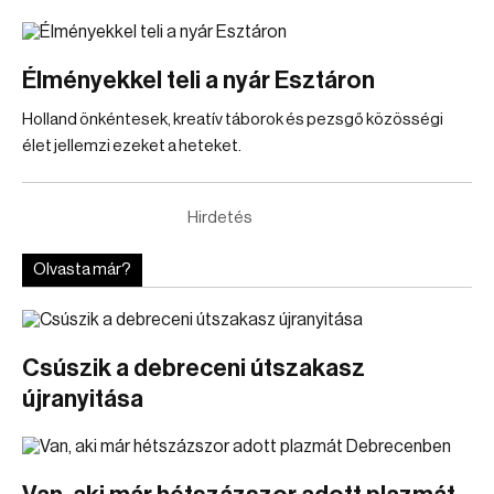
Élményekkel teli a nyár Esztáron
Holland önkéntesek, kreatív táborok és pezsgő közösségi
élet jellemzi ezeket a heteket.
Hirdetés
Olvasta már?
Csúszik a debreceni útszakasz
újranyitása