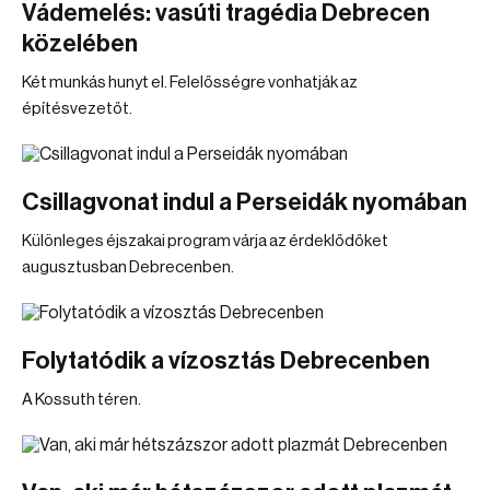
Vádemelés: vasúti tragédia Debrecen
közelében
Két munkás hunyt el. Felelősségre vonhatják az
építésvezetőt.
Csillagvonat indul a Perseidák nyomában
Különleges éjszakai program várja az érdeklődőket
augusztusban Debrecenben.
Folytatódik a vízosztás Debrecenben
A Kossuth téren.