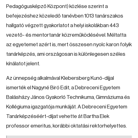
Pedagógusképző Központ) közlése szerint a
befejezéshez közeledő tanévben 1013 tanárszakos
hallgató végzett gyakorlatot a helyi iskolákban 443
vezető- és mentortanár közreműködésével. Méltatta
az egyetemet azért is, mert összesen nyolc karon folyik
tanárképzés, ami országosan is különlegesen széles
kínálatot jelent.
Az ünnepség alkalmával Klebersberg Kunó-díjjal
ismerték el Nagyné Biró Edit, a Debreceni Egyetem
Balásházy János Gyakorló Technikuma, Gimnáziuma és
Kollégiuma igazgatója munkáját. A Debreceni Egyetem
Tanárképzéséért-díjat vehette át Bartha Elek
professor emeritus, korábbi oktatási rektorhelyettes.