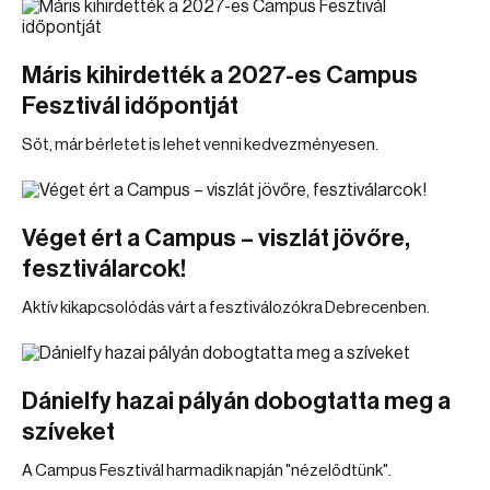
Máris kihirdették a 2027-es Campus
Fesztivál időpontját
Sőt, már bérletet is lehet venni kedvezményesen.
Véget ért a Campus – viszlát jövőre,
fesztiválarcok!
Aktív kikapcsolódás várt a fesztiválozókra Debrecenben.
Dánielfy hazai pályán dobogtatta meg a
szíveket
A Campus Fesztivál harmadik napján "nézelődtünk".