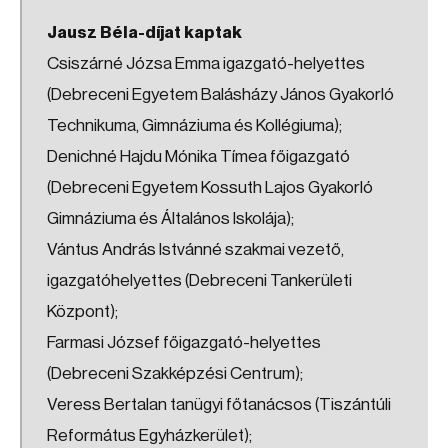
Jausz Béla-díjat kaptak
Csiszárné Józsa Emma igazgató-helyettes
(Debreceni Egyetem Balásházy János Gyakorló
Technikuma, Gimnáziuma és Kollégiuma);
Denichné Hajdu Mónika Tímea főigazgató
(Debreceni Egyetem Kossuth Lajos Gyakorló
Gimnáziuma és Általános Iskolája);
Vántus András Istvánné szakmai vezető,
igazgatóhelyettes (Debreceni Tankerületi
Központ);
Farmasi József főigazgató-helyettes
(Debreceni Szakképzési Centrum);
Veress Bertalan tanügyi főtanácsos (Tiszántúli
Református Egyházkerület);