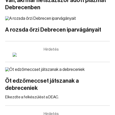
Van, aki már hétszázszor adott plazmát
Debrecenben
A rozsda őrzi Debrecen iparvágányait
Hirdetés
Öt edzőmeccset játszanak a
debreceniek
Elkezdte a felkészülést a DEAC.
Hirdetés