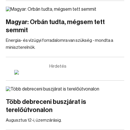
Magyar: Orbán tudta, mégsem tett
semmit
Energia- és vízügyi forradalomra van szükség - mondta a
miniszterelnök.
Hirdetés
Több debreceni buszjárat is
terelőútvonalon
Augusztus 12-i, üzemzárásig.