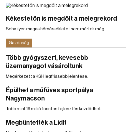
Kékestetőn is megdőlt a melegrekord
Soha ilyen magas hőmérsékletet nem mértek még.
Gazdaság
Több gyógyszert, kevesebb
üzemanyagot vásároltunk
Megérkezett a KSH legfrissebb jelentése.
Épülhet a műfüves sportpálya
Nagymacson
Több mint 19 millió forintos fejlesztés kezdődhet.
Megbüntették a Lidlt