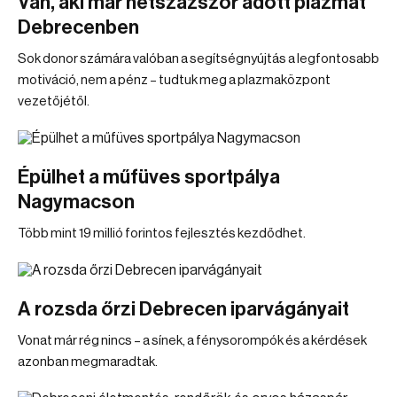
Van, aki már hétszázszor adott plazmát
Debrecenben
Sok donor számára valóban a segítségnyújtás a legfontosabb
motiváció, nem a pénz – tudtuk meg a plazmaközpont
vezetőjétől.
Épülhet a műfüves sportpálya
Nagymacson
Több mint 19 millió forintos fejlesztés kezdődhet.
A rozsda őrzi Debrecen iparvágányait
Vonat már rég nincs – a sínek, a fénysorompók és a kérdések
azonban megmaradtak.