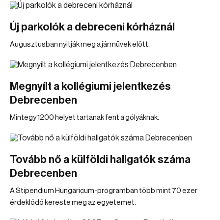
Új parkolók a debreceni kórháznál
Augusztusban nyitják meg a járművek előtt.
Megnyílt a kollégiumi jelentkezés
Debrecenben
Mintegy 1200 helyet tartanak fent a gólyáknak.
Tovább nő a külföldi hallgatók száma
Debrecenben
A Stipendium Hungaricum-programban több mint 70 ezer
érdeklődő kereste meg az egyetemet.