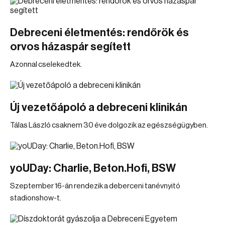
Debreceni életmentés: rendőrök és
orvos házaspár segített
Azonnal cselekedtek.
Új vezetőápoló a debreceni klinikán
Tálas László csaknem 30 éve dolgozik az egészségügyben.
yoUDay: Charlie, Beton.Hofi, BSW
Szeptember 16-án rendezik a deberceni tanévnyitó
stadionshow-t.