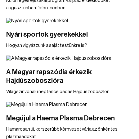
Különleges éjszakai program várja az érdeklődőket
augusztusban Debrecenben.
Nyári sportok gyerekekkel
Hogyan vigyázzunk a saját testünkre is?
A Magyar rapszódia érkezik
Hajdúszoboszlóra
Világszínvonalú néptáncelőadás Hajdúszoboszlón.
Megújul a Haema Plasma Debrecen
Hamarosan új, korszerűbb környezet várja az önkéntes
plazmaadókat.