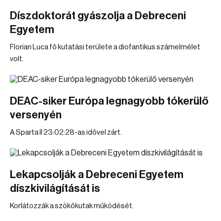
Díszdoktorát gyászolja a Debreceni
Egyetem
Florian Luca fő kutatási területe a diofantikus számelmélet
volt.
DEAC-siker Európa legnagyobb tókerülő
versenyén
A Sparta II 23:02:28-as idővel zárt.
Lekapcsolják a Debreceni Egyetem
díszkivilágítását is
Korlátozzák a szökőkutak működését.