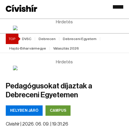
Hirdetés
TOP
DVSC
Debrecen
Debreceni Egyetem
Hajdú-Bihar vármegye
Választás 2026
Hirdetés
Pedagógusokat díjaztak a
Debreceni Egyetemen
HELYBEN JÁRÓ
CAMPUS
Cívishír |
2026. 06. 09. | 19:31:26