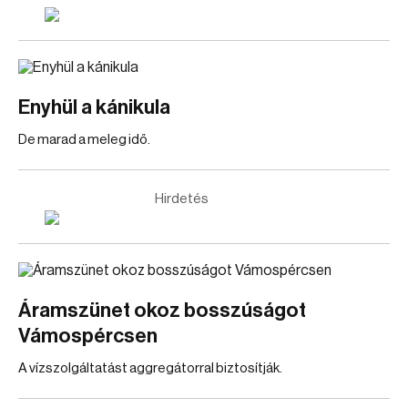
Enyhül a kánikula
De marad a meleg idő.
Hirdetés
Áramszünet okoz bosszúságot
Vámospércsen
A vízszolgáltatást aggregátorral biztosítják.