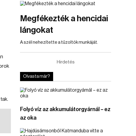
Megfékezték a hencidai
lángokat
A szél nehezítette a tűzoltók munkáját.
án
Hirdetés
torok
Olvasta már?
tak.
Folyó víz az akkumulátorgyárnál – ez
az oka