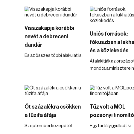
Visszakapja korábbi
Uniós források:
nevét a debreceni
fókuszban a lakh
dandár
és a közlekedés
És az összes többi alakulat is.
Átalakítják az országot
mondta a minisztereln
Öt százalékra csökken
Tűz volt a MOL
a tűzifa áfája
pozsonyi finomít
Szeptember közepétől.
Egy tartály gyulladt ki.