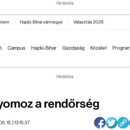
Hirdetés
yetem
Hajdú-Bihar vármegye
Választás 2026
ó
Campus
Hajdú-Bihar
Gazdaság
Közélet
Progra
Hirdetés
yomoz a rendőrség
6. 15. | 13:15:37