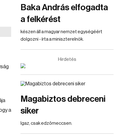
Baka András elfogadta
a felkérést
készen áll a magyar nemzet egységéért
dolgozni - írta a miniszterelnök.
Hirdetés
yság
Magabiztos debreceni
ája
siker
ogy a
Igaz, csak edzőmeccsen.