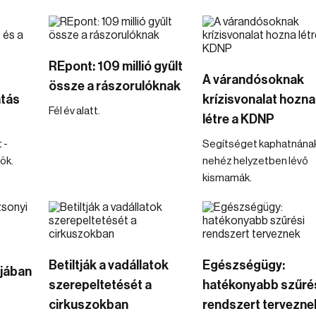
REpont: 109 millió gyűlt
A várandósoknak
össze a rászorulóknak
atás
krízisvonalat hozna
Fél év alatt.
létre a KDNP
 -
Segítséget kaphatnának
ök.
nehéz helyzetben lévő
kismamák.
Betiltják a vadállatok
Egészségügy:
ójában
szerepeltetését a
hatékonyabb szűré
cirkuszokban
rendszert tervezne