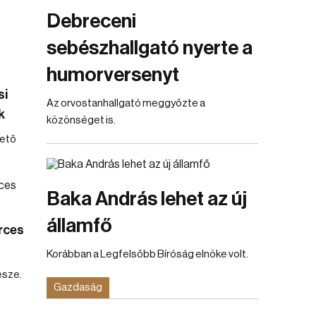
Debreceni
sebészhallgató nyerte a
humorversenyt
si
Az orvostanhallgató meggyőzte a
k
közönséget is.
hető
Baka András lehet az új
államfő
rces
Korábban a Legfelsőbb Bíróság elnöke volt.
észe.
Gazdaság