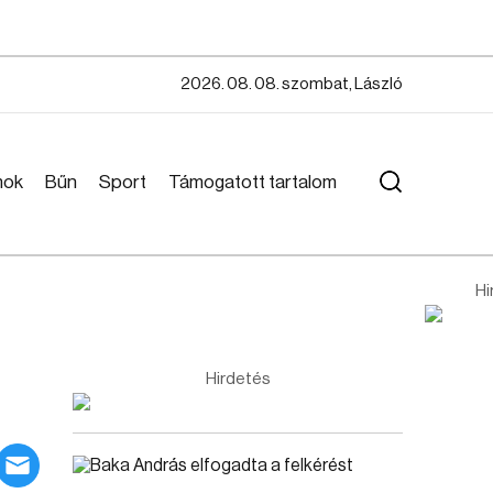
2026. 08. 08. szombat, László
mok
Bűn
Sport
Támogatott tartalom
Hi
Hirdetés