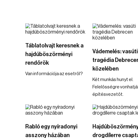
Táblatolvajt keresnek a
Vádemelés: vasúti
hajdúböszörményi
tragédia Debrece
rendőrök
közelében
Van információja az esetről?
Két munkás hunyt el.
Felelősségre vonhatjá
építésvezetőt.
Rabló egy nyíradonyi
Hajdúböszörmény
asszony házában
drogdílerre csapta