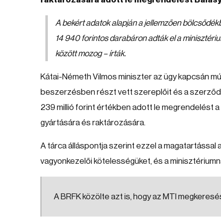
A bekért adatok alapján a jellemzően bölcsődék
14 940 forintos darabáron adták el a minisztéri
között mozog – írták.
Kátai-Németh Vilmos miniszter az ügy kapcsán mú
beszerzésben részt vett szereplőit és a szerződés
239 millió forint értékben adott le megrendelést 
gyártására és raktározására.
A tárca álláspontja szerint ezzel a magatartással
vagyonkezelői kötelességüket, és a minisztériumna
A BRFK közölte azt is, hogy az MTI megkeresésé