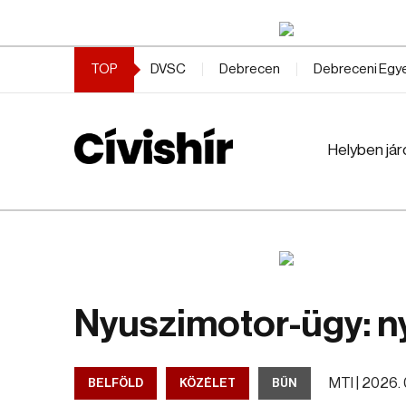
TOP
DVSC
Debrecen
Debreceni Eg
Helyben jár
Nyuszimotor-ügy: n
MTI |
2026. 0
BELFÖLD
KÖZÉLET
BŰN