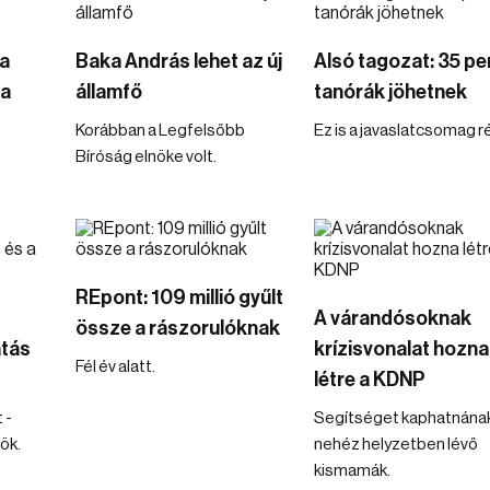
a
Baka András lehet az új
Alsó tagozat: 35 pe
ba
államfő
tanórák jöhetnek
Korábban a Legfelsőbb
Ez is a javaslatcsomag r
Bíróság elnöke volt.
REpont: 109 millió gyűlt
A várandósoknak
össze a rászorulóknak
atás
krízisvonalat hozna
Fél év alatt.
létre a KDNP
 -
Segítséget kaphatnának
ök.
nehéz helyzetben lévő
kismamák.