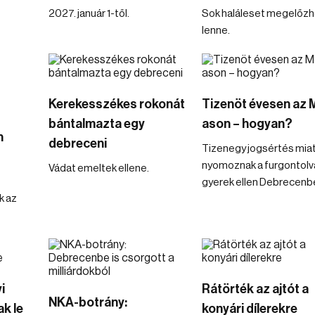
2027. január 1-től.
Sok haláleset megelőz
lenne.
Kerekesszékes rokonát
Tizenöt évesen az 
bántalmazta egy
ason – hogyan?
n
debreceni
Tizenegy jogsértés mia
nyomoznak a furgontolv
Vádat emeltek ellene.
gyerek ellen Debrecenb
k az
i
Rátörték az ajtót a
NKA-botrány:
k le
konyári dílerekre