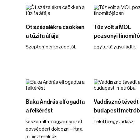
Öt százalékra csökken
Tűz volt a MOL
a tűzifa áfája
pozsonyi finomít
Szeptember közepétől.
Egy tartály gyulladt ki.
Baka András elfogadta
Vaddisznó tévedt 
a felkérést
budapesti metró
készen áll a magyar nemzet
Lelőtte egy vadász.
egységéért dolgozni - írta a
miniszterelnök.