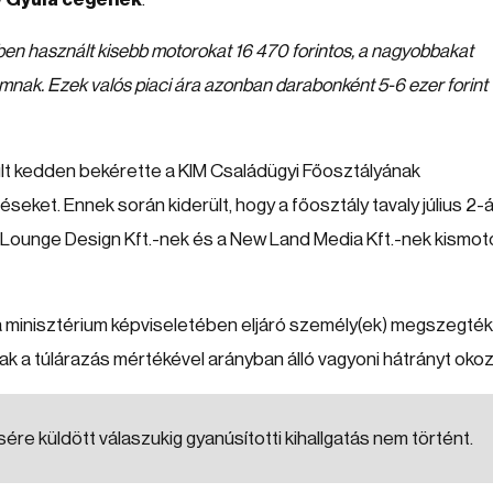
ben használt kisebb motorokat 16 470 forintos, a nagyobbakat
umnak. Ezek valós piaci ára azonban darabonként 5-6 ezer forint
lt kedden bekérette a KIM Családügyi Főosztályának
eket. Ennek során kiderült, hogy a főosztály tavaly július 2-
a Lounge Design Kft.-nek és a New Land Media Kft.-nek kismo
 a minisztérium képviseletében eljáró személy(ek) megszegték
k a túlárazás mértékével arányban álló vagyoni hátrányt okoz
re küldött válaszukig gyanúsítotti kihallgatás nem történt.