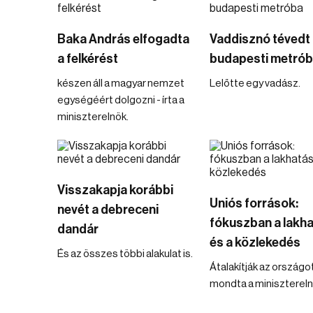
Baka András elfogadta
Vaddisznó tévedt 
a felkérést
budapesti metró
készen áll a magyar nemzet
Lelőtte egy vadász.
egységéért dolgozni - írta a
miniszterelnök.
Visszakapja korábbi
Uniós források:
nevét a debreceni
fókuszban a lakh
dandár
és a közlekedés
És az összes többi alakulat is.
Átalakítják az országot
mondta a minisztereln