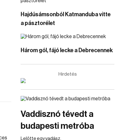
Hajdúsámsonból Katmanduba vitte
a pásztorélet
Három gól, fájó lecke a Debrecennek
Hirdetés
Vaddisznó tévedt a
budapesti metróba
Lelőtte egy vadász.