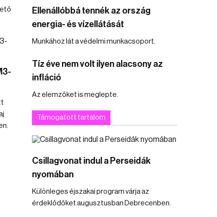
hető
Ellenállóbbá tennék az ország
energia- és vízellátását
Munkához lát a védelmi munkacsoport.
Tíz éve nem volt ilyen alacsony az
M3-
infláció
Az elemzőket is meglepte.
tt
aj
Támogatott tartalom
en.
Csillagvonat indul a Perseidák
nyomában
Különleges éjszakai program várja az
érdeklődőket augusztusban Debrecenben.