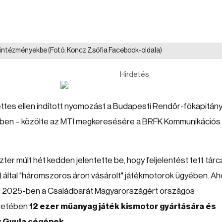
z intézményekbe
(Fotó: Koncz Zsófia Facebook-oldala)
Hirdetés
tettes ellen indított nyomozást a Budapesti Rendőr-főkapitán
gyében – közölte az MTI megkeresésére a BRFK Kommunikációs
ter múlt hét kedden jelentette be, hogy feljelentést tett tárc
IM) által "háromszoros áron vásárolt" játékmotorok ügyében. Ah
IM 2025-ben a Családbarát Magyarországért országos
retében
12 ezer műanyag játék kismotor gyártására és
y Gyula cégének
.