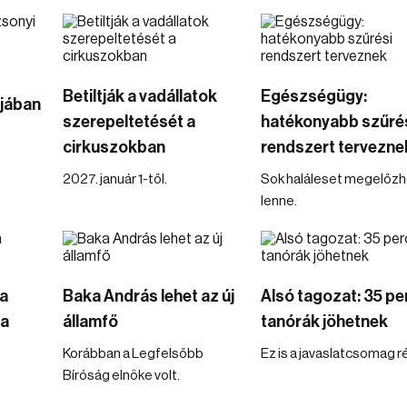
Betiltják a vadállatok
Egészségügy:
ójában
szerepeltetését a
hatékonyabb szűré
cirkuszokban
rendszert tervezne
2027. január 1-től.
Sok haláleset megelőz
lenne.
a
Baka András lehet az új
Alsó tagozat: 35 pe
ba
államfő
tanórák jöhetnek
Korábban a Legfelsőbb
Ez is a javaslatcsomag r
Bíróság elnöke volt.