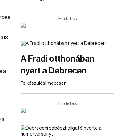
rces
Hirdetés
észe.
A Fradi otthonában
nyert a Debrecen
Felkészülési meccsen.
Hirdetés
 a