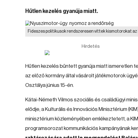
Hűtlen kezelés gyanúja miatt.
Fideszes politikusok rendszeresen vittek kismotorokat a
Hirdetés
Hűtlen kezelés bűntett gyanúja miatt ismeretlen 
az előző kormány által vásárolt játékmotorok ü
Osztálya június 15-én.
Kátai-Németh Vilmos szociális és családügyi minisz
elődje, a Kulturális és Innovációs Minisztérium (K
minisztérium közleményében emlékeztetett, a K
programsorozat kommunikációs kampányának ke
raktározására adott le megrendelést Balás