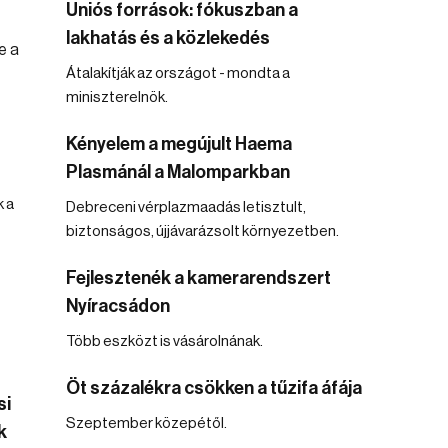
Uniós források: fókuszban a
lakhatás és a közlekedés
Átalakítják az országot - mondta a
miniszterelnök.
Kényelem a megújult Haema
Plasmánál a Malomparkban
 a
Debreceni vérplazmaadás letisztult,
biztonságos, újjávarázsolt környezetben.
Fejlesztenék a kamerarendszert
Nyíracsádon
Több eszközt is vásárolnának.
Öt százalékra csökken a tűzifa áfája
si
Szeptember közepétől.
k