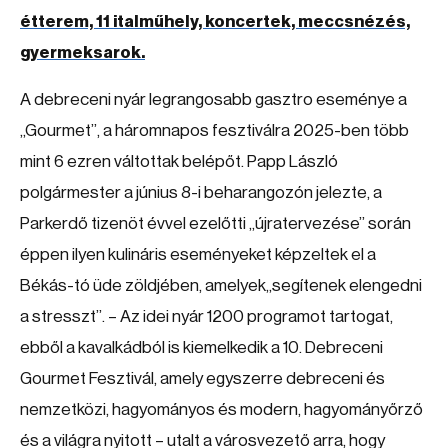
étterem, 11 italműhely, koncertek, meccsnézés,
gyermeksarok.
A debreceni nyár legrangosabb gasztro eseménye a
„Gourmet”, a háromnapos fesztiválra 2025-ben több
mint 6 ezren váltottak belépőt. Papp László
polgármester a június 8-i beharangozón jelezte, a
Parkerdő tizenöt évvel ezelőtti „újratervezése” során
éppen ilyen kulináris eseményeket képzeltek el a
Békás-tó üde zöldjében, amelyek„segítenek elengedni
a stresszt”. – Az idei nyár 1200 programot tartogat,
ebből a kavalkádból is kiemelkedik a 10. Debreceni
Gourmet Fesztivál, amely egyszerre debreceni és
nemzetközi, hagyományos és modern, hagyományőrző
és a világra nyitott – utalt a városvezető arra, hogy