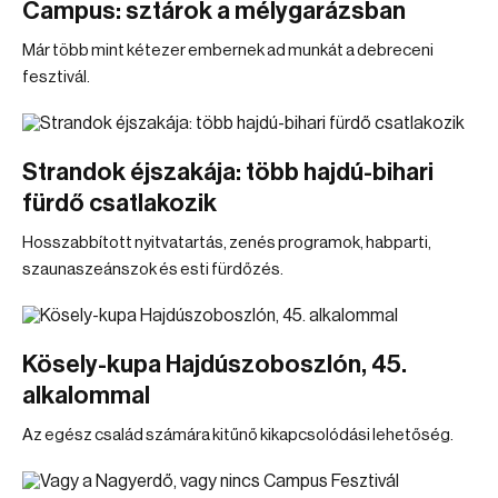
Campus: sztárok a mélygarázsban
Már több mint kétezer embernek ad munkát a debreceni
fesztivál.
Strandok éjszakája: több hajdú-bihari
fürdő csatlakozik
Hosszabbított nyitvatartás, zenés programok, habparti,
szaunaszeánszok és esti fürdőzés.
Kösely-kupa Hajdúszoboszlón, 45.
alkalommal
Az egész család számára kitűnő kikapcsolódási lehetőség.