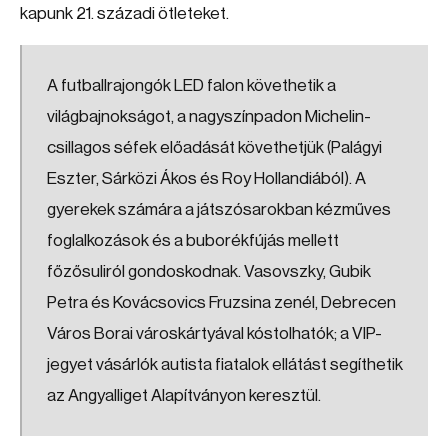
kapunk 21. századi ötleteket.
A futballrajongók LED falon követhetik a
világbajnokságot, a nagyszínpadon Michelin-
csillagos séfek előadását követhetjük (Palágyi
Eszter, Sárközi Ákos és Roy Hollandiából). A
gyerekek számára a játszósarokban kézműves
foglalkozások és a buborékfújás mellett
főzősuliról gondoskodnak. Vasovszky, Gubik
Petra és Kovácsovics Fruzsina zenél, Debrecen
Város Borai városkártyával kóstolhatók; a VIP-
jegyet vásárlók autista fiatalok ellátást segíthetik
az Angyalliget Alapítványon keresztül.