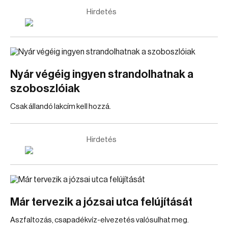
Hirdetés
Nyár végéig ingyen strandolhatnak a
szoboszlóiak
Csak állandó lakcím kell hozzá.
Hirdetés
Már tervezik a józsai utca felújítását
Aszfaltozás, csapadékvíz-elvezetés valósulhat meg.