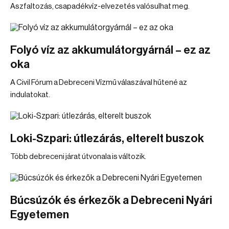
Aszfaltozás, csapadékvíz-elvezetés valósulhat meg.
Folyó víz az akkumulátorgyárnál – ez az
oka
A Civil Fórum a Debreceni Vízmű válaszával hűtené az
indulatokat.
Loki-Szpari: útlezárás, elterelt buszok
Több debreceni járat útvonala is változik.
Búcsúzók és érkezők a Debreceni Nyári
Egyetemen