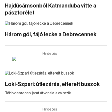
Hajdúsámsonból Katmanduba vitte a
pásztorélet
Három gól, fájó lecke a Debrecennek
Hirdetés
Loki-Szpari: útlezárás, elterelt buszok
Több debreceni járat útvonala is változik.
Hirdetés