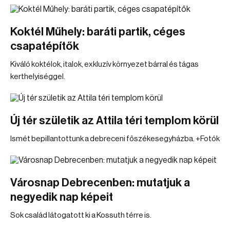
Koktél Műhely: baráti partik, céges
csapatépítők
Kiváló koktélok, italok, exkluzív környezet bárral és tágas
kerthelyiséggel.
Új tér születik az Attila téri templom körül
Ismét bepillantottunk a debreceni főszékesegyházba. +Fotók
Városnap Debrecenben: mutatjuk a
negyedik nap képeit
Sok család látogatott ki a Kossuth térre is.