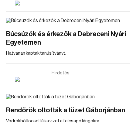
Búcsúzók és érkezők a Debreceni Nyári
Egyetemen
Hatvanan kaptak tanúsítványt.
Hirdetés
Rendőrök oltották a tüzet Gáborjánban
Vödrökből locsolták a vizet a felcsapó lángokra.