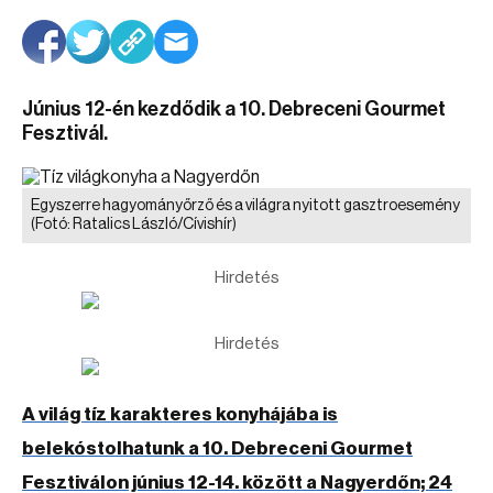
Június 12-én kezdődik a 10. Debreceni Gourmet
Fesztivál.
Egyszerre hagyományőrző és a világra nyitott gasztroesemény
(Fotó: Ratalics László/Cívishír)
Hirdetés
Hirdetés
A világ tíz karakteres konyhájába is
belekóstolhatunk a 10. Debreceni Gourmet
Fesztiválon június 12-14. között a Nagyerdőn; 24