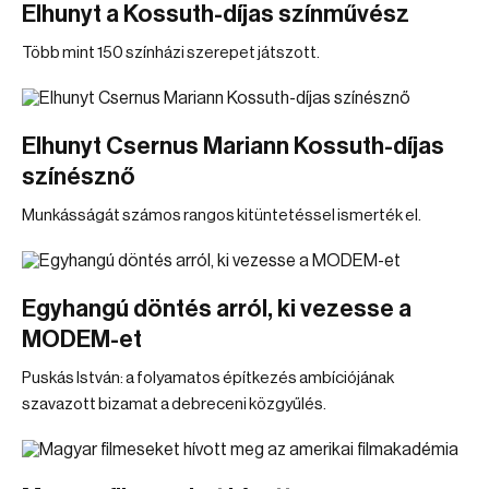
Elhunyt a Kossuth-díjas színművész
Több mint 150 színházi szerepet játszott.
Elhunyt Csernus Mariann Kossuth-díjas
színésznő
Munkásságát számos rangos kitüntetéssel ismerték el.
Egyhangú döntés arról, ki vezesse a
MODEM-et
Puskás István: a folyamatos építkezés ambíciójának
szavazott bizamat a debreceni közgyűlés.