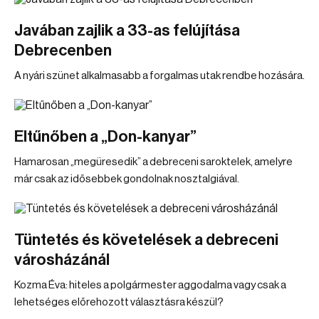
Javában zajlik a 33-as felújítása
Debrecenben
A nyári szünet alkalmasabb a forgalmas utak rendbe hozására.
Eltűnőben a „Don-kanyar”
Hamarosan „megüresedik” a debreceni saroktelek, amelyre
már csak az idősebbek gondolnak nosztalgiával.
Tüntetés és követelések a debreceni
városházánál
Kozma Éva: hiteles a polgármester aggodalma vagy csak a
lehetséges előrehozott választásra készül?