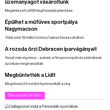
üzemanyagot vásároltunk
Megérkezett a KSH legfrissebb jelentése.
Épülhet a műfüves sportpálya
Nagymacson
Több mint 19 millió forintos fejlesztés kezdődhet.
A rozsda őrzi Debrecen iparvágányait
Vonat már rég nincs – a sínek, a fénysorompók és a kérdések
azonban megmaradtak.
Megbüntették a Lidlt
Megtévesztő módon kummunikált a cég.
Támogatott tartalom