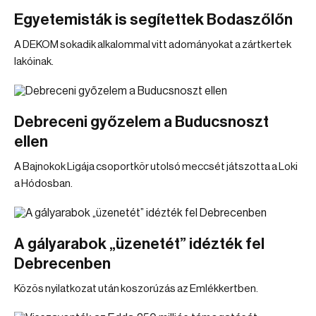
Egyetemisták is segítettek Bodaszőlőn
A DEKOM sokadik alkalommal vitt adományokat a zártkertek
lakóinak.
Debreceni győzelem a Buducsnoszt
ellen
A Bajnokok Ligája csoportkör utolsó meccsét játszotta a Loki
a Hódosban.
A gályarabok „üzenetét” idézték fel
Debrecenben
Közös nyilatkozat után koszorúzás az Emlékkertben.