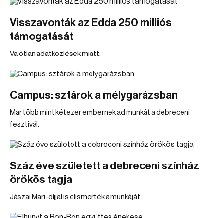
Visszavonták az Edda 250 milliós
támogatását
Valótlan adatközlések miatt.
Campus: sztárok a mélygarázsban
Már több mint kétezer embernek ad munkát a debreceni
fesztivál.
Száz éve született a debreceni színház
örökös tagja
Jászai Mari-díjjal is elismerték a munkáját.