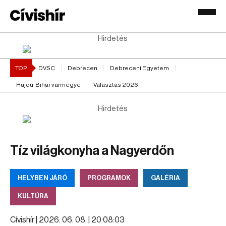
Hirdetés
TOP
DVSC
Debrecen
Debreceni Egyetem
Hajdú-Bihar vármegye
Választás 2026
Hirdetés
Tíz világkonyha a Nagyerdőn
HELYBEN JÁRÓ
PROGRAMOK
GALÉRIA
KULTÚRA
Cívishír |
2026. 06. 08. | 20:08:03