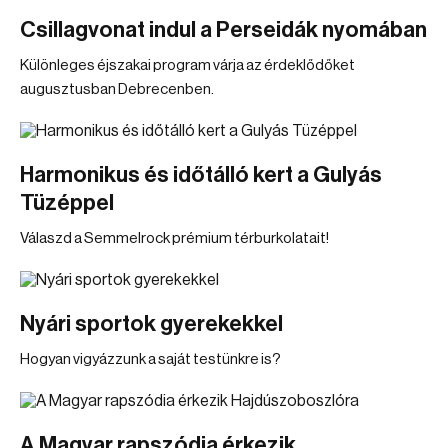
Csillagvonat indul a Perseidák nyomában
Különleges éjszakai program várja az érdeklődőket
augusztusban Debrecenben.
Harmonikus és időtálló kert a Gulyás
Tüzéppel
Válaszd a Semmelrock prémium térburkolatait!
Nyári sportok gyerekekkel
Hogyan vigyázzunk a saját testünkre is?
A Magyar rapszódia érkezik