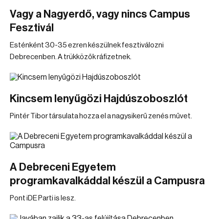
Vagy a Nagyerdő, vagy nincs Campus
Fesztivál
Esténként 30-35 ezren készülnek fesztiválozni
Debrecenben. A trükközők ráfizetnek.
Kincsem lenyűgözi Hajdúszoboszlót
Pintér Tibor társulata hozza el a nagysikerű zenés művet.
A Debreceni Egyetem
programkavalkáddal készül a Campusra
Pont iDE Parti is lesz.