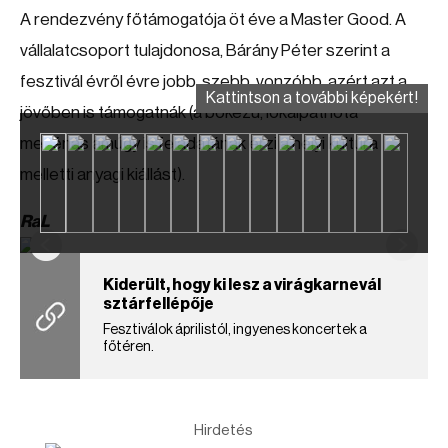
A rendezvény főtámogatója öt éve a Master Good. A
vállalatcsoport tulajdonosa, Bárány Péter szerint a
fesztivál évről évre jobb, szebb, vonzóbb, azért azt a
Kattintson a további képekért!
jövőben is támogatnák (a bőkezű, lokálpatrióta
mecénás amúgy is feladatának érzi a helyi kultúra
melletti anyagi kiállást).
RaL
Kiderült, hogy ki lesz a virágkarnevál
sztárfellépője
Fesztiválok áprilistól, ingyenes koncertek a
főtéren.
Hirdetés