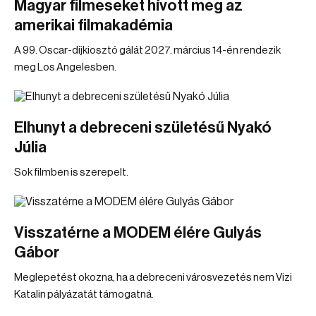
Magyar filmeseket hívott meg az
amerikai filmakadémia
A 99. Oscar-díjkiosztó gálát 2027. március 14-én rendezik
meg Los Angelesben.
Elhunyt a debreceni születésű Nyakó
Júlia
Sok filmben is szerepelt.
Visszatérne a MODEM élére Gulyás
Gábor
Meglepetést okozna, ha a debreceni városvezetés nem Vizi
Katalin pályázatát támogatná.