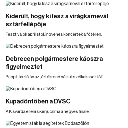
Kiderült, hogy ki lesz a virágkarnevál
sztárfellépője
Fesztiválok áprilistól, ingyenes koncertek a főtéren.
Debrecen polgármestere káoszra
figyelmeztet
Papp László óv az „értékrend nélküli szélkakasoktól”.
Kupadöntőben a DVSC
A Kisvárda elleni siker jutalma a négyes finálé.