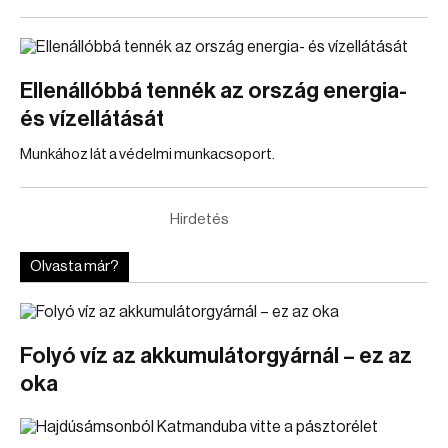
Ellenállóbbá tennék az ország energia-
és vízellátását
Munkához lát a védelmi munkacsoport.
Hirdetés
Olvasta már?
Folyó víz az akkumulátorgyárnál – ez az
oka