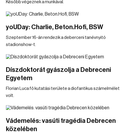
Később végeznek a munkával.
yoUDay: Charlie, Beton.Hofi, BSW
Szeptember 16-án rendezik a deberceni tanévnyitó
stadionshow-t.
Díszdoktorát gyászolja a Debreceni
Egyetem
Florian Luca fő kutatási területe a diofantikus számelmélet
volt.
Vádemelés: vasúti tragédia Debrecen
közelében