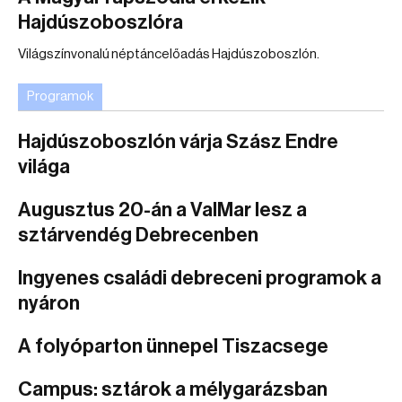
Hajdúszoboszlóra
Világszínvonalú néptáncelőadás Hajdúszoboszlón.
Programok
Hajdúszoboszlón várja Szász Endre
világa
Augusztus 20-án a ValMar lesz a
sztárvendég Debrecenben
Ingyenes családi debreceni programok a
nyáron
A folyóparton ünnepel Tiszacsege
Campus: sztárok a mélygarázsban