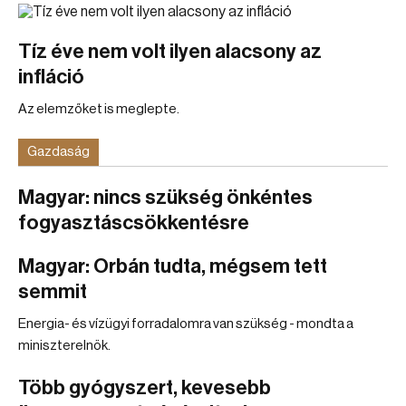
Tíz éve nem volt ilyen alacsony az
infláció
Az elemzőket is meglepte.
Gazdaság
Magyar: nincs szükség önkéntes
fogyasztáscsökkentésre
Magyar: Orbán tudta, mégsem tett
semmit
Energia- és vízügyi forradalomra van szükség - mondta a
miniszterelnök.
Több gyógyszert, kevesebb