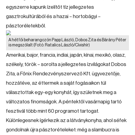
egyszerre kapunk ízelítőt tíz jellegzetes
gasztrokultúrából és a hazai – hortobágyi –
pásztoréletekből.
A hétfői beharangozón Papp László, Dobos Zita és Bárány Péter
is megszólalt
(Fotó: Ratalics László/Cívishír)
Amerikai, bajor, francia, indiai, japán, kínai, mexikó, olasz,
székely, török – sorolta a jellegzetes ízvilágokat Dobos
Zita, a Főnix Rendezvényszervező Kft. ügyvezetője,
hozzátéve, az éttermek a saját fogásaikon túl
választottak egy-egy konyhát, így születnek meg a
változatos finomságok. A péntektől vasárnapig tartó
fesztivál több mint 60 programot tartogat.
Különlegesnek ígérkezik az a látványkonyha, ahol séfek
gondolnak újra pásztorételeket: még a slambucra is