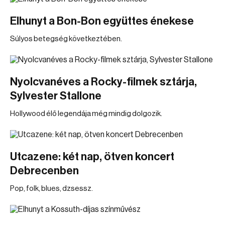
Elhunyt a Bon-Bon együttes énekese
Súlyos betegség következtében.
Nyolcvanéves a Rocky-filmek sztárja,
Sylvester Stallone
Hollywood élő legendája még mindig dolgozik.
Utcazene: két nap, ötven koncert
Debrecenben
Pop, folk, blues, dzsessz.