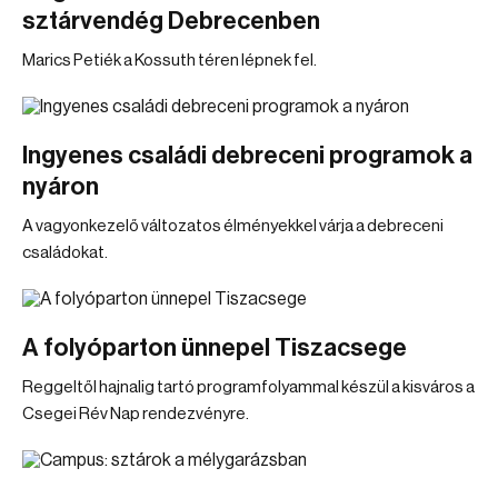
sztárvendég Debrecenben
Marics Petiék a Kossuth téren lépnek fel.
Ingyenes családi debreceni programok a
nyáron
A vagyonkezelő változatos élményekkel várja a debreceni
családokat.
A folyóparton ünnepel Tiszacsege
Reggeltől hajnalig tartó programfolyammal készül a kisváros a
Csegei Rév Nap rendezvényre.