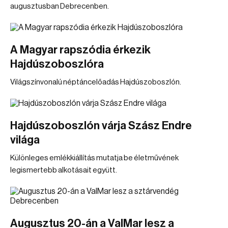
augusztusban Debrecenben.
A Magyar rapszódia érkezik
Hajdúszoboszlóra
Világszínvonalú néptáncelőadás Hajdúszoboszlón.
Hajdúszoboszlón várja Szász Endre
világa
Különleges emlékkiállítás mutatja be életművének
legismertebb alkotásait együtt.
Augusztus 20-án a ValMar lesz a