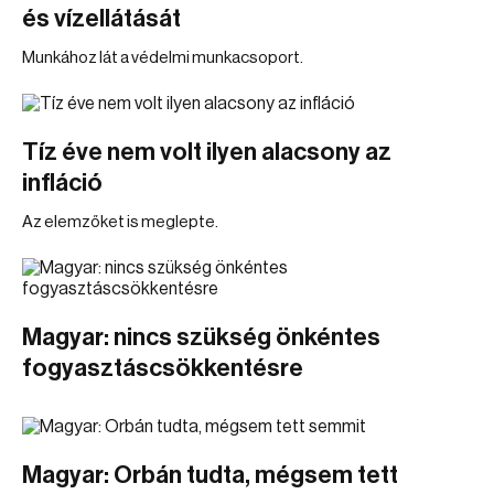
és vízellátását
Munkához lát a védelmi munkacsoport.
Tíz éve nem volt ilyen alacsony az
infláció
Az elemzőket is meglepte.
Magyar: nincs szükség önkéntes
fogyasztáscsökkentésre
Magyar: Orbán tudta, mégsem tett