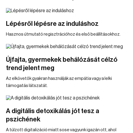
Lépésről lépésre az induláshoz
Hasznos útmutató regisztrációhoz és első beállításokhoz.
Újfajta, gyermekek behálózását célzó
trend jelent meg
Az elkövetők gyakran használják az empátia vagy a lelki
támogatás látszatát.
A digitális detoxikálás jót tesz a
pszichének
A túlzott digitalizáció miatt sose vagyunk igazán ott, ahol