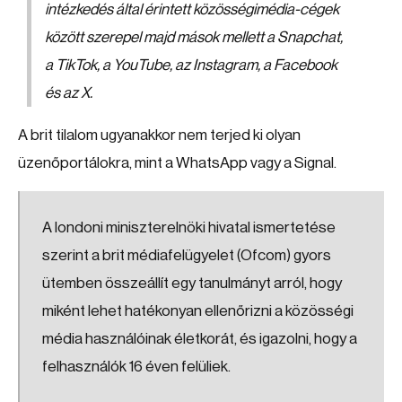
intézkedés által érintett közösségimédia-cégek
között szerepel majd mások mellett a Snapchat,
a TikTok, a YouTube, az Instagram, a Facebook
és az X.
A brit tilalom ugyanakkor nem terjed ki olyan
üzenőportálokra, mint a WhatsApp vagy a Signal.
A londoni miniszterelnöki hivatal ismertetése
szerint a brit médiafelügyelet (Ofcom) gyors
ütemben összeállít egy tanulmányt arról, hogy
miként lehet hatékonyan ellenőrizni a közösségi
média használóinak életkorát, és igazolni, hogy a
felhasználók 16 éven felüliek.