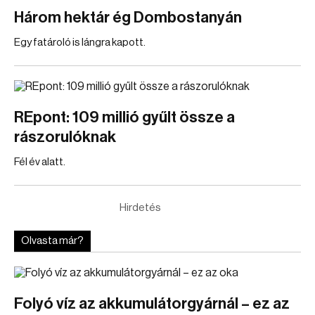
Három hektár ég Dombostanyán
Egy fatároló is lángra kapott.
REpont: 109 millió gyűlt össze a
rászorulóknak
Fél év alatt.
Hirdetés
Olvasta már?
Folyó víz az akkumulátorgyárnál – ez az