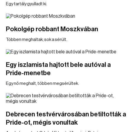
Egy tartály gyulladt ki.
Pokolgép robbant Moszkvában
Többen meghaltak; sok a sérült.
Egy iszlamista hajtott bele autóval a
Pride-menetbe
Egy nő meghalt, többen megsérültek.
Debrecen testvérvárosában betiltották a
Pride-ot, mégis vonultak