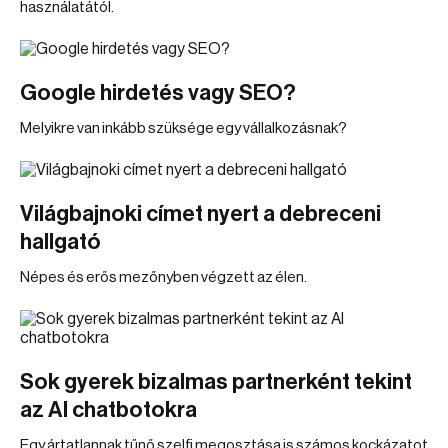
használatától.
Google hirdetés vagy SEO?
Melyikre van inkább szüksége egy vállalkozásnak?
Világbajnoki címet nyert a debreceni
hallgató
Népes és erős mezőnyben végzett az élen.
Sok gyerek bizalmas partnerként tekint
az AI chatbotokra
Egy ártatlannak tűnő szelfi megosztása is számos kockázatot