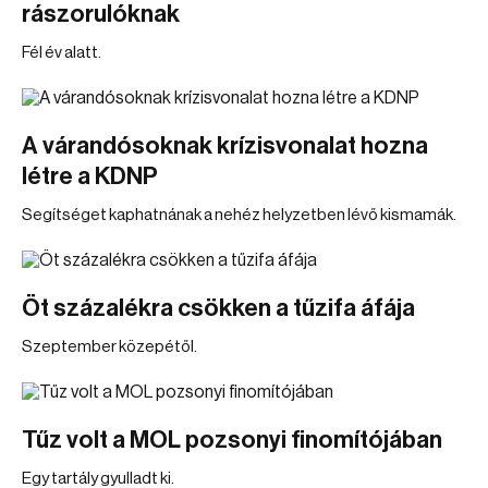
rászorulóknak
Fél év alatt.
A várandósoknak krízisvonalat hozna
létre a KDNP
Segítséget kaphatnának a nehéz helyzetben lévő kismamák.
Öt százalékra csökken a tűzifa áfája
Szeptember közepétől.
Tűz volt a MOL pozsonyi finomítójában
Egy tartály gyulladt ki.