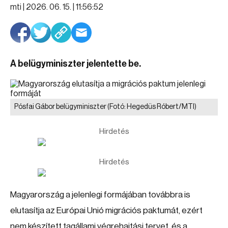
mti |
2026. 06. 15. | 11:56:52
A belügyminiszter jelentette be.
Pósfai Gábor belügyminiszter
(Fotó: Hegedüs Róbert/MTI)
Hirdetés
Hirdetés
Magyarország a jelenlegi formájában továbbra is
elutasítja az Európai Unió migrációs paktumát, ezért
nem készített tagállami végrehajtási tervet, és a