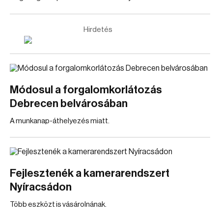
Hirdetés
Módosul a forgalomkorlátozás
Debrecen belvárosában
A munkanap-áthelyezés miatt.
Fejlesztenék a kamerarendszert
Nyíracsádon
Több eszközt is vásárolnának.