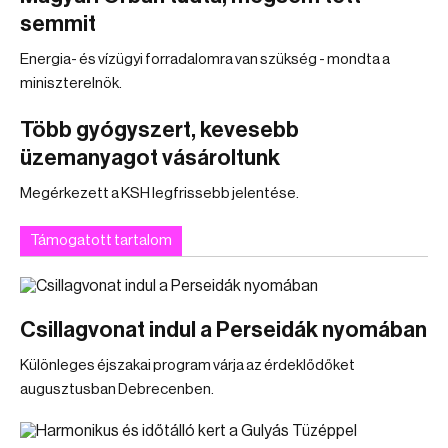
semmit
Energia- és vízügyi forradalomra van szükség - mondta a
miniszterelnök.
Több gyógyszert, kevesebb
üzemanyagot vásároltunk
Megérkezett a KSH legfrissebb jelentése.
Támogatott tartalom
Csillagvonat indul a Perseidák nyomában
Különleges éjszakai program várja az érdeklődőket
augusztusban Debrecenben.