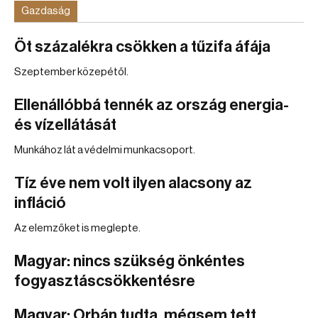
Gazdaság
Öt százalékra csökken a tűzifa áfája
Szeptember közepétől.
Ellenállóbbá tennék az ország energia-
és vízellátását
Munkához lát a védelmi munkacsoport.
Tíz éve nem volt ilyen alacsony az
infláció
Az elemzőket is meglepte.
Magyar: nincs szükség önkéntes
fogyasztáscsökkentésre
Magyar: Orbán tudta, mégsem tett