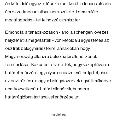
és kétoldalú egyeztetésekre sor került a tanács ülésén,
ám ezzel kapcsolatban nem született semmiféle
megállapodás - tette hozzá a miniszter.
Elmondta, a tanácskozáson - ahol a schengeni övezet
helyzetét is megvitatták - volt kétoldalú egyeztetés az
osztrák belügyminiszterrel annak okán, hogy
Magyarország ellenzi a belső határellenőrzések
fenntartását. Közösen felvetették, hogy középtávon a
határellenőrzést egy olyan rendszer válthatja fel, ahol
az osztrák és a magyar belügyi szervek együttműködve
nem közvetlenül a határt ellenőrzik, hanem a
határrégióban tartanak ellenőrzéseket.
Hirdetés