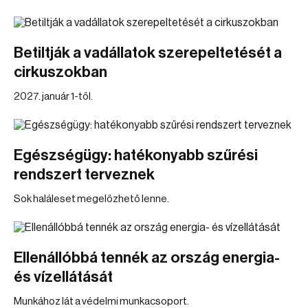
Betiltják a vadállatok szerepeltetését a
cirkuszokban
2027. január 1-től.
Egészségügy: hatékonyabb szűrési
rendszert terveznek
Sok haláleset megelőzhető lenne.
Ellenállóbbá tennék az ország energia-
és vízellátását
Munkához lát a védelmi munkacsoport.