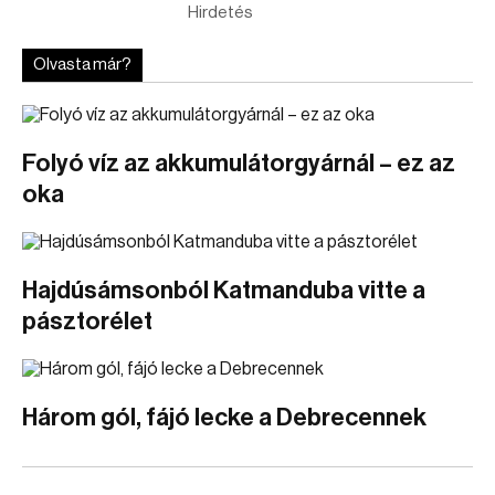
Hirdetés
Olvasta már?
Folyó víz az akkumulátorgyárnál – ez az
oka
Hajdúsámsonból Katmanduba vitte a
pásztorélet
Három gól, fájó lecke a Debrecennek