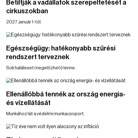
Betiltják a vadállatok szerepeltetését a
cirkuszokban
2027. január 1-től.
Egészségügy: hatékonyabb szűrési
rendszert terveznek
Sok haláleset megelőzhető lenne.
Ellenállóbbá tennék az ország energia-
és vízellátását
Munkához lát a védelmi munkacsoport.