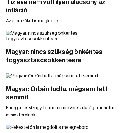
Tíz éve nem volt ilyen alacsony az
infláció
Az elemzőket is meglepte.
Magyar: nincs szükség önkéntes
fogyasztáscsökkentésre
Magyar: Orbán tudta, mégsem tett
semmit
Energia- és vízügyi forradalomra van szükség - mondta a
miniszterelnök.