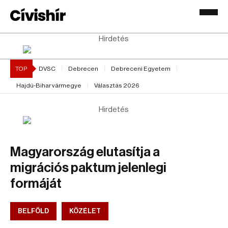
Hirdetés
TOP
DVSC
Debrecen
Debreceni Egyetem
Hajdú-Bihar vármegye
Választás 2026
Hirdetés
Magyarország elutasítja a
migrációs paktum jelenlegi
formáját
BELFÖLD
KÖZÉLET