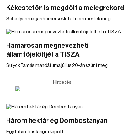
Kékestetőn is megdőlt a melegrekord
Soha ilyen magas hőmérsékletet nem mértek még.
Hamarosan megnevezheti
államfőjelöltjét a TISZA
Sulyok Tamás mandátuma július 20-án szűnt meg.
Hirdetés
Három hektár ég Dombostanyán
Egy fatároló is lángra kapott.