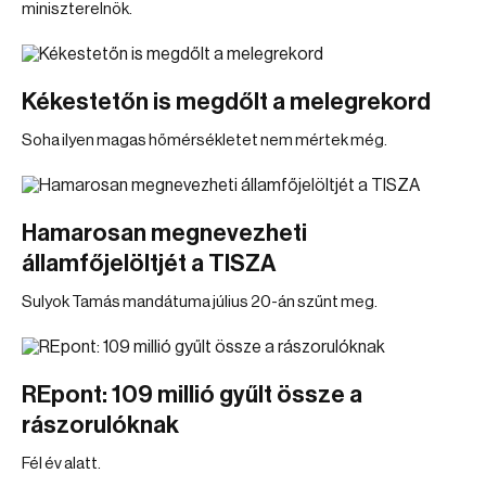
miniszterelnök.
Kékestetőn is megdőlt a melegrekord
Soha ilyen magas hőmérsékletet nem mértek még.
Hamarosan megnevezheti
államfőjelöltjét a TISZA
Sulyok Tamás mandátuma július 20-án szűnt meg.
REpont: 109 millió gyűlt össze a
rászorulóknak
Fél év alatt.