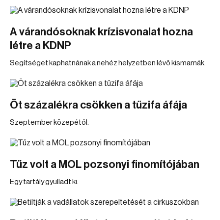
A várandósoknak krízisvonalat hozna
létre a KDNP
Segítséget kaphatnának a nehéz helyzetben lévő kismamák.
Öt százalékra csökken a tűzifa áfája
Szeptember közepétől.
Tűz volt a MOL pozsonyi finomítójában
Egy tartály gyulladt ki.