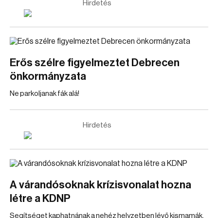
Hirdetés
Erős szélre figyelmeztet Debrecen
önkormányzata
Ne parkoljanak fák alá!
Hirdetés
A várandósoknak krízisvonalat hozna
létre a KDNP
Segítséget kaphatnának a nehéz helyzetben lévő kismamák.