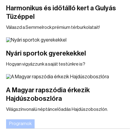
Harmonikus és időtálló kert a Gulyás
Tüzéppel
Válaszd a Semmelrock prémium térburkolatait!
Nyári sportok gyerekekkel
Hogyan vigyázzunk a saját testünkre is?
A Magyar rapszódia érkezik
Hajdúszoboszlóra
Világszínvonalú néptáncelőadás Hajdúszoboszlón.
Programok