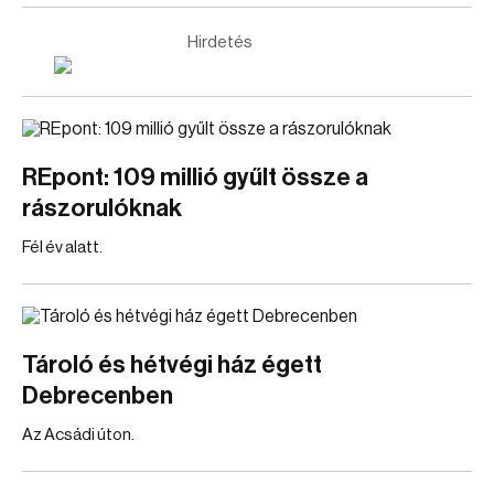
Hirdetés
REpont: 109 millió gyűlt össze a
rászorulóknak
Fél év alatt.
Tároló és hétvégi ház égett
Debrecenben
Az Acsádi úton.