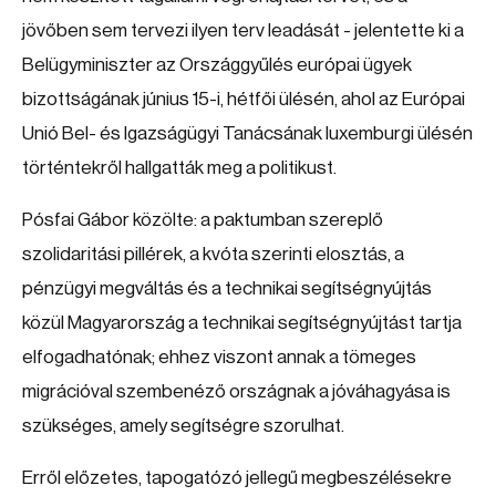
jövőben sem tervezi ilyen terv leadását - jelentette ki a
Belügyminiszter az Országgyűlés európai ügyek
bizottságának június 15-i, hétfői ülésén, ahol az Európai
Unió Bel- és Igazságügyi Tanácsának luxemburgi ülésén
történtekről hallgatták meg a politikust.
Pósfai Gábor közölte: a paktumban szereplő
szolidaritási pillérek, a kvóta szerinti elosztás, a
pénzügyi megváltás és a technikai segítségnyújtás
közül Magyarország a technikai segítségnyújtást tartja
elfogadhatónak; ehhez viszont annak a tömeges
migrációval szembenéző országnak a jóváhagyása is
szükséges, amely segítségre szorulhat.
Erről előzetes, tapogatózó jellegű megbeszélésekre