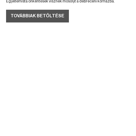
Egyetemista önkéntesek visznek mosolyt a debreceni kórházba.
TOVÁBBIAK BETÖLTÉSE