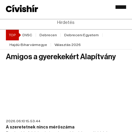
Hirdetés
TOP
DVSC
Debrecen
Debreceni Egyetem
Hajdú-Bihar vármegye
Választás 2026
Amigos a gyerekekért Alapítvány
2026.06.10 15:53:44
A szeretetnek nincs mérőszáma