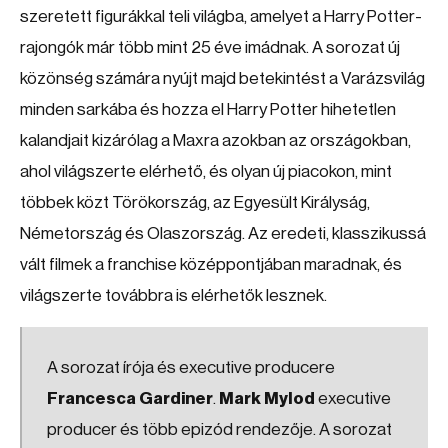
szeretett figurákkal teli világba, amelyet a Harry Potter-
rajongók már több mint 25 éve imádnak. A sorozat új
közönség számára nyújt majd betekintést a Varázsvilág
minden sarkába és hozza el Harry Potter hihetetlen
kalandjait kizárólag a Maxra azokban az országokban,
ahol világszerte elérhető, és olyan új piacokon, mint
többek közt Törökország, az Egyesült Királyság,
Németország és Olaszország. Az eredeti, klasszikussá
vált filmek a franchise középpontjában maradnak, és
világszerte továbbra is elérhetők lesznek.
A sorozat írója és executive producere
Francesca Gardiner
.
Mark Mylod
executive
producer és több epizód rendezője. A sorozat