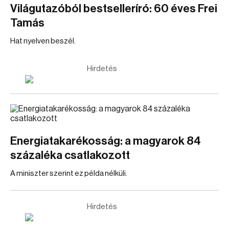
Világutazóból bestselleríró: 60 éves Frei
Tamás
Hat nyelven beszél.
Hirdetés
Energiatakarékosság: a magyarok 84
százaléka csatlakozott
A miniszter szerint ez példa nélküli.
Hirdetés