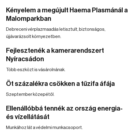
Kényelem a megújult Haema Plasmánál a
Malomparkban
Debreceni vérplazmaadás letisztult, biztonságos,
újjávarázsolt környezetben.
Fejlesztenék a kamerarendszert
Nyíracsádon
Több eszközt is vásárolnának.
Öt százalékra csökken a tűzifa áfája
Szeptember közepétől.
Ellenállóbbá tennék az ország energia-
és vízellátását
Munkához lát a védelmi munkacsoport.