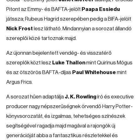
Pitont az Emmy- és BAFTA-jelölt
Paapa Essiedu
játssza; Rubeus Hagrid szerepében pedig a BIFA-jelölt
Nick Frost
lesz látható. Mindannyian a sorozat állandó
szereplői közé tartoznak majd.
Az újonnan bejelentett vendég- és visszatérő
szereplők közt lesz
Luke Thallon
mint Quirinus Mógus
és az ötszörös BAFTA-díjas
Paul Whitehouse
mint
Argus Frics.
A sorozat hűen adaptálja
J. K. Rowling
író és executive
producer nagy népszerűségnek örvendő Harry Potter-
könyvsorozatát, és izgalmas, tehetséges színészek
segítségével ragadja majd magával a rajongók új
generációját abba a fantasztikus részletekkel és