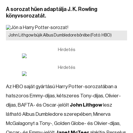
A sorozat hűen adaptálja J. K. Rowling
könyvsorozatát.
John Lithgow bújik Albus Dumbledore bőrébe
(Fotó: HBO)
Hirdetés
Hirdetés
Az HBO saját gyártású Harry Potter-sorozatában a
hatszoros Emmy-díjas, kétszeres Tony-díjas, Olivier-
díjas, BAFTA- és Oscar-jelölt
John Lithgow
lesz
látható Albus Dumbledore szerepében; Minerva
McGalagonyt a Tony-, Golden Globe- és Olivier-díjas,
Oscar- és Emmy-jelölt
Janet McTeer
alakítja; Perselus