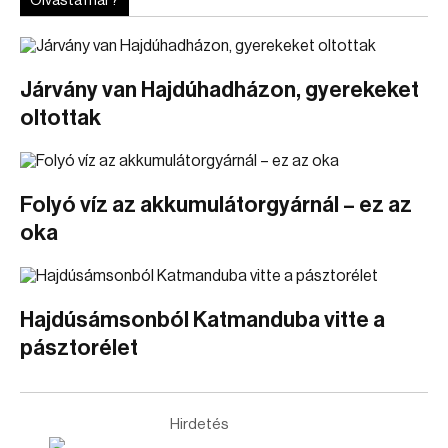
Olvasta már?
Járvány van Hajdúhadházon, gyerekeket
oltottak
Folyó víz az akkumulátorgyárnál – ez az
oka
Hajdúsámsonból Katmanduba vitte a
pásztorélet
Hirdetés