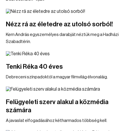
Nézz rá az életedre az utolsó sorból!
Kern András egyszemélyes darabját néztük meg a Hadházi
Szabadtérin.
Tenki Réka 40 éves
Debreceni színpadoktól a magyar filmvilág élvonaláig.
Felügyeleti szerv alakul a közmédia
számára
A javaslat elfogadásához kétharmados többség kell.