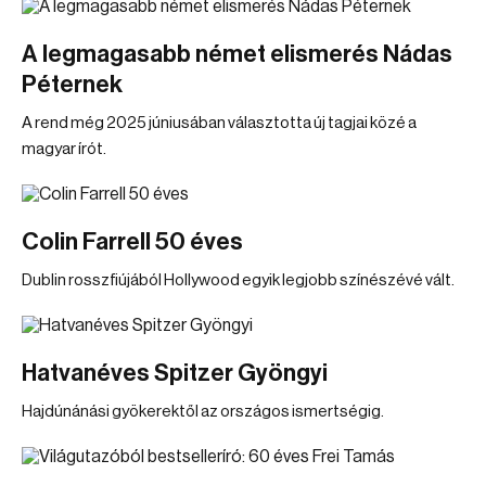
A legmagasabb német elismerés Nádas
Péternek
A rend még 2025 júniusában választotta új tagjai közé a
magyar írót.
Colin Farrell 50 éves
Dublin rosszfiújából Hollywood egyik legjobb színészévé vált.
Hatvanéves Spitzer Gyöngyi
Hajdúnánási gyökerektől az országos ismertségig.