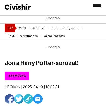
Hirdetés
TOP
DVSC
Debrecen
Debreceni Egyetem
Hajdú-Bihar vármegye
Választás 2026
Hirdetés
Jön a Harry Potter-sorozat!
SZEMÜVEG
HBO Max |
2025. 04. 19. | 12:02:31