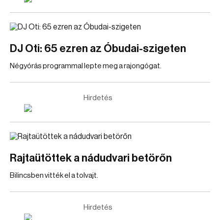
DJ Oti: 65 ezren az Óbudai-szigeten
Négyórás programmal lepte meg a rajongógat.
Hirdetés
Rajtaütöttek a nádudvari betörőn
Bilincsben vitték el a tolvajt.
Hirdetés