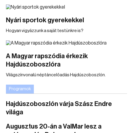
Nyári sportok gyerekekkel
Hogyan vigyázzunk a saját testünkre is?
A Magyar rapszódia érkezik
Hajdúszoboszlóra
Világszínvonalú néptáncelőadás Hajdúszoboszlón.
Programok
Hajdúszoboszlón várja Szász Endre
világa
Augusztus 20-án a ValMar lesz a