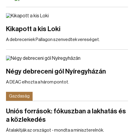
Kikapott a kis Loki
A debreceniek Pallagon szenvedtek vereséget.
Négy debreceni gól Nyíregyházán
A DEAC elhozta a három pontot.
Gazdaság
Uniós források: fókuszban a lakhatás és
a közlekedés
Átalakítják az országot - mondta a miniszterelnök.