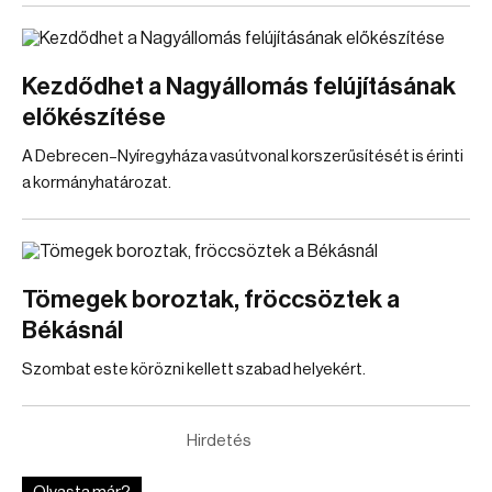
Kezdődhet a Nagyállomás felújításának
előkészítése
A Debrecen–Nyíregyháza vasútvonal korszerűsítését is érinti
a kormányhatározat.
Tömegek boroztak, fröccsöztek a
Békásnál
Szombat este körözni kellett szabad helyekért.
Hirdetés