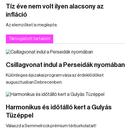
Tíz éve nem volt ilyen alacsony az
infláció
Az elemzőket is meglepte.
Támogatott tartalom
Csillagvonat indul a Perseidák nyomában
Különleges éjszakai program várja az érdeklődőket
augusztusban Debrecenben.
Harmonikus és időtálló kert a Gulyás
Tüzéppel
Válaszd a Semmelrock prémium térburkolatait!