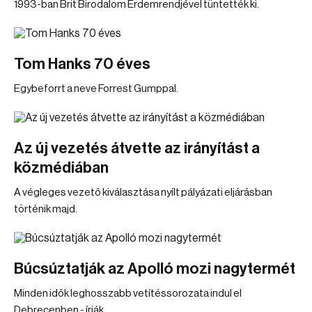
1993-ban Brit Birodalom Érdemrendjével tüntették ki.
Tom Hanks 70 éves
Egybeforrt a neve Forrest Gumppal.
Az új vezetés átvette az irányítást a
közmédiában
A végleges vezető kiválasztása nyílt pályázati eljárásban
történik majd.
Búcsúztatják az Apolló mozi nagytermét
Minden idők leghosszabb vetítéssorozata indul el
Debrecenben - írják.