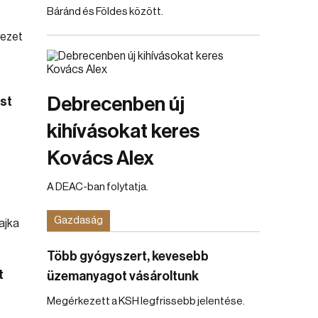
Báránd és Földes között.
Debrecenben új
st
kihívásokat keres
Kovács Alex
A DEAC-ban folytatja.
Gazdaság
Több gyógyszert, kevesebb
t
üzemanyagot vásároltunk
Megérkezett a KSH legfrissebb jelentése.