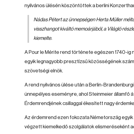
nyilvános ülésén köszöntöttek a berlini Konzerth
Nádas Pétert az ünnepségen Herta Müller méltat
visszhangot kiváltó memoárjából, a Világló rész
kiemelte.
A Pour le Mérite rend története egészen 1740-ig n
egyik legnagyobb presztízsű közösségének számít
szövetségi elnök.
A rend nyilvános ülése után a Berlin-Brandenbur
ünnepélyes eseményre, ahol Steinmeier államfő 
Érdemrendjének csillaggal ékesített nagy érdemke
Az érdemrend ezen fokozata Németország egyik l
végzett kiemelkedő szolgálatok elismeréseként 