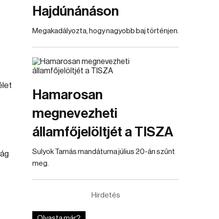
Hajdúnánáson
Megakadályozta, hogy nagyobb baj történjen.
élet
Hamarosan
megnevezheti
államfőjelöltjét a TISZA
Sulyok Tamás mandátuma július 20-án szűnt
ság
meg.
Hirdetés
Olvasta már?