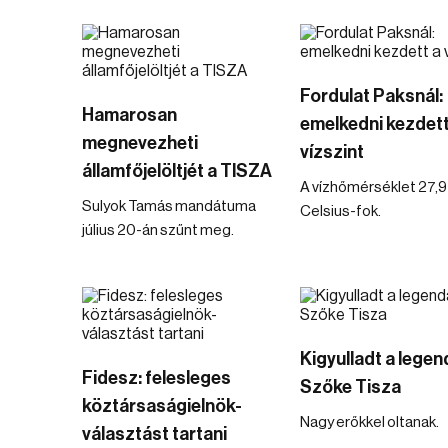
Fordulat Paksnál:
Hamarosan
emelkedni kezdett
megnevezheti
vízszint
államfőjelöltjét a TISZA
A vízhőmérséklet 27,9
Sulyok Tamás mandátuma
Celsius-fok.
július 20-án szűnt meg.
Kigyulladt a lege
Fidesz: felesleges
Szőke Tisza
köztársaságielnök-
Nagy erőkkel oltanak.
választást tartani