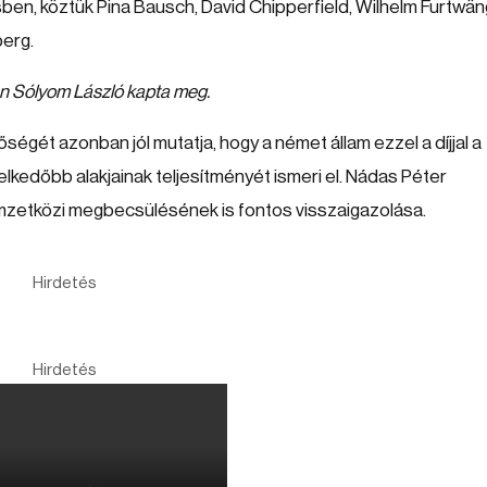
en, köztük Pina Bausch, David Chipperfield, Wilhelm Furtwäng
berg.
n Sólyom László kapta meg.
ségét azonban jól mutatja, hogy a német állam ezzel a díjjal a
lkedőbb alakjainak teljesítményét ismeri el. Nádas Péter
mzetközi megbecsülésének is fontos visszaigazolása.
Hirdetés
Hirdetés