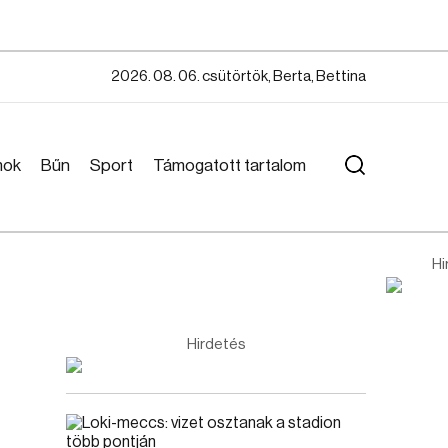
2026. 08. 06. csütörtök, Berta, Bettina
mok
Bűn
Sport
Támogatott tartalom
Hi
Hirdetés