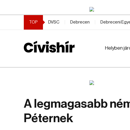
TOP
DVSC
Debrecen
Debreceni Eg
Helyben jár
A legmagasabb ném
Péternek