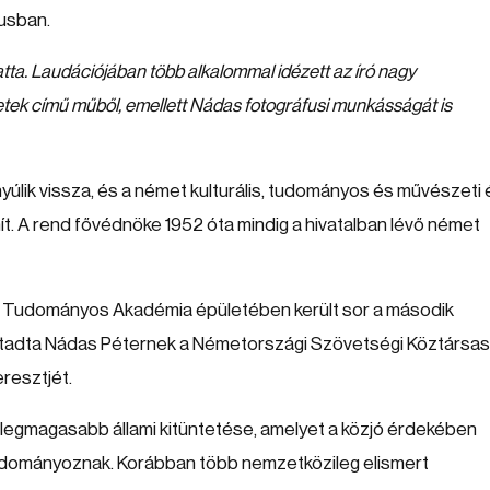
ausban.
ta. Laudációjában több alkalommal idézett az író nagy
letek című műből, emellett Nádas fotográfusi munkásságát is
yúlik vissza, és a német kulturális, tudományos és művészeti 
. A rend fővédnöke 1952 óta mindig a hivatalban lévő német
gi Tudományos Akadémia épületében került sor a második
átadta Nádas Péternek a Németországi Szövetségi Köztársa
resztjét.
egmagasabb állami kitüntetése, amelyet a közjó érdekében
adományoznak. Korábban több nemzetközileg elismert