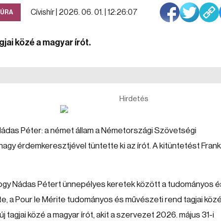
Cívishír |
2026. 06. 01. | 12:26:07
TÚRA
jai közé a magyar írót.
Hirdetés
ádas Péter: a német állam a Németországi Szövetségi
agy érdemkeresztjével tüntette ki az írót. A kitüntetést Frank
 hogy Nádas Pétert ünnepélyes keretek között a tudományos é
e, a Pour le Mérite tudományos és művészeti rend tagjai köz
 tagjai közé a magyar írót, akit a szervezet 2026. május 31-i