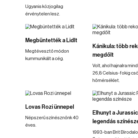
Ugyanis közjogilag
érvénytelen lesz.
Megbüntették a Lidlt
Kánikula: több rek
Megtévesztő módon
megdőlt
kummunikált a cég.
Volt, ahol hajnalra mi
26,8 Celsius-fokig cs
hőmérséklet.
Lovas Rozi ünnepel
Elhunyt a Jurassi
Népszerű színésznőnk 40
legendás színész
éves.
1993-ban Brit Birodal