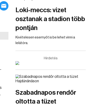
Loki-meccs: vizet
osztanak a stadion több
pontján
Kivételesen esernyőt is be lehet vinni a
lelátóra.
Hirdetés
-
s
Szabadnapos rendőr
é
oltotta a tüzet