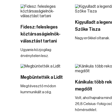
Kigyulladt a lege
Fidesz: felesleges
Szőke Tisza
köztársaságielnök-
Nagy erőkkel oltanak.
választást tartani
Ugyanis közjogilag
érvénytelen lesz.
Megbüntették a Lidlt
Kánikula: több rek
Megtévesztő módon
megdőlt
kummunikált a cég.
Volt, ahol hajnalra mi
26,8 Celsius-fokig cs
hőmérséklet.