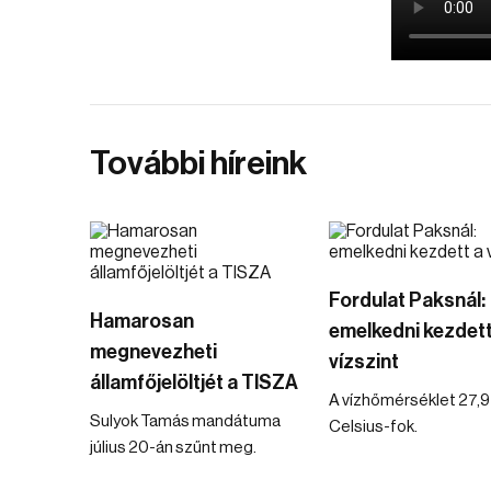
További híreink
Fordulat Paksnál:
Hamarosan
emelkedni kezdett
megnevezheti
vízszint
államfőjelöltjét a TISZA
A vízhőmérséklet 27,9
Sulyok Tamás mandátuma
Celsius-fok.
július 20-án szűnt meg.