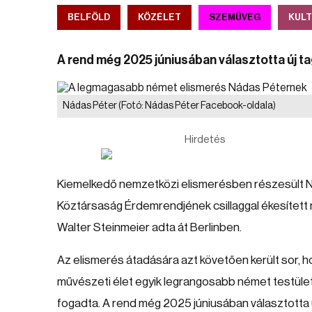
BELFÖLD
KÖZÉLET
SZEMÜVEG
KUL
A rend még 2025 júniusában választotta új tag
Nádas Péter
(Fotó: Nádas Péter Facebook-oldala)
Hirdetés
Kiemelkedő nemzetközi elismerésben részesült N
Köztársaság Érdemrendjének csillaggal ékesített n
Walter Steinmeier adta át Berlinben.
Az elismerés átadására azt követően került sor,
művészeti élet egyik legrangosabb német testület
fogadta. A rend még 2025 júniusában választotta új