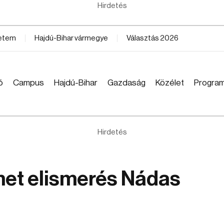
Hirdetés
yetem
Hajdú-Bihar vármegye
Választás 2026
ó
Campus
Hajdú-Bihar
Gazdaság
Közélet
Progra
Hirdetés
et elismerés Nádas