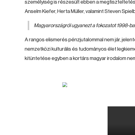
személyiség is részesült ebben a megtiszteltetésb
Anselm Kiefer, Herta Müller, valamint Steven Spiel
Magyarországról ugyanezt a fokozatot 1998-ba
A rangos elismerés pénzjutalommal nem jár, jelentő
nemzetközi kulturális és tudományos élet legkieme
kitüntetése egyben a kortárs magyar irodalom ne