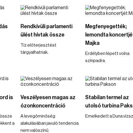
ndás
Rendkívüli parlamenti
Megfenyegették;
ülést hívtak össze
lemondta koncertjé
Majka
Tíz előterjesztést
tárgyalhatnak.
Erdélyben lépett volna
színpadra.
ord is
Veszélyesen magas az
Stabilan termel az
ózonkoncentráció
utolsó turbina Pak
ndössze
A levegőminőség
Emelkedett a Duna vízszi
ökkent a
alakulásában javuló tendencia
nem valószínű.