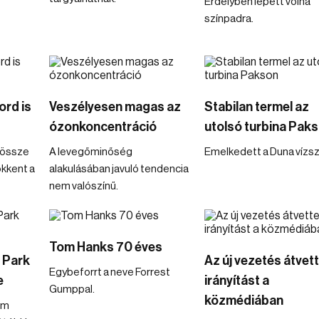
Erdélyben lépett volna
színpadra.
ord is
Veszélyesen magas az
Stabilan termel az
ózonkoncentráció
utolsó turbina Pak
ndössze
A levegőminőség
Emelkedett a Duna vízszi
ökkent a
alakulásában javuló tendencia
nem valószínű.
Tom Hanks 70 éves
c Park
Az új vezetés átvet
Egybeforrt a neve Forrest
e
irányítást a
Gumppal.
közmédiában
om