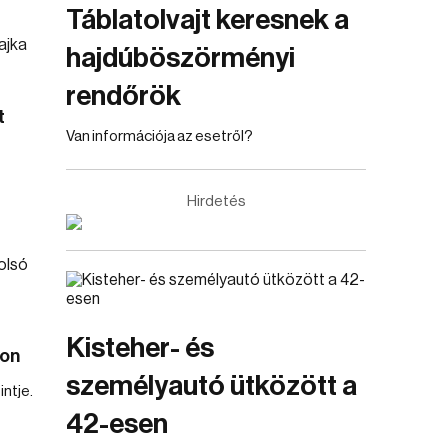
Táblatolvajt keresnek a
hajdúböszörményi
rendőrök
t
Van információja az esetről?
Hirdetés
Kisteher- és
son
személyautó ütközött a
ntje.
42-esen