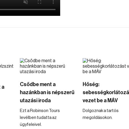
Csődbe ment a
Hőség:
 a
hazánkban is népszerű
sebességkorlátozá
utazási iroda
vezet be a MÁV
Ezt a Robinson Tours
Dolgoznak a tartós
levélben tudatta az
megoldásokon.
ügyfeleivel.