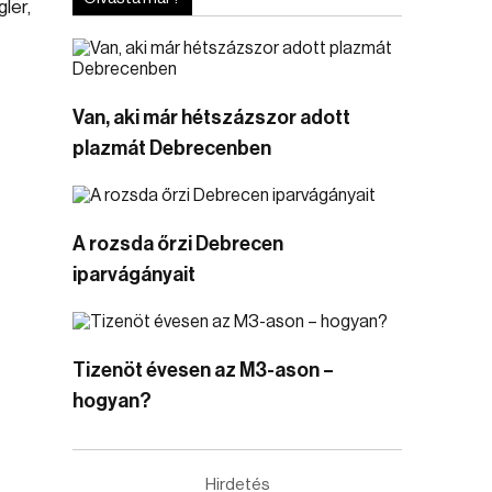
ler,
Van, aki már hétszázszor adott
plazmát Debrecenben
A rozsda őrzi Debrecen
iparvágányait
Tizenöt évesen az M3-ason –
hogyan?
Hirdetés