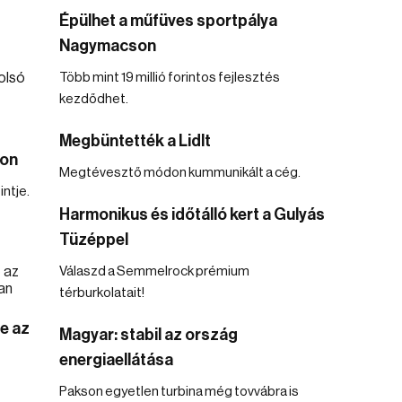
Épülhet a műfüves sportpálya
Nagymacson
Több mint 19 millió forintos fejlesztés
kezdődhet.
Megbüntették a Lidlt
son
Megtévesztő módon kummunikált a cég.
ntje.
Harmonikus és időtálló kert a Gulyás
Tüzéppel
Válaszd a Semmelrock prémium
térburkolatait!
te az
Magyar: stabil az ország
energiaellátása
Pakson egyetlen turbina még tovvábra is