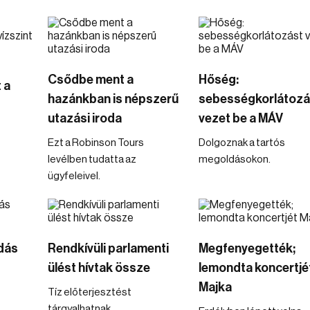
Csődbe ment a
Hőség:
 a
hazánkban is népszerű
sebességkorlátozá
utazási iroda
vezet be a MÁV
Ezt a Robinson Tours
Dolgoznak a tartós
levélben tudatta az
megoldásokon.
ügyfeleivel.
ndás
Rendkívüli parlamenti
Megfenyegették;
ülést hívtak össze
lemondta koncertjé
Majka
Tíz előterjesztést
tárgyalhatnak.