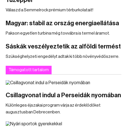
Tüzéppel
Válaszd a Semmelrock prémium térburkolatait!
Magyar: stabil az ország energiaellátása
Pakson egyetlen turbina még tovvábra is termel áramot.
Sáskák veszélyeztetik az alföldi termést
Szükséghelyzeti engedélyt adtak ki több növényvédőszerre.
Támogatott tartalom
Csillagvonat indul a Perseidák nyomában
Különleges éjszakai program várja az érdeklődőket
augusztusban Debrecenben.