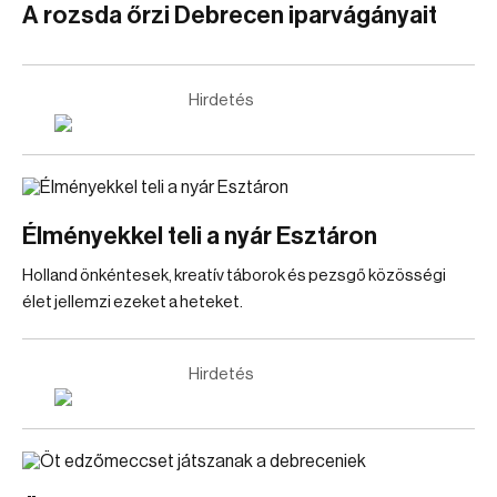
A rozsda őrzi Debrecen iparvágányait
Hirdetés
Élményekkel teli a nyár Esztáron
Holland önkéntesek, kreatív táborok és pezsgő közösségi
élet jellemzi ezeket a heteket.
Hirdetés