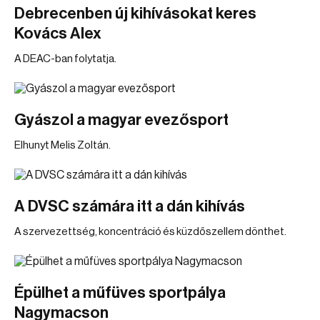
Debrecenben új kihívásokat keres
Kovács Alex
A DEAC-ban folytatja.
Gyászol a magyar evezősport
Elhunyt Melis Zoltán.
A DVSC számára itt a dán kihívás
A szervezettség, koncentráció és küzdőszellem dönthet.
Épülhet a műfüves sportpálya
Nagymacson