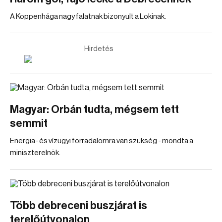
A Koppenhága nagy falatnak bizonyult a Lokinak.
Hirdetés
Magyar: Orbán tudta, mégsem tett
semmit
Energia- és vízügyi forradalomra van szükség - mondta a
miniszterelnök.
Több debreceni buszjárat is
terelőútvonalon