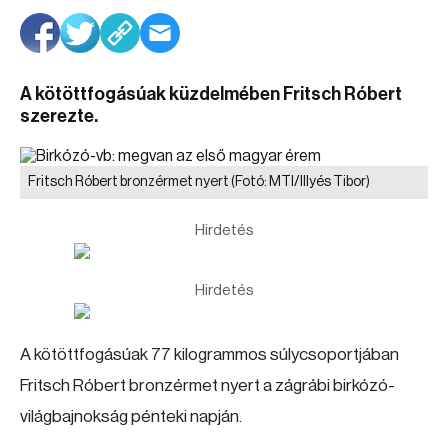
A kötöttfogásúak küzdelmében Fritsch Róbert
szerezte.
Fritsch Róbert bronzérmet nyert
(Fotó: MTI/Illyés Tibor)
Hirdetés
Hirdetés
A kötöttfogásúak 77 kilogrammos súlycsoportjában
Fritsch Róbert bronzérmet nyert a zágrábi birkózó-
világbajnokság pénteki napján.