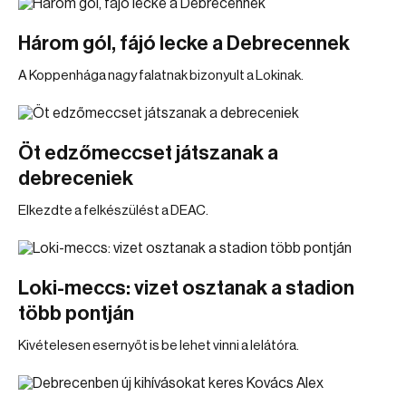
Három gól, fájó lecke a Debrecennek
A Koppenhága nagy falatnak bizonyult a Lokinak.
Öt edzőmeccset játszanak a
debreceniek
Elkezdte a felkészülést a DEAC.
Loki-meccs: vizet osztanak a stadion
több pontján
Kivételesen esernyőt is be lehet vinni a lelátóra.