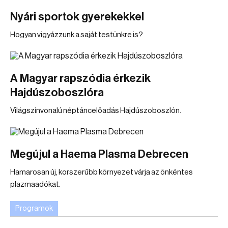
Nyári sportok gyerekekkel
Hogyan vigyázzunk a saját testünkre is?
A Magyar rapszódia érkezik
Hajdúszoboszlóra
Világszínvonalú néptáncelőadás Hajdúszoboszlón.
Megújul a Haema Plasma Debrecen
Hamarosan új, korszerűbb környezet várja az önkéntes
plazmaadókat.
Programok