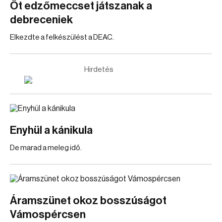
Öt edzőmeccset játszanak a
debreceniek
Elkezdte a felkészülést a DEAC.
Hirdetés
Enyhül a kánikula
De marad a meleg idő.
Áramszünet okoz bosszúságot
Vámospércsen