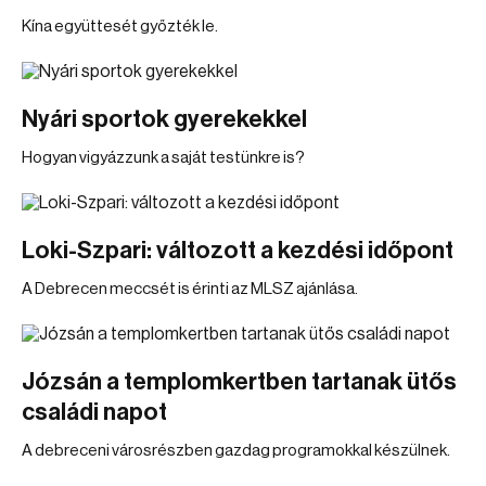
Kína együttesét győzték le.
Nyári sportok gyerekekkel
Hogyan vigyázzunk a saját testünkre is?
Loki-Szpari: változott a kezdési időpont
A Debrecen meccsét is érinti az MLSZ ajánlása.
Józsán a templomkertben tartanak ütős
családi napot
A debreceni városrészben gazdag programokkal készülnek.