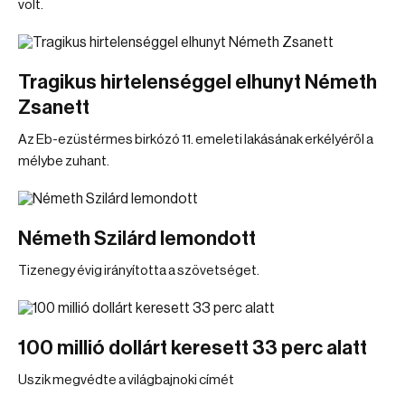
volt.
Tragikus hirtelenséggel elhunyt Németh
Zsanett
Az Eb-ezüstérmes birkózó 11. emeleti lakásának erkélyéről a
mélybe zuhant.
Németh Szilárd lemondott
Tizenegy évig irányította a szövetséget.
100 millió dollárt keresett 33 perc alatt
Uszik megvédte a világbajnoki címét