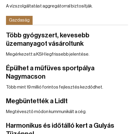
A vízszolgáltatást aggregátorral biztosítják.
Gazdaság
Több gyógyszert, kevesebb
üzemanyagot vásároltunk
Megérkezett a KSH legfrissebb jelentése.
Épülhet a műfüves sportpálya
Nagymacson
Több mint 19 millió forintos fejlesztés kezdődhet.
Megbüntették a Lidlt
Megtévesztő módon kummunikált a cég.
Harmonikus és időtálló kert a Gulyás