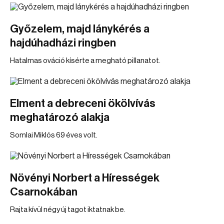
Győzelem, majd lánykérés a
hajdúhadházi ringben
Hatalmas ováció kísérte a megható pillanatot.
Elment a debreceni ökölvívás
meghatározó alakja
Somlai Miklós 69 éves volt.
Növényi Norbert a Hírességek
Csarnokában
Rajta kívül négy új tagot iktatnak be.