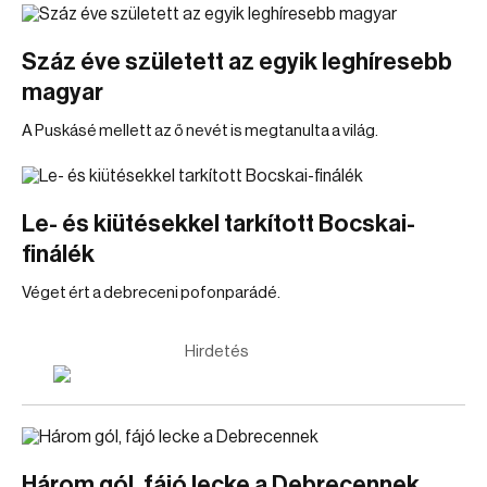
Száz éve született az egyik leghíresebb
magyar
A Puskásé mellett az ő nevét is megtanulta a világ.
Le- és kiütésekkel tarkított Bocskai-
finálék
Véget ért a debreceni pofonparádé.
Hirdetés
Három gól, fájó lecke a Debrecennek