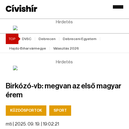
Hirdetés
TOP
DVSC
Debrecen
Debreceni Egyetem
Hajdú-Bihar vármegye
Választás 2026
Hirdetés
Birkózó-vb: megvan az első magyar
érem
KÜZDŐSPORTOK
SPORT
mti |
2025. 09. 19. | 19:02:21