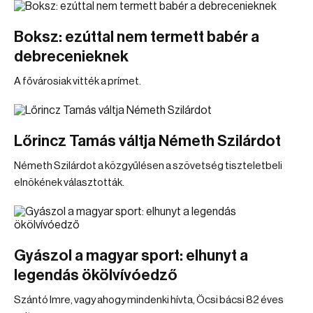
Boksz: ezúttal nem termett babér a
debrecenieknek
A fővárosiak vitték a prímet.
Lőrincz Tamás váltja Németh Szilárdot
Németh Szilárdot a közgyűlésen a szövetség tiszteletbeli
elnökének választották.
Gyászol a magyar sport: elhunyt a
legendás ökölvívóedző
Szántó Imre, vagy ahogy mindenki hívta, Öcsi bácsi 82 éves