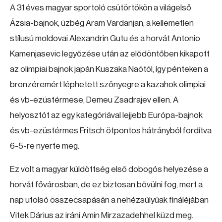
A 31 éves magyar sportoló csütörtökön a világelső
Ázsia-bajnok, üzbég Aram Vardanjan, a kellemetlen
stílusú moldovai Alexandrin Gutu és a horvát Antonio
Kamenjasevic legyőzése után az elődöntőben kikapott
az olimpiai bajnok japán Kuszaka Naótól, így pénteken a
bronzéremért léphetett szőnyegre a kazahok olimpiai
és vb-ezüstérmese, Demeu Zsadrajev ellen. A
helyosztót az egy kategóriával lejjebb Európa-bajnok
és vb-ezüstérmes Fritsch ötpontos hátrányból fordítva
6-5-re nyerte meg.
Ez volt a magyar küldöttség első dobogós helyezése a
horvát fővárosban, de ez biztosan bővülni fog, mert a
nap utolsó összecsapásán a nehézsúlyúak fináléjában
Vitek Dárius az iráni Amin Mirzazadehhel küzd meg.