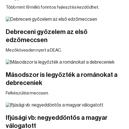
Több mint 19 millió forintos fejlesztés kezdődhet.
Debreceni győzelem az első
edzőmeccsen
Mezőkövesden nyert a DEAC.
Másodszor is legyőzték a románokat a
debreceniek
Felkészülési meccsen.
Ifjúsági vb: negyeddöntős a magyar
válogatott