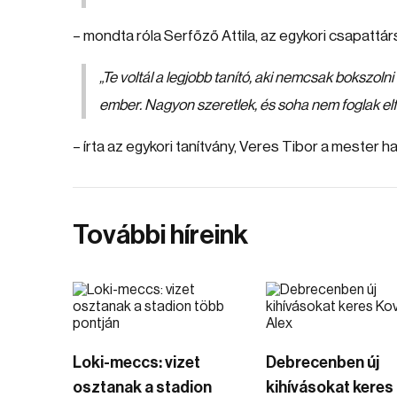
– mondta róla Serfőző Attila, az egykori csapattár
„Te voltál a legjobb tanító, aki nemcsak bokszoln
ember. Nagyon szeretlek, és soha nem foglak elfe
– írta az egykori tanítvány, Veres Tibor a mester ha
További híreink
Loki-meccs: vizet
Debrecenben új
osztanak a stadion
kihívásokat keres