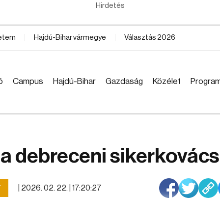
Hirdetés
yetem
Hajdú-Bihar vármegye
Választás 2026
ó
Campus
Hajdú-Bihar
Gazdaság
Közélet
Progra
, a debreceni sikerkovács
|
2026. 02. 22. | 17:20:27
T