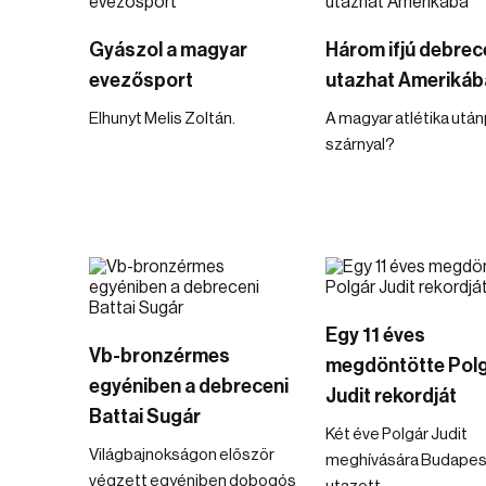
Gyászol a magyar
Három ifjú debrece
evezősport
utazhat Amerikáb
Elhunyt Melis Zoltán.
A magyar atlétika utá
szárnyal?
Egy 11 éves
Vb-bronzérmes
megdöntötte Pol
egyéniben a debreceni
Judit rekordját
Battai Sugár
Két éve Polgár Judit
Világbajnokságon először
meghívására Budapes
végzett egyéniben dobogós