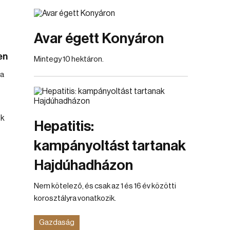
Avar égett Konyáron
en
Mintegy 10 hektáron.
 a
Hepatitis:
kampányoltást tartanak
Hajdúhadházon
Nem kötelező, és csak az 1 és 16 év közötti
korosztályra vonatkozik.
Gazdaság