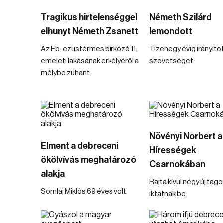
Tragikus hirtelenséggel
Németh Szilárd
elhunyt Németh Zsanett
lemondott
Az Eb-ezüstérmes birkózó 11.
Tizenegy évig irányítot
emeleti lakásának erkélyéről a
szövetséget.
mélybe zuhant.
Növényi Norbert a
Elment a debreceni
Hírességek
ökölvívás meghatározó
Csarnokában
alakja
Rajta kívül négy új tago
Somlai Miklós 69 éves volt.
iktatnak be.