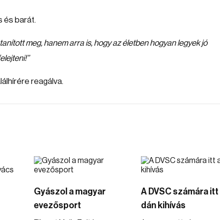
s és barát.
i tanított meg, hanem arra is, hogy az életben hogyan legyek jó
lejteni!”
lálhírére reagálva.
Gyászol a magyar
A DVSC számára itt
evezősport
dán kihívás