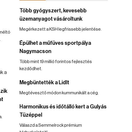
Több gyógyszert, kevesebb
üzemanyagot vásároltunk
Megérkezett a KSH legfrissebb jelentése.
méltó
.
Épülhet a műfüves sportpálya
Nagymacson
Több mint 19 millió forintos fejlesztés
kezdődhet.
Megbüntették a Lidlt
zik
Megtévesztő módon kummunikált a cég.
nt
Harmonikus és időtálló kert a Gulyás
Tüzéppel
a.
Válaszd a Semmelrock prémium