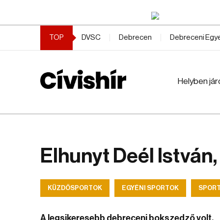
TOP
DVSC
Debrecen
Debreceni Eg
Helyben jár
Elhunyt Deél István
KÜZDŐSPORTOK
EGYÉNI SPORTOK
SPOR
A legsikeresebb debreceni bokszedző volt.