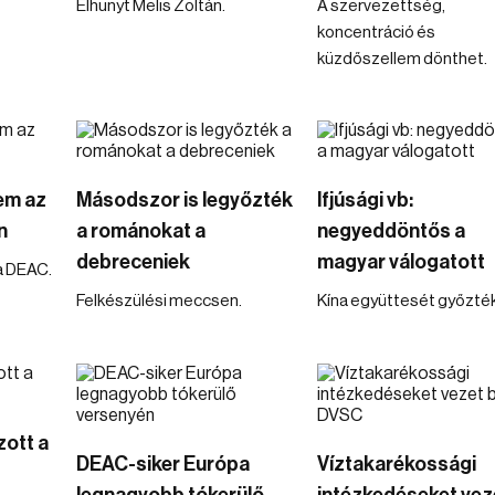
Elhunyt Melis Zoltán.
A szervezettség,
koncentráció és
küzdőszellem dönthet.
em az
Másodszor is legyőzték
Ifjúsági vb:
n
a románokat a
negyeddöntős a
debreceniek
magyar válogatott
a DEAC.
Felkészülési meccsen.
Kína együttesét győzték 
zott a
DEAC-siker Európa
Víztakarékossági