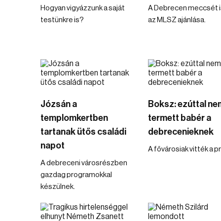
Hogyan vigyázzunk a saját
A Debrecen meccsét is
testünkre is?
az MLSZ ajánlása.
Józsán a
Boksz: ezúttal ne
templomkertben
termett babér a
tartanak ütős családi
debrecenieknek
napot
A fővárosiak vitték a p
A debreceni városrészben
gazdag programokkal
készülnek.