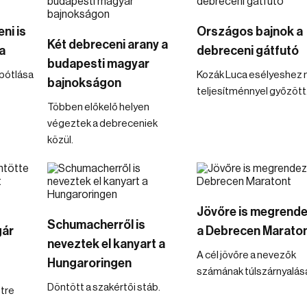
ni is
Országos bajnok a
Két debreceni arany a
a
debreceni gátfutó
budapesti magyar
npótlása
Kozák Luca esélyeshez 
bajnokságon
teljesítménnyel győzött
Többen előkelő helyen
végeztek a debreceniek
közül.
Jövőre is megrende
Schumacherről is
gár
a Debrecen Marato
neveztek el kanyart a
A cél jövőre a nevezők
Hungaroringen
számának túlszárnyalás
Döntött a szakértői stáb.
tre