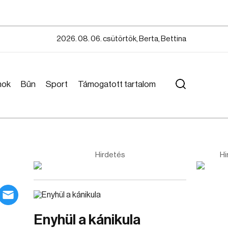
2026. 08. 06. csütörtök, Berta, Bettina
mok
Bűn
Sport
Támogatott tartalom
Hirdetés
Hi
Enyhül a kánikula