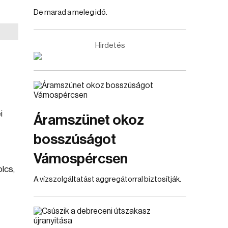
De marad a meleg idő.
Hirdetés
i
Áramszünet okoz
bosszúságot
Vámospércsen
olcs,
A vízszolgáltatást aggregátorral biztosítják.