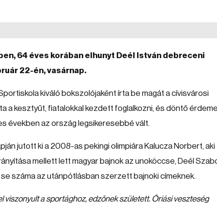
en, 64 éves korában elhunyt Deél István debreceni
ruár 22-én, vasárnap.
ortiskola kiváló bokszolójaként írta be magát a cívisvárosi
a kesztyűt, fiatalokkal kezdett foglalkozni, és döntő érdeme
res években az ország legsikeresebbé vált.
án jutott ki a 2008-as pekingi olimpiára Kalucza Norbert, aki
 Irányítása mellett lett magyar bajnok az unoköccse, Deél Szab
i, se száma az utánpótlásban szerzett bajnoki címeknek.
l viszonyult a sportághoz, edzőnek született. Óriási veszteség