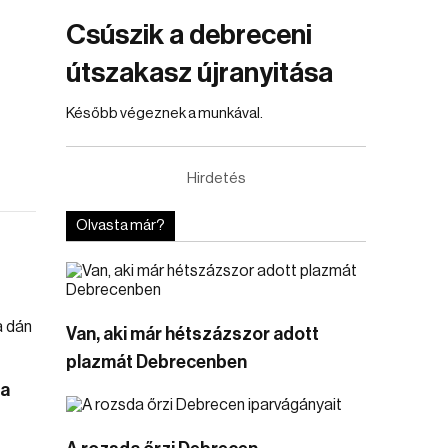
Csúszik a debreceni
útszakasz újranyitása
Később végeznek a munkával.
Hirdetés
Olvasta már?
Van, aki már hétszázszor adott
plazmát Debrecenben
 a