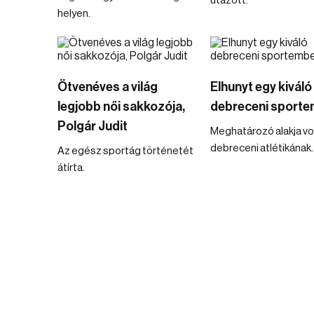
utazott.
helyen.
Ötvenéves a világ
Elhunyt egy kiváló
legjobb női sakkozója,
debreceni sporte
Polgár Judit
Meghatározó alakja vol
debreceni atlétikának.
Az egész sportág történetét
átírta.