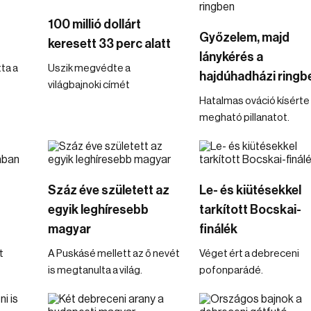
100 millió dollárt
Győzelem, majd
keresett 33 perc alatt
lánykérés a
ta a
Uszik megvédte a
hajdúhadházi ringb
világbajnoki címét
Hatalmas ováció kísérte
megható pillanatot.
Száz éve született az
Le- és kiütésekkel
egyik leghíresebb
tarkított Bocskai-
magyar
finálék
t
A Puskásé mellett az ő nevét
Véget ért a debreceni
is megtanulta a világ.
pofonparádé.