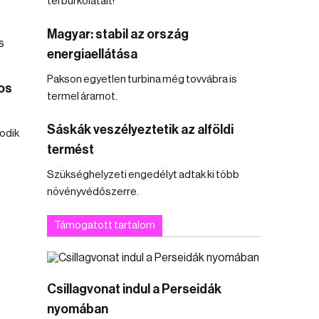
térburkolatait!
Magyar: stabil az ország
energiaellátása
Pakson egyetlen turbina még tovvábra is
os
termel áramot.
Sáskák veszélyeztetik az alföldi
odik
termést
Szükséghelyzeti engedélyt adtak ki több
növényvédőszerre.
Támogatott tartalom
Csillagvonat indul a Perseidák
nyomában