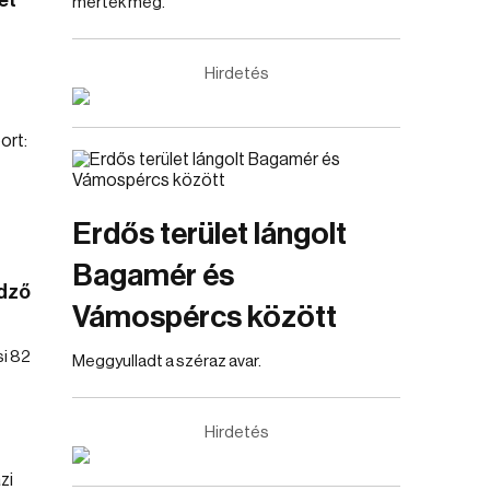
et
mértek még.
Hirdetés
Erdős terület lángolt
Bagamér és
edző
Vámospércs között
si 82
Meggyulladt a széraz avar.
Hirdetés