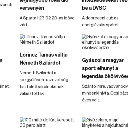
legnagyobb tókerülő
intézkedéseket vez
 érinti
versenyén
be a DVSC
A Sparta II 23:02:28-as idővel
A debreceni klub az
zárt.
energiával is spórol.
Lőrincz Tamás váltja
m
Gyászol a magyar
Németh Szilárdot
sport: elhunyt a
Németh Szilárdot a
legendás ökölvívó
közgyűlésen a szövetség
rímet.
Szántó Imre, vagy ahogy
tiszteletbeli elnökének
mindenki hívta, Öcsi bác
választották.
éves volt.