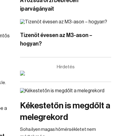
A rozsda őrzi Debrecen
iparvágányait
Tizenöt évesen az M3-ason –
hogyan?
Hirdetés
le.
Kékestetőn is megdőlt a
melegrekord
Soha ilyen magas hőmérsékletet nem