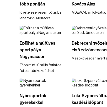
több pontján
Kovács Alex
Kivételesen esernyőt is be
A DEAC-ban folytatja.
lehet vinni a lelátóra.
Épülhet a műfüves
Debreceni győzel
sportpálya
első edzőmeccse
Nagymacson
Mezőkövesden nyert 
Több mint 19 millió forintos
fejlesztés kezdődhet.
Nyári sportok
Loki-Szpari: válto
gyerekekkel
kezdési időpont