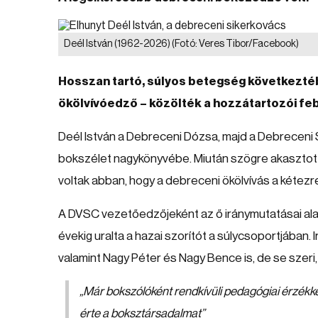
Deél István (1962-2026)
(Fotó: Veres Tibor/Facebook)
Hosszan tartó, súlyos betegség következtéb
ökölvívóedző – közölték a hozzátartozói feb
Deél István a Debreceni Dózsa, majd a Debreceni Sp
bokszélet nagykönyvébe. Miután szögre akasztotta 
voltak abban, hogy a debreceni ökölvívás a kétez
A DVSC vezetőedzőjeként az ő iránymutatásai alapj
évekig uralta a hazai szorítót a súlycsoportjában.
valamint Nagy Péter és Nagy Bence is, de se szer
„Már bokszólóként rendkívüli pedagógiai érzékke
érte a boksztársadalmat”