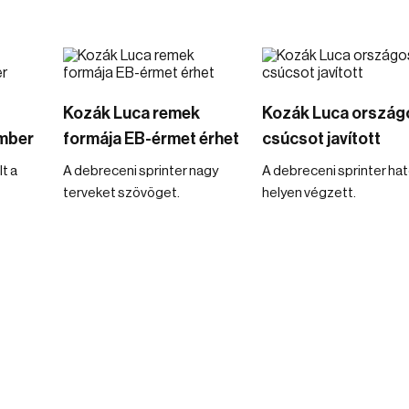
Kozák Luca remek
Kozák Luca ország
mber
formája EB-érmet érhet
csúcsot javított
t a
A debreceni sprinter nagy
A debreceni sprinter hat
terveket szövöget.
helyen végzett.