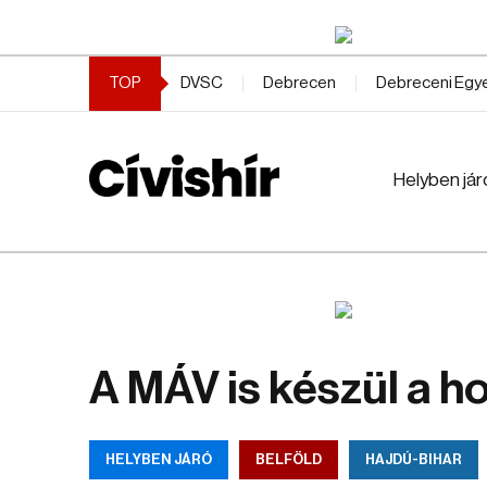
TOP
DVSC
Debrecen
Debreceni Eg
Helyben jár
A MÁV is készül a h
HELYBEN JÁRÓ
BELFÖLD
HAJDÚ-BIHAR