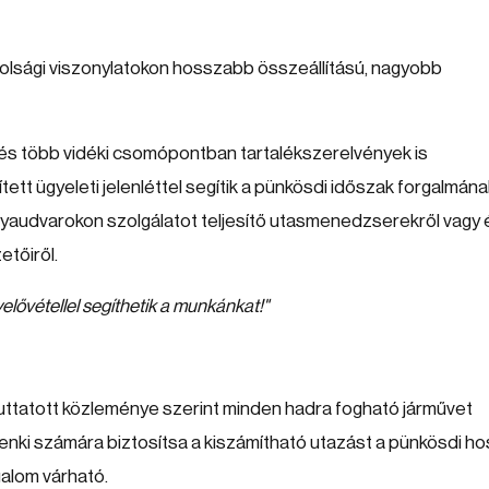
távolsági viszonylatokon hosszabb összeállítású, nagyobb
s több vidéki csomópontban tartalékszerelvények is
ett ügyeleti jelenléttel segítik a pünkösdi időszak forgalmána
ályaudvarokon szolgálatot teljesítő utasmenedzserekről vagy
tőiről.
elővétellel segíthetik a munkánkat!"
ttatott közleménye szerint minden hadra fogható járművet
denki számára biztosítsa a kiszámítható utazást a pünkösdi h
galom várható.