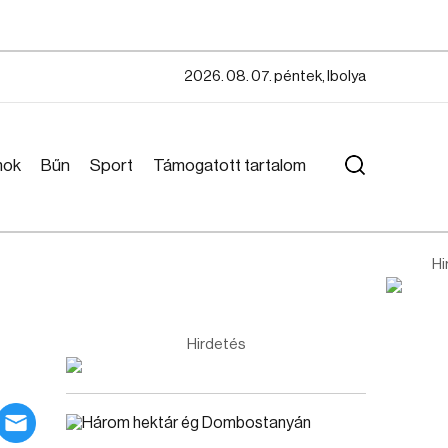
2026. 08. 07. péntek, Ibolya
mok
Bűn
Sport
Támogatott tartalom
Hi
Hirdetés