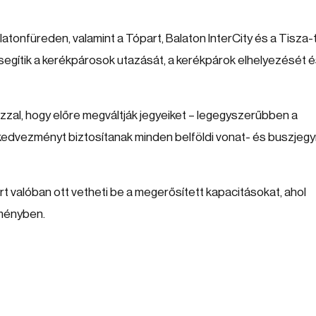
tonfüreden, valamint a Tópart, Balaton InterCity és a Tisza-
ítik a kerékpárosok utazását, a kerékpárok elhelyezését é
azzal, hogy előre megváltják jegyeiket – legegyszerűbben a
kedvezményt biztosítanak minden belföldi vonat- és buszjegy
t valóban ott vetheti be a megerősített kapacitásokat, ahol
eményben.