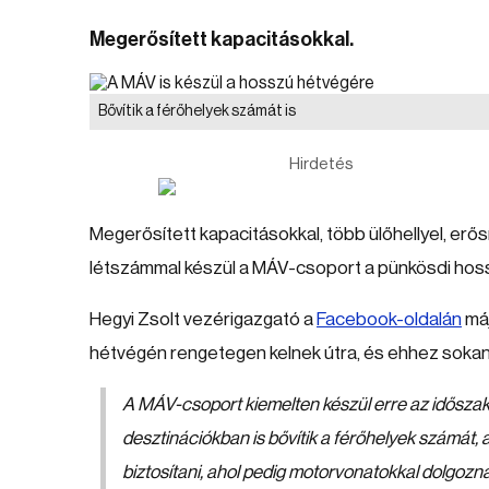
Megerősített kapacitásokkal.
Bővítik a férőhelyek számát is
Hirdetés
Megerősített kapacitásokkal, több ülőhellyel, erő
létszámmal készül a MÁV-csoport a pünkösdi hos
Hegyi Zsolt vezérigazgató a
Facebook-oldalán
máj
hétvégén rengetegen kelnek útra, és ehhez sokan 
A MÁV-csoport kiemelten készül erre az időszakr
desztinációkban is bővítik a férőhelyek számát, 
biztosítani, ahol pedig motorvonatokkal dolgozna