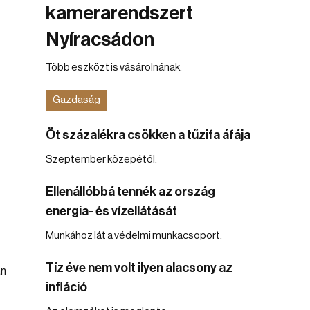
kamerarendszert
Nyíracsádon
Több eszközt is vásárolnának.
Gazdaság
Öt százalékra csökken a tűzifa áfája
Szeptember közepétől.
Ellenállóbbá tennék az ország
energia- és vízellátását
Munkához lát a védelmi munkacsoport.
Tíz éve nem volt ilyen alacsony az
infláció