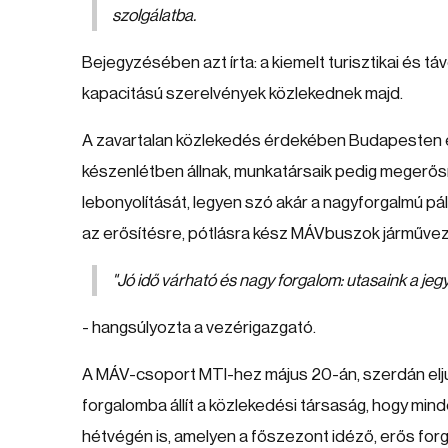
szolgálatba.
Bejegyzésében azt írta: a kiemelt turisztikai és 
kapacitású szerelvények közlekednek majd.
A zavartalan közlekedés érdekében Budapesten é
készenlétben állnak, munkatársaik pedig megerősít
lebonyolítását, legyen szó akár a nagyforgalmú p
az erősítésre, pótlásra kész MÁVbuszok járműveze
"Jó idő várható és nagy forgalom: utasaink a jegy
- hangsúlyozta a vezérigazgató.
A MÁV-csoport MTI-hez május 20-án, szerdán elju
forgalomba állít a közlekedési társaság, hogy min
hétvégén is, amelyen a főszezont idéző, erős for