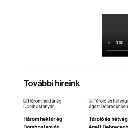
További híreink
Három hektár ég
Tároló és hétvég
Dombostanyán
égett Debrecen