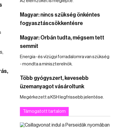
Az elemzőket is meglepte.
s
Magyar: nincs szükség önkéntes
fogyasztáscsökkentésre
s
Magyar: Orbán tudta, mégsem tett
semmit
Energia- és vízügyi forradalomra van szükség
- mondta a miniszterelnök.
rás,
Több gyógyszert, kevesebb
üzemanyagot vásároltunk
Megérkezett a KSH legfrissebb jelentése.
Támogatott tartalom