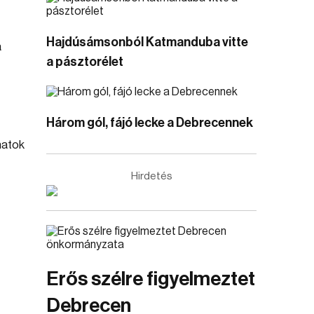
Hajdúsámsonból Katmanduba vitte
a
a pásztorélet
Három gól, fájó lecke a Debrecennek
natok
Hirdetés
Erős szélre figyelmeztet
Debrecen