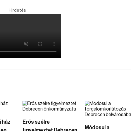
Hirdetés
i ház
Erős szélre
Módosul a
ben
figyelmeztet Debrecen