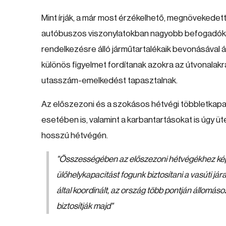
Mint írják, a már most érzékelhető, megnövekedet
autóbuszos viszonylatokban nagyobb befogadókép
rendelkezésre álló járműtartalékaik bevonásával 
különös figyelmet fordítanak azokra az útvonala
utasszám-emelkedést tapasztalnak.
Az előszezoni és a szokásos hétvégi többletkapaci
esetében is, valamint a karbantartásokat is úgy ü
hosszú hétvégén.
"Összességében az előszezoni hétvégékhez képe
ülőhelykapacitást fogunk biztosítani a vasúti j
által koordinált, az ország több pontján állomá
biztosítják majd"