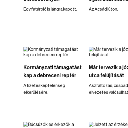
Egy fatároló is lángra kapott.
Az Acsádi úton.
Kormányzati támagatást
Már tervezik a jó
kap a debreceni reptér
utca felújítását
A fizetésképtelenség
Aszfaltozás, csapad
elkerülésére.
elvezetés valósulha