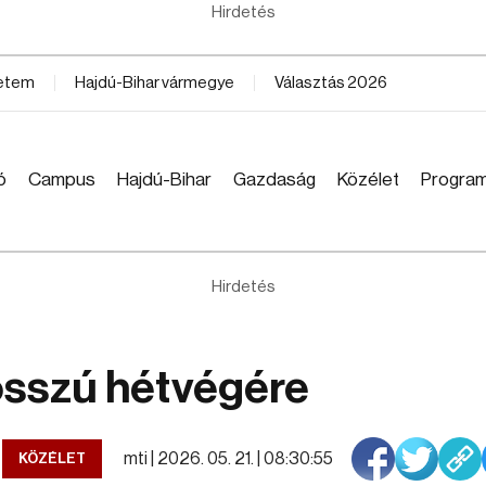
Hirdetés
yetem
Hajdú-Bihar vármegye
Választás 2026
ó
Campus
Hajdú-Bihar
Gazdaság
Közélet
Progra
Hirdetés
osszú hétvégére
mti |
2026. 05. 21. | 08:30:55
KÖZÉLET