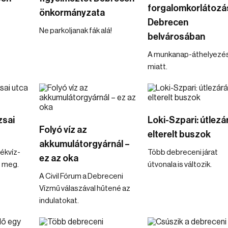
forgalomkorlátozá
önkormányzata
Debrecen
Ne parkoljanak fák alá!
belvárosában
A munkanap-áthelyezé
miatt.
zsai
Loki-Szpari: útlezá
Folyó víz az
elterelt buszok
akkumulátorgyárnál –
ékvíz-
Több debreceni járat
ez az oka
t meg.
útvonala is változik.
A Civil Fórum a Debreceni
Vízmű válaszával hűtené az
indulatokat.