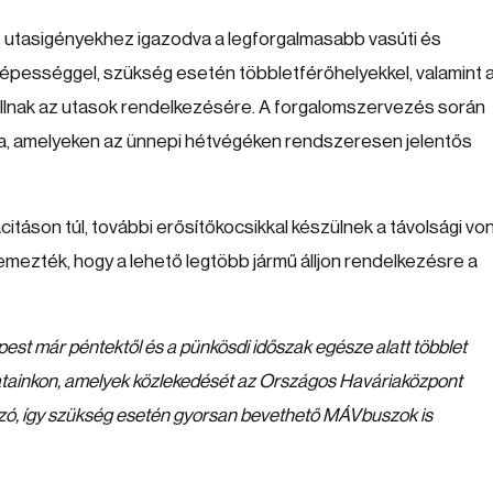
t utasigényekhez igazodva a legforgalmasabb vasúti és
ességgel, szükség esetén többletférőhelyekkel, valamint 
állnak az utasok rendelkezésére. A forgalomszervezés során
kra, amelyeken az ünnepi hétvégéken rendszeresen jelentős
táson túl, további erősítőkocsikkal készülnek a távolsági vo
temezték, hogy a lehető legtöbb jármű álljon rendelkezésre a
st már péntektől és a pünkösdi időszak egésze alatt többlet
áratainkon, amelyek közlekedését az Országos Haváriaközpont
sozó, így szükség esetén gyorsan bevethető MÁVbuszok is