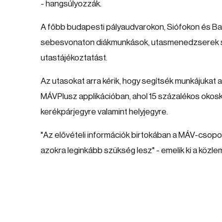
- hangsúlyozzák.
A főbb budapesti pályaudvarokon, Siófokon és Bala
sebesvonaton diákmunkások, utasmenedzserek seg
utastájékoztatást.
Az utasokat arra kérik, hogy segítsék munkájukat 
MÁVPlusz applikációban, ahol 15 százalékos okos
kerékpárjegyre valamint helyjegyre.
"Az elővételi információk birtokában a MÁV-csopor
azokra leginkább szükség lesz" - emelik ki a közl