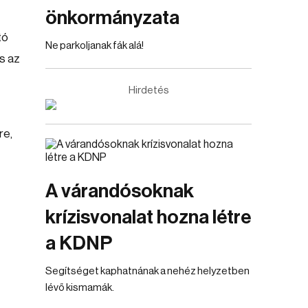
önkormányzata
tó
Ne parkoljanak fák alá!
s az
Hirdetés
re,
A várandósoknak
krízisvonalat hozna létre
a KDNP
Segítséget kaphatnának a nehéz helyzetben
lévő kismamák.