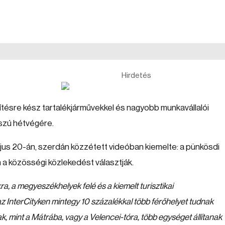
Hirdetés
sítésre kész tartalékjárművekkel és nagyobb munkavállalói
szú hétvégére.
us 20-án, szerdán közzétett videóban kiemelte: a pünkösdi
a közösségi közlekedést választják.
a, a megyeszékhelyek felé és a kiemelt turisztikai
az InterCityken mintegy 10 százalékkal több férőhelyet tudnak
k, mint a Mátrába, vagy a Velencei-tóra, több egységet állítanak