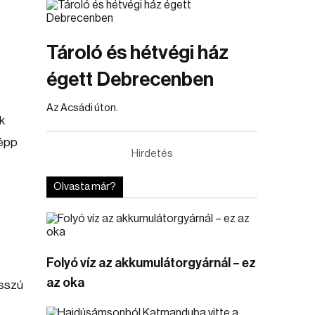
Tároló és hétvégi ház
égett Debrecenben
Az Acsádi úton.
k
 épp
Hirdetés
Olvasta már?
Folyó víz az akkumulátorgyárnál – ez
az oka
osszú