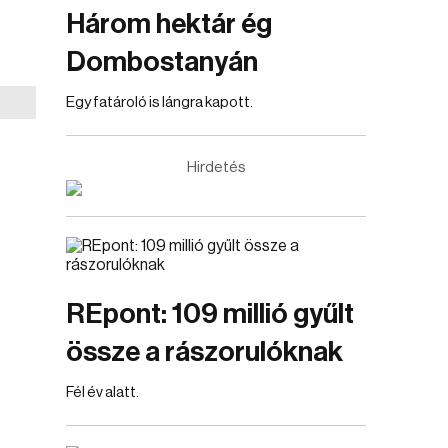
Három hektár ég
Dombostanyán
Egy fatároló is lángra kapott.
Hirdetés
REpont: 109 millió gyűlt
össze a rászorulóknak
Fél év alatt.