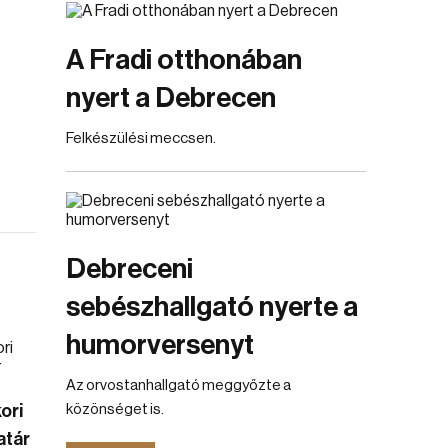
A Fradi otthonában
nyert a Debrecen
Felkészülési meccsen.
Debreceni
sebészhallgató nyerte a
humorversenyt
Az orvostanhallgató meggyőzte a
ori
közönséget is.
atár