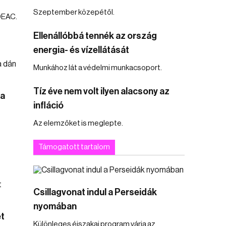
Szeptember közepétől.
DEAC.
Ellenállóbbá tennék az ország
energia- és vízellátását
Munkához lát a védelmi munkacsoport.
Tíz éve nem volt ilyen alacsony az
 a
infláció
Az elemzőket is meglepte.
Támogatott tartalom
Csillagvonat indul a Perseidák
nyomában
t
Különleges éjszakai program várja az