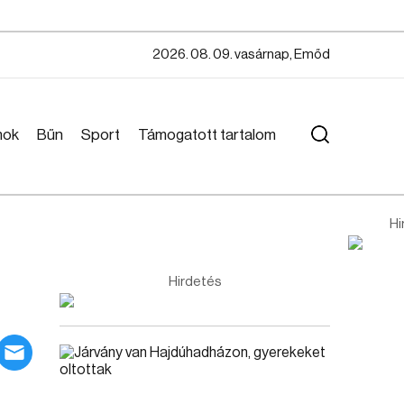
2026. 08. 09. vasárnap, Emőd
mok
Bűn
Sport
Támogatott tartalom
Hi
Hirdetés