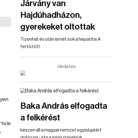
Járvány van
Hajdúhadházon,
gyerekeket oltottak
Tizenhat év után ismét sok a hepatitis A
fertőzött.
l
Hirdetés
lyen.
Baka András elfogadta
a felkérést
ta le
készen áll a magyar nemzet egységéért
y
dolgozni - írta a miniszterelnök.