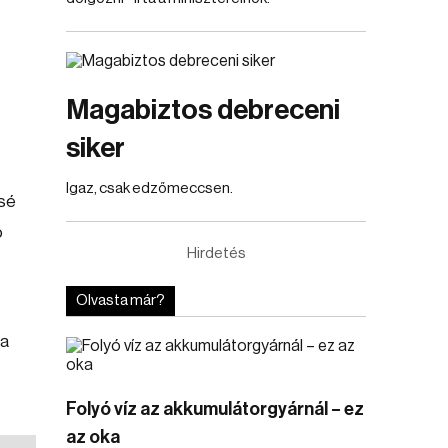
Magabiztos debreceni
siker
Igaz, csak edzőmeccsen.
ssé
ó
Hirdetés
Olvasta már?
 a
Folyó víz az akkumulátorgyárnál – ez
az oka