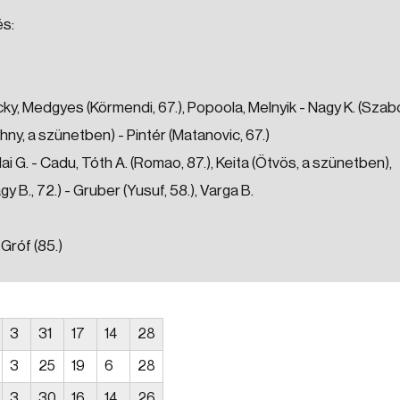
és:
cky, Medgyes (Körmendi, 67.), Popoola, Melnyik - Nagy K. (Szab
thny, a szünetben) - Pintér (Matanovic, 67.)
i G. - Cadu, Tóth A. (Romao, 87.), Keita (Ötvös, a szünetben),
B., 72.) - Gruber (Yusuf, 58.), Varga B.
 Gróf (85.)
3
31
17
14
28
3
25
19
6
28
3
30
16
14
26