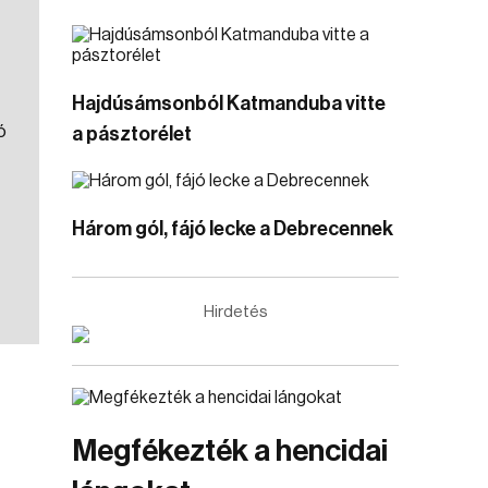
Hajdúsámsonból Katmanduba vitte
ó
a pásztorélet
Három gól, fájó lecke a Debrecennek
Hirdetés
Megfékezték a hencidai