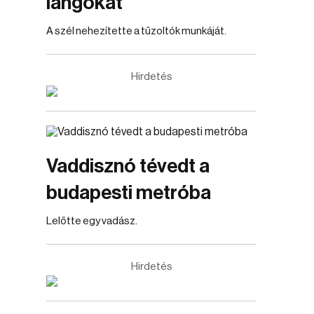
lángokat
A szél nehezítette a tűzoltók munkáját.
Hirdetés
Vaddisznó tévedt a
budapesti metróba
Lelőtte egy vadász.
Hirdetés