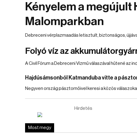
Kényelem a megújult
Malomparkban
Debreceni vérplazmaadás letisztult, biztonságos, újjáv
Folyó víz az akkumulátorgyárn
A Civil Fórum a Debreceni Vízmű válaszával hűtené az in
Hajdúsámsonból Katmanduba vitte a pásztor
Negyven ország pásztornőivel keresi a közös válaszokat
Hirdetés
Most megy