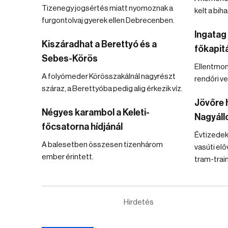
Tizenegy jogsértés miatt nyomoznak a
kelt a biha
furgontolvaj gyerek ellen Debrecenben.
Ingatag
Kiszáradhat a Berettyó és a
főkapit
Sebes-Körös
Ellentmon
A folyómeder Körösszakálnál nagyrészt
rendőri v
száraz, a Berettyóba pedig alig érkezik víz.
Jövőre 
Négyes karambol a Keleti-
Nagyál
főcsatorna hídjánál
Évtizedek
A balesetben összesen tizenhárom
vasúti el
ember érintett.
tram-trai
Hirdetés