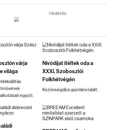
Hirdetés
szlón várja
Nívódíjat ítéltek oda a
e világa
XXXI. Szoboszlói
Folkhétvégén
ékkiállítás
letművének
Közönségdíj is gazdára talált.
alkotásait együtt.
aládi