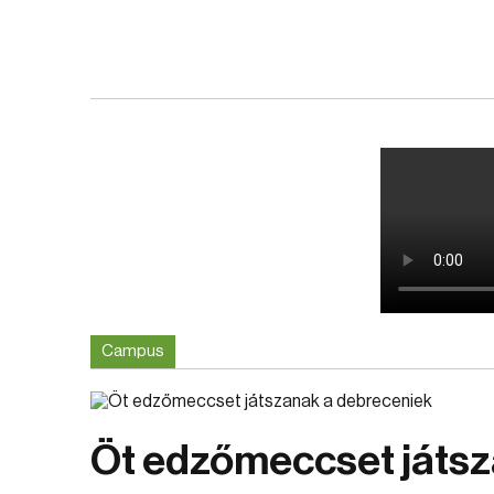
Campus
Öt edzőmeccset játsz