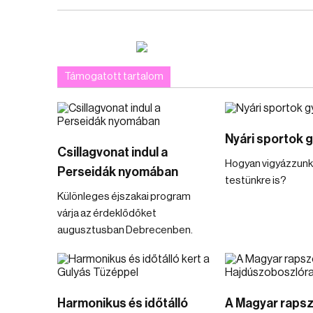
Támogatott tartalom
Nyári sportok 
Csillagvonat indul a
Hogyan vigyázzunk 
Perseidák nyomában
testünkre is?
Különleges éjszakai program
várja az érdeklődőket
augusztusban Debrecenben.
Harmonikus és időtálló
A Magyar raps