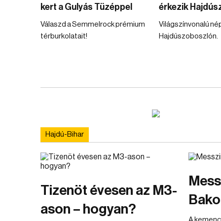
kert a Gulyás Tüzéppel
érkezik Hajdús
Válaszd a Semmelrock prémium
Világszínvonalú n
térburkolatait!
Hajdúszoboszlón.
Hajdú-Bihar
Messz
Tizenöt évesen az M3-
Bakon
ason – hogyan?
A kemencé