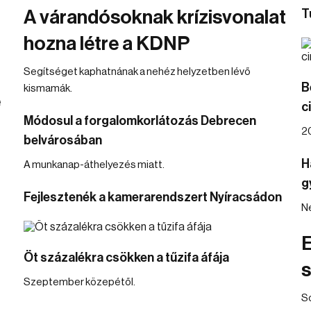
A várandósoknak krízisvonalat
T
hozna létre a KDNP
Segítséget kaphatnának a nehéz helyzetben lévő
B
kismamák.
e
c
Módosul a forgalomkorlátozás Debrecen
20
belvárosában
H
A munkanap-áthelyezés miatt.
g
Fejlesztenék a kamerarendszert Nyíracsádon
Ne
Öt százalékra csökken a tűzifa áfája
s
Szeptember közepétől.
S