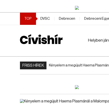
TOP
DVSC
Debrecen
Debreceni Eg
Helyben jár
FRISS HÍREK
Kényelem a megújult Haema Plasmán