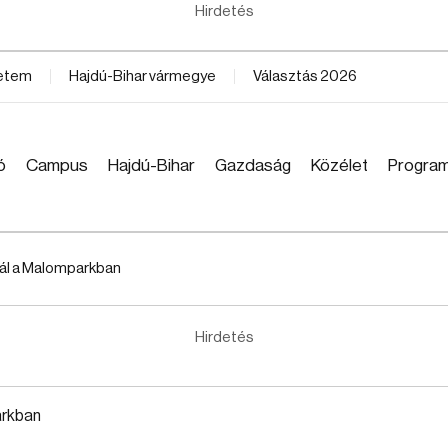
Hirdetés
yetem
Hajdú-Bihar vármegye
Választás 2026
ó
Campus
Hajdú-Bihar
Gazdaság
Közélet
Progra
ál a Malomparkban
Hirdetés