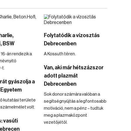
arlie,
Folytatódik a vízosztás
i, BSW
Debrecenben
16-án rendezik a
A Kossuth téren.
névnyitó
Van, aki már hétszázszor
-t.
adott plazmát
át gyászolja a
Debrecenben
 Egyetem
Sok donor számára valóban a
fő kutatási területe
segítségnyújtás a legfontosabb
s számelmélet volt.
motiváció, nem a pénz – tudtuk
meg a plazmaközpont
: vasúti
vezetőjétől.
Debrecen