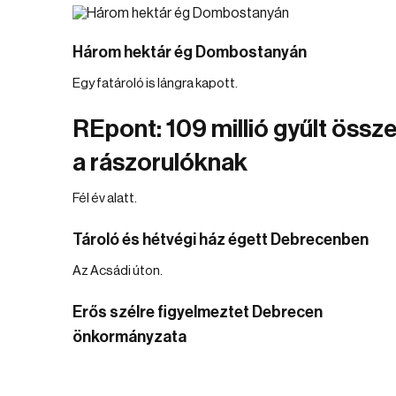
Három hektár ég Dombostanyán
Egy fatároló is lángra kapott.
REpont: 109 millió gyűlt össz
a rászorulóknak
Fél év alatt.
Tároló és hétvégi ház égett Debrecenben
Az Acsádi úton.
Erős szélre figyelmeztet Debrecen
önkormányzata