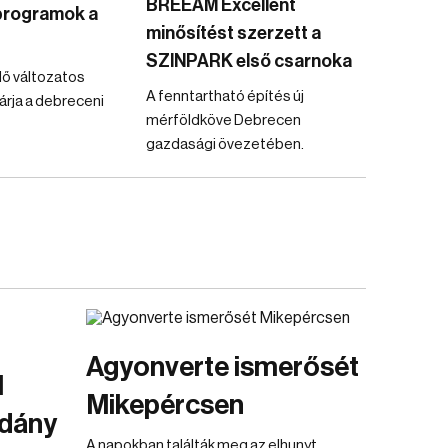
BREEAM Excellent
programok a
minősítést szerzett a
SZINPARK első csarnoka
ő változatos
A fenntartható építés új
árja a debreceni
mérföldköve Debrecen
gazdasági övezetében.
Agyonverte ismerősét
l
Mikepércsen
dány
A napokban találták meg az elhunyt