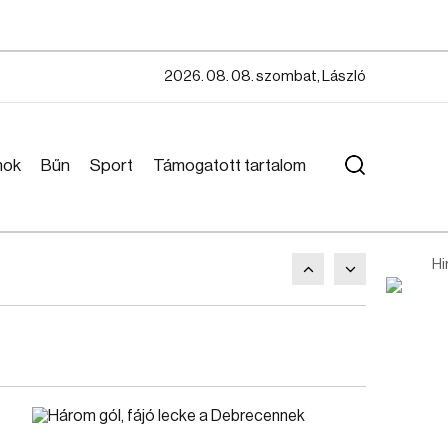
2026. 08. 08. szombat, László
mok
Bűn
Sport
Támogatott tartalom
Hi