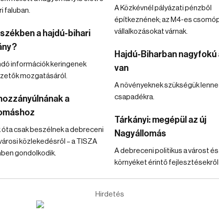
A Közkévnél pályázati pénzből
ri faluban.
építkeznének; az M4-es csomóp
vállalkozásokat várnak.
 székben a hajdú-bihari
ány?
Hajdú-Biharban nagyfokú 
dó információk keringenek
van
ezetők mozgatásáról.
A növényeknek szükségük lenne
csapadékra.
hozzányúlnának a
lomáshoz
Tárkányi: megépül az új
 óta csak beszélnek a debreceni
Nagyállomás
ővárosi közlekedésről – a TISZA
A debreceni politikus a várost és
nben gondolkodik.
környéket érintő fejlesztésekről
Hirdetés