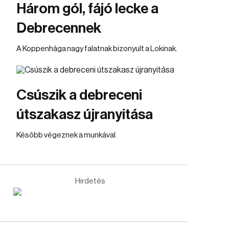
Három gól, fájó lecke a
Debrecennek
A Koppenhága nagy falatnak bizonyult a Lokinak.
Csúszik a debreceni
útszakasz újranyitása
Később végeznek a munkával.
Hirdetés