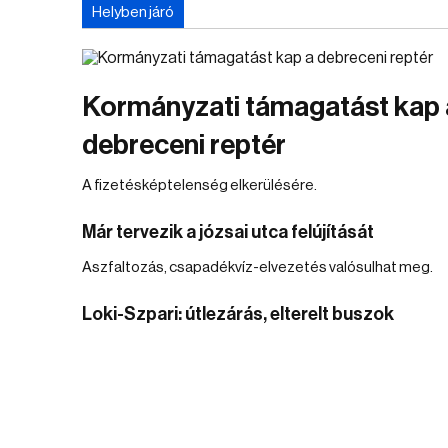
Helyben járó
Kormányzati támagatást kap 
debreceni reptér
A fizetésképtelenség elkerülésére.
Már tervezik a józsai utca felújítását
Aszfaltozás, csapadékvíz-elvezetés valósulhat meg.
Loki-Szpari: útlezárás, elterelt buszok