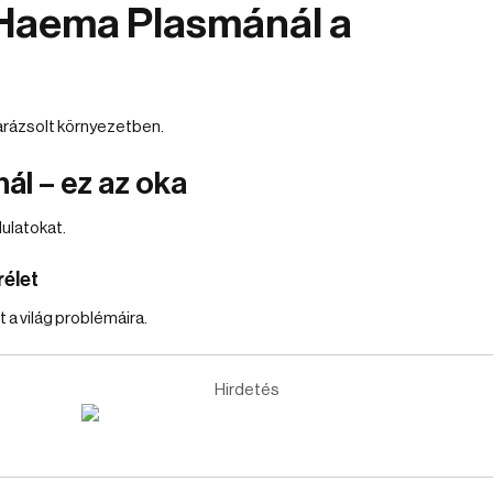
 Haema Plasmánál a
arázsolt környezetben.
ál – ez az oka
dulatokat.
élet
 a világ problémáira.
Hirdetés