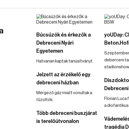
a
Búcsúzók és érkezők a
yoUDay: Ch
Debreceni Nyári
Beton.Hof
Egyetemen
Szeptember 
deberceni ta
Hatvanan kaptak tanúsítványt.
stadionshow
Jelzett az érzékelő egy
Díszdoktor
debreceni házban
Debreceni
Mérgező gáz miatt vonultak a
Florian Luca 
tűzoltók.
a diofantiku
Több debreceni buszjárat
Vádemelés
is terelőútvonalon
tragédia 