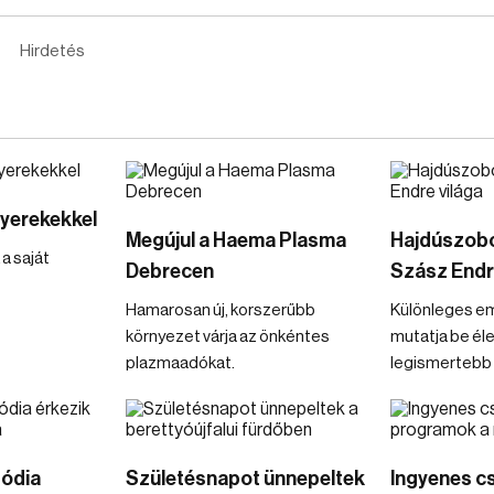
Hirdetés
gyerekekkel
Megújul a Haema Plasma
Hajdúszobo
a saját
Debrecen
Szász Endr
Hamarosan új, korszerűbb
Különleges eml
környezet várja az önkéntes
mutatja be é
plazmaadókat.
legismertebb 
zódia
Születésnapot ünnepeltek
Ingyenes cs