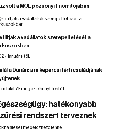
űz volt a MOL pozsonyi finomítójában
etiltják a vadállatok szerepeltetését a
irkuszokban
27. január 1-től.
alál a Dunán: a mikepércsi férfi családjának
yűjtenek
m találták meg az elhunyt testét.
Egészségügy: hatékonyabb
zűrési rendszert terveznek
ok haláleset megelőzhető lenne.