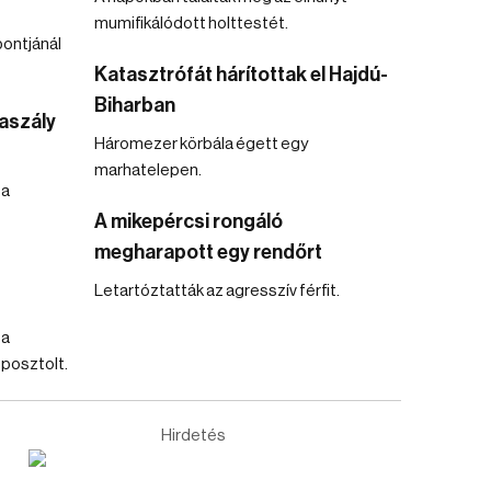
mumifikálódott holttestét.
ontjánál
Katasztrófát hárítottak el Hajdú-
Biharban
aszály
Háromezer körbála égett egy
marhatelepen.
 a
A mikepércsi rongáló
megharapott egy rendőrt
Letartóztatták az agresszív férfit.
 a
 posztolt.
Hirdetés